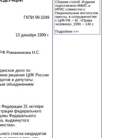
ФЕДЕРАЦИИ
Сборник статей. Издание
подготовлено МФИС и
ИРИС совместно с
Национальным институтом
прессы, в сотрудничестве
ГКПИ 99-1049
с ЦИК РФ. – М.: «Права
человека», 1999. – 140 с
Подробнее
>>>
13 декабря 1999 г.
РФ Романенкова Н.С.
данское дело по
мене решения ЦИК России
датов в депутаты
ным объединением
 Федерации 31 октября
страции
ф
е
д
ерального
Думы Федерального
ва, выдви
н
утого
инства».
ьного спис
к
а кандидатов