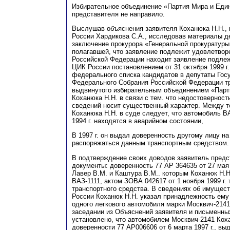
Избирательное объединение «Партия Мира и Един
представителя не направило.
Выслушав объяснения заявителя
К
оханюка Н.Н
.,
России
Х
ардикова
С
.А., исследовав материалы д
заключение прокурора «Генеральной прокуратур
полагавшей, что заявление подлежит удовлетво
Российской Федерации находит заявление подле
ЦИК Росс
и
и постановлением от 31 октября 1999 г
федерального списка кандидатов в депутаты Го
Федерального Собрания Российской Федерации тр
выдвинутого избирательным объединением «Парт
К
оханюка
Н
.Н. в связи с тем. что недостовернос
сведений носит существенный характер. Между т
К
оханюка Н.Н. в суде следует, что автомобил
ь
ВА
1994 г. находятся в аварийном состояни
и
,
В 1997 г. он выдал доверенность другому лицу на
распоряжаться данным транспортным средством.
В подтверждение своих доводов заявитель пред
документы: доверенность 77 АР 364635 от 27 мая 
Л
авер
В
.М. и
К
аштура
В
.М.. которым
К
оханюк Н.Н
ВАЗ
-1111, актом
З
ОВА 042617 от 1 ноября 1999 г.
транспортного средства. В сведениях об имущес
России Коханюк Н.Н. указал принадлежность ему
одного легкового автомобиля марки Москвич-2141
заседании из Объяснений заявителя и письменны
установлено
, что автомобилем Москвич-2141
К
ох
доверенности 77 АР006606 от 6 марта 1997 г., в