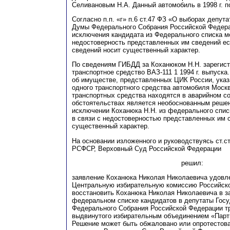
Сел
и
вановым
Н
.А. Данный автомобиль в 1998 г. 
Согласно
п
.п.
«г»
п
.6
с
т.47
Ф
З «О выборах депута
Думы Федерального Собрания Российской Федера
исключения кан
д
идата из Федерального списка м
недостоверность представленных
и
м сведений ес
сведений носит существенный характер.
По сведениям
Г
ИБДД за
К
оханюком Н.Н. зарегис
транспорт
н
ое средство ВАЗ-111 1 1994 г. выпуска
об имуществе, представленных ЦИК России, указ
одного транспортного средства автомобиля Москв
транспортных средства находятся в аварийном со
обстояте
л
ьствах является необос
н
ованным решен
исключении
К
оханюка Н.Н. из федерального спис
в связи с недостоверностью представленных им 
существенный характер.
На основании изложенного и руководствуясь
с
т.
с
РСФСР, Верховный Суд Российской Федерации
решил:
заявление Коханюка Николая Николаевича удовле
Центральную избирательну
ю
комиссию Российск
восстановить Коханюка Николая Николаевича в з
федеральном списке кандидатов в депутаты Гос
Федерального Собрания Российской Федерации тр
выдвинутого избирательным объединением «Парт
Решение может быть обжаловано или опротестов