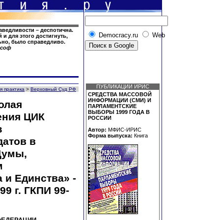
аведливости – деспотична.
Democracy.ru
Web
 и для этого достигнуть,
льно, было справедливо.
ософ
ПУБЛИКАЦИИ ИРИС
я практика
>
Верховный Суд РФ
СРЕДСТВА МАССОВОЙ
ИНФОРМАЦИИ (СМИ) И
олая
ПАРЛАМЕНТСКИЕ
ВЫБОРЫ 1999 ГОДА В
ения ЦИК
РОССИИ
з
Автор:
МФИС-ИРИС
Форма выпуска:
Книга
датов в
Думы,
м
 и Единства» -
9 г. ГКПИ 99-