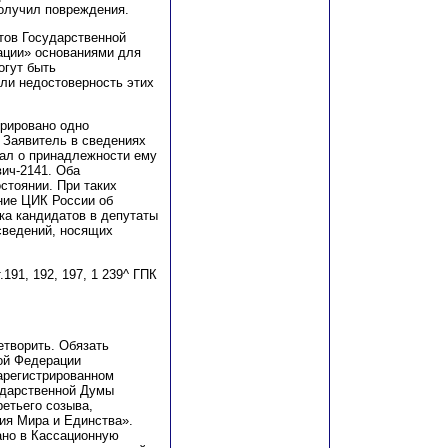
получил повреждения.
тов Государственной
ции» основан
и
ями д
л
я
огут быть
ли недостоверность этих
трировано одно
. Заявитель в сведениях
ал о принадлежности ему
ич-2141. Оба
стоянии. При таких
ие ЦИК России об
ка кандидатов в депутаты
сведений, носящих
т.191
, 192, 197,
1 239
^
Г
ПК
творить. Обязать
ой Федерации
арегистрированном
ударственной Думы
етьего созыва,
ия Мира и Единства».
ано в Кассационную