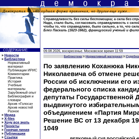
Справедливость без силы беспомощна; а сила без спр
Надо, стало быть, согласовать справедливость с силой
чтобы то, что справедливо, было сильно, а то, что си
Блез Паскаль (1623-1662), французский ученый и фил
СОДЕРЖАНИЕ:
09.08.2026, воскресенье. Московское время 11:59
»
Новости
Библиотека
>
Нормативный материал
>
Судебна
»
Библиотека
Нормативный
По заявлению Коханюка Ник
материал
Публикации ИРИС
Николаевича об отмене реш
Комментарии
Практика
России об исключении его и
История
Учебные
федерального списка канди
материалы
Зарубежный опыт
депутаты Государственной 
Библиография и
словари
выдвинутого избирательны
Архив «Голоса»
Архив новостей
объединением «Партия Мира
Разное
»
Медиа
»
X-files
Решение ВС от 13 декабря 199
»
Хочу все знать
»
Проекты
1049
»
Горячая линия
»
Публикации
»
Ссылки