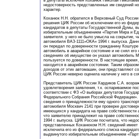
в депутат
ы
искл
ю
ч
е
н
К
оханюк Николай Николаевич
недостоверность представленных им сведений н
характер.
К
оханюк
Н
.Н. обратился в Верховный Суд России
ре
ш
ения ЦИК Росс
и
и об исключении его из феде
кандидатов в депутаты Государственной Думы, в
избирател
ь
ным объединением «Партия Мира
и
Ед
заявителя. у него не было умысла на сокрытие, 
автомобиля ВАЗ
-111
1»ОКА
« 1994 г. выпуска. Дан
он передал по доверенности гражданину
К
оштур
автомобиль в аварийное состояние и не снял его 
сведениях об имуществе он указал автомобиль М
пользуется по доверенности. В настоящее время
находится в аварийном состоянии. Таким образом 
доходов от этих автомашин, они представ
л
яют со
ЦИК России неверно оценила наличие у него в
с
о
Пред
с
тавитель ЦИК России
Х
ардиков С.А. возра
удовлетворения заявления, т.к. оспариваемое по
соответствии с
Ф
З «О выборах депутатов Госуда
Федерального Собрания Российской Фед
е
рации».
сведения о принадлежности ему одного
т
ранспор
автомобиля Москвич 2141 при проверке достовер
имею
щ
ихся у кандидата на праве собственности
что заявителю принад
л
ежит на праве собственно
1994 г. выпуска. ЦИК России посчитала
, что недо
представленных
К
оханюком Н.Н. сведений имеет
исключила его из федерального списка кандидато
выдвинутого избирательным объединением «Парт