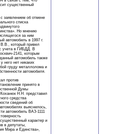
 в связи с тем, что
осит сущест
в
енный
 с заявлением об отмене
рального списка
ыдвинутого
и
н
ства»
.
Н
о мнению
числящегося за ним
ный автомобиль в 1997 г.
е
В
.В., который привел
с учета в
Г
ИБДД. В
осквич-2141, которым
 данный автомобиль также
у него нет никаких
бой груду металлолома и
бственности автомоб
и
ля.
жал против
становление принято в
рственной Думы
 Коханюк Н.Н. представил
тного средства
ности с
в
едений об
 автомобилях выяснилось,
сти автомобиль ВАЗ-1111
стоверность
 существенный характер и
в в депутаты,
ия Мира и Единства»,