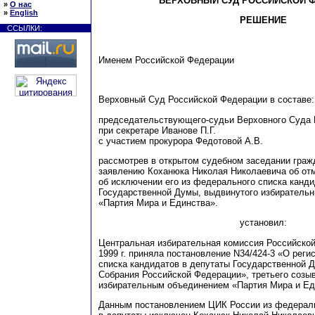
ВЕРХОВНЫЙ СУД РОССИЙСКОЙ 
»
О нас
»
English
РЕШЕНИЕ
ССЫЛКИ:
Именем Российской Федерации
Верховный Суд Российской Федерации в составе:
председательствующего-судьи Верховного Суда 
при секретаре Иванове П.Г.
с участием прокурора Федотовой А.В.
рассмотрев в открытом судебном заседании граж
заявлению Коханюка Николая Николаевича об от
об исключении его из федерального списка канди
Государственной Думы, выдвинутого избиратель
«Партия Мира и Единства».
установил:
Центральная избирательная комиссия Российской
1999 г. при
н
яла постановление N34/424-3 «О рег
и
списка кандидатов в депутаты Государственной 
Собрания Российской Ф
е
дерации», третьего созы
избирательным объ
е
динением «Партия Мира и Ед
Данным постановлени
е
м ЦИК России из федер
а
л