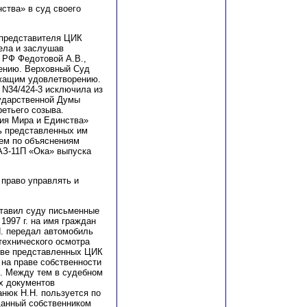
ства» в суд своего
 представителя ЦИК
ела и заслушав
ы РФ Федотовой
А
.В.,
рению
. Верховный Суд
жащим удовлетворению.
. N34/424-3 исключила из
сударственной Думы
етьего со
з
ыва.
ия Мира и Единства»
ть представленных им
ем по объяснениям
З-1
1П «Ока» выпуска
 право управлять и
ставил суду письменные
1997 г. на имя граждан
. передал автомобиль
 технического осмотра
тве представленных ЦИК
 на праве собственности
. Между тем в судеб
н
ом
х документо
в
анюк Н.Н. пользуется по
ыданный собственником