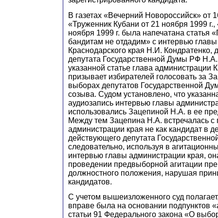
В газетах «Вечерний Новороссийск» от 16
«Труженник Кубани от 21 ноября 1999 г.,
ноября 1999 г. была напечатана статья 
бандитам не отдадим» с интервью глав
Краснодарского края
Н
.И.
К
ондратенко, 
депутата Государственной Думы РФ Н.А.
указанной статье глава администрации 
призывает избирателей голосовать за
З
а
выборах депутатов Государственной Ду
созыва. Судом установлено, что указанна
аудиозапись интервью главы администра
использовались Зацепиной Н.А. в ее пр
Между тем
З
ацепина Н.А. встречалась с
администрации края не как кандидат в де
действующего депутата Государственно
следовательно, используя в агитационн
интервью главы администрации края, он
проведении предвыборной агитации пре
должностного положения, нарушая прин
кандидатов.
С учетом вышеизложенного суд полагает
вправе была на основании подпунктов «
статьи 91 Федерального закона «О выбо