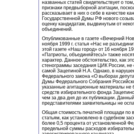
названных статей свидетельствует о том,
признаки предвыборной агитации, поско
рассказывает в них о себе в качестве ка
Государственной Думы РФ нового созыва
оценку кандидатам, выдвинутым от нек
объединений.
Опубликованные в газете «Вечерний Нов
ноября 1999 г. статья «Нас не
р
азъедини
этой газете «Наш город» от 16 ноября 199
«Патриоты, объединяйтесь!» также нося
характер. Данное обстоятельство, как это
стенограммы заседания ЦИК России, не 
самой
З
ацепиной
Н
.А. Однако, в нарушен
Федерального закона «О выборах депут
Думы Федерального Собрания Российск
указанные агитационные материалы не 
средств избирательного фонда Зацепино
чем за два дня до их публикации. Данны
представителями заявительницы не оспа
Общая стоимость печатной площади по
статьям, как установлено в судебном зас
более 0,5 процента от установленной Ф
предельной суммы расходов избиратель
зарегистрированного кандидата.