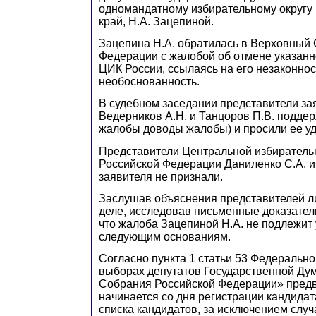
одномандатному избирательному округу
край,
Н
.А. Зацепиной.
З
ацепина Н.А. обратилась в Верховный 
Федерации с жалобой об отмене указанн
ЦИК России, ссылаясь на его незаконнос
необоснованность.
В судебном заседании представители з
Ведерников
А
.Н. и Танц
о
ров
П
.В. подде
жалобы доводы жалобы) и просили ее уд
Представители Центральной избиратель
Российской Федерации
Д
аниленко С.А. и
заявителя не признали.
Заслушав объяснения представителей л
деле, исследовав письменные доказатель
что жалоба Зацепиной Н.А. не подлежит
следующим основаниям.
Согласно пункта 1 статьи 53 Федерально
выборах депутатов Государственной Ду
Собрания Российской Федерации» пред
начинается со дня регистрации кандида
списка кандидатов, за исключением слу