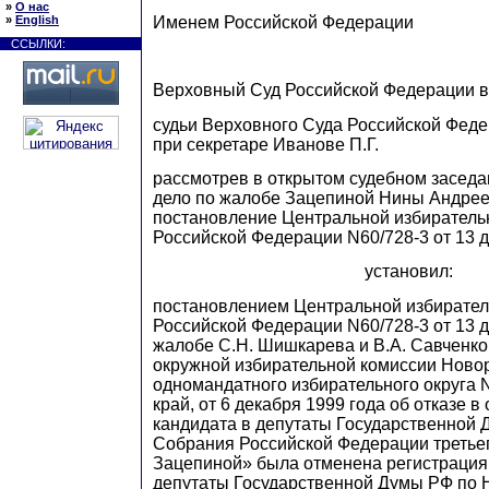
»
О нас
Именем Российской Федерации
»
English
ССЫЛКИ:
Верховный Суд Российской Федерации в
судьи Верховного Суда Российской Фед
при секретаре Иванове П.Г.
рассмотрев в открытом судебном заседа
дело по жалобе Зацепиной Нины Андре
постановление Центральной избиратель
Российской Федерации N60/728-3 от 13 де
установил:
постановлением Центральной избирател
Российской Федерации N60/728-3 от 13 д
жалобе
С
.Н.
Ш
ишкарева и
В
.А. Савченк
окружной избирательной комиссии Ново
одномандатного избирательного округа 
край, от 6 декабря 1999 года об отказе 
кандидата в депутаты Государственной
Собрания Российской Федерации третье
Зацепиной» была отменена регистрация
депутаты Государственной Думы РФ по 