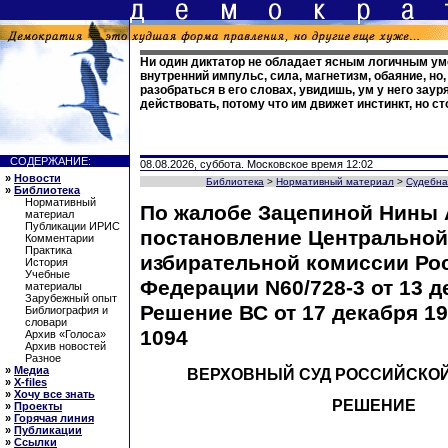
Ни один диктатор не обладает ясным логичным умо
внутренний импульс, сила, магнетизм, обаяние, но
разобраться в его словах, увидишь, ум у него зау
действовать, потому что им движет инстинкт, но с
СОДЕРЖАНИЕ:
08.08.2026, суббота. Московское время 12:02
»
Новости
Библиотека
>
Нормативный материал
>
Судебна
»
Библиотека
Нормативный
По жалобе Зацепиной Нины
материал
Публикации ИРИС
постановление Центральной
Комментарии
Практика
избирательной комиссии Ро
История
Учебные
Федерации N60/728-3 от 13 де
материалы
Зарубежный опыт
Решение ВС от 17 декабря 199
Библиография и
словари
1094
Архив «Голоса»
Архив новостей
Разное
»
Медиа
ВЕРХОВНЫЙ СУД РОССИЙСКО
»
X-files
»
Хочу все знать
РЕШЕНИЕ
»
Проекты
»
Горячая линия
»
Публикации
»
Ссылки