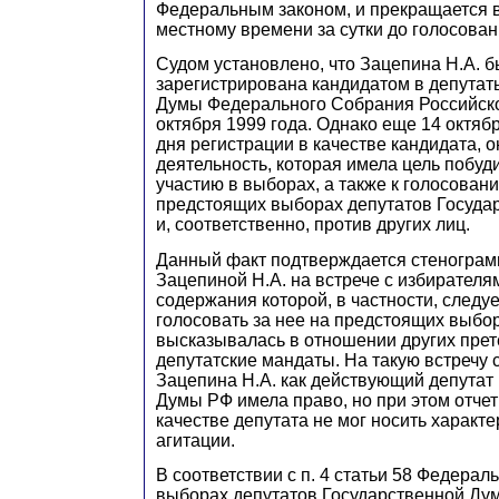
Федеральным законом, и прекращается в
местному времени за сутки до голосован
Судом установлено, что Зацепина Н.А. 
зарегистрирована кандидатом в депутат
Думы Федерального Собрания Российск
октября 1999 года. Однако еще 14 октября
дня регистрации в качестве кандидата, 
деятельность, которая имела цель побуд
участию в выборах, а также к голосовани
предстоящих выборах депутатов Госуда
и, соответственно, против других лиц.
Данный факт подтверждается стеногра
Зацепиной Н.А. на встрече с избирателям
содержания которой, в частности, следуе
голосовать за нее на предстоящих выбор
высказывалась в отношении других прет
депутатские мандаты. На такую встречу 
З
ацепина
Н
.А. как действующий депутат
Думы РФ имела право, но при этом отчет
качестве депутата не мог носить харак
агитации.
В соответствии с
п
. 4 статьи 58 Федерал
выборах депутатов Государственной Ду