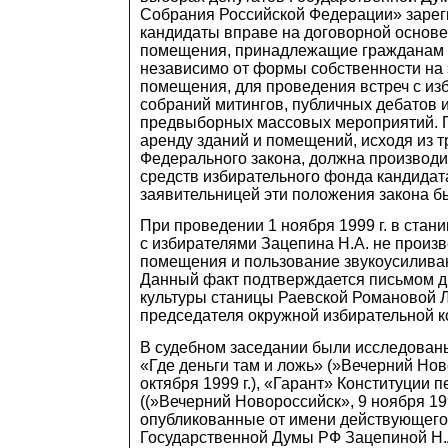
Собрания Российской Федерации» заре
кандидаты вправе на договорной основе
помещения, принадлежащие гражданам 
независимо от формы собственности на 
помещения, для проведения встреч с из
собраний митингов, публичных дебатов и
предвыборных массовых мероприятий. П
аренду зданий и помещений, исходя из т
Федерального закона, должна производит
средств избирательного фонда кандидат
заявительницей эти положения закона 
При проведении 1 ноября 1999 г. в стан
с избирателями Зацепина Н.А. не произв
помещения и пользование звукоусилива
Данный факт подтверждается письмом д
культуры станицы Раевской Романовой
председателя окружной избирательной к
В судебном заседании были исследованы
«Где деньги там и ложь» (»Вечерний Нов
октября 1999 г.), «Гарант» Конституции
((»Вечерний Новороссийск», 9 ноября 199
опубликованные от имени действующего
Государственной Думы РФ
З
ацепиной Н