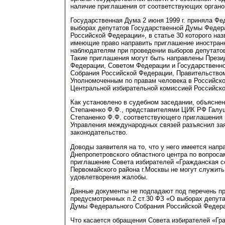
наличие приглашения от соответствующих органо
Государственная Дума 2 июня 1999 г. приняла Ф
выборах депутатов Государственной Думы Федер
Российской Федерации», в статье 30 которого наз
имеющие право направить приглашение иностра
наблюдателям при проведении выборов депутато
Такие приглашения могут быть направлены Прези
Федерации, Советом Федерации и Государственн
Собрания Российской Федерации, Правительство
Уполномоченным по правам человека в
Р
оссий
с
к
Центральной избирательной комиссией Российск
Как установлено в судебном заседании, объясне
С
тепаненко
Ф
.Ф., представителями ЦИК РФ
Г
алу
Степаненко Ф.Ф. соответствующего приглашения 
Управления международных связей разъяснил з
законодательство.
Доводы заявителя на то, что у него имеется напр
Д
непропетровского областного центра по вопроса
приглашение Совета избирателей «Гражданская 
Первомайского района г.Москвы не могут служит
удовлетворения жалобы.
Данные документы не подпадают под перечень п
предусмотренных п.2 ст.30
Ф
З «О выборах депута
Думы Федерального Собрания Российской Федера
Что касается обращения Совета избирателей «Гр