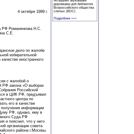
четырьмя звуковыми
дорожками для библиотек
Всероссийского общества
4 октября 1999 г.
слепых (ВОС).
Подробнее
>>>
а РФ Романенкова Н.С.
на С.Е.
данское дело по жалобе
ьной избирательной
 качестве иностранного
сии с жалобой о
й РФ закона «О выборах
Собрания Российской
ился в ЦИК РФ, предъявил
астного центра по
ать его в качестве
я получения информации
Думу РФ, однако, ему в
овного Суда РФ
я и пояснил, что у него
ной организации совета
айского района г.Москвы.