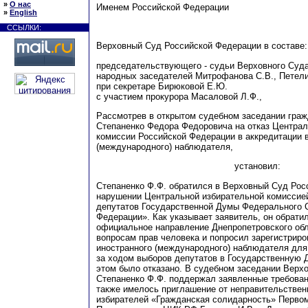
»
О нас
Именем Российской Федерации
»
English
ССЫЛКИ:
Верховный Суд Российской Федерации в составе:
председательствующего - судьи Верховного Суд
народных заседателей Митрофанова С.В., Петели
при секретаре Бирюковой Е.Ю.
с участием прокурора Масаловой Л.Ф.,
Рассмотрев в открытом судебном заседании граж
Степаненко Федора Федоровича на отказ Централ
комиссии Российской Федерации в аккредитации в
(международного) наблюдателя,
уста
н
овил
:
Степаненко
Ф
.Ф. обратился в Верховный Суд Рос
нарушении Центральной избирательной комиссие
депутатов Государственной Думы Федерального 
Федерации». Как указывает заявитель
, он обрат
официальное направление
Д
непропетровского обл
вопросам прав человека и попросил зарегистриров
иностранного (международного) наблюдателя дл
за ходом выборов депутатов в Государственную 
этом было отказано. В судебном заседании Верх
С
тепаненко
Ф
.Ф. поддержал заявленные требовани
также имелось приглашение от непра
в
ительствен
избирателей «Гражданская солидарность» Первом