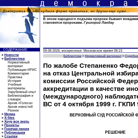
В эпохи народного подъема пророки бывают вождями
становятся пророками.
Григорий Ландау
СОДЕРЖАНИЕ:
09.08.2026, воскресенье. Московское время 08:23
»
Новости
Библиотека
>
Нормативный материал
>
Судебна
»
Библиотека
Нормативный
По жалобе Степаненко Федо
материал
Публикации ИРИС
на отказ Центральной избир
Комментарии
Практика
комиссии Российской Федер
История
Учебные
аккредитации в качестве ин
материалы
Зарубежный опыт
(международного) наблюдат
Библиография и
словари
ВС от 4 октября 1999 г. ГКПИ
Архив «Голоса»
Архив новостей
Разное
»
Медиа
ВЕРХОВНЫЙ СУД РОССИЙСКОЙ 
»
X-files
»
Хочу все знать
»
Проекты
»
Горячая линия
РЕШЕНИЕ
»
Публикации
»
Ссылки