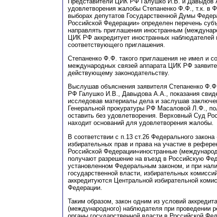
Представители ЦИК РФ
Г
алушко И.В. и Давыдов 
удовлетворения жалобы Степаненко Ф.Ф
., т.к. 
выборах депутатов Государственной Думы Федер
Российской Федерации» определен перечень субъ
направлять приглашения иностранным (междунар
ЦИК РФ аккредитует иностранных наблюдателей 
соответствующего приглашения.
Степаненко Ф.Ф. такого приглашения не имел и с
международных связей аппарата ЦИК РФ заявите
действующему законодательству.
Выслушав объяснения заявителя Степаненко Ф.Ф
РФ Галушко И.В
., Давыдова А.А
., показания сви
исследовав материалы дела и заслушав заключе
Генеральной прокуратуры РФ
М
асаловой
Л
.Ф., п
оставить без удовлетворения
. Верховный Суд Ро
находит оснований для удовлетворения жалобы.
В
соответствии с п.13 ст.26 Федерального закона
избирательных прав и права на участие в рефер
Российской Федераци
и
«ино
с
транн
ы
е (междунаро
получают разрешение на въезд в Российскую Фе
установленном Федеральным законом, и при нали
государственной власти, избирательных комисси
аккредитуются Центральной избирательной коми
Федерации.
Таким образом, закон одним из условий аккредит
(международного) наблюдателя при проведении 
органы государственной власти в Российской Фе