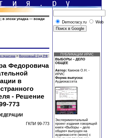
; в эпохи упадка — вожди
Democracy.ru
Web
ПУБЛИКАЦИИ ИРИС
я практика
>
Верховный Суд РФ
ВЫБОРЫ – ДЕЛО
ОБЩЕЕ
ра Федоровича
Автор:
Каюнов О.Н. -
ательной
ИРИС
Форма выпуска:
ации в
Аудиокассета
остранного
еля - Решение
 99-773
ФЕДЕРАЦИИ
Экспериментальный
ГКПИ 99-773
проект издания говорящей
книги «Выборы – дело
общее» выпущен на
аудиокассете (моно) с