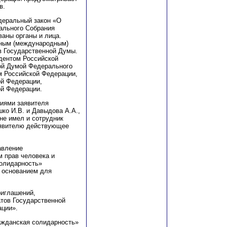
в.
едеральный закон «О
ального Собрания
ваны органы и лица.
нным (международным)
в Государственной Думы.
дентом Российской
ой Думой Федерального
м Российской Федерации,
ой Федерации,
ой Федерации.
ниями заявителя
шко И.В. и Давыдова А.А
.,
не имел и сотрудник
аявителю действующее
авление
м прав человека и
солидарность»
ь основанием для
риглашений,
тов Государственной
ции».
ажданская солидарность»