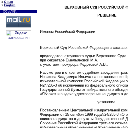
»
О нас
»
English
ВЕРХОВНЫЙ СУД РОССИЙСКОЙ 
ССЫЛКИ:
РЕШЕНИЕ
Именем Российской Федерации
Верховный Суд Российской Федерации в составе:
председательствующего-судьи Верховного Суда
при секретаре Емельяновой М.А.
с участием прокурора
Ф
едотовой А.В
.,
Рассмотрев в открытом судебном заседании граж
Новикова Владимира Ильича на постановление Ц
избирательной комиссии Российской Федерации от
N24/285-3 об исключении из федерального списка
Государственной Думы от избирательного объед
«Яблоко» и выдаче удостоверения кандидата в д
установил:
Постановлением Центральной избирательной ком
Федерации от 15 октября 1999 годаN24/285-3 «О 
списка кандидатов в депутаты Государственной 
С
о
б
рания Российской Федерации третьего созыва
избирательным объединением «Объединение «Яб