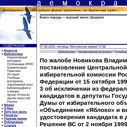
Благо народа — высший закон.
Цицерон
СОДЕРЖАНИЕ:
07.08.2026, пятница. Московское время 17:56
»
Новости
Библиотека
>
Нормативный материал
>
Судебна
»
Библиотека
Нормативный
По жалобе Новикова Владим
материал
Публикации ИРИС
постановление Центральной
Комментарии
Практика
избирательной комиссии Ро
История
Учебные
Федерации от 15 октября 199
материалы
Зарубежный опыт
3 об исключении из федерал
Библиография и
словари
кандидатов в депутаты Госу
Архив «Голоса»
Архив новостей
Думы от избирательного об
Разное
»
Медиа
»
X-files
«Объединение «Яблоко» и в
»
Хочу все знать
»
Проекты
удостоверения кандидата в 
»
Горячая линия
»
Публикации
Решение ВС от 2 ноября 1999
»
Ссылки