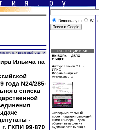
Democracy.ru
Web
ПУБЛИКАЦИИ ИРИС
я практика
>
Верховный Суд РФ
ВЫБОРЫ – ДЕЛО
ОБЩЕЕ
ира Ильича на
Автор:
Каюнов О.Н. -
ИРИС
Форма выпуска:
ссийской
Аудиокассета
9 года N24/285-
ьного списка
дарственной
ъединения
ыдаче
Экспериментальный
проект издания говорящей
депутаты -
книги «Выборы – дело
общее» выпущен на
 г. ГКПИ 99-870
аудиокассете (моно) с