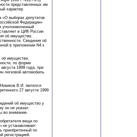
ности представленных им
ый характер.
на «О выборах депутатов
оссийской Федерации»
ов уполномоченный
ставляет в ЦИК России
ия об имуществе,
ственности. Сведения об
нной в приложении N4 к
я об имуществе,
ности, по форме
августа 1999 года, при
ин легковой автомобиль
 Новиков В.И. являлся
ретенного 27 август
е
1999
ведений об имуществ
о
у
му он не указал
ы во внимание.
иобретателя вещи по
н не устанавливает
ль приобретенный по
й регистрацией.