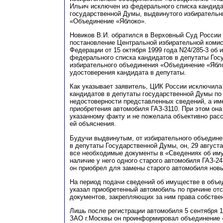
Ильич исключен из федерального списка кандида
государственной Думы, выдвинутого избиратель
«Объединение «Яблоко».
Новиков В.И. обратился в Верховный Суд России
постановление Центральной избирательной коми
Федерации от 15 октября 1999 года N24/285-3 об 
федерального списка кандидатов в депутаты Гос
избирательного объединения «Объединение «Ябл
удостоверения кандидата в депутаты.
Как указывает заявитель, ЦИК России исключила 
кандидатов в депутаты государственной Думы по
недостоверности представленных сведений, а им
приобретения автомобиля ГАЗ-3110. При этом он
указанному факту и не пожелала объективно рас
ей объяснения.
Будучи выдвинутым, от избирательного объедине
в депутаты Государственной Думы, он, 29 август
все необходимые документы в «Сведениях об им
наличие у него одного старого автомобиля ГАЗ-24
он приобрел для замены старого автомобиля новы
На период подачи сведений об имуществе в объе
указал приобретенный автомобиль по причине от
документов, закрепляющих за ним права собстве
Лишь после регистрации автомобиля 5 сентября 
З
АО г.Москвы он проинформировал объединение 