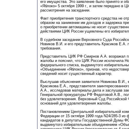
его имущества. Это заявление было принято и об
«Яблоко» 5 октября 1999 г., и затем передано в 
рассмотрения на заседании.
Факт приобретения транспортного средства не о
образом на занижении им доходов и задержка п
о приобретении автомашины не носит существенн
действиями ЦИК России ущемлены его избирател
В судебном заседании Верховного Суда Российс
Новиков В.И. и его представитель Красиков
Е
.А.
требования.
Представитель ЦИК РФ Смирнов
А
.А. возражал 
жалобы и пояснил, что ЦИК России исключила Н
федерального списка, выдвинутого избирательн
«Объединение «Яблоко», признав, что недостове
сведений носит существенный характер.
Выслушав объяснения заявителя Новикова В.И
.,
Красикова
Е
.А., представителя заинтересованно
А.А
., исследовав материалы дела и заслушав за
Генеральной прокуратуры РФ Федотовой
А
.В., п
без удовлетворения
. Верховный Суд Российской 
оснований для удовлетворения жалобы.
Постановлением Центральной избирательной ком
Федерации от 15 октября 1999 года N24/285-3 из
кандидатов в депутаты Государственной Думы
Ф
выдвинутого избирательным объединением «Объе
заверенного ЦИК России (постановление от 4 сентя