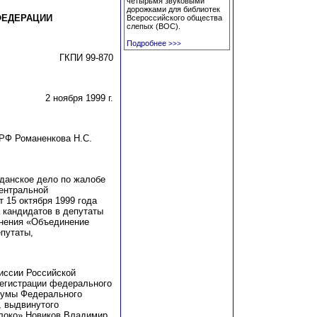
четырьмя звуковыми
дорожками для библиотек
ФЕДЕРАЦИИ
Всероссийского общества
слепых (ВОС).
Подробнее
>>>
ГКПИ 99-870
2 ноября 1999 г.
 РФ
Р
оманенкова
Н
.С.
данское дело по жалобе
ентральной
 15 октября 1999 года
 кандидатов в депутаты
инения «Объединение
епутаты,
иссии Российской
регистрации федерального
Думы Федерального
, выдвинутого
локо» Новиков Владимир