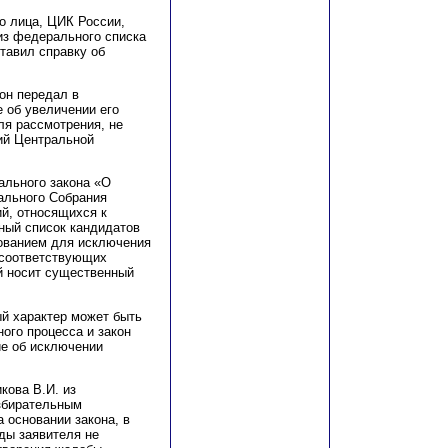
о лица, ЦИК России,
 из федерального списка
ставил справку об
 он передал в
 об увеличении его
ля рассмотрения, не
ий Центральной
рального закона «О
ального Собрания
й, относящихся к
ый список кандидатов
нованием для исключения
 соответствующих
ий носит существенный
й характер может быть
ого процесса и закон
ие об исключении
кова В.И. из
збирательным
 основании закона, в
ды заявителя не