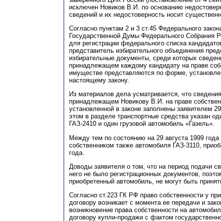
исключен Новиков В.И. по основанию недостовер
сведений и их недостоверность носит существенн
Согласно пунктам 2 и 3 ст.45 Федерального зако
Государственной Думы Федерального Собрания Р
для регистрации федерального списка кандидат
представитель избирательного объединения пред
избирательные документы, среди которых сведен
принадлежащем каждому кандидату на праве соб
имуществе представляются по форме, установле
настоящему закону.
Из материалов дела усматривается, что сведени
принадлежащем Новикову В.И. на праве собствен
установленной в законе заполнены заявителем 29 
этом в разделе транспортные средства указан од
ГАЗ-2410 и один грузовой автомобиль «Газель».
Между тем по состоянию на 29 августа 1999 года
собственником также автомобиля ГАЗ-3110, приоб
года.
Доводы заявителя о том, что на период подачи с
него не было регистрационных документов, поэто
п
риобретенный автомобиль, не могут быть принят
Согласно
с
т.223
Г
К РФ право собственности у пр
договору возникает с момента ее передачи и зако
возникновение права собственности на автомоби
договору купли-продажи с фактом государственно