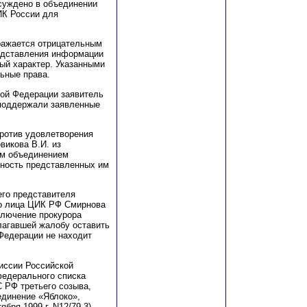
с
у
ж
дено в объединении
ЦИК России для
тражается отрицательным
редставления информации
ый характер. Указанными
ьные права.
кой Федерации заявитель
 поддержали заявленные
против удовлетворения
овикова
В
.И. из
ым объединением
рность представленных им
 его представителя
го лица ЦИК РФ Смирнова
ключение прокурора
олагавшей жалобу оставить
Федерации не на
х
одит
иссии Российской
 федерального списка
С РФ третьего созыва,
динение «Яблоко»,
бря 1999 г. N12/79-3)