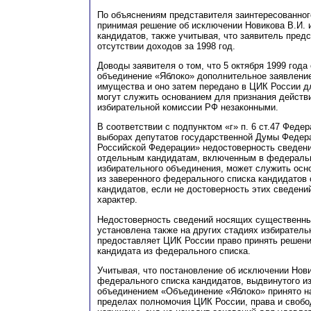
По объяснениям представителя заинтересованног
принимая решение об исключении Новикова
В
.И.
кандидатов, также учитывая, что заявитель пред
отсутствии доходов за 1998 год.
Доводы заявителя о том, что 5 октября 1999 года
объединение «Яблоко» дополнительное заявление
имущества и оно затем передано в ЦИК России д
могут служить основанием для признания действ
избирательной комиссии РФ незаконными.
В соответствии с подпунктом
«г»
п
. 6 ст.47 Феде
выборах депутатов государственной Думы Федер
Российской Федерации» недостоверность сведени
отдельным кандидатам, включенным в федеральн
избирательного объединения, может служить ос
из заверенного федерального списка кандидатов
кандидатов, если не достоверность этих сведен
характер.
Недостоверность сведений носящих существенны
установлена также на других стадиях избирательн
предоставляет ЦИК России право принять решен
кандидата из федерального списка.
Учитывая, что постановление об исключении Нови
федерального списка кандидатов, выдвинутого и
объединением «Объединение «Яблоко» принято на
пределах полномочия ЦИК России, права и свобо