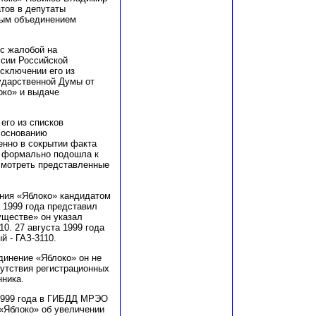
тов в депутаты
ным объединением
 с жалобой на
ссии Российской
исключении его из
ударственной Думы от
око» и выдаче
его из списков
 основанию
енно в сокрытии факта
а формально подошла к
смотреть представленные
ния «Яблоко» кандидатом
а 1999 года представил
уществе» он указал
10. 27 августа 1999 года
й - ГАЗ-3110.
динение «Яблоко» он не
сутствия регистрационных
нника.
1999 года в
Г
ИБДД МРЭО
«Яблоко» об увеличении