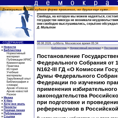
Свобода, на которую мы можем надеяться, состоит 
государстве никогда не возникали неудовольствия 
они свободно выслушивались, серьёзно обсуждали
Д. Мильтон
СОДЕРЖАНИЕ:
08.08.2026, суббота. Московское время 05:34
»
Новости
Библиотека
>
Нормативный материал
>
Постановл
»
Библиотека
Нормативный
Постановление Государств
материал
Публикации ИРИС
Федерального Собрания от 10
Комментарии
Практика
N162-III ГД «О Комиссии Гос
История
Учебные
Думы Федерального Собран
материалы
Зарубежный опыт
Федерации по изучению пра
Библиография и
словари
применения избирательного
Архив «Голоса»
Архив новостей
законодательства Российск
Разное
»
Медиа
»
X-files
при подготовке и проведени
»
Хочу все знать
»
Проекты
референдумов в Российско
»
Горячая линия
»
Публикации
»
Ссылки