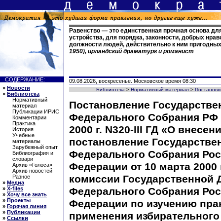
Равенство — это единственная прочная основа дл
устройства, для порядка, законности, добрых нрав
должности людей, действительно к ним пригодны
1950), ирландский драматург и романист
СОДЕРЖАНИЕ:
09.08.2026, воскресенье. Московское время 08:30
»
Новости
Библиотека
>
Нормативный материал
>
Постановл
»
Библиотека
Нормативный
Постановление Государств
материал
Публикации ИРИС
Федерального Собрания РФ 
Комментарии
Практика
2000 г. N320-III ГД «О внесе
История
Учебные
постановление Государств
материалы
Зарубежный опыт
Федерального Собрания Ро
Библиография и
словари
Федерации от 10 марта 2000 г.
Архив «Голоса»
Архив новостей
комиссии Государственной
Разное
»
Медиа
»
X-files
Федерального Собрания Ро
»
Хочу все знать
»
Проекты
Федерации по изучению пра
»
Горячая линия
»
Публикации
применения избирательного
»
Ссылки