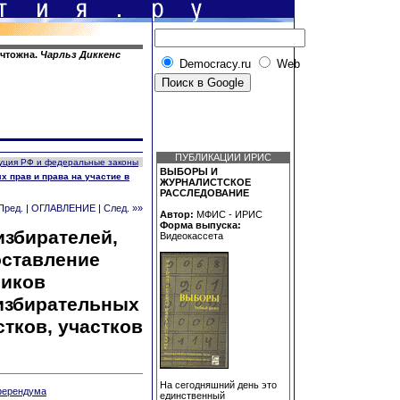
ичтожна.
Чарльз Диккенс
Democracy.ru
Web
ПУБЛИКАЦИИ ИРИС
уция РФ и федеральные законы
ВЫБОРЫ И
 прав и права на участие в
ЖУРНАЛИСТСКОЕ
РАССЛЕДОВАНИЕ
Пред.
|
ОГЛАВЛЕНИЕ
|
След. »»
Автор:
МФИС - ИРИС
Форма выпуска:
 избирателей,
Видеокассета
оставление
ников
избирательных
стков, участков
На сегодняшний день это
еферендума
единственный