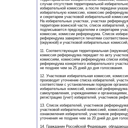
случае отсутствия территориальной избирательно
избирательной комиссии, а после передачи указа
избирательную комиссию, комиссию референдума
и секретарем участковой избирательной комисси
На избирательных участках, участках референду
территории воинской части, список избирателей,
подписывается председателем и секретарем учас
комиссии, комиссии референдума. Список избира
референдума заверяется печатями соответственн
(окружной) и участковой избирательных комиссий
11. Соответствующая территориальная (окружная)
комиссия референдума передает по акту участк
комиссиям, комиссиям референдума списки избир
референдума конкретного избирательного участк
не позднее чем за 25 дней до дня голосования.
12. Участковая избирательная комиссия, комисс
производит уточнение списка избирателей, участ
соответствии с установленным порядком организ
избирательных комиссий, комиссий референдума 
самоуправления, учреждениями и организациям
регистрацию (учет) избирателей, участников реф
13. Список избирателей, участников референдум
участковой избирательной комиссией, комиссией
ознакомления избирателей, участников референд
уточнения не позднее чем за 20 дней до дня голо
14. Гражданин Российской Федерации, обладающ