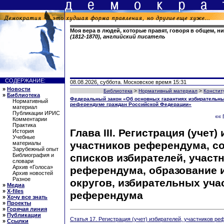
Моя вера в людей, которые правят, говоря в общем, н
(1812-1870), английский писатель
СОДЕРЖАНИЕ:
08.08.2026, суббота. Московское время 15:31
»
Новости
Библиотека
>
Нормативный материал
>
Констит
»
Библиотека
Федеральный закон «Об основных гарантиях избирательных
Нормативный
референдуме граждан Российской Федерации»
материал
Публикации ИРИС
«« 
Комментарии
Практика
Глава III. Регистрация (учет)
История
Учебные
участников референдума, с
материалы
Зарубежный опыт
списков избирателей, участ
Библиография и
словари
Архив «Голоса»
референдума, образование 
Архив новостей
Разное
округов, избирательных уча
»
Медиа
»
X-files
референдума
»
Хочу все знать
»
Проекты
»
Горячая линия
»
Публикации
Статья 17. Регистрация (учет) избирателей, участников р
»
Ссылки