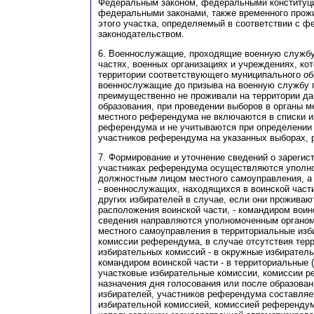
Федеральным законом, федеральными конституц
федеральными законами, также временного прожи
этого участка, определяемый в соответствии с 
законодательством.
6. Военнослужащие, проходящие военную службу
частях, военных организациях и учреждениях, ко
территории соответствующего муниципального об
военнослужащие до призыва на военную службу 
преимущественно не проживали на территории да
образования, при проведении выборов в органы м
местного референдума не включаются в списки и
референдума и не учитываются при определении 
участников референдума на указанных выборах,
7. Формирование и уточнение сведений о зарегис
участниках референдума осуществляются уполн
должностным лицом местного самоуправления, а 
- военнослужащих, находящихся в воинской части
других избирателей в случае, если они проживаю
расположения воинской части, - командиром воин
сведения направляются уполномоченным органо
местного самоуправления в территориальные изб
комиссии референдума, в случае отсутствия тер
избирательных комиссий - в окружные избиратель
командиром воинской части - в территориальные 
участковые избирательные комиссии, комиссии р
назначения дня голосования или после образован
избирателей, участников референдума составля
избирательной комиссией, комиссией референдум