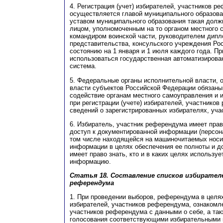
4. Регистрация (учет) избирателей, участников р
осуществляется главой муниципального образован
уставом муниципального образования такая должн
лицом, уполномоченным на то органом местного 
командиром воинской части, руководителем дипл
представительства, консульского учреждения Ро
состоянию на 1 января и 1 июля каждого года. П
использоваться государственная автоматизиров
система.
5. Федеральные органы исполнительной власти, 
власти субъектов Российской Федерации обязаны
содействие органам местного самоуправления и
при регистрации (учете) избирателей, участнико
сведений о зарегистрированных избирателях, уч
6. Избиратель, участник референдума имеет пра
доступ к документированной информации (персон
том числе находящейся на машиночитаемых носит
информации в целях обеспечения ее полноты и до
имеет право знать, кто и в каких целях использу
информацию.
Статья 18. Составление списков избирател
референдума
1. При проведении выборов, референдума в целя
избирателей, участников референдума, ознакомл
участников референдума с данными о себе, а так
голосования соответствующими избирательными 