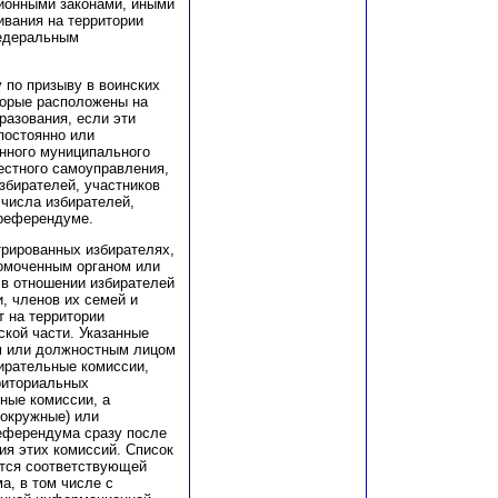
ионными законами, иными
вания на территории
федеральным
 по призыву в воинских
торые расположены на
разования, если эти
постоянно или
нного муниципального
естного самоуправления,
збирателей, участников
числа избирателей,
 референдуме.
трированных избирателях,
омоченным органом или
в отношении избирателей
, членов их семей и
т на территории
ской части. Указанные
м или должностным лицом
ирательные комиссии,
риториальных
ные комиссии, а
(окружные) или
еферендума сразу после
ия этих комиссий. Список
ется соответствующей
а, в том числе с