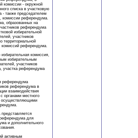
й комиссии - окружной
нного списка в участковую
 - также председателем
и, комиссии референдума.
ма, образованных на
 участников референдума
тковой избирательной
телей, участников
о территориальной
, комиссий референдума.
 избирательная комиссия,
овым избирательным
ателей, участников
а, участка референдума
ия референдума
ников референдума в
ации взаимодействия
с органами местного
и, осуществляющими
ерендума.
а представляется
 референдума для
ума и дополнительного
сования.
ий активным