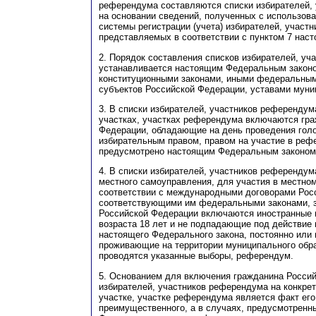
референдума составляются списки избирателей,
на основании сведений, полученных с использов
системы регистрации (учета) избирателей, участ
представляемых в соответствии с пунктом 7 наст
2. Порядок составления списков избирателей, у
устанавливается настоящим Федеральным закон
конституционными законами, иными федеральным
субъектов Российской Федерации, уставами муни
3. В списки избирателей, участников референдум
участках, участках референдума включаются гр
Федерации, обладающие на день проведения гол
избирательным правом, правом на участие в реф
предусмотрено настоящим Федеральным законом
4. В списки избирателей, участников референдум
местного самоуправления, для участия в местно
соответствии с международными договорами Рос
соответствующими им федеральными законами, з
Российской Федерации включаются иностранные 
возраста 18 лет и не подпадающие под действие п
настоящего Федерального закона, постоянно или
проживающие на территории муниципального обра
проводятся указанные выборы, референдум.
5. Основанием для включения гражданина Россий
избирателей, участников референдума на конкре
участке, участке референдума является факт его
преимущественного, а в случаях, предусмотрен