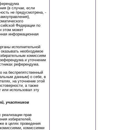
еферендума
ия (в случае, если
ость не предусмотрена, -
самоуправления),
оматического
ссийской Федерации по
ри этом может
анная информационная
органы исполнительной
 оказывать необходимое
 избирательным комиссиям
в референдума и уточнении
астниках референдума.
во на беспрепятственный
альным данным) о себе, в
елях, на уточнение этой
стоверности, а также
ет или использовал эту
ей, участников
х реализации прав
ения избирателей,
же в целях проведения
комиссиями, комиссиями