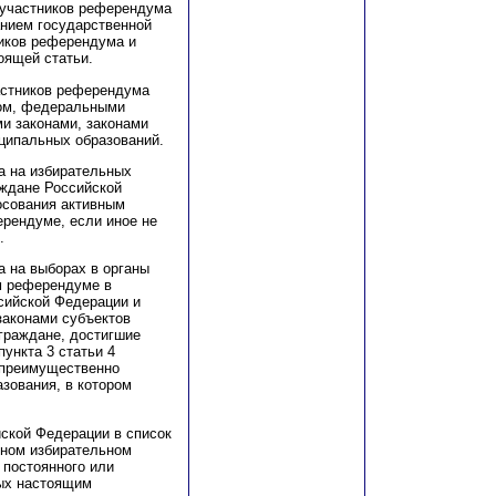
 участников референдума
анием государственной
ников референдума и
оящей статьи.
частников референдума
ом, федеральными
и законами, законами
ципальных образований.
а на избирательных
аждане Российской
осования активным
ерендуме, если иное не
.
а на выборах в органы
м референдуме в
сийской Федерации и
аконами субъектов
граждане, достигшие
ункта 3 статьи 4
 преимущественно
зования, в котором
ской Федерации в список
тном избирательном
 постоянного или
ных настоящим