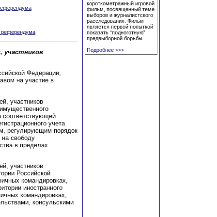
короткометражный игровой
 референдума
фильм, посвященный теме
выборов и журналистского
расследования. Фильм
является первой попыткой
в референдума
показать “подноготную”
предвыборной борьбы
Подробнее
>>>
, участников
оссийской Федерации,
авом на участие в
ей, участников
еимущественного
а соответствующей
егистрационного учета
ом, регулирующим порядок
 на свободу
ства в пределах
ей, участников
ории Российской
ничных командировках,
ритории иностранного
ничных командировках,
льствами, консульскими