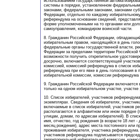
использованием государственной автоматизиров
системы в порядке, установленном федеральным
законами, федеральными законами, законами суб
Федерации, отдельно по каждому избирательному 
референдума на основании сведений, представл
форме уполномоченными на то органами или дол
самоуправления, командиром воинской части.
8. Гражданин Российской Федерации, обладающи
избирательным правом, находящийся в день голо
федеральные органы государственной власти, р
Федерации за пределами территории Российской
возможности получить открепительное удостовер
досрочно, включается соответствующей участков
комиссией, комиссией референдума в список изб
референдума при его явке в день голосования в
избирательной комиссии, комиссии референдума 
9. Гражданин Российской Федерации включается 
только на одном избирательном участке, участке
10. Список избирателей, участников референдума
экземплярах. Сведения об избирателях, участни
включаемые в список избирателей, участников р
располагаются в алфавитном или ином порядке (
улицам, домам, по адресам избирателей). В спи
имя, отчество, год рождения (в возрасте 18 лет -
месяц рождения), адрес места постоянного или 
проживания избирателя, участника референдума.
участников референдума подписывается председ
территориальной избирательной комиссии, комис