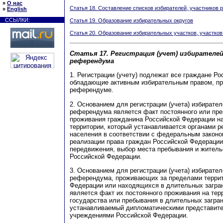
»
О нас
Статья 18. Составление списков избирателей, участников
»
English
ССЫЛКИ:
Статья 19. Образование избирательных округов
Статья 20. Образование избирательных участков, участко
Статья 17. Регистрация (учет) избирателей
референдума
1. Регистрации (учету) подлежат все граждане Р
обладающие активным избирательным правом, пр
референдуме.
2. Основанием для регистрации (учета) избирател
референдума является факт постоянного или пр
проживания гражданина Российской Федерации н
территории, который устанавливается органами р
населения в соответствии с федеральным закон
реализации права граждан Российской Федерации
передвижения, выбор места пребывания и житель
Российской Федерации.
3. Основанием для регистрации (учета) избирател
референдума, проживающих за пределами террит
Федерации или находящихся в длительных загра
является факт их постоянного проживания на тер
государства или пребывания в длительных загра
устанавливаемый дипломатическими представите
учреждениями Российской Федерации.