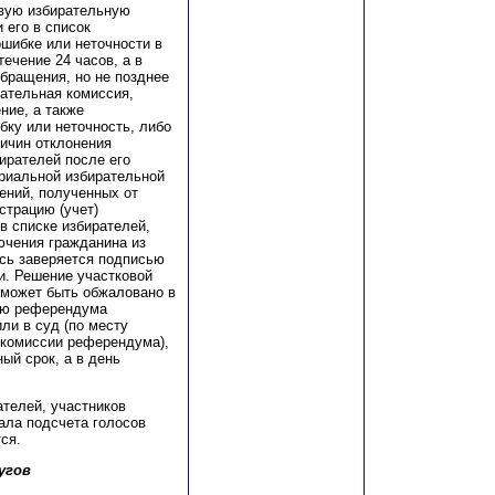
овую избирательную
его в список
шибке или неточности в
ечение 24 часов, а в
обращения, но не позднее
рательная комиссия,
ние, а также
бку или неточность, либо
ричин отклонения
ирателей после его
риальной избирательной
ений, полученных от
страцию (учет)
в списке избирателей,
ючения гражданина из
ись заверяется подписью
и. Решение участковой
 может быть обжаловано в
ию референдума
ли в суд (по месту
 комиссии референдума),
ый срок, а в день
ателей, участников
ала подсчета голосов
ся.
угов