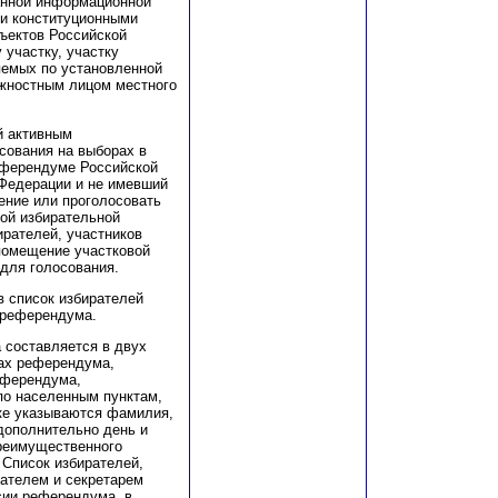
анной информационной
и конституционными
ъектов Российской
участку, участку
яемых по установленной
жностным лицом местного
й активным
сования на выборах в
еферендуме Российской
 Федерации и не имевший
ение или проголосовать
ой избирательной
ирателей, участников
 помещение участковой
для голосования.
в список избирателей
 референдума.
 составляется в двух
ках референдума,
еферендума,
по населенным пунктам,
ске указываются фамилия,
 дополнительно день и
преимущественного
 Список избирателей,
ателем и секретарем
сии референдума, в