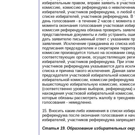
избирательным правом, вправе заявить в участк
комиссию, комиссию референдума о невключении 
избирателей, участников референдума, о любой о
списке избирателей, участников референдума. В т
день голосования - в течение 2 часов с момента 
момента окончания голосования участковая изби
комиссия референдума обязана проверить заявле
представленные документы и либо устранить оши
дать заявителю письменный ответ с указанием п
заявления. Исключение гражданина из списка изб
подписания председателем и секретарем террито
комиссии производится только на основании свед
соответствующих органов, осуществляющих реги
избирателей, участников референдума. При этом 
участников референдума указываются дата искл
списка и причина такого исключения. Данная зап
председателя участковой избирательной комисси
избирательной комиссии, комиссии референдума
вышестоящую избирательную комиссию, комисс
(соответственно уровню выборов, референдума) и
нахождения участковой избирательной комиссии,
которые обязаны рассмотреть жалобу в трехдневн
голосования - немедленно.
15. Вносить какие-либо изменения в списки избир
референдума после окончания голосования и нач
избирателей, участников референдума запрещает
Статья 19. Образование избирательных окр