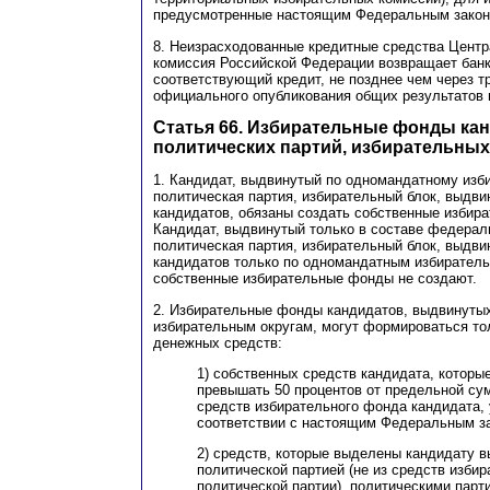
предусмотренные настоящим Федеральным закон
8. Неизрасходованные кредитные средства Центр
комиссия Российской Федерации возвращает бан
соответствующий кредит, не позднее чем через т
официального опубликования общих результатов 
Статья 66. Избирательные фонды кан
политических партий, избирательных
1. Кандидат, выдвинутый по одномандатному изби
политическая партия, избирательный блок, выдви
кандидатов, обязаны создать собственные избир
Кандидат, выдвинутый только в составе федераль
политическая партия, избирательный блок, выдви
кандидатов только по одномандатным избиратель
собственные избирательные фонды не создают.
2. Избирательные фонды кандидатов, выдвинуты
избирательным округам, могут формироваться то
денежных средств:
1) собственных средств кандидата, которые
превышать 50 процентов от предельной су
средств избирательного фонда кандидата,
соответствии с настоящим Федеральным з
2) средств, которые выделены кандидату 
политической партией (не из средств изби
политической партии), политическими парт