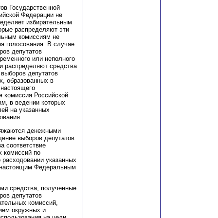
тов Государственной
ийской Федерации не
пределяет избирательным
орые распределяют эти
льным комиссиям не
ня голосования. В случае
ров депутатов
ременного или неполного
и распределяют средства
 выборов депутатов
х, образованных в
 настоящего
я комиссия Российской
м, в ведении которых
лей на указанных
сования.
ряжаются денежными
дение выборов депутатов
за соответствие
 комиссий по
 расходовании указанных
ы настоящим Федеральным
ми средства, полученные
ров депутатов
ательных комиссий,
ием окружных и
спользования на цели,