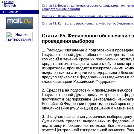
»
О нас
»
English
Статья 71. Возврат денежных средств кандидатами, политиче
избирательными блоками
ССЫЛКИ:
Статья 72. Финансовое обеспечение избирательных комиссий
Статья 73. Контрольно-ревизионная служба при избирательны
Статья 65. Финансовое обеспечение 
проведения выборов
1. Расходы, связанные с подготовкой и проведен
Государственной Думы, обеспечением деятельно
комиссий в течение срока их полномочий, эксплу
средств автоматизации, а также с обучением орг
избирателей, производятся избирательными комис
выделенных на эти цели из федерального бюдже
предусматриваются федеральным бюджетом в со
классификацией Российской Федерации.
2. Средства на подготовку и проведение выборов
Государственной Думы, предусмотренные в фед
поступают в распоряжение Центральной избират
Российской Федерации в десятидневный срок со 
опубликования (публикации) решения о назначени
3. В случае назначения досрочных выборов депу
Думы объем средств, выделенных из федерально
подготовку и проведение, не может быть меньше
отчете Центральной избирательной комиссии Рос