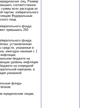
 юридических лиц. Размер
евышать соответственно
й суммы всех расходов из
й партии, избирательного
астоящим Федеральным
ского лица.
избирательного фонда
ожет превышать 250
избирательного фонда
блока, установленная
ы средств, указанные в
на, ежегодно начиная с 1
я инфляции,
ральном бюджете на
вающие уровень инфляции
бюджете на очередной
ирательной кампании, в
ации указанной
ательные фонды
 блоков:
ым юридическим лицам;