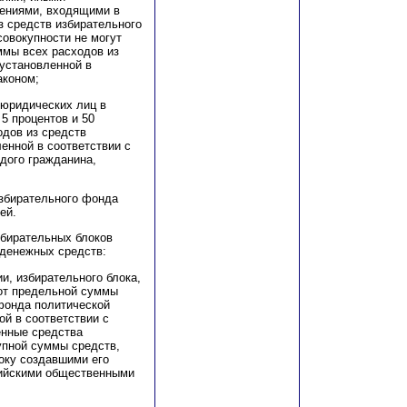
ениями, входящими в
з средств избирательного
совокупности не могут
ммы всех расходов из
 установленной в
аконом;
 юридических лиц в
5 процентов и 50
одов из средств
енной в соответствии с
дого гражданина,
избирательного фонда
ей.
збирательных блоков
 денежных средств:
и, избирательного блока,
 от предельной суммы
 фонда политической
ой в соответствии с
нные средства
упной суммы средств,
оку создавшими его
ийскими общественными