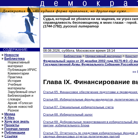
Судья, который не убоялся ни ни мщения, ни угроз сил
справедливость беспомощному, в моих глазах - герой
(1744-1792), русский литератор
СОДЕРЖАНИЕ:
08.08.2026, суббота. Московское время 18:14
»
Новости
Библиотека
>
Нормативный материал
>
Констит
»
Библиотека
Федеральный закон от 20 декабря 2002 года N175-ФЗ «О в
Нормативный
Государственной Думы Федерального Собрания Российско
материал
Публикации ИРИС
«« 
Комментарии
Практика
Глава IX. Финансирование 
История
Учебные
материалы
Зарубежный опыт
Статья 65. Финансовое обеспечение подготовки и проведения
Библиография и
словари
Статья 66. Избирательные фонды кандидатов, политических п
Архив «Голоса»
Архив новостей
Статья 67. Специальные избирательные счета
Разное
»
Медиа
Статья 68. Избирательный залог
»
X-files
»
Хочу все знать
Статья 69. Добровольные пожертвования в избирательный фо
»
Проекты
партии, избирательного блока
»
Горячая линия
»
Публикации
Статья 70. Отчетность по средствам избирательных фондов, 
»
Ссылки
сводных финансовых отчетах политических партий