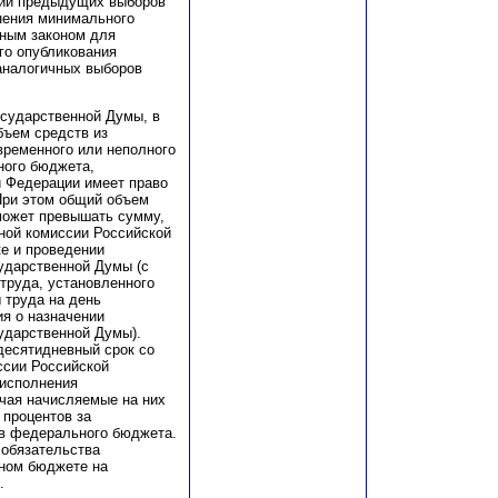
нии предыдущих выборов
нения минимального
ьным законом для
го опубликования
аналогичных выборов
осударственной Думы, в
бъем средств из
временного или неполного
ного бюджета,
й Федерации имеет право
 При этом общий объем
 может превышать сумму,
ной комиссии Российской
ке и проведении
ударственной Думы (с
труда, установленного
 труда на день
ия о назначении
ударственной Думы).
десятидневный срок со
ссии Российской
 исполнения
ючая начисляемые на них
 процентов за
тв федерального бюджета.
 обязательства
ном бюджете на
.