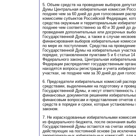
5. Объем средств на проведение выборов депута
Думы Центральная избирательная комиссия Росс
позднее чем за 60 дней до дня голосования рас
комиссиям субъектов Российской Федерации, кот
средства окружным и территориальным избирате
позднее чем соответственно за 40 и 30 дней до д
проведения дополнительных или досрочных выбо
Государственной Думы, а также в случае несвоев
финансирования выборов избирательные комисси
по мере их поступления. Средства на проведение
Государственной Думы на избирательных участка
порядке, установленном пунктами 5 и 6 статьи 14
Федерального закона, Центральная избирательна
Федерации распределяет государственным органа
находятся вопросы регистрации и учета избирате
участках, не позднее чем за 30 дней до дня голо
6. Председатели избирательных комиссий распо
средствами, выделенными на подготовку и прове
Государственной Думы, и несут ответственность 
финансовых документов решениям избирательных
финансовым вопросам и представление отчетов о
средств в порядке и сроки, которые установлен
законом.
7. Не израсходованные избирательными комиссия
из федерального бюджета, после окончания выбо
Государственной Думы остаются на счетах избир
действующих на постоянной основе (за исключен
территориальных избирательных комиссий), для и