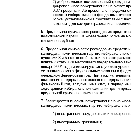
2) добровольных пожертвований граждан и
добровольного пожертвования не может пр
0,07 процента и 3,5 процента от предельно
средств избирательного фонда политическо
блока, установленной в соответствии с н
законом, для каждого гражданина, юридиче
5. Предельная сумма всех расходов из средств 
политической партии, избирательного блока не м
миллионов рублей.
6. Предельная сумма всех расходов из средств 
кандидата, политической партии, избирательного 
пунктами 3 и 5 настоящей статьи, а также размер
пункте 7 статьи 70 настоящего Федерального зако
января 2004 года индексируются с учетом уровн
устанавливаемого федеральным законом о феде
очередной финансовый год. При этом устанавли
положения федерального закона о федеральном 
финансовый год, вступившие в силу в период изб
ходе данной избирательной кампании для индекс
предельной суммы не применяются.
7. Запрещается вносить пожертвования в избир
кандидатов, политических партий, избирательных
1) иностранным государствам и иностранн
2) иностранным гражданам;
3) лицам без гражданства;