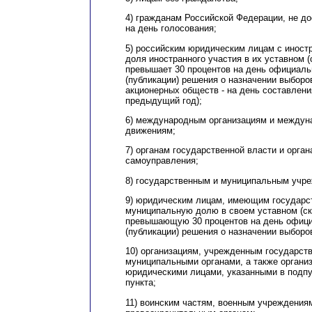
4) гражданам Российской Федерации, не до
на день голосования;
5) российским юридическим лицам с иност
доля иностранного участия в их уставном 
превышает 30 процентов на день официаль
(публикации) решения о назначении выборо
акционерных обществ - на день составлени
предыдущий год);
6) международным организациям и между
движениям;
7) органам государственной власти и орга
самоуправления;
8) государственным и муниципальным учре
9) юридическим лицам, имеющим государст
муниципальную долю в своем уставном (ск
превышающую 30 процентов на день офици
(публикации) решения о назначении выборо
10) организациям, учрежденным государст
муниципальными органами, а также органи
юридическими лицами, указанными в подпу
пункта;
11) воинским частям, военным учреждениям