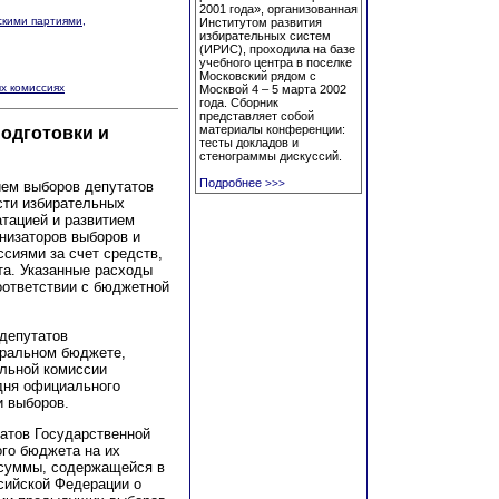
2001 года», организованная
скими партиями,
Институтом развития
избирательных систем
(ИРИС), проходила на базе
учебного центра в поселке
Московский рядом с
х комиссиях
Москвой 4 – 5 марта 2002
года. Сборник
представляет собой
материалы конференции:
подготовки и
тесты докладов и
стенограммы дискуссий.
Подробнее
>>>
ием выборов депутатов
сти избирательных
атацией и развитием
анизаторов выборов и
сиями за счет средств,
та. Указанные расходы
ответствии с бюджетной
 депутатов
еральном бюджете,
ельной комиссии
дня официального
и выборов.
татов Государственной
го бюджета на их
 суммы, содержащейся в
сийской Федерации о