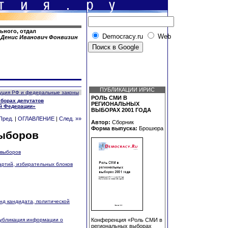
ьного, отдал
Democracy.ru
Web
.
Денис Иванович Фонвизин
ПУБЛИКАЦИИ ИРИС
уция РФ и федеральные законы
РОЛЬ СМИ В
ыборах депутатов
РЕГИОНАЛЬНЫХ
й Федерации»
ВЫБОРАХ 2001 ГОДА
Пред.
|
ОГЛАВЛЕНИЕ
|
След. »»
Автор:
Сборник
Форма выпуска:
Брошюра
выборов
 выборов
артий, избирательных блоков
нд кандидата, политической
публикация информации о
Конференция «Роль СМИ в
региональных выборах