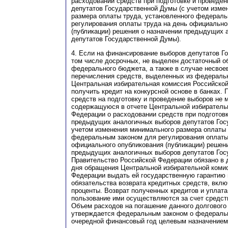
расходовании средств при подготовке и проведе
депутатов Государственной Думы (с учетом изме
размера оплаты труда, установленного федерал
регулирования оплаты труда на день официально
(публикации) решения о назначении предыдущих 
депутатов Государственной Думы).
4. Если на финансирование выборов депутатов Г
том числе досрочных, не выделен достаточный о
федерального бюджета, а также в случае несвое
перечисления средств, выделенных из федераль
Центральная избирательная комиссия Российско
получить кредит на конкурсной основе в банках.
средств на подготовку и проведение выборов не
содержащуюся в отчете Центральной избиратель
Федерации о расходовании средств при подготов
предыдущих аналогичных выборов депутатов Гос
учетом изменения минимального размера оплаты 
федеральным законом для регулирования оплаты
официального опубликования (публикации) решен
предыдущих аналогичных выборов депутатов Гос
Правительство Российской Федерации обязано в 
дня обращения Центральной избирательной коми
Федерации выдать ей государственную гарантию
обязательства возврата кредитных средств, вкл
проценты. Возврат полученных кредитов и уплата
пользование ими осуществляются за счет средс
Объем расходов на погашение данного долгового
утверждается федеральным законом о федераль
очередной финансовый год целевым назначением