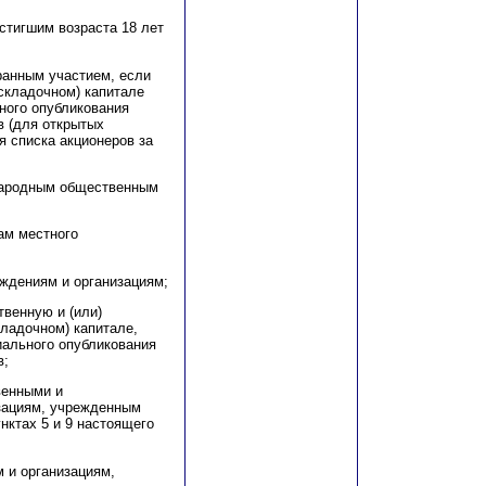
стигшим возраста 18 лет
ранным участием, если
(складочном) капитале
ного опубликования
в (для открытых
я списка акционеров за
народным общественным
нам местного
ждениям и организациям;
венную и (или)
ладочном) капитале,
ального опубликования
в;
венными и
зациям, учрежденным
нктах 5 и 9 настоящего
 и организациям,