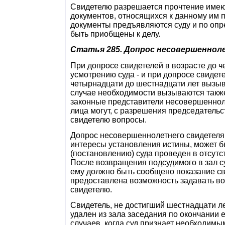
Свидетелю разрешается прочтение имею
документов, относящихся к данному им 
документы предъявляются суду и по опр
быть приобщены к делу.
Статья 285.
Допрос несовершеннол
При допросе свидетелей в возрасте до че
усмотрению суда - и при допросе свидете
четырнадцати до шестнадцати лет вызыва
случае необходимости вызываются такж
законные представители несовершеннол
лица могут, с разрешения председатель
свидетелю вопросы.
Допрос несовершеннолетнего свидетеля, 
интересы установления истины, может 
(постановлению) суда проведен в отсутс
После возвращения подсудимого в зал с
ему должно быть сообщено показание св
предоставлена возможность задавать в
свидетелю.
Свидетель, не достигший шестнадцати ле
удален из зала заседания по окончании 
случаев, когда суд признает необходим