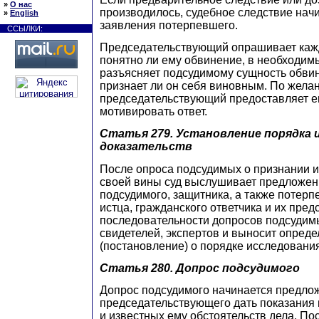
»
О нас
производилось, судебное следствие нач
»
English
заявления потерпевшего.
ССЫЛКИ:
Председательствующий опрашивает кажд
понятно ли ему обвинение, в необходим
разъясняет подсудимому сущность обвин
признает ли он себя виновным. По жела
председательствующий предоставляет е
мотивировать ответ.
Статья 279.
Установление порядка 
доказательств
После опроса подсудимых о признании 
своей вины суд выслушивает предложен
подсудимого, защитника, а также потерп
истца, гражданского ответчика и их пред
последовательности допросов подсудим
свидетелей, экспертов и выносит опред
(постановление) о порядке исследования
Статья 280.
Допрос подсудимого
Допрос подсудимого начинается предло
председательствующего дать показания 
и известных ему обстоятельств дела. Пос