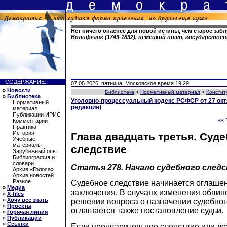
Нет ничего опаснее для новой истины, чем старое заб
Вольфганг (1749-1832), немецкий поэт, государств
СОДЕРЖАНИЕ:
07.08.2026, пятница. Московское время 19:29
»
Новости
Библиотека
>
Нормативный материал
>
Констит
»
Библиотека
Уголовно-процессуальный кодекс РСФСР от 27 окт
Нормативный
редакция)
материал
Публикации ИРИС
«« 
Комментарии
Практика
История
Глава двадцать третья. Суд
Учебные
материалы
следствие
Зарубежный опыт
Библиография и
словари
Статья 278.
Начало судебного след
Архив «Голоса»
Архив новостей
Разное
Судебное следствие начинается оглаше
»
Медиа
заключения. В случаях изменения обвин
»
X-files
»
Хочу все знать
решении вопроса о назначении судебног
»
Проекты
оглашается также постановление судьи.
»
Горячая линия
»
Публикации
»
Ссылки
Если предварительное следствие или до