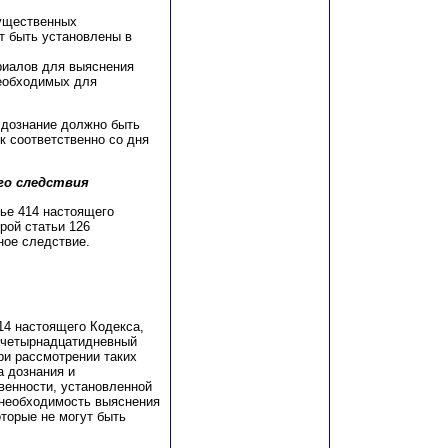
существенных
т быть установлены в
риалов для выяснения
еобходимых для
 дознание должно быть
к соответственно со дня
го следствия
тье 414 настоящего
рой статьи 126
ное следствие.
14 настоящего Кодекса,
в четырнадцатидневный
ри рассмотрении таких
а дознания и
венности, установленной
 необходимость выяснения
торые не могут быть