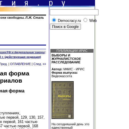
и они свободны.
Л.Ж. Сталь
Democracy.ru
Web
ПУБЛИКАЦИИ ИРИС
уция РФ и федеральные законы
ВЫБОРЫ И
 г. (действующая редакция)
ЖУРНАЛИСТСКОЕ
РАССЛЕДОВАНИЕ
Пред.
|
ОГЛАВЛЕНИЕ
|
След. »»
Автор:
МФИС - ИРИС
ная форма
Форма выпуска:
Видеокассета
ериалов
ьная форма
ступлениях,
ью первой, 129, 130, 157,
ю первой, 161 частью
На сегодняшний день это
67 частью первой, 168
единственный