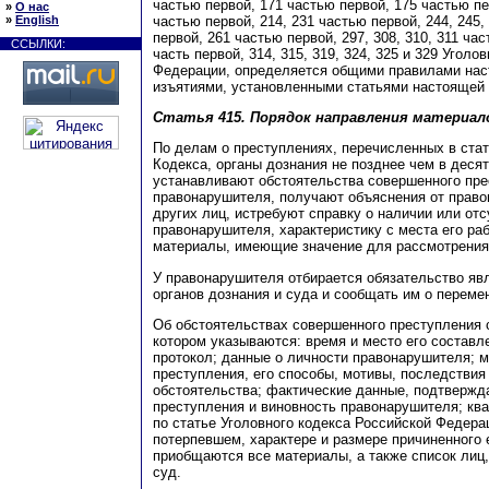
частью первой, 171 частью первой, 175 частью пер
»
О нас
частью первой, 214, 231 частью первой, 244, 245,
»
English
первой, 261 частью первой, 297, 308, 310, 311 час
ССЫЛКИ:
часть первой, 314, 315, 319, 324, 325 и 329 Уголо
Федерации, определяется общими правилами нас
изъятиями, установленными статьями настоящей 
Статья 415.
Порядок направления материало
По делам о преступлениях, перечисленных в ста
Кодекса, органы дознания не позднее чем в деся
устанавливают обстоятельства совершенного пре
правонарушителя, получают объяснения от право
других лиц, истребуют справку о наличии или от
правонарушителя, характеристику с места его ра
материалы, имеющие значение для рассмотрения 
У правонарушителя отбирается обязательство яв
органов дознания и суда и сообщать им о переме
Об обстоятельствах совершенного преступления с
котором указываются: время и место его составл
протокол; данные о личности правонарушителя; 
преступления, его способы, мотивы, последствия
обстоятельства; фактические данные, подтверж
преступления и виновность правонарушителя; кв
по статье Уголовного кодекса Российской Федера
потерпевшем, характере и размере причиненного 
приобщаются все материалы, а также список лиц
суд.