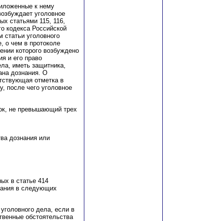
риложенные к нему
возбуждает уголовное
ых статьями 115, 116,
го кодекса Российской
м статьи уголовного
, о чем в протоколе
ении которого возбуждено
я и его право
ла, иметь защитника,
ана дознания. О
тствующая отметка в
у, после чего уголовное
ок, не превышающий трех
тва дознания или
ых в статье 414
нания в следующих
 уголовного дела, если в
твенные обстоятельства