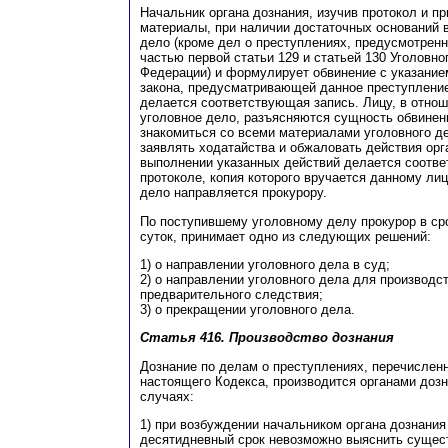
Начальник органа дознания, изучив протокол и п
материалы, при наличии достаточных оснований 
дело (кроме дел о преступлениях, предусмотренн
частью первой статьи 129 и статьей 130 Уголовно
Федерации) и формулирует обвинение с указание
закона, предусматривающей данное преступление
делается соответствующая запись. Лицу, в отнош
уголовное дело, разъясняются сущность обвинени
знакомиться со всеми материалами уголовного де
заявлять ходатайства и обжаловать действия орг
выполнении указанных действий делается соотве
протоколе, копия которого вручается данному лиц
дело направляется прокурору.
По поступившему уголовному делу прокурор в ср
суток, принимает одно из следующих решений:
1) о направлении уголовного дела в суд;
2) о направлении уголовного дела для производс
предварительного следствия;
3) о прекращении уголовного дела.
Статья 416.
Производство дознания
Дознание по делам о преступлениях, перечисленн
настоящего Кодекса, производится органами доз
случаях:
1) при возбуждении начальником органа дознания
десятидневный срок невозможно выяснить сущес