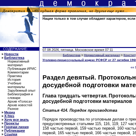
Нации только в том случае обладают характером, есл
СОДЕРЖАНИЕ:
07.08.2026, пятница. Московское время 07:11
»
Новости
Библиотека
>
Нормативный материал
>
Констит
»
Библиотека
Уголовно-процессуальный кодекс РСФСР от 27 октября 1960
Нормативный
материал
«« 
Публикации ИРИС
Комментарии
Раздел девятый. Протоколь
Практика
История
досудебной подготовки мат
Учебные
материалы
Зарубежный опыт
Библиография и
Глава тридцать четвертая. Протокол
словари
досудебной подготовки материалов
Архив «Голоса»
Архив новостей
Разное
Статья 414.
Порядок производства
»
Медиа
»
X-files
Порядок производства по уголовным делам о пре
»
Хочу все знать
предусмотренных статьями 115, 116, 119, 127 част
»
Проекты
»
Горячая линия
158 частью первой, 159 частью первой, 160 часть
»
Публикации
первой, 165 частью первой, 166 частью первой, 1
»
Ссылки