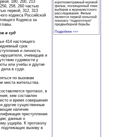
вой, 180, 200, 213
короткометражный игровой
 256, 258, 260 частью
фильм, посвященный теме
выборов и журналистского
тью первой, 312, 313
расследования. Фильм
вного кодекса Российской
является первой попыткой
тоящего Кодекса за
показать “подноготную”
главы.
предвыборной борьбы
Подробнее
>>>
в в суд
тье 414 настоящего
тидневный срок
ступления и личность
нарушителя, очевидцев и
сутствии судимости у
боты или учебы и другие
дела в суде.
ляться по вызовам
не места жительства.
оставляется протокол, в
ения; кем составлен
место и время совершения
 и другие существенные
дающие наличие
алификация преступления
ции; данные о
ему ущерба. К протоколу
, подлежащих вызову в