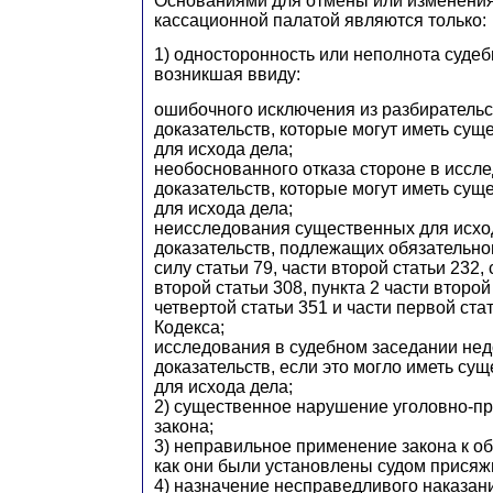
Основаниями для отмены или изменени
кассационной палатой являются только:
1) односторонность или неполнота судеб
возникшая ввиду:
ошибочного исключения из разбиратель
доказательств, которые могут иметь сущ
для исхода дела;
необоснованного отказа стороне в иссл
доказательств, которые могут иметь сущ
для исхода дела;
неисследования существенных для исхо
доказательств, подлежащих обязательн
силу статьи 79, части второй статьи 232, 
второй статьи 308, пункта 2 части второй
четвертой статьи 351 и части первой ста
Кодекса;
исследования в судебном заседании не
доказательств, если это могло иметь су
для исхода дела;
2) существенное нарушение уголовно-п
закона;
3) неправильное применение закона к об
как они были установлены судом присяж
4) назначение несправедливого наказан