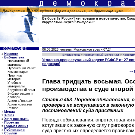
Выборы [в России] не перешли в новое качество. Ско
каруселями.
Сергей Митрохин
СОДЕРЖАНИЕ:
06.08.2026, четверг. Московское время 07:24
»
Новости
Библиотека
>
Нормативный материал
>
Констит
»
Библиотека
Уголовно-процессуальный кодекс РСФСР от 27 окт
Нормативный
редакция)
материал
Публикации ИРИС
«« 
Комментарии
Практика
История
Глава тридцать восьмая. Ос
Учебные
материалы
производства в суде второй
Зарубежный опыт
Библиография и
словари
Статья 463.
Порядок обжалования, 
Архив «Голоса»
проверки не вступивших в законную
Архив новостей
Разное
постановлений суда присяжных
»
Медиа
»
X-files
»
Хочу все знать
Порядок обжалования, опротестования и
»
Проекты
вступивших в законную силу приговоров
»
Горячая линия
»
Публикации
суда присяжных определяется правилам
»
Ссылки