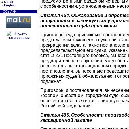
предусмотренными разделом четвертым 
»
О нас
»
English
с особенностями, установленными насто
ССЫЛКИ:
Статья 464.
Обжалование и опротес
вступивших в законную силу пригов
постановлений суда присяжных
Приговоры суда присяжных, постановле
председательствующего в суде присяжны
прекращении дела, а также постановлен
председательствующего судьи, указанные
статьи 221 настоящего Кодекса, вынесе
предварительного слушания, могут быть
опротестованы в кассационном порядке.
постановления, вынесенные председате
присяжных судьей, обжалованию и опро
подлежат.
Приговоры и постановления, вынесенны
краевом, областном, городском суде, об
опротестовываются в кассационную пал
Российской Федерации.
Статья 465.
Особенности производ
кассационной палате