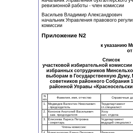
начальник Управления бухгалтерского уче
ревизионной работы - член комиссии
Васильев Владимир Александрович
начальник Управления правового регули
комиссии
Приложение N2
к указанию 
от
Список
участковой избирательной комиссии 
избранных сотрудников Минсельхо
выборам в Государственную Думу, 
советников районного Собрания 19
районной Управы «Красносельски
N
Фамилия, имя, отчество
Справочные д
п/п
1.
Медведев Валентин Николаевич
Тердепартамент
- председатель
гл.специалист
2.
Кононов Анатолий Васильевич
Хозу
- зам. председателя
нач. отдела
3.
Елисеева Лариса Петровна
Чсдепартамент
- секретарь
ведущий специалист
Члены комиссии:
4.
Александрова Елена Петровна
Депнаука