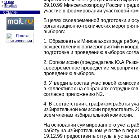
»
О нас
29.10.99 Минсельхозпроду России предл
»
English
участие в формировании участковой ком
ССЫЛКИ:
В целях своевременной подготовки и о
организационно-технических мероприят
выборов:
1. Образовать в Минсельхозпроде рабоч
осуществлению оргмероприятий и коорд
подготовке и проведению выборов согл
2. Оргкомиссии (председатель Ю.А.Рыжк
своевременное проведение мероприятий
проведению выборов.
3. Утвердить состав участковой комиссии 
в коллективах на собраниях сотрудников
согласно приложению N2.
4. В соответствии с графиком работы уч
избирательной комиссии предоставить 20 
всем членам избирательной комиссии.
На основании суммированного учета раб
работу на избирательном участке в перио
19.12.99 предоставить отгулы в установ