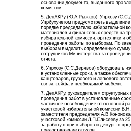
основании документа, выданного правл
комиссии.
5. ДепАКРу (Ю.А.Рыжков), Упрхозу (С.С.
Упрбухучетом предусмотреть выделение
порядке председателю избирательной к
материалов и финансовых средств на т
избирательной комиссии, оргтехники и о
проведения работы по выборам. По зав
выборам выделить определенную сумму
сотрудников Министерства за проведени
отчета.
6. Упрхозу (С.С.Дерявов) оборудовать и
в установленные сроки, а также обеспе
канцтоваров, грузового и легкового авто
связи, сейфа и необходимой мебели.
7. ДепАКРу, руководителям структурных
проведения работ в установленные срок
частичное освобождение от основной р
участковой избирательной комиссии В.Н
заместителя председателя А.В.Кононова
участковой комиссии Л.П.Елисееву за 25
за работу в дни выборов и дежурств пре
предоставление отгулов.