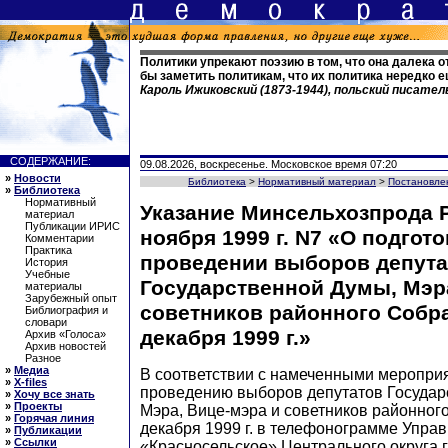
Политики упрекают поэзию в том, что она далека о
бы заметить политикам, что их политика нередко 
Кароль Ижиковский (1873-1944), польский писател
СОДЕРЖАНИЕ:
09.08.2026, воскресенье. Московское время 07:20
»
Новости
Библиотека
>
Нормативный материал
>
Постановле
»
Библиотека
Нормативный
Указание Минсельхозпрода Р
материал
Публикации ИРИС
ноября 1999 г. N7 «О подгото
Комментарии
Практика
проведении выборов депута
История
Учебные
Государственной Думы, Мэра
материалы
Зарубежный опыт
советников районного Собр
Библиография и
словари
декабря 1999 г.»
Архив «Голоса»
Архив новостей
Разное
»
Медиа
В соответствии с намеченными мероприя
»
X-files
проведению выборов депутатов Государ
»
Хочу все знать
»
Проекты
Мэра, Вице-мэра и советников районног
»
Горячая линия
декабря 1999 г. в телефонограмме Упра
»
Публикации
»
Ссылки
«Красносельское» Центрального округа г