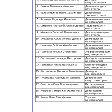
спец.1 категории
5.
Иванов Валентин Иванович
Депмелиоводхоз
нач. отдела
6.
Калеметдинов Наиль Хамзинович
Депфинансы
зам. нач. отдела
7.
Казакова Надежда Ивановна
Депживотноводплем
гл. специалист
8.
Митраков Анатолий Александрович
Тердепартамент
нач. отдела
9.
Монашов Валерий Леонидович
Депрастхимзащита
нач. отдела
10.
Муравьева Ольга Александровна
Деппродрынки
гл. специалист
11.
Новикова Любовь Михайловна
Депживотноводплем
гл. специалист
12
Павленко Михаил Степанович
Упрфермкооперация
вед. специалист
13
Подзолкова Надежда Викторовна
Депстройсоцразвити
гл. специалист
14
Питерская Ирина Васильевна
Главгостехнадзор
вед. специалист
15.
Рогожникова Людмила Михайловна
Депкадры
вед. специалист
16.
Румянцева Надежда Генадиевна
Депэкономика
спец. 1 категории
17.
Самсонов Олег Владимирович
Ветдепартамент
вед.специалист
18.
Улискова Тамара Константиновна
Депвнешсвязи
гл. специалист
19.
Химич Нина Тимофеевна
Упрправо
гл. специалист