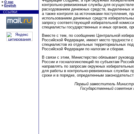
Федерации созданы, а при окружных избирательн
»
О нас
контрольно-ревизионные службы для осуществле
»
English
расходованием денежных средств, выделенных и
ССЫЛКИ:
а также контроля за источниками поступления, п
использованием денежных средств избирательны
запросу соответствующей избирательной комисс
специалисты государственных и иных органов, ор
Вместе с тем, по сообщению Центральной избира
Российской Федерации, имеют место трудности с
специалистов из отдельных территориальных по
Российской Федерации по налогам и сборам.
В связи с этим, Министерство обязывает руково
России и госналогинспекций по субъектам Росси
направлять по запросам окружных избирательных
для работы в контрольно-ревизионных службах пр
сроки и в порядке, определенным законодательст
Первый заместитель Министра
Государственный советник 