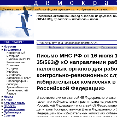
Пессимист, оказавшись перед выбором из двух зол, в
(1854-1900), ирландский писатель и поэт
СОДЕРЖАНИЕ:
07.08.2026, пятница. Московское время 22:25
»
Новости
Библиотека
>
Нормативный материал
>
Постановле
»
Библиотека
Нормативный
Письмо МНС РФ от 16 июля 19
материал
Публикации ИРИС
35/563@ «О направлении ра
Комментарии
Практика
налоговых органов для рабо
История
Учебные
контрольно-ревизионных сл
материалы
Зарубежный опыт
избирательных комиссиях в
Библиография и
словари
Российской Федерации»
Архив «Голоса»
Архив новостей
Разное
»
Медиа
В соответствии со статьей 48 Федерального зако
»
X-files
гарантиях избирательных прав и права на участи
»
Хочу все знать
Российской Федерации» и статьей 69 Федерально
»
Проекты
депутатов Государственной Думы Федерального 
»
Горячая линия
»
Публикации
Федерации» при избирательных комиссиях субъек
»
Ссылки