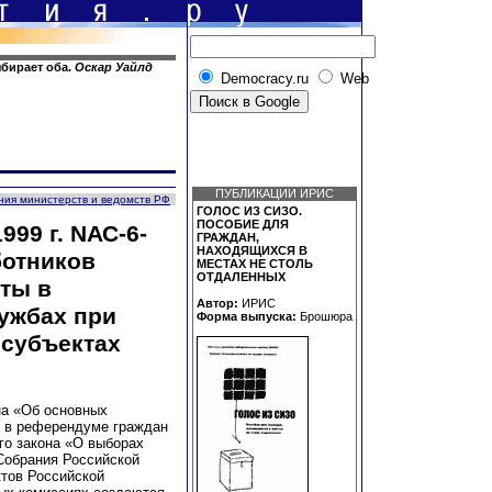
ыбирает оба.
Оскар Уайлд
Democracy.ru
Web
ПУБЛИКАЦИИ ИРИС
ния министерств и ведомств РФ
ГОЛОС ИЗ СИЗО.
ПОСОБИЕ ДЛЯ
99 г. NАС-6-
ГРАЖДАН,
НАХОДЯЩИХСЯ В
ботников
МЕСТАХ НЕ СТОЛЬ
ОТДАЛЕННЫХ
ты в
Автор:
ИРИС
ужбах при
Форма выпуска:
Брошюра
 субъектах
на «Об основных
е в референдуме граждан
го закона «О выборах
Собрания Российской
тов Российской