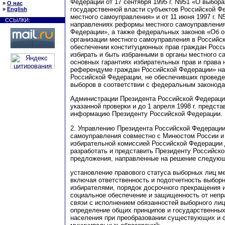
Федерации от 17 сентября 1995 г. N951 «О выбора
»
О нас
государственной власти субъектов Российской Фе
»
English
местного самоуправления» и от 11 июня 1997 г. 
ССЫЛКИ:
направлениях реформы местного самоуправления
Федерации», а также федеральных законов «Об 
организации местного самоуправления в Российс
обеспечении конституционных прав граждан Росс
избирать и быть избранными в органы местного 
основных гарантиях избирательных прав и права 
референдуме граждан Российской Федерации» на
Российской Федерации, не обеспечивших провед
выборов в соответствии с федеральным законода
Администрации Президента Российской Федерац
указанной проверки и до 1 апреля 1998 г. предс
информацию Президенту Российской Федерации.
2. Управлению Президента Российской Федерации
самоуправления совместно с Минюстом России и
избирательной комиссией Российской Федерации д
разработать и представить Президенту Российск
предложения, направленные на решение следующ
установление правового статуса выборных лиц м
включая ответственность и подотчетность выбор
избирателями, порядок досрочного прекращения и
социальное обеспечение и защищенность от непр
связи с исполнением обязанностей выборного лиц
определение общих принципов и государственных
населения при преобразовании существующих и 