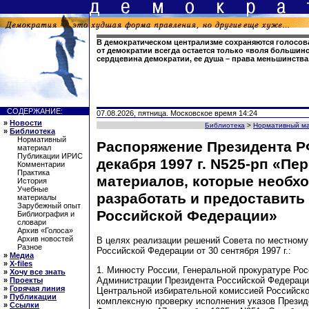
В демократическом централизме сохраняются голосов
от демократии всегда остается только «воля большинс
сердцевина демократии, ее душа – права меньшинства
СОДЕРЖАНИЕ:
07.08.2026, пятница. Московское время 14:24
»
Новости
Библиотека
>
Нормативный м
»
Библиотека
Нормативный
Распоряжение Президента РФ
материал
Публикации ИРИС
декабря 1997 г. N525-рп «Пе
Комментарии
Практика
материалов, которые необх
История
Учебные
разработать и предоставить
материалы
Зарубежный опыт
Российской Федерации»
Библиография и
словари
Архив «Голоса»
Архив новостей
В целях реализации решений Совета по местном
Разное
Российской Федерации от 30 сентября 1997 г.:
»
Медиа
»
X-files
1. Минюсту России, Генеральной прокуратуре Ро
»
Хочу все знать
Администрации Президента Российской Федераци
»
Проекты
»
Горячая линия
Центральной избирательной комиссией Российск
»
Публикации
комплексную проверку исполнения указов Презид
»
Ссылки