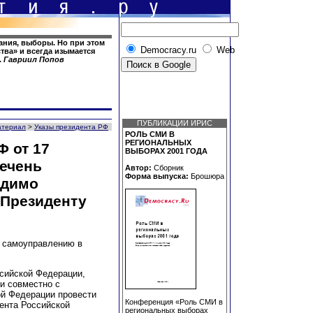
ания, выборы. Но при этом
Democracy.ru
Web
тва» и всегда изымается
.
Гавриил Попов
ПУБЛИКАЦИИ ИРИС
атериал
>
Указы президента РФ
РОЛЬ СМИ В
РЕГИОНАЛЬНЫХ
 от 17
ВЫБОРАХ 2001 ГОДА
речень
Автор:
Сборник
Форма выпуска:
Брошюра
одимо
 Президенту
у самоуправлению в
ссийской Федерации,
и совместно с
ой Федерации провести
Конференция «Роль СМИ в
ента Российской
региональных выборах