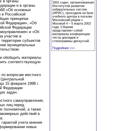
х в органы
2001 года», организованная
дерации и в органы
Институтом развития
N568 «Об основных
избирательных систем
(ИРИС), проходила на базе
 в Российской
учебного центра в поселке
общих принципах
Московский рядом с
кой Федерации», «Об
Москвой 4 – 5 марта 2002
ийской Федерации
года. Сборник
представляет собой
самоуправления» и «Об
материалы конференции:
на участие в
тесты докладов и
 территории субъектов
стенограммы дискуссий.
ение муниципальных
Подробнее
>>>
тельством.
ии обобщить материалы
тавить соответствующую
 по вопросам местного
 Центральной
о 15 февраля 1998 г.
ой Федерации
их задач:
естного самоуправления,
ных лиц перед
х полномочий, а также
авомерных действий в
а;
 гарантий учета мнения
формировании новых