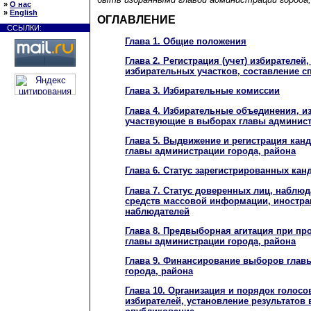
»
О нас
»
English
ОГЛАВЛЕНИЕ
ССЫЛКИ:
Глава 1. Общие положения
Глава 2. Регистрация (учет) избирателей
избирательных участков, составление с
Глава 3. Избирательные комиссии
Глава 4. Избирательные объединения, и
участвующие в выборах главы админист
Глава 5. Выдвижение и регистрация кан
главы администрации города, района
Глава 6. Статус зарегистрированных кан
Глава 7. Статус доверенных лиц, наблюд
средств массовой информации, иностр
наблюдателей
Глава 8. Предвыборная агитация при п
главы администрации города, района
Глава 9. Финансирование выборов глав
города, района
Глава 10. Организация и порядок голосо
избирателей, установление результатов