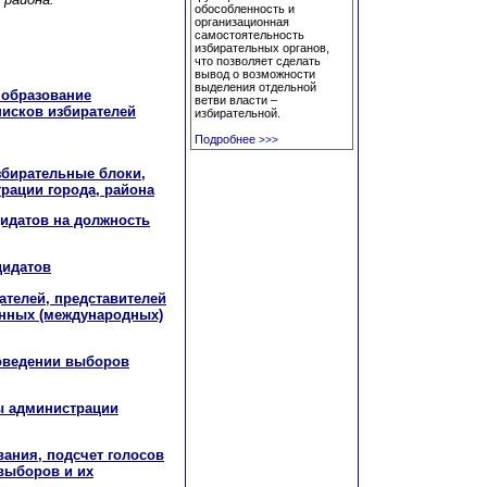
обособленность и
организационная
самостоятельность
избирательных органов,
что позволяет сделать
вывод о возможности
выделения отдельной
, образование
ветви власти –
писков избирателей
избирательной.
Подробнее
>>>
збирательные блоки,
рации города, района
дидатов на должность
дидатов
ателей, представителей
анных (международных)
роведении выборов
ы администрации
вания, подсчет голосов
 выборов и их