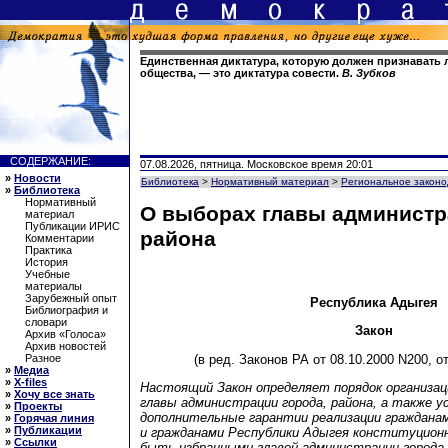
Единственная диктатура, которую должен признавать 
общества, — это диктатура совести.
В. Зубков
СОДЕРЖАНИЕ:
07.08.2026, пятница. Московское время 20:01
»
Новости
Библиотека
>
Нормативный материал
>
Региональное законо
»
Библиотека
Нормативный
О выборах главы администр
материал
Публикации ИРИС
района
Комментарии
Практика
История
Учебные
материалы
Зарубежный опыт
Республика Адыгея
Библиография и
словари
Закон
Архив «Голоса»
Архив новостей
(в ред. Законов РА от 08.10.2000 N200, о
Разное
»
Медиа
»
X-files
Настоящий Закон определяет порядок организац
»
Хочу все знать
главы администрации города, района, а также 
»
Проекты
дополнительные гарантии реализации граждана
»
Горячая линия
»
Публикации
и гражданами Республики Адыгея конституционн
»
Ссылки
быть избранными главой администрации города,