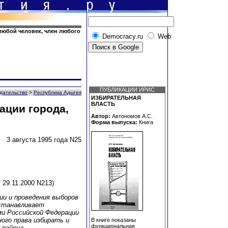
любой человек, член любого
Democracy.ru
Web
ПУБЛИКАЦИИ ИРИС
дательство
>
Республика Адыгея
ИЗБИРАТЕЛЬНАЯ
ВЛАСТЬ
ации города,
Автор:
Автономов А.С.
Форма выпуска:
Книга
3 августа 1995 года N25
т 29.11.2000 N213)
ии и проведения выборов
устанавливает
ми Российской Федерации
ого права избирать и
В книге показаны
функциональная
 района.