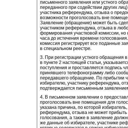
письменного заявления или устного обр
переданного при содействии других лиц)
участника референдума, отзыва о предо
возможности проголосовать вне помеще
Заявление (обращение) может быть сдел
участником референдума, отзыва в люб
формирования участковой комиссии, но н
часа до истечения времени голосования.
комиссия регистрирует все поданные за
в специальном реестре.
3. При регистрации устного обращения в
в пункте 2 настоящей статьи, указываетс
поступления и проставляется подпись чл
принявшего телефонограмму либо сооб
передавшего обращение. По прибытии ч
избирателю, участнику референдума, о
подтверждается письменным заявление
4. В письменном заявлении о предостав
проголосовать вне помещения для голо
указана причина, по которой избиратель,
референдума, отзыва не может прибыть
голосования, а также в заявление долж
же данные об избирателе, участнике ре
которые содержатся в списке избирателе