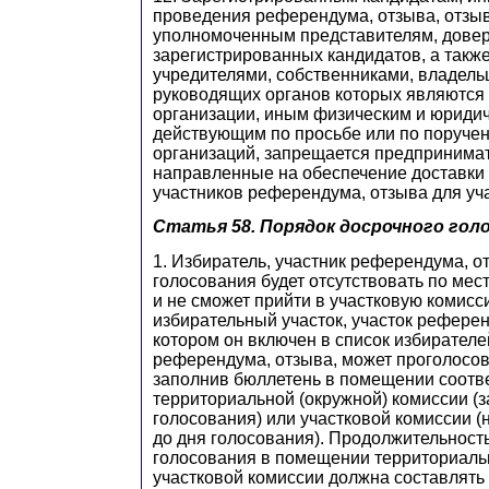
проведения референдума, отзыва, отзы
уполномоченным представителям, дове
зарегистрированных кандидатов, а такж
учредителями, собственниками, владель
руководящих органов которых являются 
организации, иным физическим и юриди
действующим по просьбе или по поручен
организаций, запрещается предпринима
направленные на обеспечение доставки 
участников референдума, отзыва для уча
Статья 58. Порядок досрочного гол
1. Избиратель, участник референдума, о
голосования будет отсутствовать по мес
и не сможет прийти в участковую комисси
избирательный участок, участок референ
котором он включен в список избирателе
референдума, отзыва, может проголосов
заполнив бюллетень в помещении соот
территориальной (окружной) комиссии (за
голосования) или участковой комиссии (н
до дня голосования). Продолжительност
голосования в помещении территориальн
участковой комиссии должна составлять 