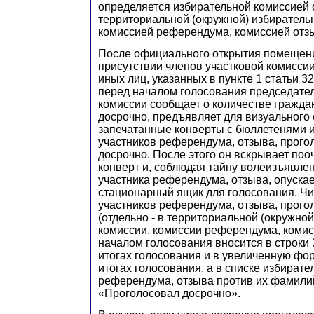
определяется избирательной комиссией 
территориальной (окружной) избиратель
комиссией референдума, комиссией отз
После официального открытия помещени
присутствии членов участковой комиссии
иных лиц, указанных в пункте 1 статьи 3
перед началом голосования председател
комиссии сообщает о количестве гражда
досрочно, предъявляет для визуального
запечатанные конверты с бюллетенями и
участников референдума, отзыва, прог
досрочно. После этого он вскрывает по
конверт и, соблюдая тайну волеизъявлен
участника референдума, отзыва, опуска
стационарный ящик для голосования. Чи
участников референдума, отзыва, прог
(отдельно - в территориальной (окружно
комиссии, комиссии референдума, комис
началом голосования вносится в строки 
итогах голосования и в увеличенную фо
итогах голосования, а в списке избирате
референдума, отзыва против их фамилий
«Проголосовал досрочно».