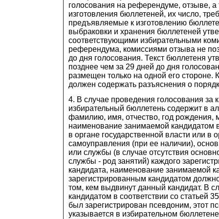
голосования на референдуме, отзыве, а
изготовления бюллетеней, их число, тре
предъявляемые к изготовлению бюллетен
выбраковки и хранения бюллетеней утв
соответствующими избирательными ком
референдума, комиссиями отзыва не поз
до дня голосования. Текст бюллетеня ут
позднее чем за 29 дней до дня голосова
размещен только на одной его стороне.
должен содержать разъяснения о порядк
4. В случае проведения голосования за 
избирательный бюллетень содержит в а
фамилию, имя, отчество, год рождения, 
наименование занимаемой кандидатом 
в органе государственной власти или в 
самоуправления (при ее наличии), осно
или службы (в случае отсутствия основн
службы - род занятий) каждого зарегист
кандидата, наименование занимаемой 
зарегистрированным кандидатом должн
том, кем выдвинут данный кандидат. В сл
кандидатом в соответствии со статьей 3
был зарегистрирован псевдоним, этот п
указывается в избирательном бюллетен