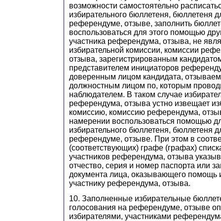
возможности самостоятельно расписатьс
избирательного бюллетеня, бюллетеня д
референдуме, отзыве, заполнить бюллет
воспользоваться для этого помощью друг
участника референдума, отзыва, не яв
избирательной комиссии, комиссии рефе
отзыва, зарегистрированным кандидато
представителем инициаторов референду
доверенным лицом кандидата, отзываемо
должностным лицом по, которым проводи
наблюдателем. В таком случае избирател
референдума, отзыва устно извещает и
комиссию, комиссию референдума, отзы
намерении воспользоваться помощью д
избирательного бюллетеня, бюллетеня д
референдуме, отзыве. При этом в соотв
(соответствующих) графе (графах) списк
участников референдума, отзыва указы
отчество, серия и номер паспорта или з
документа лица, оказывающего помощь 
участнику референдума, отзыва.
10. Заполненные избирательные бюллет
голосования на референдуме, отзыве о
избирателями, участниками референдума