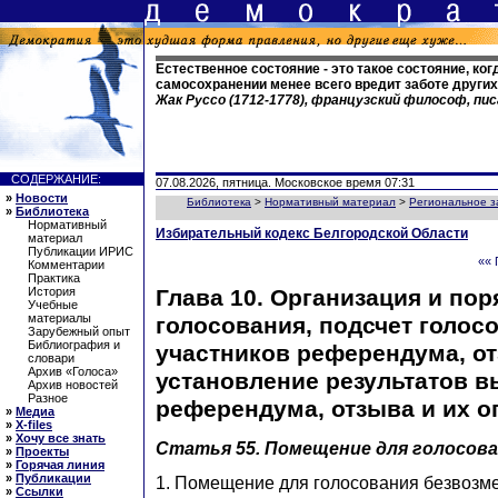
Естественное состояние - это такое состояние, ког
самосохранении менее всего вредит заботе други
Жак Руссо (1712-1778), французский философ, п
СОДЕРЖАНИЕ:
07.08.2026, пятница. Московское время 07:31
»
Новости
Библиотека
>
Нормативный материал
>
Региональное з
»
Библиотека
Нормативный
Избирательный кодекс Белгородской Области
материал
Публикации ИРИС
«« 
Комментарии
Практика
Глава 10. Организация и пор
История
Учебные
материалы
голосования, подсчет голосо
Зарубежный опыт
Библиография и
участников референдума, от
словари
Архив «Голоса»
установление результатов в
Архив новостей
Разное
референдума, отзыва и их 
»
Медиа
»
X-files
»
Хочу все знать
Статья 55. Помещение для голосов
»
Проекты
»
Горячая линия
»
Публикации
1. Помещение для голосования безвозм
»
Ссылки