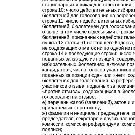
стационарных ящиках для голосования;
строка 10: число действительных избира
бюллетеней для голосования на референ
строка 11: число недействительных изб
бюллетеней, бюллетеней для голосован
отзыве, в том числе отдельными строками
бюллетеней, признанных недействитель
пункта 12 статьи 61 настоящего Кодекса,
не содержащих отметок ни по одной из п
строка 14 и последующие строки: число 
поданных за каждую из позиций, содерж
избирательных бюллетенях, включая по
кандидатов», число голосов участников
поданных за позиции «да» или «нет», с
бюллетенях для голосования на референ
участников отзыва, поданных за позиции
«против отзыва», содержащихся в бюлл
голосования на отзыве;
е) перечень жалоб (заявлений), актов и 
прилагаемых к протоколу;
ж) фамилии и инициалы председателя, з
председателя, секретаря и других члено
комиссии, комиссии референдума, комис
подписи;
з) дата и время подписания протокола;