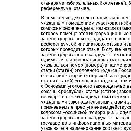
сканерами избирательных бюллетеней, 
референдума, отзыва.
В помещении для голосования либо неп
указанным помещением участковая изби
комиссия референдума, комиссия отзыва
котором помещаются информационные м
зарегистрированных кандидатах, о вопр
референдум, об инициаторах отзыва и л
которых проводится отзыв. В случае нал
зарегистрированного кандидата неснят
судимости, в информационных материа
указываться номер (номера) и наименов
статьи (статей) Уголовного кодекса Росс
основании которой (которых) был осужде
статьи (статей) Уголовного кодекса, прин
с Основами уголовного законодательст
союзных республик, статьи (статей) зако
государства, если кандидат был осужден 
указанными законодательными актами за
признаваемые преступлением действу
кодексом Российской Федерации. В случ
зарегистрированного кандидата граждан
государства в информационных матери
указываться наименование соответству