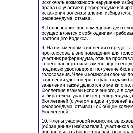
исключать возможность нарушения изби
права на участие в референдуме избират
искажения волеизъявления избирателя, 
референдума, отзыва.
8. Голосование вне помещения для голо
осуществляется с соблюдением требован
настоящего Кодекса.
9. На письменном заявлении о предост
проголосовать вне помещения для голос
участник референдума, отзыва проставл
своего паспорта или заменяющего его д
подписью удостоверяет получение бюлл
голосования. Члены комиссии своими п
заявлении удостоверяют факт выдачи бю
заявлении также делаются отметки о по
бюллетеня взамен испорченного, а в сл
избирателем, участником референдума, 
бюллетеней (с учетом видов и уровней в
референдума, отзыва) - об общем колич
бюллетеней.
10. Члены участковой комиссии, выехав
(обращениям) избирателей, участников 
вправе выдать бюллетени для голосован