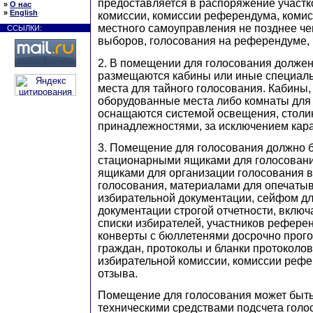
предоставляется в распоряжение участк
»
О нас
»
English
комиссии, комиссии референдума, комис
местного самоуправления не позднее чем
ССЫЛКИ:
выборов, голосования на референдуме, 
2. В помещении для голосования должен 
размещаются кабины или иные специал
места для тайного голосования. Кабины,
оборудованные места либо комнаты для 
оснащаются системой освещения, столи
принадлежностями, за исключением кар
3. Помещение для голосования должно 
стационарными ящиками для голосован
ящиками для организации голосования 
голосования, материалами для опечаты
избирательной документации, сейфом д
документации строгой отчетности, включ
списки избирателей, участников референ
конверты с бюллетенями досрочно прог
граждан, протоколы и бланки протоколов
избирательной комиссии, комиссии рефе
отзыва.
Помещение для голосования может быт
техническими средствами подсчета голос