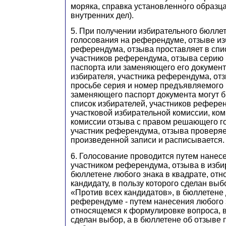
моряка, справка установленного образц
внутренних дел).
5. При получении избирательного бюлле
голосования на референдуме, отзыве из
референдума, отзыва проставляет в спи
участников референдума, отзыва серию 
паспорта или заменяющего его документ
избирателя, участника референдума, отз
просьбе серия и номер предъявляемого 
заменяющего паспорт документа могут б
список избирателей, участников рефере
участковой избирательной комиссии, ко
комиссии отзыва с правом решающего го
участник референдума, отзыва проверяе
произведенной записи и расписывается.
6. Голосование проводится путем нанес
участником референдума, отзыва в изб
бюллетене любого знака в квадрате, отн
кандидату, в пользу которого сделан выб
«Против всех кандидатов», в бюллетене
референдуме - путем нанесения любого з
относящемся к формулировке вопроса, в
сделан выбор, а в бюллетене об отзыве