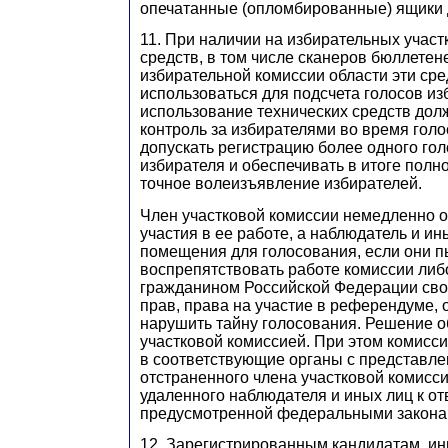
опечатанные (опломбированные) ящики 
11. При наличии на избирательных участ
средств, в том числе сканеров бюллетен
избирательной комиссии области эти сре
использоваться для подсчета голосов из
использование технических средств дол
контроль за избирателями во время голо
допускать регистрацию более одного гол
избирателя и обеспечивать в итоге полн
точное волеизъявление избирателей.
Член участковой комиссии немедленно о
участия в ее работе, а наблюдатель и и
помещения для голосования, если они 
воспрепятствовать работе комиссии ли
гражданином Российской Федерации сво
прав, права на участие в референдуме, 
нарушить тайну голосования. Решение о
участковой комиссией. При этом комисс
в соответствующие органы с представл
отстраненного члена участковой комисси
удаленного наблюдателя и иных лиц к от
предусмотренной федеральными закона
12. Зарегистрированным кандидатам, и