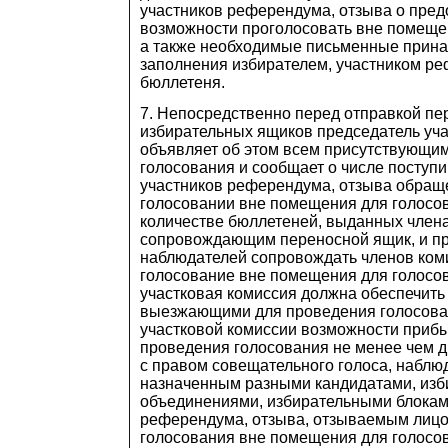
участников референдума, отзыва о пре
возможности проголосовать вне помеще
а также необходимые письменные прина
заполнения избирателем, участником р
бюллетеня.
7. Непосредственно перед отправкой п
избирательных ящиков председатель уча
объявляет об этом всем присутствующи
голосования и сообщает о числе поступи
участников референдума, отзыва обращ
голосовании вне помещения для голосов
количестве бюллетеней, выданных член
сопровождающим переносной ящик, и п
наблюдателей сопровождать членов ком
голосование вне помещения для голосов
участковая комиссия должна обеспечить
выезжающими для проведения голосова
участковой комиссии возможности прибы
проведения голосования не менее чем 
с правом совещательного голоса, наблю
назначенным разными кандидатами, из
объединениями, избирательными блокам
референдума, отзыва, отзываемым лицо
голосования вне помещения для голосо