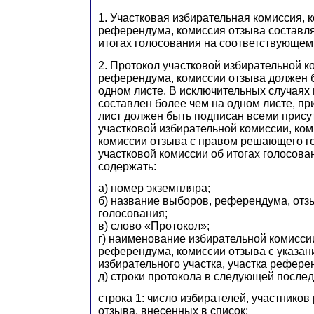
1. Участковая избирательная комиссия, 
референдума, комиссия отзыва составля
итогах голосования на соответствующем 
2. Протокол участковой избирательной к
референдума, комиссии отзыва должен 
одном листе. В исключительных случаях
составлен более чем на одном листе, пр
лист должен быть подписан всеми прис
участковой избирательной комиссии, ко
комиссии отзыва с правом решающего г
участковой комиссии об итогах голосов
содержать:
а) номер экземпляра;
б) название выборов, референдума, отзы
голосования;
в) слово «Протокол»;
г) наименование избирательной комисси
референдума, комиссии отзыва с указа
избирательного участка, участка рефере
д) строки протокола в следующей послед
строка 1: число избирателей, участнико
отзыва, внесенных в список;