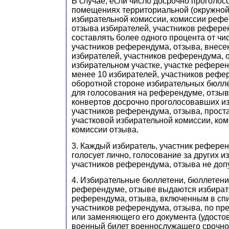
В случае, если число досрочно проголо
помещениях территориальной (окружной)
избирательной комиссии, комиссии рефе
отзыва избирателей, участников рефере
составлять более одного процента от чи
участников референдума, отзыва, внесе
избирателей, участников референдума, 
избирательном участке, участке референ
менее 10 избирателей, участников рефер
оборотной стороне избирательных бюлл
для голосования на референдуме, отзыв
конвертов досрочно проголосовавших из
участников референдума, отзыва, прост
участковой избирательной комиссии, ко
комиссии отзыва.
3. Каждый избиратель, участник рефере
голосует лично, голосование за других и
участников референдума, отзыва не доп
4. Избирательные бюллетени, бюллетени
референдуме, отзыве выдаются избират
референдума, отзыва, включенным в спи
участников референдума, отзыва, по пр
или заменяющего его документа (удосто
военный билет военнослужащего срочно