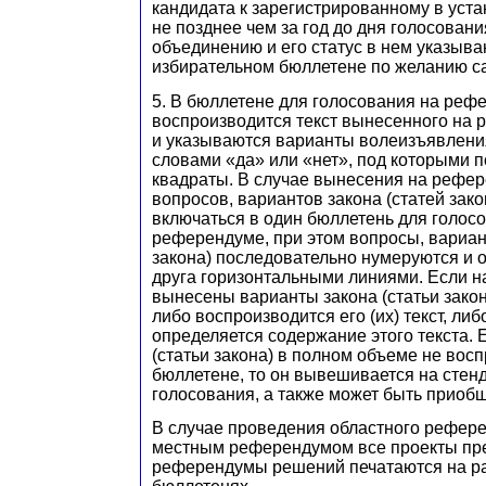
кандидата к зарегистрированному в уст
не позднее чем за год до дня голосова
объединению и его статус в нем указыва
избирательном бюллетене по желанию са
5. В бюллетене для голосования на реф
воспроизводится текст вынесенного на
и указываются варианты волеизъявлени
словами «да» или «нет», под которыми
квадраты. В случае вынесения на рефер
вопросов, вариантов закона (статей зако
включаться в один бюллетень для голос
референдуме, при этом вопросы, вариан
закона) последовательно нумеруются и о
друга горизонтальными линиями. Если 
вынесены варианты закона (статьи закон
либо воспроизводится его (их) текст, ли
определяется содержание этого текста. 
(статьи закона) в полном объеме не вос
бюллетене, то он вывешивается на стен
голосования, а также может быть приоб
В случае проведения областного рефере
местным референдумом все проекты пр
референдумы решений печатаются на ра