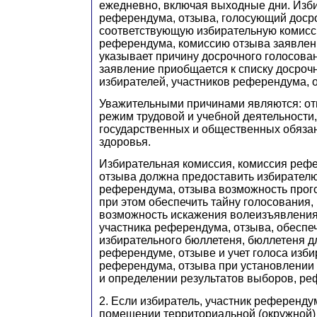
ежедневно, включая выходные дни. Изби
референдума, отзыва, голосующий досро
соответствующую избирательную комисс
референдума, комиссию отзыва заявлени
указывает причину досрочного голосова
заявление приобщается к списку досро
избирателей, участников референдума, 
Уважительными причинами являются: отп
режим трудовой и учебной деятельности
государственных и общественных обязан
здоровья.
Избирательная комиссия, комиссия реф
отзыва должна предоставить избирателю
референдума, отзыва возможность прог
при этом обеспечить тайну голосования,
возможность искажения волеизъявления
участника референдума, отзыва, обеспе
избирательного бюллетеня, бюллетеня д
референдуме, отзыве и учет голоса изби
референдума, отзыва при установлении 
и определении результатов выборов, ре
2. Если избиратель, участник референдум
помещении территориальной (окружной) 