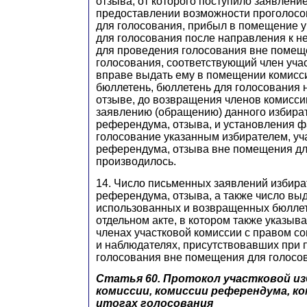
отзыва, от которого поступило заявлени
предоставлении возможности проголосо
для голосования, прибыл в помещение у
для голосования после направления к н
для проведения голосования вне помещ
голосования, соответствующий член уча
вправе выдать ему в помещении комисс
бюллетень, бюллетень для голосования 
отзыве, до возвращения членов комисси
заявлению (обращению) данного избират
референдума, отзыва, и установления фа
голосование указанным избирателем, уч
референдума, отзыва вне помещения дл
производилось.
14. Число письменных заявлений избира
референдума, отзыва, а также число вы
использованных и возвращенных бюллет
отдельном акте, в котором также указыв
членах участковой комиссии с правом с
и наблюдателях, присутствовавших при
голосования вне помещения для голосо
Статья 60. Протокол участковой и
комиссии, комиссии референдума, к
итогах голосования