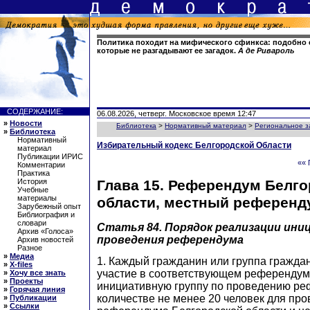
Политика походит на мифического сфинкса: подобно е
которые не разгадывают ее загадок.
А де Ривароль
СОДЕРЖАНИЕ:
06.08.2026, четверг. Московское время 12:47
»
Новости
Библиотека
>
Нормативный материал
>
Региональное з
»
Библиотека
Нормативный
Избирательный кодекс Белгородской Области
материал
Публикации ИРИС
«« 
Комментарии
Практика
Глава 15. Референдум Белг
История
Учебные
материалы
области, местный референд
Зарубежный опыт
Библиография и
словари
Статья 84. Порядок реализации ин
Архив «Голоса»
проведения референдума
Архив новостей
Разное
»
Медиа
1. Каждый гражданин или группа гражда
»
X-files
участие в соответствующем референдуме
»
Хочу все знать
»
Проекты
инициативную группу по проведению ре
»
Горячая линия
количестве не менее 20 человек для пр
»
Публикации
»
Ссылки