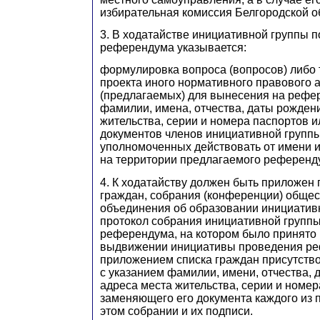
избирательная комиссия Белгородской о
3. В ходатайстве инициативной группы 
референдума указывается:
формулировка вопроса (вопросов) либо т
проекта иного нормативного правового а
(предлагаемых) для вынесения на рефе
фамилии, имена, отчества, даты рождени
жительства, серии и номера паспортов 
документов членов инициативной группы,
уполномоченных действовать от имени 
на территории предлагаемого референд
4. К ходатайству должен быть приложен
граждан, собрания (конференции) обще
объединения об образовании инициативн
протокол собрания инициативной групп
референдума, на котором было принято
выдвижении инициативы проведения ре
приложением списка граждан присутств
с указанием фамилии, имени, отчества, 
адреса места жительства, серии и номер
заменяющего его документа каждого из 
этом собрании и их подписи.