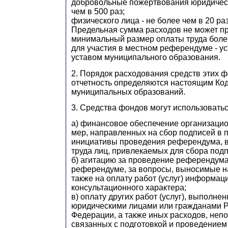
добровольные пожертвования юридическ
чем в 500 раз;
физического лица - не более чем в 20 раз
Предельная сумма расходов не может 
минимальный размер оплаты труда более 
для участия в местном референдуме - у
уставом муниципального образования.
2. Порядок расходования средств этих ф
отчетность определяются настоящим Код
муниципальных образований.
3. Средства фондов могут использоватьс
а) финансовое обеспечение организацио
мер, направленных на сбор подписей в 
инициативы проведения референдума, в 
труда лиц, привлекаемых для сбора подп
б) агитацию за проведение референдума,
референдуме, за вопросы, выносимые н
также на оплату работ (услуг) информац
консультационного характера;
в) оплату других работ (услуг), выполне
юридическими лицами или гражданами Р
Федерации, а также иных расходов, неп
связанных с подготовкой и проведение