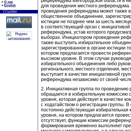
референдума Белгородской области и не
»
О нас
для проведения местного референдума
»
English
проведения референдума может также в
ССЫЛКИ:
общественное объединение, зарегистри
юстиции не позднее чем за шесть месяц
в соответствующий орган с инициативой
референдума, устав которого предусмат
выборах. Инициатором проведения реф
также выступить избирательное объедин
зарегистрированное в органе юстиции то
котором предлагается провести референ
высоком уровне. В этом случае руковод
избирательного объединения либо руков
регионального, местного отделения, мес
выступает в качестве инициативной гру
референдума независимо от своей числ
2. Инициативная группа по проведению
обращается в избирательную комиссию 
уровня, которая действует в качестве к
с ходатайством о регистрации группы. В 
постоянно действующая избирательная 
уровня, на котором предлагается прове
отсутствует, функции комиссии референ
формирования временно выполняет пре
местного самоуправления, а в случае его