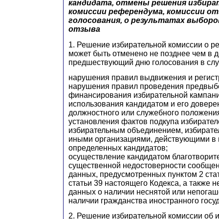
кандидата, отмены решения избира
комиссии референдума, комиссии от
голосования, о результатах выборо
отзыва
1. Решение избирательной комиссии о р
может быть отменено не позднее чем в д
предшествующий дню голосования в слу
нарушения правил выдвижения и регист
нарушения правил проведения предвыбо
финансирования избирательной кампани
использования кандидатом и его довер
должностного или служебного положения
установления фактов подкупа избирател
избирательным объединением, избирате
иными организациями, действующими в 
определенных кандидатов;
осуществление кандидатом благотворите
существенной недостоверности сообще
данных, предусмотренных пунктом 2 стат
статьи 39 настоящего Кодекса, а также 
данных о наличии неснятой или непогаш
наличии гражданства иностранного госу
2. Решение избирательной комиссии об и