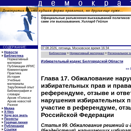
Официальные разъяснения высказываний политиков ча
сами эти высказывания.
Уиллард Гейлин
СОДЕРЖАНИЕ:
07.08.2026, пятница. Московское время 16:34
»
Новости
Библиотека
>
Нормативный материал
>
Региональное з
»
Библиотека
Нормативный
Избирательный кодекс Белгородской Области
материал
Публикации ИРИС
«« 
Комментарии
Практика
Глава 17. Обжалование нар
История
Учебные
материалы
избирательных прав и права
Зарубежный опыт
Библиография и
референдуме, отзыве и отве
словари
Архив «Голоса»
нарушения избирательных п
Архив новостей
Разное
участие в референдуме, отз
»
Медиа
»
X-files
Российской Федерации
»
Хочу все знать
»
Проекты
»
Горячая линия
Статья 99. Обжалование решений и
»
Публикации
»
Ссылки
(бездействия), нарушающих избират