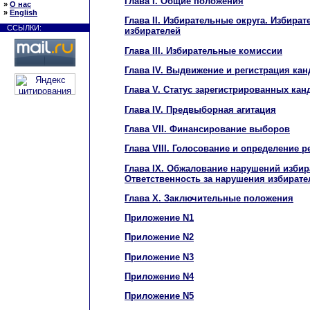
Глава I. Общие положения
»
О нас
»
English
Глава II. Избирательные округа. Избира
ССЫЛКИ:
избирателей
Глава III. Избирательные комиссии
Глава IV. Выдвижение и регистрация ка
Глава V. Статус зарегистрированных кан
Глава IV. Предвыборная агитация
Глава VII. Финансирование выборов
Глава VIII. Голосование и определение 
Глава IX. Обжалование нарушений избир
Ответственность за нарушения избират
Глава X. Заключительные положения
Приложение N1
Приложение N2
Приложение N3
Приложение N4
Приложение N5