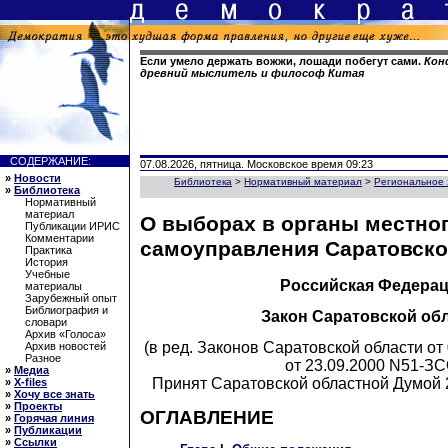
Если умело держать вожжи, лошади побегут сами.
Конф
древний мыслитель и философ Китая
СОДЕРЖАНИЕ:
07.08.2026, пятница. Московское время 09:23
»
Новости
Библиотека
>
Нормативный материал
>
Региональное 
»
Библиотека
Нормативный
материал
О выборах в органы местно
Публикации ИРИС
Комментарии
самоуправления Саратовско
Практика
История
Учебные
Российская Федера
материалы
Зарубежный опыт
Библиография и
Закон Саратовской об
словари
Архив «Голоса»
(в ред. Законов Саратовской области от
Архив новостей
Разное
от 23.09.2000 N51-ЗС
»
Медиа
Принят Саратовской областной Думой 
»
X-files
»
Хочу все знать
»
Проекты
ОГЛАВЛЕНИЕ
»
Горячая линия
»
Публикации
»
Ссылки