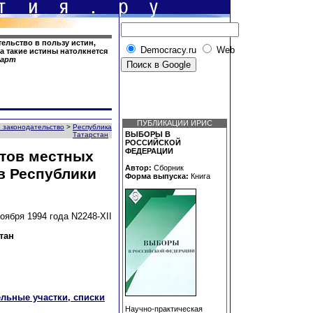
ельство в пользу истин,
Democracy.ru
Web
а такие истины натолкнется
карт
ПУБЛИКАЦИИ ИРИС
 законодательство
>
Республика
ВЫБОРЫ В
Татарстан
РОССИЙСКОЙ
ФЕДЕРАЦИИ
тов местных
Автор:
Сборник
в Республики
Форма выпуска:
Книга
ноября 1994 года N2248-XII
тан
ельные участки, списки
Научно-практическая