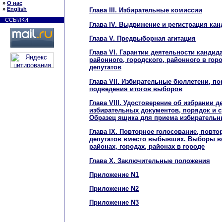
»
О нас
»
English
Глава III. Избирательные комиссии
ССЫЛКИ:
Глава IV. Выдвижение и регистрация кан
Глава V. Предвыборная агитация
Глава VI. Гарантии деятельности кандид
районного, городского, районного в го
депутатов
Глава VII. Избирательные бюллетени, п
подведения итогов выборов
Глава VIII. Удостоверение об избрании 
избирательных документов, порядок и с
Образец ящика для приема избиратель
Глава IX. Повторное голосование, пов
депутатов вместо выбывших. Выборы в
районах, городах, районах в городе
Глава X. Заключительные положения
Приложение N1
Приложение N2
Приложение N3