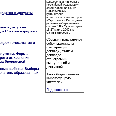
конференция «Выборы в
Российской Федерации»,
организованная Санкт-
Петербургским
дидатов в депутаты
гуманитарно-
политологическим центром
«Стратегия» и Институтом
развития избирательных
систем (ИРИС), проходила
атов в депутаты
16-17 марта 2002 г. в
роде Советов народных
Санкт-Петербурге.
Сборник представляет
орядок голосования и
собой материалы
конференции:
доклады, тезисы
депутатом. Формы
докладов,
роки их хранения.
стенограммы
ных бюллетеней
выступлений и
дискуссий.
торные выборы. Выборы
о вновь образованных
Книга будет полезна
широкому кругу
читателей.
Подробнее
>>>