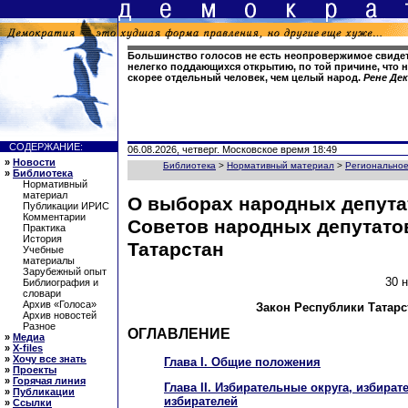
Большинство голосов не есть неопровержимое свидет
нелегко поддающихся открытию, по той причине, что н
скорее отдельный человек, чем целый народ.
Рене Де
СОДЕРЖАНИЕ:
06.08.2026, четверг. Московское время 18:49
»
Новости
Библиотека
>
Нормативный материал
>
Региональное
»
Библиотека
Нормативный
материал
О выборах народных депута
Публикации ИРИС
Комментарии
Советов народных депутато
Практика
История
Татарстан
Учебные
материалы
Зарубежный опыт
30 
Библиография и
словари
Архив «Голоса»
Закон Республики Татарс
Архив новостей
Разное
ОГЛАВЛЕНИЕ
»
Медиа
»
X-files
»
Хочу все знать
Глава I. Общие положения
»
Проекты
»
Горячая линия
Глава II. Избирательные округа, избират
»
Публикации
избирателей
»
Ссылки