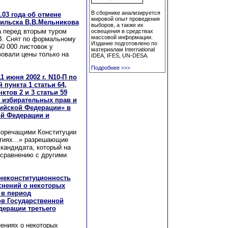
В сборнике анализируется
.03 года об отмене
мировой опыт проведения
рильска В.В.Мельникова
выборов, а также их
а перед вторым туром
освещения в средствах
массовой информации.
В. Снят по формальному
Издание подготовлено по
0 000 листовок у
материалам International
вовали цены только на
IDEA, IFES, UN-DESA.
Подробнее
>>>
 июня 2002 г. N10-П по
пункта 1 статьи 64,
нктов 2 и 3 статьи 59
 избирательных прав и
сийской Федерации» в
ой Федерации и
воречащими Конституции
тиях...» разрешающие
кандидата, который на
 сравнению с другими
неконституционность
снений о некоторых
 в период
ов Государственной
ерации третьего
нениях о некоторых