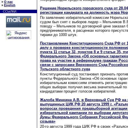
»
О нас
»
English
Решение Норильского городского суда от 28.04
ССЫЛКИ:
регистрации кандидата на должность мэра Но
По заявлению избирательной комиссии Норильск
судом был снят с выборов лидер – Мельников В.
поводу – Мельников по договорной цене заказал 6
предпринимателя, в расценках которого присутст
тиражи до 1000 штук.
Постановление Конституционного Суда РФ от 11
делу о проверке конституционности положений 
пункта 11 статьи 32, пунктов 8 и 9 статьи 35, пу
Федерального Закона «Об основных гарантиях
права на участие в референдуме граждан Рос
связи с запросами Верховного Суда Российск
Тульского областного суда
Конституционный суд постановил признать проти
пункты Федерального Закона «Об основных гаран
избирательным комиссиям отменять регистрацию 
общих выборах получил весьма значительный по
кандидатами процент голосов избирателей.
Жалоба Минкина А.В. в Верховный Суд РФ на 
выпущенных ЦИК РФ 20 августа 1999 г. «Разъя
вопросах проведения предвыборной агитации
избирательной кампании по выборам депутат
Думы Федерального Собрания Российской Фед
созыва»
20-го августа 1999 года ЦИК РФ в своих «Разъяс