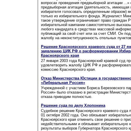
вопросах проведения предвыборной агитации ...»
предвыборная агитация (деятельность, имеющая
избирателя голосовать определенным образом) 
только из избирательного фонда. Журналист Минк
такое утверждение ограничивает право граждан 
избирательной кампании самостоятельно высказы
любого кандидата в средствах массовой информац
публикаций за свой счет или за счет СМИ. Он по
жалобу на неконституционность отельных пунктов
Решение Красноярского краевого суда от 27 ян
заявлению ЦИК РФ о расформировании Избир
Красноярского края
27 января 2003 года Красноярский краевой суд п
удовлетворить жалобу ЦИК РФ и расформироват
комиссию Красноярского края.
Отказ Министерства Юстиции в государственн
«Либеральная Россия»
Учрежденной с участием Бориса Березовского па
Россия» было отказано в регистрации Министерст
отказа приводим полностью.
Решение суда по делу Хлопонина
Судебное решение Красноярского краевого суда 
01 октября 2002 года. Оно обязывает избиратель
Красноярского края отменить свое решение о при
недействительными и обязывает избирательную 
результаты выборов Губернатора Красноярского к