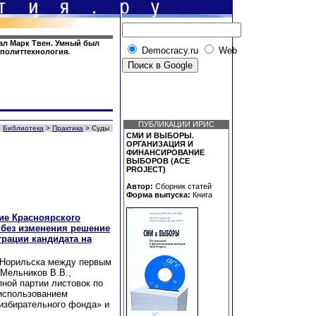
азал Марк Твен. Умный был
Democracy.ru
Web
и политтехнология.
ПУБЛИКАЦИИ ИРИС
Библиотека
>
Практика
> Суды
СМИ И ВЫБОРЫ.
ОРГАНИЗАЦИЯ И
ФИНАНСИРОВАНИЕ
ВЫБОРОВ (ACE
PROJECT)
Автор:
Сборник статей
Форма выпуска:
Книга
ие Красноярского
е без изменения решение
трации кандидата на
а Норильска между первым
 Мельников В.В.,
пной партии листовок по
«использованием
избирательного фонда» и