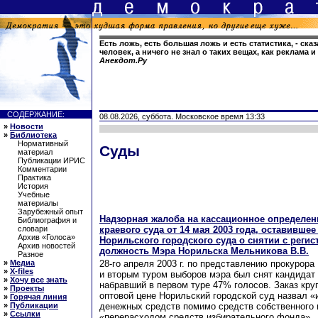
Есть ложь, есть большая ложь и есть статистика, - ск
человек, а ничего не знал о таких вещах, как реклама 
Анекдот.Ру
СОДЕРЖАНИЕ:
08.08.2026, суббота. Московское время 13:33
»
Новости
»
Библиотека
Нормативный
Суды
материал
Публикации ИРИС
Комментарии
Практика
История
Учебные
материалы
Зарубежный опыт
Надзорная жалоба на кассационное определен
Библиография и
краевого суда от 14 мая 2003 года, оставивше
словари
Архив «Голоса»
Норильского городского суда о снятии с регис
Архив новостей
должность Мэра Норильска Мельникова В.В.
Разное
28-го апреля 2003 г. по представлению прокурор
»
Медиа
»
X-files
и вторым туром выборов мэра был снят кандидат
»
Хочу все знать
набравший в первом туре 47% голосов. Заказ кру
»
Проекты
оптовой цене Норильский городской суд назвал 
»
Горячая линия
денежных средств помимо средств собственного 
»
Публикации
»
Ссылки
«перерасходом средств избирательного фонда».