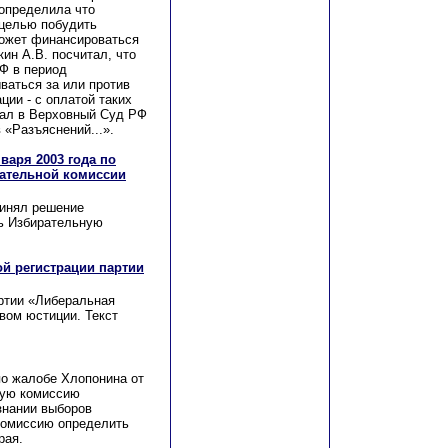
 определила что
 целью побудить
может финансироваться
ин А.В. посчитал, что
РФ в период
ваться за или против
ии - с оплатой таких
дал в Верховный Суд РФ
 «Разъяснений...».
варя 2003 года по
ательной комиссии
ринял решение
ь Избирательную
ой регистрации партии
ртии «Либеральная
вом юстиции. Текст
по жалобе Хлопонина от
ную комиссию
знании выборов
комиссию определить
рая.