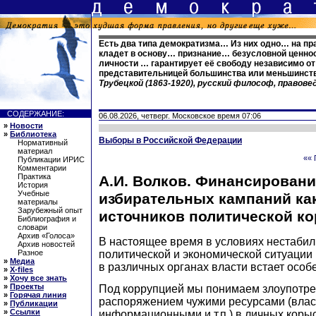
Есть два типа демократизма… Из них одно… на пр
кладет в основу… признание… безусловной ценно
личности … гарантирует её свободу независимо от 
представительницей большинства или меньшинст
Трубецкой (1863-1920), русский философ, правове
СОДЕРЖАНИЕ:
06.08.2026, четверг. Московское время 07:06
»
Новости
»
Библиотека
Выборы в Российской Федерации
Нормативный
материал
«« 
Публикации ИРИС
Комментарии
Практика
А.И. Волков. Финансирован
История
Учебные
избирательных кампаний как
материалы
Зарубежный опыт
источников политической к
Библиография и
словари
Архив «Голоса»
В настоящее время в условиях нестаби
Архив новостей
политической и экономической ситуации
Разное
»
Медиа
в различных органах власти встает особ
»
X-files
»
Хочу все знать
»
Проекты
Под коррупцией мы понимаем злоупотр
»
Горячая линия
распоряжением чужими ресурсами (вла
»
Публикации
»
Ссылки
информационными и т.п.) в личных корыс