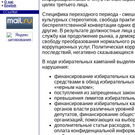
»
О нас
целях третьего лица.
»
English
ССЫЛКИ:
Специфика переходного периода - смеш
культурных стереотипов, свобода практи
беспрепятственной конвертации одних 
другие. В результате должностные лица
службу как продолжение рынка, а демокр
свободу преобразования нормального р
коррупционных услуг. Политическая кор
последствий, негативно сказывающихся 
В ходе избирательных кампаний выдел
нарушения:
финансирование избирательных к
средствами в обход избирательных
«черным налом»;
поступления из запрещенных закон
превышения лимитов избирательн
финансирование избирательных ка
органов власти различных уровне
депутатов, финансирование общес
организаций, помогающих на выборах
дополнительные статьи расходов, та
оплата конфиденциальной информац