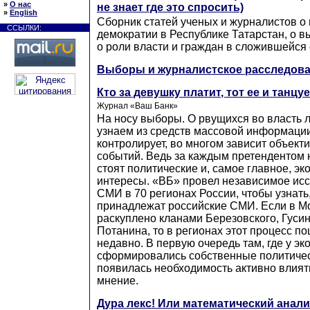
»
О нас
не знает где это спросить)
»
English
Сборник статей ученых и журналистов о
ССЫЛКИ:
демократии в Республике Татарстан, о в
о роли власти и граждан в сложившейся 
Выборы и журналистское расследов
Кто за девушку платит, тот ее и танцуе
Журнал «Ваш Банк»
На носу выборы. О рвущихся во власть 
узнаем из средств массовой информации. 
контролирует, во многом зависит объек
событий. Ведь за каждым претендентом
стоят политические и, самое главное, э
интересы. «ВБ» провел независимое ис
СМИ в 70 регионах России, чтобы узнать
принадлежат российские СМИ. Если в М
раскуплено кланами Березовского, Гусин
Потанина, то в регионах этот процесс пош
недавно. В первую очередь там, где у э
сформировались собственные политичес
появилась необходимость активно влият
мнение.
Дура лекс! Или математический анали