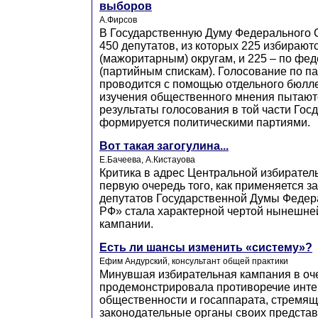
выборов
А.Фирсов
В Государственную Думу Федерального 
450 депутатов, из которых 225 избираю
(мажоритарным) округам, и 225 – по фе
(партийным спискам). Голосование по п
проводится с помощью отдельного бюлл
изучения общественного мнения пытают
результаты голосования в той части Гос
формируется политическими партиями.
Вот такая загогулина...
Е.Бачеева, А.Кистауова
Критика в адрес Центральной избиратель
первую очередь того, как применяется з
депутатов Государственной Думы Федер
РФ» стала характерной чертой нынешне
кампании.
Есть ли шансы изменить «систему»?
Ефим Андурский, консультант общей практики
Минувшая избирательная кампания в оч
продемонстрировала противоречие инт
общественности и госаппарата, стремящ
законодательные органы своих представ