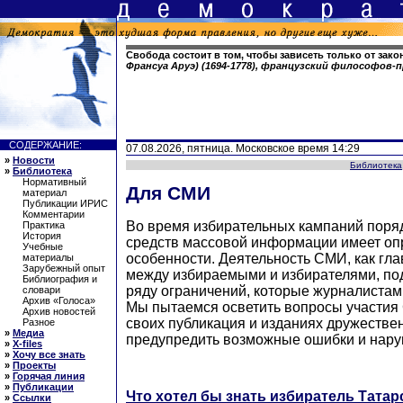
Свобода состоит в том, чтобы зависеть только от зако
Франсуа Аруэ) (1694-1778), французский философов
СОДЕРЖАНИЕ:
07.08.2026, пятница. Московское время 14:29
»
Новости
Библиотека
»
Библиотека
Нормативный
Для СМИ
материал
Публикации ИРИС
Комментарии
Во время избирательных кампаний поря
Практика
История
средств массовой информации имеет о
Учебные
особенности. Деятельность СМИ, как гл
материалы
Зарубежный опыт
между избираемыми и избирателями, по
Библиография и
ряду ограничений, которые журналистам
словари
Архив «Голоса»
Мы пытаемся осветить вопросы участия
Архив новостей
своих публикация и изданиях дружеств
Разное
»
Медиа
предупредить возможные ошибки и нару
»
X-files
»
Хочу все знать
»
Проекты
»
Горячая линия
»
Публикации
Что хотел бы знать избиратель Татар
»
Ссылки