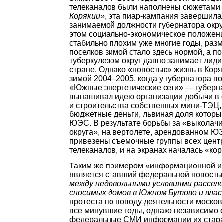
телеканалов были наполнены сюжетами
Корякии»
, эта пиар-кампания завершила
занимаемой должности губернатора окру
этом социально-экономическое положени
стабильно плохим уже многие годы, ра
поселков зимой стало здесь нормой, а п
туберкулезом округ давно занимает лид
стране. Однако «новостью» жизнь в Коря
зимой 2004–2005, когда у губернатора в
«Южные энергетические сети» — губерн
вынашивал идею организации добычи в о
и строительства собственных мини-ТЭЦ,
бюджетные деньги, львиная доля которы
ЮЭС. В результате борьбы за «выколачи
округа», на вертолете, арендованном Ю
привезены съемочные группы всех цен
телеканалов, и на экранах началась «кор
Таким же примером «информационной и
является ставший федеральной новост
между недовольными условиями рассел
сносимых домов в Южном Бутово и вла
протеста по поводу деятельности москов
все минувшие годы, однако независимо 
федеральные СМИ информации их стара