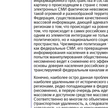
информационного пространства и соста
картину о происходящем в стране с по
электронных СМИ фактически невозможн
такой огромной и разнообразной террито
Федерация, существование качественно
массовой информации, дающей адекватн
регионам о том, что происходит на ровне
том, что происходит в самих российских 
одним из элементов интеграции не тольк
политического, но и национального соци
пространства. Чрезмерная политизация 
как федеральные СМИ, его превращение
информирования населения в инструмен
попыток манипулирования общественн
несомненно ведет к снижению его эффек
основы доверия населения российских р
транслируемой федеральным каналам 
Конечно, наиболее остро данная пробле
наиболее удаленными от исторического 
регионами, редко попадающими в фед
(несомненно, в первую очередь речь идет
массовом и доступном средстве массов
Соответственно во многом по объектив
(транспортная удаленность, а, следоват
затратность на регулярные командировк