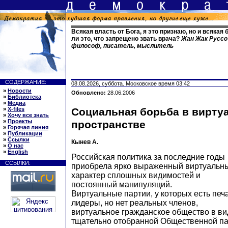
Всякая власть от Бога, я это признаю, но и всякая 
ли это, что запрещено звать врача?
Жан Жак Руссо 
философ, писатель, мыслитель
СОДЕРЖАНИЕ:
08.08.2026, суббота. Московское время 03:42
»
Новости
Обновлено:
28.06.2006
»
Библиотека
»
Медиа
»
X-files
Социальная борьба в вирту
»
Хочу все знать
»
Проекты
пространстве
»
Горячая линия
»
Публикации
»
Ссылки
Кынев А.
»
О нас
»
English
Российская политика за последние годы
ССЫЛКИ:
приобрела ярко выраженный виртуальн
характер сплошных видимостей и
постоянный манипуляций.
Виртуальные партии, у которых есть печ
лидеры, но нет реальных членов,
виртуальное гражданское общество в ви
тщательно отобранной Общественной па