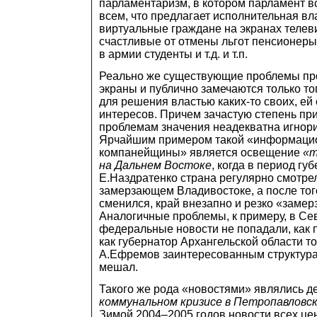
парламентаризм, в котором парламент в
всем, что предлагает исполнительная вла
виртуальные граждане на экранах теле
счастливые от отмены льгот пенсионеры
в армии студенты и т.д. и т.п.
Реально же существующие проблемы пр
экраны и публично замечаются только тог
для решения властью каких-то своих, е
интересов. Причем зачастую степень пр
проблемам значения неадекватна игнор
Ярчайшим примером такой «информаци
компанейщины» является освещение
«т
на Дальнем Востоке
, когда в период гу
Е.Наздратенко страна регулярно смотре
замерзающем Владивостоке, а после того
сменился, край внезапно и резко «замер
Аналогичные проблемы, к примеру, в Се
федеральные новости не попадали, как п
как губернатор Архангельской области т
А.Ефремов заинтересованным структура
мешал.
Такого же рода «новостями» являлись 
коммунальном кризисе в Петропавловс
Зимой 2004–2005 годов новости всех ц