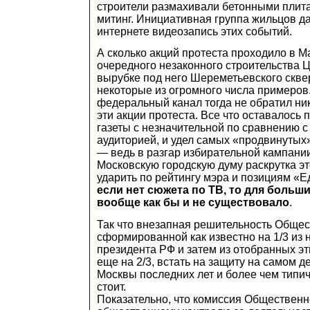
строители размахивали бетонными плита
митинг. Инициативная группа жильцов д
интернете видеозапись этих событий.
А сколько акций протеста проходило в 
очередного незаконного строительства Ц
вырубке под него Шереметьевского скве
некоторые из огромного числа примеров. 
федеральный канал тогда не обратил ни
эти акции протеста. Все что оставалось
газеты с незначительной по сравнению 
аудиторией, и удел самых «продвинутых
— ведь в разгар избирательной кампани
Московскую городскую думу раскрутка э
ударить по рейтингу мэра и позициям «
если нет сюжета по ТВ, то для больш
вообще как бы и не существовало
.
Так что внезапная решительность Общес
сформированной как известно на 1/3 из 
президента РФ и затем из отобранных э
еще на 2/3, встать на защиту на самом д
Москвы последних лет и более чем типич
стоит.
Показательно, что комиссия Общественн