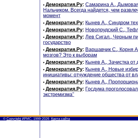
Демократия.Ру
:
Самарина А., Дымовая
•
Нальчиком. Всегда найдется, чем развле
момент
Демократия.Ру
:
Кынев А., Синдром те
•
Демократия.Ру
:
Новопрудский С., Теф
•
Демократия.Ру
:
Лев Сигал., Черным п
•
государство
Демократия.Ру
:
Варшавчик С., Корня А
•
мозгов? Это к выборам
Демократия.Ру
:
Кынев А., Зачистка от
•
Демократия.Ру
:
Кынев А., Новые изби
•
инициативы: отчуждение общества от вл
Демократия.Ру
:
Кынев А., Пропорцион
•
Демократия.Ру
:
Госдума проголосовал
•
экстремизма"
©
Copyright
ИРИС, 1999-2026
Карта сайта