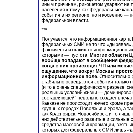
иным причинам, рикошетом ударяют не т
населения к тому, как федеральные кан
события в их регионе, но и косвенно — 
федеральной власти.
***
Получается, что информационная карта 
федеральных СМИ не то что «дырявая», 
фактически из каких-то информационных
которыми — пустота.
Многие области 
вообще попадают в сообщения феде
когда в них происходит ЧП или меняет
ощущение, что вокруг Москвы прост
информационное поле
. Относительно 
стабильно освещаются события только 
(и то в очень специфическом разрезе, си
реальных условий жизни — доминирова
составляющей" невольно создает впечат
Кавказе не происходит ничего кроме пре
крупных городах Поволжья и Урала, а та
как Красноярск, Новосибирск, и то лишь 
них действительно развитые и сильные 
средства массовой информации, взять 
которых для федеральных СМИ лишь «де