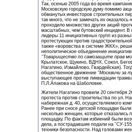
Так, осенью 2005 года во время кампани
Московскую городскую думу помимо акци
обманутых инвесторов строительных пи
так много, что не замечать их оказалось
проходило множество других акций проте
масштабных, чем бутовский инцидент. В с
лидеры 11 инициативных групп из разны
протестующих против градостроительной
также «воровства в системе ЖКХ», реши
неполитическое объединение инициатив
"Товарищество по самозащите прав мо
Крылатское, Щукино, ВДНХ, Сокол, Бегов
Нагатино, Измайлово, Гвардейская). Тог
общественное движение
"Москвичи за 
выступающее против ликвидации трамва
П.Л.Апакова на Шаболовке.
Жители Нагатино провели 20 сентября 20
протеста против строительства по ул. На
набережная д. 40, осуществляемого ком
Ранее при сносе детской площадки были
несколько женщин, которые отказались п
площадку. По фактам избиений были во
дела, а пострадавшие подали на "СУ-155
техники безопасности. Над головами же