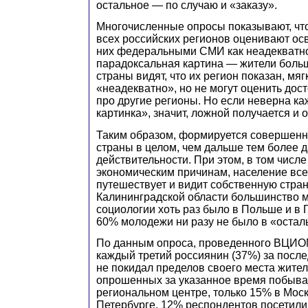
остальное — по случаю и «заказу».
Многочисленные опросы показывают, что
всех российских регионов оценивают ос
них федеральными СМИ как неадекватн
парадоксальная картина — жители боль
страны видят, что их регион показан, мя
«неадекватно», но не могут оценить дос
про другие регионы. Но если неверна к
картинка», значит, ложной получается и 
Таким образом, формируется совершенн
страны в целом, чем дальше тем более д
действительности. При этом, в том числ
экономическим причинам, население вс
путешествует и видит собственную страну
Калининградской области большинство 
социологии хоть раз было в Польше и в 
60% молодежи ни разу не было в «остал
По данным опроса, проведенного ВЦИОМ
каждый третий россиянин (37%) за после
не покидал пределов своего места жите
опрошенных за указанное время побыва
региональном центре, только 15% в Моск
Петербурге. 12% респондентов посетили