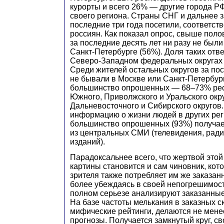
курорты и всего 26% — другие города Р
своего региона. Страны СНГ и дальнее 
последние три года посетили, соответст
россиян. Как показал опрос, свыше пол
за последние десять лет ни разу не были
Санкт-Петербурге (56%). Доля таких отв
Северо-Западном федеральных округах
Среди жителей остальных округов за по
не бывали в Москве или Санкт-Петербу
большинство опрошенных — 68–73% рес
Южного, Приволжского и Уральского окр
Дальневосточного и Сибирского округов
информацию о жизни людей в других ре
большинство опрошенных (93%) получае
из центральных СМИ (телевидения, ради
изданий).
Парадоксальнее всего, что жертвой этой
картины становится и сам чиновник, кот
зрителя также потребляет им же заказан
более убеждаясь в своей непогрешимост
полном серьезе анализируют заказанные
На базе частоты мелькания в заказных 
мифические рейтинги, делаются не мен
прогнозы. Получается замкнутый круг, с