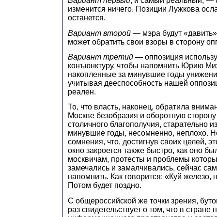
Вариант первый
, и самый реальный, — 
изменится ничего. Позиции Лужкова осла
останется.
Вариант второй
— мэра будут «давить» 
может обратить свои взоры в сторону оп
Вариант третий
— оппозиция использ
конъюнктуру, чтобы напомнить Юрию Ми
накопленные за минувшие годы унижения
учитывая дееспособность нашей оппози
реален.
То, что власть, наконец, обратила вним
Москве безобразия и оборотную сторону
столичного благополучия, старательно и
минувшие годы, несомненно, неплохо. Н
сомнения, что, достигнув своих целей, 
окно закроется также быстро, как оно был
москвичам, протесты и проблемы котор
замечались и замалчивались, сейчас сам
напомнить. Как говорится: «Куй железо, н
Потом будет поздно.
С общероссийской же точки зрения, бут
раз свидетельствует о том, что в стране