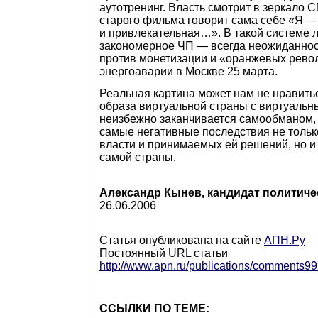
аутотренинг. Власть смотрит в зеркало 
старого фильма говорит сама себе «Я —
и привлекательная…». В такой системе 
закономерное ЧП — всегда неожиданност
против монетизации и «оранжевых рево
энергоаварии в Москве 25 марта.
Реальная картина может нам не нравитьс
образа виртуальной страны с виртуаль
неизбежно заканчивается самообманом,
самые негативные последствия не толь
власти и принимаемых ей решений, но и
самой страны.
Александр Кынев, кандидат политиче
26.06.2006
Статья опубликована на сайте
АПН.Ру
Постоянный URL статьи
http://www.apn.ru/publications/comments9
ССЫЛКИ ПО ТЕМЕ: