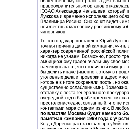
общественному контролю за деятельнос
правоохранительных органов отказалас
ЮЗАО Александра Челышева, который 
Лужкова и временно исполняющего обяз
Владимира Ресина. Она хочет видеть име
неизвестных массовому российскому из
чиновников.
То, что под удар поставлен Юрий Лужков
точная причина данной кампании, учиты
характер современной российской полит
никогда не узнаем. Возможно, просто тре
амбициозному градоначальнику свое мест
намекнуть на то, что столичный имущест
бы делить иначе (именно к этому в про
уголовные дела и проверки в адрес мног
которые в итоге сохраняли посты, но ок
существенно ослабленными). Возможно
отставку с поста генерального прокурора
очередной ход в борьбе кремлевских кла
престолонаследие, связанный, что не ис
контактами мэра с одним из них. В любо
по властям Москвы будет намного бо
памятная кампания 1999 года с участ
Когда Доренко рассказывал про убийств
различные махинации в Москве, все это 