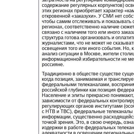
содержание регулярных корпунктов) ос
этих регионах приобретает характер «ка
откровенной «заказухи». У СМИ нет собс
чтобы самим отслеживать и показывать 
регионах, соответственно наличие сюжет
связано с наличием того или иного заказа
структура готова организовать и оплати
журналистами, что не может не сказыват
освещения того или иного события. Но, 
анализ ситуации в Москве, жители столи
информационной избирательности не ме
россияне.
Традиционно в обществе существе сущес
когда позиция, занимаемая и транслир
федеральными телеканалами, восприни
российской глубинки как позиция федера
Население и элиты прекрасно понимают, 
зависимости от федеральных контролир
регулирующих органов институтами (осо
с НТВ и ТВС), федеральные телеканалы 
информации, существенно расходящейс
точкой зрения. Это, в свою очередь, озн
издержки в работе федеральных телекан
адекватности в освещении региональных