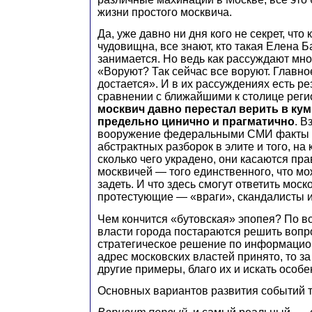
жизни простого москвича.
Да, уже давно ни дня кого не секрет, что
чудовищна, все знают, кто такая Елена Б
занимается. Но ведь как рассуждают мно
«Воруют? Так сейчас все воруют. Главное
достается». И в их рассуждениях есть ре
сравнении с ближайшими к столице рег
москвич давно перестал верить в кум
предельно цинично и прагматично
. В
вооружение федеральными СМИ факты 
абстрактных разборок в элите и того, на
сколько чего украдено, они касаются пр
москвичей — того единственного, что м
задеть. И что здесь смогут ответить мос
протестующие — «враги», скандалисты 
Чем кончится «бутовская» эпопея? По в
власти города постараются решить вопр
стратегическое решение по информацио
адрес московских властей принято, то з
другие примеры, благо их и искать особе
Основных вариантов развития событий т