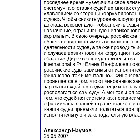
последнее время «увеличили свое влия
систему», а отставки судей во многих с
«давлением со стороны коррумпирован
судов». Чтобы снизить уровень злоупотр
доклада рекомендуют «обеспечить судь
назначение, ограниченную неприкоснов
зарплаты». В свою очередь, российское
общество «должно иметь возможность в
деятельности судов, а также проводить 
и случаев возникновения коррупционных
области». Директор представительства T
International в РФ Елена Панфилова поя
российские суды зависимы от исполните
финансово, так и ментально». Финансов
проявляется в том, что от чиновников за
зарплаты судей, но подчас еще и то, в ка
располагаться сам суд». А ментальная з
тем, что судебная система как независим
оформилась в нашей стране только посл
«наши судьи привыкли полагаться при п
исполнительную и законодательную влас
Александр Наумов
25.05.2007