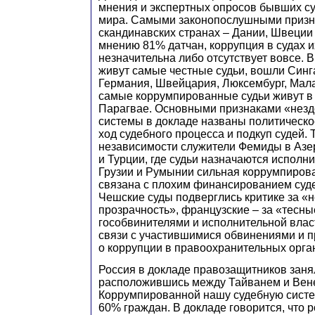
мнения и экспертных опросов бывших су
мира. Самыми законопослушными призн
скандинавских странах – Дании, Швеции 
мнению 81% датчан, коррупция в судах 
незначительна либо отсутствует вовсе. В 
живут самые честные судьи, вошли Синг
Германия, Швейцария, Люксембург, Мала
самые коррумпированные судьи живут в 
Парагвае. Основными признаками «незд
системы в докладе названы политическо
ход судебного процесса и подкуп судей. 
независимости служители Фемиды в Азе
и Турции, где судьи назначаются исполн
Грузии и Румынии сильная коррумпиров
связана с плохим финансированием суд
Чешские суды подверглись критике за «
прозрачность», французские – за «тесны
гособвинителями и исполнительной власт
связи с участившимися обвинениями и 
о коррупции в правоохранительных орга
Россия в докладе правозащитников занял
расположившись между Тайванем и Вен
Коррумпированной нашу судебную систе
60% граждан. В докладе говорится, что р