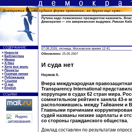
Путина надо пожизненно президентом назначить. Влас
Демократия — это американские выдумки.
Рамзан Кад
СОДЕРЖАНИЕ:
07.08.2026, пятница. Московское время 12:41
»
Новости
Обновлено:
25.05.2007
»
Библиотека
»
Медиа
»
X-files
И суда нет
»
Хочу все знать
»
Проекты
»
Горячая линия
Наумов А.
»
Публикации
»
Ссылки
Вчера международная правозащитная
»
О нас
»
English
Transparency International представил
коррупции в судах 62 стран мира. Рос
ССЫЛКИ:
сомнительном рейтинге заняла 43-е м
расположившись между Тайванем и В
Главными причинами коррумпирован
судей названы низкие зарплаты и от
со стороны гражданского общества.
Доклад составлен по результатам опрос