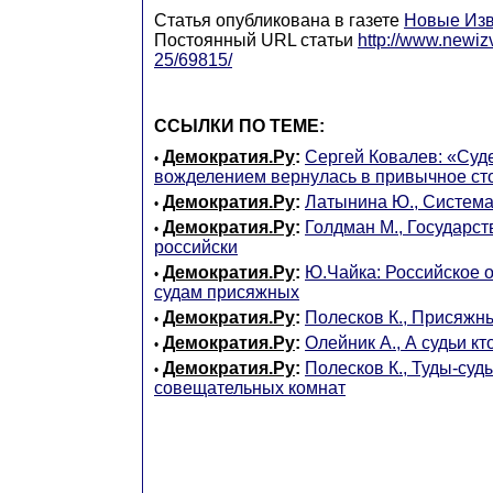
Статья опубликована в газете
Новые Изв
Постоянный URL статьи
http://www.newiz
25/69815/
ССЫЛКИ ПО ТЕМЕ:
Демократия.Ру
:
Сергей Ковалев: «Суд
•
вожделением вернулась в привычное ст
Демократия.Ру
:
Латынина Ю., Система
•
Демократия.Ру
:
Голдман М., Государст
•
российски
Демократия.Ру
:
Ю.Чайка: Российское о
•
судам присяжных
Демократия.Ру
:
Полесков К., Присяжн
•
Демократия.Ру
:
Олейник А., А судьи кт
•
Демократия.Ру
:
Полесков К., Туды-суд
•
совещательных комнат