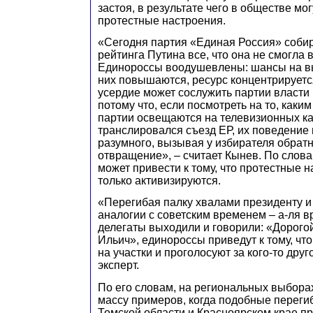
застоя, в результате чего в обществе мо
протестные настроения.
«Сегодня партия «Единая Россия» собир
рейтинга Путина все, что она не смогла 
Единороссы воодушевлены: шансы на в
них повышаются, ресурс концентрируетс
усердие может сослужить партии власти 
потому что, если посмотреть на то, каки
партии освещаются на телевизионных ка
транслировался съезд ЕР, их поведение
разумного, вызывая у избирателя обрат
отвращение», – считает Кынев. По слова
может привести к тому, что протестные н
только активизируются.
«Перегибая палку хвалами президенту 
аналогии с советским временем – а-ля вр
делегаты выходили и говорили: «Дорог
Ильич», единороссы приведут к тому, чт
на участки и проголосуют за кого-то друг
эксперт.
По его словам, на региональных выбора
массу примеров, когда подобные переги
Томской области и Красноярском крае пр