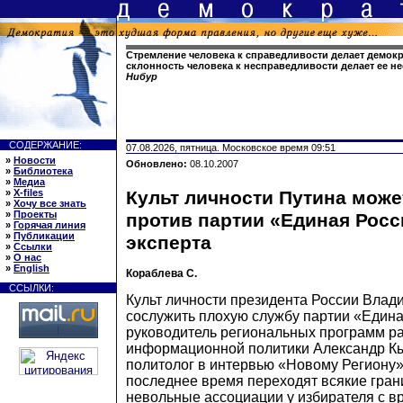
Стремление человека к справедливости делает демок
склонность человека к несправедливости делает ее 
Нибур
СОДЕРЖАНИЕ:
07.08.2026, пятница. Московское время 09:51
»
Новости
Обновлено:
08.10.2007
»
Библиотека
»
Медиа
»
X-files
Культ личности Путина може
»
Хочу все знать
»
Проекты
против партии «Единая Росс
»
Горячая линия
»
Публикации
эксперта
»
Ссылки
»
О нас
»
English
Кораблева С.
ССЫЛКИ:
Культ личности президента России Влад
сослужить плохую службу партии «Едина
руководитель региональных программ р
информационной политики Александр Кы
политолог в интервью «Новому Региону»
последнее время переходят всякие гра
невольные ассоциации у избирателя с в