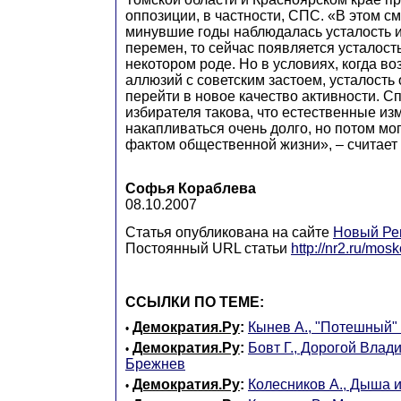
оппозиции, в частности, СПС. «В этом см
минувшие годы наблюдалась усталость и
перемен, то сейчас появляется усталость
некотором роде. Но в условиях, когда во
аллюзий с советским застоем, усталость 
перейти в новое качество активности. 
избирателя такова, что естественные из
накапливаться очень долго, но потом мог
фактом общественной жизни», – считает
Софья Кораблева
08.10.2007
Статья опубликована на сайте
Новый Ре
Постоянный URL статьи
http://nr2.ru/mo
ССЫЛКИ ПО ТЕМЕ:
Демократия.Ру
:
Кынев А., "Потешный"
•
Демократия.Ру
:
Бовт Г., Дорогой Вла
•
Брежнев
Демократия.Ру
:
Колесников А., Дыша 
•