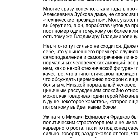
Многие сразу, конечно, стали гадать про 
Алексеевича Зубкова даже, не спросивш
«технические президенты». Мол, укажет н
выберут его, а он, поработав чуток да п
пост номер один тому, кому он более к лиц
есть тому же Владимиру Владимировичу.
Нет, что-то тут сильно не сходится. Даже
себе, что у нынешнего премьера случил
самоподавление и самоотречение личнос
нормальных человеческих амбиций, все 
нем, как о некой «технической фигуре» 
качестве, что в гипотетическом президен
что обсуждать церемонию похорон с ещ
больным. Никакой нормальный человек, п
циничным рассуждениям спокойно относи
может, как говаривал один герой Михаил
в душе некоторое хамство», которое ещ
потом кому выйдет каким боком.
Уж на что Михаил Ефимович Фрадков б
политическим страстотерпцем и не имел
карьерного роста, так и то под конец св
сильно, говорят, раздражался от того, чт