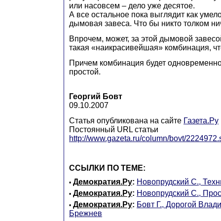
или насовсем – дело уже десятое.
А все остальное пока выглядит как уме
дымовая завеса. Что бы никто толком ни
Впрочем, может, за этой дымовой завесо
такая «наикрасивейшая» комбинация, что
Причем комбинация будет одновременно 
простой.
Георгий Бовт
09.10.2007
Статья опубликована на сайте
Газета.Ру
Постоянный URL статьи
http://www.gazeta.ru/column/bovt/2224972.
ССЫЛКИ ПО ТЕМЕ:
Демократия.Ру
:
Новопрудский С., Техн
•
Демократия.Ру
:
Новопрудский С., Про
•
Демократия.Ру
:
Бовт Г., Дорогой Вла
•
Брежнев