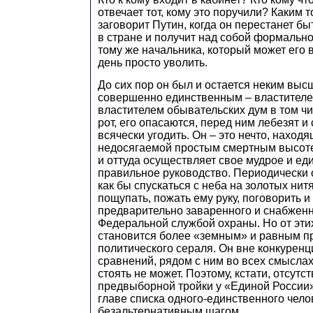
отвечает тот, кому это поручили? Каким
заговорит Путин, когда он перестанет б
в стране и получит над собой формально
тому же начальника, который может его 
день просто уволить.
До сих пор он был и остается неким выс
совершенно единственным – властителе
властителем обывательских дум в том чи
рот, его опасаются, перед ним лебезят и
всячески угодить. Он – это нечто, наход
недосягаемой простым смертным высоте.
и оттуда осуществляет свое мудрое и ед
правильное руководство. Периодически о
как бы спускаться с неба на золотых нитя
пощупать, пожать ему руку, поговорить и
предварительно заваренного и снабжен
Федеральной службой охраны. Но от этих
становится более «земным» и равным п
политического сераля. Он вне конкуренц
сравнений, рядом с ним во всех смыслах
стоять не может. Поэтому, кстати, отсут
предвыборной тройки у «Единой России»
главе списка одного-единственного чел
безальтернативным шагом.