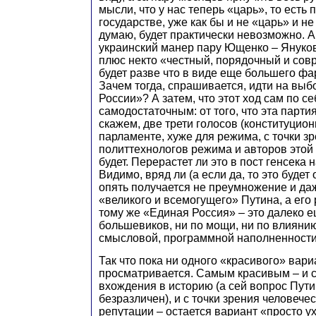
мысли, что у нас теперь «царь», то есть
государстве, уже как бы и не «царь» и н
думаю, будет практически невозможно. А
украинский манер пару Ющенко – Януков
плюс некто «честный, порядочный и со
будет разве что в виде еще большего фа
Зачем тогда, спрашивается, идти на вы
России»? А затем, что этот ход сам по с
самодостаточным: от того, что эта партия
скажем, две трети голосов (конституцио
парламенте, хуже для режима, с точки з
политтехнологов режима и авторов этой
будет. Перерастет ли это в пост генсека 
Видимо, вряд ли (а если да, то это будет
опять получается не преумножение и да
«великого и всемогущего» Путина, а его
тому же «Единая Россия» – это далеко е
большевиков, ни по мощи, ни по влиянию
смысловой, программной наполненности
Так что пока ни одного «красивого» вари
просматривается. Самым красивым – и с
вхождения в историю (а сей вопрос Пути
безразличен), и с точки зрения человече
репутации – остается вариант «просто ух