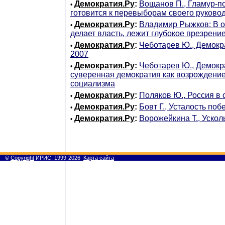
Демократия.Ру
:
Вощанов П., Гламур-п
•
готовится к перевыборам своего руково
Демократия.Ру
:
Владимир Рыжков: В ос
•
делает власть, лежит глубокое презрение
Демократия.Ру
:
Чеботарев Ю., Демокр
•
2007
Демократия.Ру
:
Чеботарев Ю., Демокр
•
суверенная демократия как возрождение
социализма
Демократия.Ру
:
Поляков Ю., Россия в 
•
Демократия.Ру
:
Бовт Г., Усталость побе
•
Демократия.Ру
:
Ворожейкина Т., Уско
•
©
Copyright
ИРИС, 1999-2026
Карта сайта