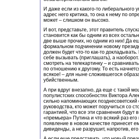
И даже если из какого-то либерального у
адрес него критика, то она к нему по оп
может – слишком он высоко.
И вот, представьте, этот правитель спуск
становится как бы одним из всех остальн
две выше прочих, но одним из них! Да 
формальном подчинении новому президе
должен будет что-то как-то докладывать. 
себе вызывать (приглашать), а наоборот.
смотреть на телекартинку – и сравнивать
по отношению к другому. То есть начнетс
всякое! – для ныне сложившегося образа
убийственным.
А при вдруг внезапно, да еще с такой 
популистских способностях Виктора Але
сильно напоминающих позднесоветский 
руководства, кто может поручиться со с
гарантией, что все эти сравнения будут в
«премьера» Путина и что всякий раз его
появление в новом качестве принесет 
дивиденды, а не разрушит, напротив, е
А если еще представить, что новый прези