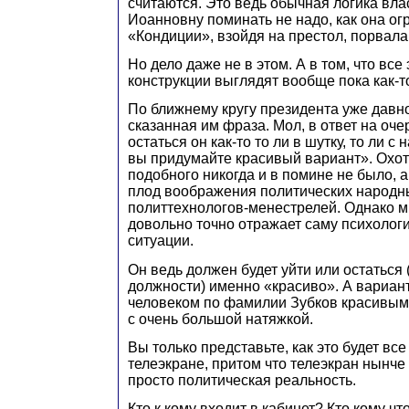
считаются. Это ведь обычная логика вла
Иоанновну поминать не надо, как она о
«Кондиции», взойдя на престол, порвала,
Но дело даже не в этом. А в том, что вс
конструкции выглядят вообще пока как-т
По ближнему кругу президента уже давно
сказанная им фраза. Мол, в ответ на оч
остаться он как-то то ли в шутку, то ли с
вы придумайте красивый вариант». Охот
подобного никогда и в помине не было, а
плод воображения политических народны
политтехнологов-менестрелей. Однако м
довольно точно отражает саму психоло
ситуации.
Он ведь должен будет уйти или остаться (
должности) именно «красиво». А вариан
человеком по фамилии Зубков красивым 
с очень большой натяжкой.
Вы только представьте, как это будет все
телеэкране, притом что телеэкран нынче
просто политическая реальность.
Кто к кому входит в кабинет? Кто кому чт