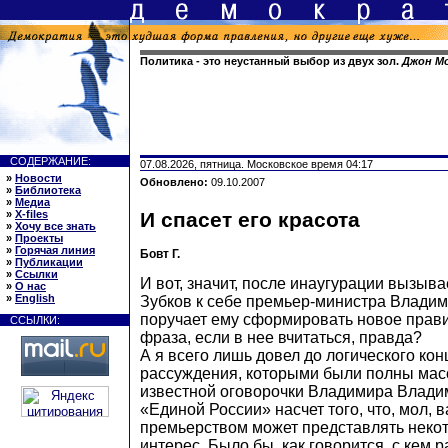
Политика - это неустанный выбор из двух зол.
Джон М
СОДЕРЖАНИЕ:
07.08.2026, пятница. Московское время 04:17
»
Новости
Обновлено:
09.10.2007
»
Библиотека
»
Медиа
»
X-files
И спасет его красота
»
Хочу все знать
»
Проекты
»
Горячая линия
Бовт Г.
»
Публикации
»
Ссылки
И вот, значит, после инаугурации вызыва
»
О нас
»
English
Зубков к себе премьер-министра Владим
поручает ему сформировать новое прав
ССЫЛКИ:
фраза, если в нее вчитаться, правда?
А я всего лишь довел до логического кон
рассуждения, которыми были полны мас
известной оговорочки Владимира Влади
«Единой России» насчет того, что, мол, в
премьерством может представлять некот
интерес. Было бы, как говорится, с кем р