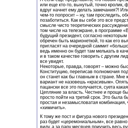
или еще кто-то, вынутый, точно кролик, 
вдруг начнет ему делать замечания?! Или
чем-то попросит – ну, там проследить, об
позаботиться. Как вы себе это все предс
смысле чисто теоретических рассуждений
том числе на телеэкране, в программе «
будущий президент, согласно некоторым
обречен быть марионеткой, то как его вы
пригласят на очередной саммит «большо
ведь именно он будет там мелькать в ка
и в таком качестве говорить с другим ли
все увидят.
Некоторые, правда, говорят – можно бы
Конституцию, переписав полномочия под
он станет как бы главным в стране. Мне к
вариант не назовешь «красивым». Опять-т
пацански все это получается, суета какая
Цепляние за власть. Честнее и проще бы
просто пойти на третий срок. Это была 
простая и незамысловатая комбинация, ч
«химичить».
К тому же пост и фигура нового президент
раз будет «церемониальным», все равно 
виду, а за пару месяцев приучить весь ру