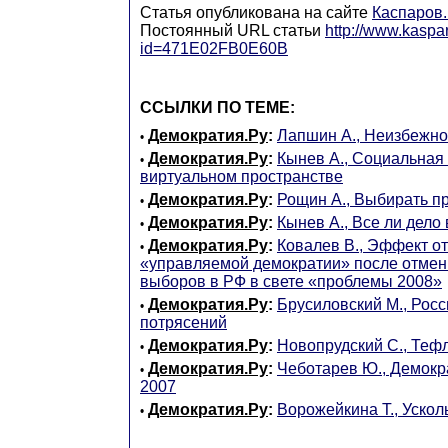
Статья опубликована на сайте
Каспаров
Постоянный URL статьи
http://www.kaspar
id=471E02FB0E60B
ССЫЛКИ ПО ТЕМЕ:
Демократия.Ру
:
Лапшин А., Неизбежно
•
Демократия.Ру
:
Кынев А., Социальная
•
виртуальном пространстве
Демократия.Ру
:
Рощин А., Выбирать п
•
Демократия.Ру
:
Кынев А., Все ли дело 
•
Демократия.Ру
:
Ковалев В., Эффект от
•
«управляемой демократии» после отмен
выборов в РФ в свете «проблемы 2008»
Демократия.Ру
:
Брусиловский М., Росс
•
потрясений
Демократия.Ру
:
Новопрудский С., Теф
•
Демократия.Ру
:
Чеботарев Ю., Демокр
•
2007
Демократия.Ру
:
Ворожейкина Т., Уско
•