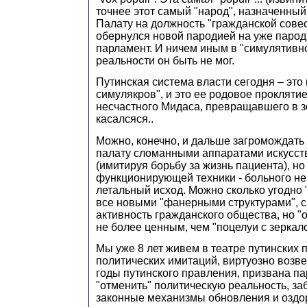
точнее этот самый "народ", назначенный
Палату на должность "гражданской сове
обернулся новой пародией на уже паро
парламент. И ничем иным в "симулятивн
реальности он быть не мог.
Путинская система власти сегодня – эт
симулякров", и это ее родовое прокляти
несчастного Мидаса, превращавшего в зо
касалсяся..
Можно, конечно, и дальше загромождат
палату сломанными аппаратами искусст
(имитируя борьбу за жизнь пациента), но
функционирующей техники - больного не
летальный исход. Можно сколько угодно 
все новыми "фанерными структурами",
активность гражданского общества, но "
не более ценным, чем "поцелуи с зеркало
Мы уже 8 лет живем в театре путинских 
политических имитаций, виртуозно возве
годы путинского правления, призвана па
"отменить" политическую реальность, за
законные механизмы обновления и оздо