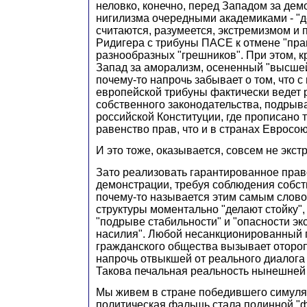
неловко, конечно, перед Западом за де
нигилизма очередными академиками - "
считаются, разумеется, экстремизмом и
Ридигера с трибуны ПАСЕ к отмене "пра
разнообразных "грешников". При этом, к
Запад за аморализм, осененный "высше
почему-то напрочь забывает о том, что с
европейской трибуны фактически ведет 
собственного законодательства, подрыв
российской Конституции, где прописано 
равенство прав, что и в странах Евросою
И это тоже, оказывается, совсем не экст
Зато реализовать гарантированное прав
демонстрации, требуя соблюдения собст
почему-то называется этим самым слово
структуры моментально "делают стойку",
"подрыве стабильности" и "опасности эк
насилия". Любой несанкционированный 
гражданского общества вызывает отороп
напрочь отвыкшей от реального диалога
Такова печальная реальность нынешней
Мы живем в стране победившего симуляк
политическая фальшь стала подинной "