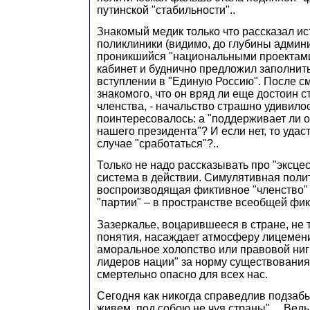
путинской "стабильности"..
Знакомый медик только что рассказал ис
поликлиники (видимо, до глубины админ
проникшийся "национальными проектами"
кабинет и буднично предложил заполнить
вступлении в "Единую Россию". После 
знакомого, что он вряд ли еще достоин с
членства, - начальство страшно удивилос
поинтересовалось: а "поддерживает ли 
нашего президента"? И если нет, то удас
случае "сработаться"?..
Только не надо рассказывать про "эксцес
система в действии. Симулятивная полит
воспроизводящая фиктивное "членство"
"партии" – в пространстве всеобщей фик
Зазеркалье, воцарившееся в стране, не 
понятия, насаждает атмосферу лицемен
аморальное холопство или правовой ни
лидеров нации" за норму существования,
смертельно опасно для всех нас.
Сегодня как никогда справедлив подзаб
живем, под собою не чуя страны"… Вед