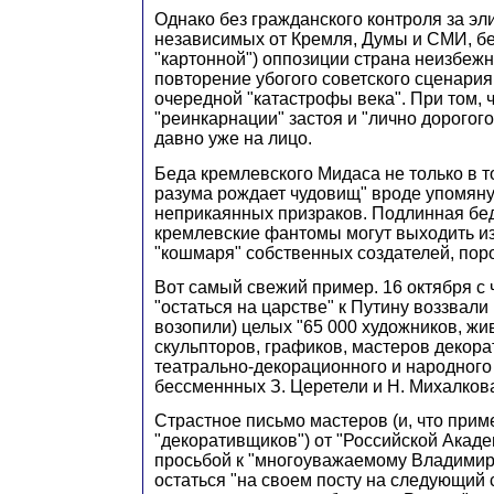
Однако без гражданского контроля за эл
независимых от Кремля, Думы и СМИ, бе
"картонной") оппозиции страна неизбежн
повторение убогого советского сценария
очередной "катастрофы века". При том, 
"реинкарнации" застоя и "лично дорогог
давно уже на лицо.
Беда кремлевского Мидаса не только в то
разума рождает чудовищ" вроде упомяну
неприкаянных призраков. Подлинная беда
кремлевские фантомы могут выходить из
"кошмаря" собственных создателей, поро
Вот самый свежий пример. 16 октября с 
"остаться на царстве" к Путину воззвали 
возопили) целых "65 000 художников, жи
скульпторов, графиков, мастеров декора
театрально-декорационного и народного 
бессменнных З. Церетели и Н. Михалков
Страстное письмо мастеров (и, что прим
"декоративщиков") от "Российской Акаде
просьбой к "многоуважаемому Владими
остаться "на своем посту на следующий с