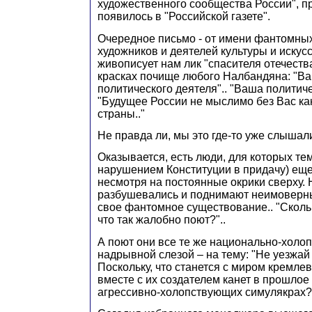
художественного сообщества России", п
появилось в "Российской газете".
Очередное письмо - от имени фантомных
художников и деятелей культуры и искус
живописует нам лик "спасителя отечеств
красках почище любого Налбандяна: "Ва
политического деятеля".. "Ваша политиче
"Будущее России не мыслимо без Вас ка
страны.."
Не правда ли, мы это где-то уже слышал
Оказывается, есть люди, для которых тема
нарушением Конституции в придачу) еще
несмотря на постоянные окрики сверху.
разбушевались и поднимают неимоверны
свое фантомное существование.. "Сколько
что так жалобно поют?"..
А поют они все те же национально-холо
надрывной слезой – на тему: "Не уезжай т
Поскольку, что станется с миром кремлев
вместе с их создателем канет в прошлое
агрессивно-холопствующих симулякрах?.