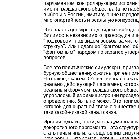
парламентом, контролирующим исполнит
имени гражданского общества (а не наоб
выборы в России, имитирующие народов
многопартийность и реальную конкуренц
Это власть цензуры под видом свободы 
Видимость независимого правосудия и п
"под ковром" под видом борьбы за чисто
структур". Или недавнее "фантомное" о
"фантомным" народом по заранее утвер
вопросов...
Все это политические симулякры, призв
бурную общественную жизнь при ее пол
Что такое, скажем, Общественная палата
реально действующий парламент, котор
реальным форумом гражданского общест
управляемый из администрации президен
определению, быть не может. Это понима
которой для обратной связи с обществе
таки какой-никакой канал связи.
Ирония, однако, в том, что задуманная к
декоративного парламента - эта структур
стать ничем иным, как еще одним симу
"vox populi". Эта самая "populi"... (извин