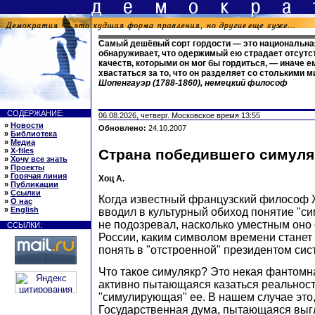
Самый дешёвый сорт гордости — это национальная
обнаруживает, что одержимый ею страдает отсут
качеств, которыми он мог бы гордиться, — иначе 
хвастаться за то, что он разделяет со столькими 
Шопенгауэр (1788-1860), немецкий философ
СОДЕРЖАНИЕ:
06.08.2026, четверг. Московское время 13:55
»
Новости
Обновлено:
24.10.2007
»
Библиотека
»
Медиа
»
X-files
Страна победившего симуля
»
Хочу все знать
»
Проекты
»
Горячая линия
Хоц А.
»
Публикации
»
Ссылки
Когда известный французский философ
»
О нас
»
English
вводил в культурный обиход понятие "сим
не подозревал, насколько уместным оно 
ССЫЛКИ:
России, каким символом времени станет 
понять в "отстроенной" президентом сис
Что такое симулякр? Это некая фантомн
активно пытающаяся казаться реальнос
"симулирующая" ее. В нашем случае это
Государственная дума, пытающаяся выг