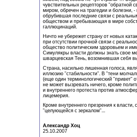
чувствительных рецепторов "обратной с
миром, обречен на трагедии и болезни, - 
обрубившая последние связи с реальны
обществом и пребывающая в мире собс
галлюцинаций.
Ничто не убережет страну от новых ката
при отсутствии прочной связи с реальн
общество политическим здоровьем и им
Симулякры власти должны знать свое ме
шварцевская Тень, возомнившая себя в
Страна, насильно лишенная голоса, явл
иллюзию "стабильности". В "тени молча
(еще один терминологический "привет" 
не может вызревать ничего, кроме поли
и внутреннего протеста против атмосфе
лицемерия.
Кроме внутреннего презрения к власти,
"целующейся с зеркалом"...
Александр Хоц
25.10.2007