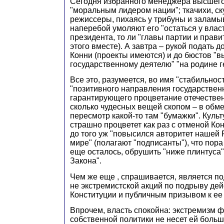
Сегодня избранного менеджера высшего
"моральным лидером нации"; ткачихи, ск
режиссеры, пихаясь у трибуны и заламы
наперебой умоляют его "остаться у власт
президента, то ли "главы партии и правит
этого вместе). А завтра – рукой подать д
Конни (проекты имеются) и до бюстов 
государственному деятелю" "на родине ге
Все это, разумеется, во имя "стабильност
"позитивного направления государствен
гарантирующего процветание отечествен
сколько чудесных вещей скопом – в обмен
пересмотр какой-то там "бумажки". Культ
страшно процветет как раз с отменой Кон
до того уж "повысился авторитет нашей
мире" (полагают "подписанты"), что пора 
еще осталось, обрушить "ниже плинтуса"
Закона".
Чем же еще , спрашивается, является по
не экстремистской акций по подрыву де
Конституции и публичным призывом к ее
Впрочем, власть спокойна: экстремизм 
собственной политики не несет ей больш