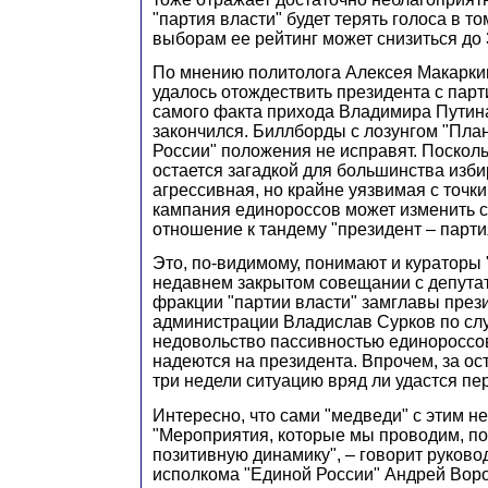
"партия власти" будет терять голоса в то
выборам ее рейтинг может снизиться до
По мнению политолога Алексея Макарки
удалось отождествить президента с парт
самого факта прихода Владимира Путин
закончился. Биллборды с лозунгом "Пла
России" положения не исправят. Посколь
остается загадкой для большинства изби
агрессивная, но крайне уязвимая с точки
кампания единороссов может изменить
отношение к тандему "президент – парти
Это, по-видимому, понимают и кураторы 
недавнем закрытом совещании с депута
фракции "партии власти" замглавы през
администрации Владислав Сурков по сл
недовольство пассивностью единороссо
надеются на президента. Впрочем, за о
три недели ситуацию вряд ли удастся пе
Интересно, что сами "медведи" с этим не
"Мероприятия, которые мы проводим, по
позитивную динамику", – говорит руково
исполкома "Единой России" Андрей Воро