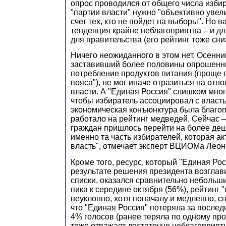
опрос проводился от общего числа избир
"партии власти" нужно "объективно увел
счет тех, кто не пойдет на выборы". Но 
тенденция крайне неблагоприятна – и дл
для правительства (его рейтинг тоже сни
Ничего неожиданного в этом нет. Осенни
заставивший более половины опрошенн
потребление продуктов питания (проще г
пояса"), не мог иначе отразиться на отн
власти. А "Единая Россия" слишком мног
чтобы избиратель ассоциировал с власть
экономическая конъюнктура была благоп
работало на рейтинг медведей. Сейчас –
граждан пришлось перейти на более деш
именно та часть избирателей, которая ак
власть", отмечает эксперт ВЦИОМа Леон
Кроме того, ресурс, который "Единая Ро
результате решения президента возглав
списки, оказался сравнительно небольши
пика к середине октября (56%), рейтинг 
неуклонно, хотя поначалу и медленно, сн
что "Единая Россия" потеряла за после
4% голосов (ранее теряла по одному про
тоже отражает достаточно неблагоприят