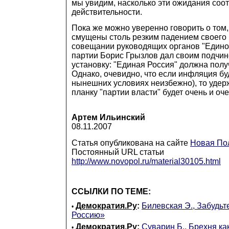
мы увидим, насколько эти ожидания соо
действительности.
Пока же можно уверенно говорить о том
смущены столь резким падением своего 
совещании руководящих органов "Едино
партии Борис Грызлов дал своим подчи
установку: "Единая Россия" должна полу
Однако, очевидно, что если инфляция буд
нынешних условиях неизбежно), то удер
планку "партии власти" будет очень и оч
Артем Ильинский
08.11.2007
Статья опубликована на сайте
Новая По
Постоянный URL статьи
http://www.novopol.ru/material30105.html
ССЫЛКИ ПО ТЕМЕ:
Демократия.Ру
:
Билевская Э., Забудь
•
Россию»
Демократия.Ру
:
Суварин Б., Брехня ка
•