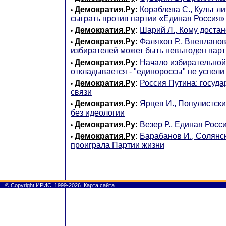
Демократия.Ру
:
Кораблева С., Культ л
•
сыграть против партии «Единая Россия»
Демократия.Ру
:
Шарий Л., Кому достан
•
Демократия.Ру
:
Фаляхов Р., Внеплано
•
избирателей может быть невыгоден парт
Демократия.Ру
:
Начало избирательной
•
откладывается - "единороссы" не успели
Демократия.Ру
:
Россия Путина: госуда
•
связи
Демократия.Ру
:
Ярцев И., Популистск
•
без идеологии
Демократия.Ру
:
Везер Р., Единая Росс
•
Демократия.Ру
:
Барабанов И., Солянск
•
проиграла Партии жизни
©
Copyright
ИРИС, 1999-2026
Карта сайта