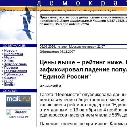
Правительство, которое делает смену власти невозм
неизбежной.
Джон Фицджеральд Кеннеди (1917-1963),
деятель, 35-й президент США
СОДЕРЖАНИЕ:
06.08.2026, четверг. Московское время 21:07
»
Новости
Обновлено:
08.11.2007
»
Библиотека
»
Медиа
»
X-files
Цены выше – рейтинг ниже
»
Хочу все знать
»
Проекты
зафиксировал падение попу
»
Горячая линия
»
Публикации
"Единой России"
»
Ссылки
»
О нас
»
English
Ильинский А.
ССЫЛКИ:
Газета "Ведомости" опубликовала данны
центра изучения общественного мнения
касающиеся рейтинга поддержки "Единой
этим данным, с 13 октября по 4 ноября 
единороссов населением упала с 56% до
Падение, конечно, не критичное. Как ука