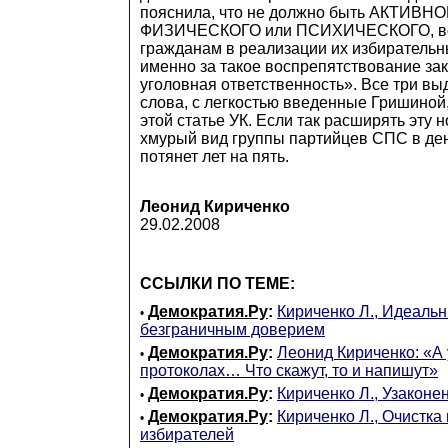
пояснила, что не должно быть АКТИВНОГ
ФИЗИЧЕСКОГО или ПСИХИЧЕСКОГО, во
гражданам в реализации их избирательн
именно за такое воспрепятствование за
уголовная ответственность». Все три в
слова, с легкостью введенные Гришиной,
этой статье УК. Если так расширять эту н
хмурый вид группы партийцев СПС в де
потянет лет на пять.
Леонид Кириченко
29.02.2008
ССЫЛКИ ПО ТЕМЕ:
Демократия.Ру
:
Кириченко Л., Идеаль
•
безграничным доверием
Демократия.Ру
:
Леонид Кириченко: «А 
•
протоколах… Что скажут, то и напишут»
Демократия.Ру
:
Кириченко Л., Узакон
•
Демократия.Ру
:
Кириченко Л., Очистка
•
избирателей