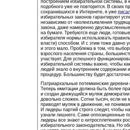
построением избирательной системы, в 
подобного уже не повторится. В своих п
сохранившихся в Интернете, я уже
писа
избирательных законов гарантируют усп
независимо от «волеизъявления трудящ
закона, даже намеренно двусмысленные
на бумаге. Требуются еще люди, готовы
избирателя нормы использовать правиль
власти) способом. И с этим тоже давно у
и этого мало. Проблема в том, что выбо
взрослого населения страны, большинств
участвует. Для успешного функциониров
избирательной системы важно, чтобы к
людей знало о внутреннем содержании 
процедур. Большинству будет достаточ
Патриархальные потемкинские деревни 
Теперь имитации должна быть более пр
и создан движущийся муляж демократии.
довольно сложен. Сотни тысяч, если не
приводят муляж в движение, не понимая
И лидеры партий строго следят, чтобы 
узнали лишнего. Сами оппозиционные п
лидеры все знают о хитросплетениях ро
избирательного законодательства. Но об