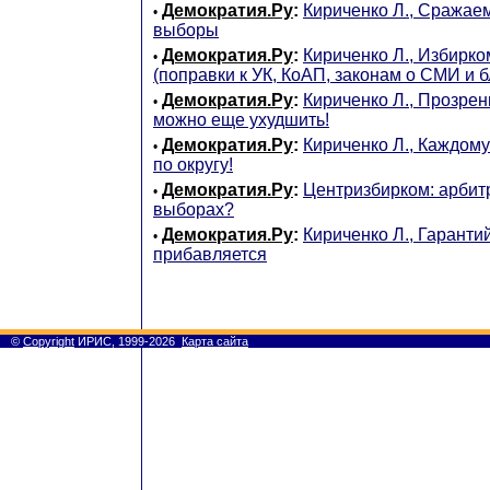
Демократия.Ру
:
Кириченко Л., Сражае
•
выборы
Демократия.Ру
:
Кириченко Л., Избирко
•
(поправки к УК, КоАП, законам о СМИ и 
Демократия.Ру
:
Кириченко Л., Прозрен
•
можно еще ухудшить!
Демократия.Ру
:
Кириченко Л., Каждом
•
по округу!
Демократия.Ру
:
Центризбирком: арбитр
•
выборах?
Демократия.Ру
:
Кириченко Л., Гарант
•
прибавляется
©
Copyright
ИРИС, 1999-2026
Карта сайта