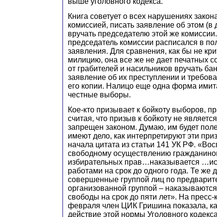
выше уголовного кодекса.
Книга советует о всех нарушениях зако
комиссией, писать заявление об этом (в 
вручать председателю этой же комиссии.
председатель комиссии расписался в по
заявления. Для сравнения, как бы не кр
милицию, она все же не дает печатных 
от грабителей и насильников вручать б
заявление об их преступлении и требова
его копии. Налицо еще одна форма имит
честные выборы.
Кое-кто призывает к бойкоту выборов, п
считая, что призыв к бойкоту не является
запрещен законом. Думаю, им будет полез
имеют дело, как интерпретируют эти при
начала цитата из статьи 141 УК РФ. «Во
свободному осуществлению гражданино
избирательных прав…наказывается …и
работами на срок до одного года. Те же
совершенные группой лиц по предварит
организованной группой – наказываютс
свободы на срок до пяти лет». На пресс
февраля член ЦИК Гришина показала, ка
действие этой нормы Уголовного кодекса