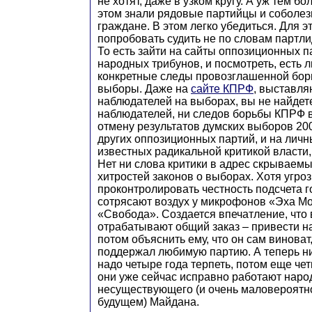
не хотят, даже в узком кругу. А уж тем бо
этом знали рядовые партийцы и соболе
граждане. В этом легко убедиться. Для э
попробовать судить не по словам партли
То есть зайти на сайты оппозиционных п
народных трибунов, и посмотреть, есть л
конкретные следы провозглашенной бор
выборы. Даже на
сайте КПРФ
, выставл
наблюдателей на выборах, вы не найдет
наблюдателей, ни следов борьбы КПРФ в
отмену результатов думских выборов 200
других оппозиционных партий, и на личн
известных радикальной критикой власти,
Нет ни слова критики в адрес скрываемы
хитростей законов о выборах. Хотя угро
проконтролировать честность подсчета 
сотрясают воздух у микрофонов «Эха М
«Свобода». Создается впечатление, что
отрабатывают общий заказ – привести н
потом объяснить ему, что он сам винова
поддержал любимую партию. А теперь ни
надо четыре года терпеть, потом еще че
они уже сейчас исправно работают наро
несуществующего (и очень маловероятно
будущем) Майдана.