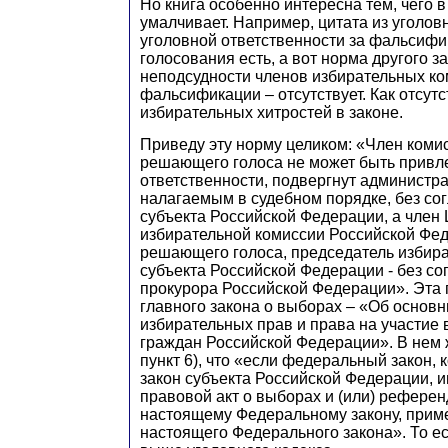
Но книга особенно интересна тем, чего в 
умалчивает. Например, цитата из уголов
уголовной ответственности за фальсифи
голосования есть, а вот норма другого з
неподсудности членов избирательных ко
фальсификации – отсутствует. Как отсутс
избирательных хитростей в законе.
Приведу эту норму целиком: «Член коми
решающего голоса не может быть привле
ответственности, подвергнут администр
налагаемым в судебном порядке, без со
субъекта Российской Федерации, а член
избирательной комиссии Российской Фе
решающего голоса, председатель избир
субъекта Российской Федерации - без со
прокурора Российской Федерации». Эта п
главного закона о выборах – «Об основн
избирательных прав и права на участие
граждан Российской Федерации». В нем ж
пункт 6), что «если федеральный закон, к
закон субъекта Российской Федерации, 
правовой акт о выборах и (или) рефере
настоящему Федеральному закону, при
настоящего Федерального закона». То ес