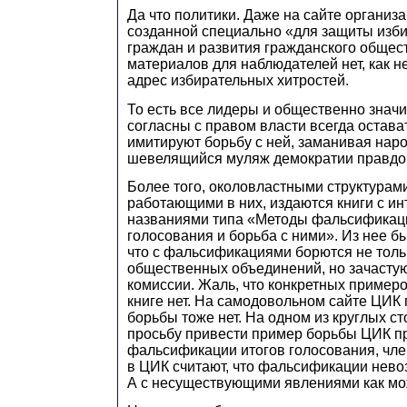
Да что политики. Даже на сайте организ
созданной специально «для защиты изб
граждан и развития гражданского общест
материалов для наблюдателей нет, как не
адрес избирательных хитростей.
То есть все лидеры и общественно зна
согласны с правом власти всегда остава
имитируют борьбу с ней, заманивая нар
шевелящийся муляж демократии правдо
Более того, околовластными структурами
работающими в них, издаются книги с и
названиями типа «Методы фальсификац
голосования и борьба с ними». Из нее б
что с фальсификациями борются не толь
общественных объединений, но зачасту
комиссии. Жаль, что конкретных пример
книге нет. На самодовольном сайте ЦИК
борьбы тоже нет. На одном из круглых с
просьбу привести пример борьбы ЦИК п
фальсификации итогов голосования, чле
в ЦИК считают, что фальсификации нево
А с несуществующими явлениями как мо