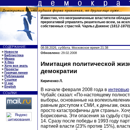
Известно, что неограниченные властители облада
прерогативой управлять решительно всем, за иск
собственных страстей.
Чарльз Диккенс (1812-1870
СОДЕРЖАНИЕ:
08.08.2026, суббота. Московское время 21:38
»
Новости
Обновлено:
29.02.2008
»
Библиотека
»
Медиа
»
X-files
Имитация политической жиз
»
Хочу все знать
»
Проекты
демократии
»
Горячая линия
»
Публикации
»
Ссылки
Кириченко Л.
»
О нас
»
English
В начале февраля 2008 года в
интервью
ССЫЛКИ:
Чубайс сказал: «По-настоящему полнос
выборы, основанные на волеизъявлении
равным доступом к СМИ, к деньгам, оказ
просто катастрофичны для страны». Хоч
Борисовича. Эти опасения за судьбу стр
14. Сразу после победы в 1993 году пар
партией власти (23% против 15%), власт