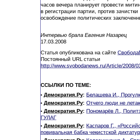
часов вечера планирует провести митин
в регистрации партии, против зачистки 
освобождение политических заключенн
Интервью брала Евгения Назарец
17.03.2008
Статья опубликована на сайте
Свобода
Постоянный URL статьи
http://www.svobodanews.ru/Article/2008/
ССЫЛКИ ПО ТЕМЕ:
Демократия.Ру
:
Белашева И., Прогулк
•
Демократия.Ру
:
Отчего люди не лета
•
Демократия.Ру
:
Пономарёв Л., Полит
•
ГУЛАГ
Демократия.Ру
:
Каспаров Г., «Россий
•
повивальная бабка чекистской диктату