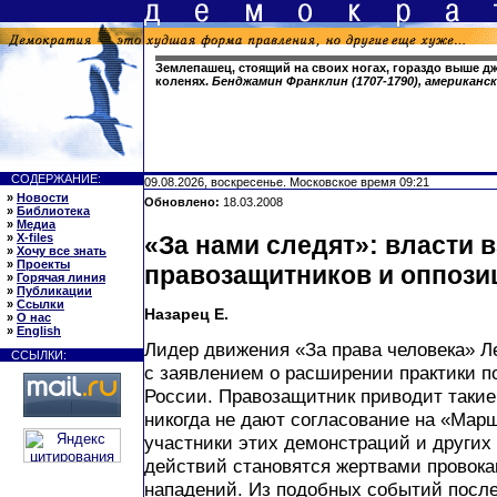
Землепашец, стоящий на своих ногах, гораздо выше д
коленях.
Бенджамин Франклин (1707-1790), американ
СОДЕРЖАНИЕ:
09.08.2026, воскресенье. Московское время 09:21
»
Новости
Обновлено:
18.03.2008
»
Библиотека
»
Медиа
»
X-files
«За нами следят»: власти в
»
Хочу все знать
»
Проекты
правозащитников и оппоз
»
Горячая линия
»
Публикации
»
Ссылки
Назарец Е.
»
О нас
»
English
Лидер движения «За права человека» 
ССЫЛКИ:
с заявлением о расширении практики п
России. Правозащитник приводит такие
никогда не дают согласование на «Мар
участники этих демонстраций и други
действий становятся жертвами провока
нападений. Из подобных событий после