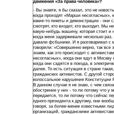
движения «За права человека»?
- Вы знаете, я бы сказал, это не новост
когда проходят «Марши несогласных», 
какие-то пикеты и демонстрации - они с
смотрят, кто входит, кто выходит. Мы н
какую-нибудь машину, которая стоит и 
когда меня задерживали несколько раз,
давали фсбшники. И я разговаривал с 
говорили: «Совершенно верно, так все 
знаем, как это происходит с активист
несогласных», когда они едут в Москву 
когда они садятся в поезда, в электричк
далее. То есть ситуация в стране такая
гражданских активистов. С другой сторо
колоссальное нарушение Конституции 
В данном случае я не знаю, с чем связ
обострение у них - то ли потому что у 
передается, то ли потому что сейчас п
одного президента к другому, они вообщ
говоря, за более-менее известными ли
организаций, гражданскими активистам