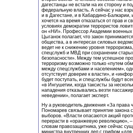
дагестанцы не встали на их сторону и п
федеральную власть. А сейчас у нас вз
и в Дагестане, и в Кабардино-Балкарии, 
хочется на время отказаться от прав и св
условиях демократии террористов ловить
он «НИ». Профессор Академии военных 
Цыганок полагает, что закон принимаетс
общества, а в интересах силовых ведомс
ведет не к снижению уровня терроризма,
спецслужб и МВД при сохранении стары
безопасности». Между тем успешное пр
терроризму возможно только «путем об
между спецслужбами и населением», од
отсутствует доверие к власти», и «инфо
будет поступать, и спецслужбы будут все
«в Ингушетии, когда таксисты за несколь
нападения отказывались везти пассажир
неведении», полагает эксперт.
Ну а руководитель движения «За права 
Пономарев связывает принятие закона 
выборов. «Власти опасаются акций проте
перерасти в «оранжевую революцию», –
словам правозащитника, уже сейчас сущ
министра внутренних дел с грифом «для