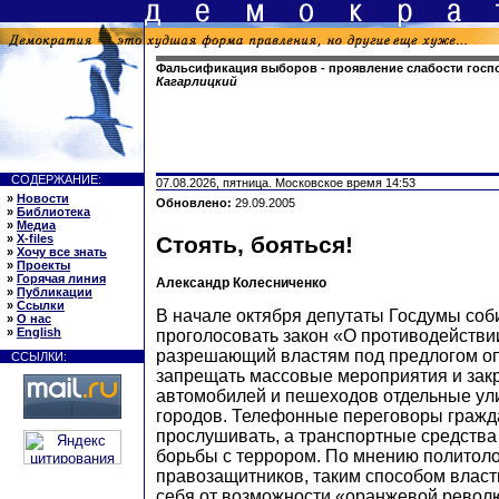
Фальсификация выборов - проявление слабости госп
Кагарлицкий
СОДЕРЖАНИЕ:
07.08.2026, пятница. Московское время 14:53
»
Новости
Обновлено:
29.09.2005
»
Библиотека
»
Медиа
»
X-files
Стоять, бояться!
»
Хочу все знать
»
Проекты
»
Горячая линия
Александр Колесниченко
»
Публикации
»
Ссылки
В начале октября депутаты Госдумы со
»
О нас
»
English
проголосовать закон «О противодействи
разрешающий властям под предлогом оп
ССЫЛКИ:
запрещать массовые мероприятия и зак
автомобилей и пешеходов отдельные ул
городов. Телефонные переговоры гражд
прослушивать, а транспортные средства
борьбы с террором. По мнению политоло
правозащитников, таким способом власт
себя от возможности «оранжевой револ