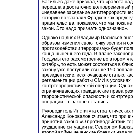
Васильев даже признал, что «работа на
перешла в достаточно долговременный 
«недавнее заседание антитеррористичес
которую возглавлял Фрадков как предсе
правительства, показало, что мы пока не
закон. Это надо признать однозначно».
Однако на днях Владимир Васильев вне
образом изменил свою точку зрения и со
противодействии терроризму» будет пол
конца нынешнего года. В плане законоп
Госдумы его рассмотрение во втором чт
октябрь, то есть может состояться в бли
закону уже поступили свыше 150 поправо
президентские, исключающие статью, к
регламентации работы СМИ в условиях
контртеррористической операции. Однак
ограничивающих гражданские права ре
террористической опасности и контртер
операции – в законе остались.
Руководитель Института стратегических 
Александр Коновалов считает, что прич
принятия закона «О противодействии те
ухудшение ситуации на Северном Кавказ
второй войны чеченские боевики напали 