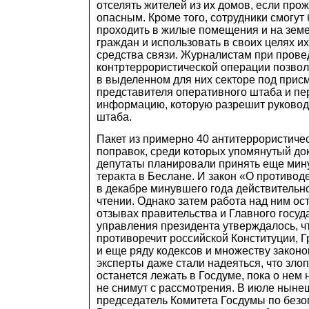
отселять жителей из их домов, если прож
опасным. Кроме того, сотрудники смогут
проходить в жилые помещения и на земе
граждан и использовать в своих целях и
средства связи. Журналистам при пров
контртеррористической операции позвол
в выделенном для них секторе под прис
представителя оперативного штаба и пер
информацию, которую разрешит руковод
штаба.
Пакет из примерно 40 антитеррористичес
поправок, среди которых упомянутый до
депутаты планировали принять еще мин
теракта в Беслане. И закон «О противод
в декабре минувшего года действительн
чтении. Однако затем работа над ним ос
отзывах правительства и Главного госу
управления президента утверждалось, чт
противоречит российской Конституции, 
и еще ряду кодексов и множеству закон
эксперты даже стали надеяться, что злоп
останется лежать в Госдуме, пока о нем 
не снимут с рассмотрения. В июле ныне
председатель Комитета Госдумы по без