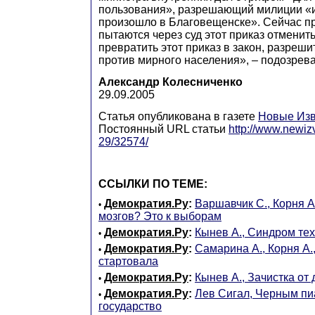
пользования», разрешающий милиции «и
произошло в Благовещенске». Сейчас п
пытаются через суд этот приказ отменить
превратить этот приказ в закон, разреш
против мирного населения», – подозрева
Александр Колесниченко
29.09.2005
Статья опубликована в газете
Новые Изв
Постоянный URL статьи
http://www.newiz
29/32574/
ССЫЛКИ ПО ТЕМЕ:
Демократия.Ру
:
Варшавчик С., Корня А
•
мозгов? Это к выборам
Демократия.Ру
:
Кынев А., Синдром те
•
Демократия.Ру
:
Самарина А., Корня А.
•
стартовала
Демократия.Ру
:
Кынев А., Зачистка от
•
Демократия.Ру
:
Лев Сигал, Черным пи
•
государство