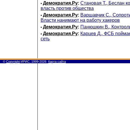
Демократия.Ру
:
Становая Т., Беслан 
•
власть против общества
Демократия.Ру
:
Варшавчик С., Сопроти
•
Власти нанимают на работу хакеров
Демократия.Ру
:
Панюшкин В., Контрол
•
Демократия.Ру
:
Карцев Д., ФСБ пойма
•
сеть
©
Copyright
ИРИС, 1999-2026
Карта сайта