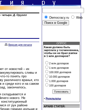
— четыре.
Д. Оруэлл
Democracy.ru
Web
ОПРОС
Версия для печати
Какая должна быть
зарплата у госчиновника,
чтобы он не брал взятки
в 1 млн долларов?
2 млн долларов
1 млн долларов
т от новостей – их
аккумулировать сливы и
100.000 долларов
 что-то понять про
10.000 долларов
ву различного вранья, кто
1.000 долларов
в и среди кого и на самом
100 долларов
зад, закончилось.
ии складывается и
Ничего нового. Не
•
Результаты
 конституционный
емся от рук районе
АРХИВ СТАТЕЙ:
" Чечню гораздо дольше и