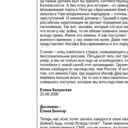
на танках должен был бы принять соответствующ
Безопасности. А без этого вся история – от приез
блокирования порта в Поти до сбрасывания бомб 
запуска в Гори вооруженных мародеров – сплошь
преступлений. И никакой договор с Грузией о пр
российских миротворцев не делает поведение рос
легитимным. Так вот, человек, который это все п
что если у нас война, то он обязан поменять мнен
всегда права. Иначе это измена. А как поступают
военного времени, у нас известно всем. Даже тем
представляет Иосифа Виссарионовича и его поряд
Сталин – отец советского страха, сковывающего 
бессознательное россиян. Пятьдесят пять лет про
умер, а мы не только все еще не освободились от
полюбили с новой силой этот антиквариат. Грузия 
более свободна от наследства, чем Россия. И ест
том, что именно Гори, где родился Иосиф Джугаш
бомбила больше всего. На то оно и бессознательн
совершать поступки, которые мы впоследствии н
Елена Калужская
15.08.2008
Дословно :
Елена Боннэр
Теперь нас всех хотят загнать каждого в свою ка
(бойне!) будь готов! Всегда готов!". Такая мерзо
всех отечественных СМИ, что не хочешь да всп