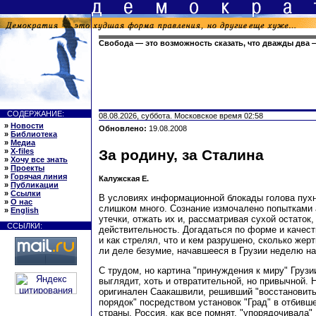
Свобода — это возможность сказать, что дважды два 
СОДЕРЖАНИЕ:
08.08.2026, суббота. Московское время 02:58
»
Новости
Обновлено:
19.08.2008
»
Библиотека
»
Медиа
»
X-files
За родину, за Сталина
»
Хочу все знать
»
Проекты
»
Горячая линия
Калужская Е.
»
Публикации
»
Ссылки
В условиях информационной блокады голова пухне
»
О нас
слишком много. Сознание измочалено попытками 
»
English
утечки, отжать их и, рассматривая сухой остаток,
ССЫЛКИ:
действительность. Догадаться по форме и качест
и как стрелял, что и кем разрушено, сколько жерт
ли деле безумие, начавшееся в Грузии неделю на
С трудом, но картина "принуждения к миру" Груз
выглядит, хоть и отвратительной, но привычной. 
оригинален Саакашвили, решивший "восстановить
порядок" посредством установок "Град" в отбивш
страны. Россия, как все помнят, "упорядочивала