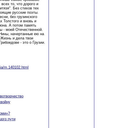
всех то, что дорого и
итязя". Без стихов тех
тоящие русские поэты.
есни, без грузинского
х Толстого и вновь и
она. А потом память
ы - моей Отечественной.
 Нины, начертанные ею на
"Жизнь и дела твои
Грибоедове - это о Грузии.
ssia/m.140102.html
авотворчество
 войну
жоми»?
шого пути