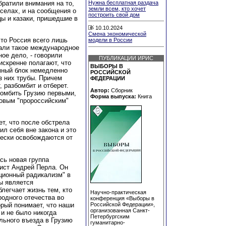
братили внимания на то,
Нужна бесплатная раздача
земли всем, кто хочет
 селах, и на сообщения о
построить свой дом
ы и казаки, пришедшие в
10.10.2024
Смена экономической
что Россия всего лишь
модели в России
тали такое международное
ое дело, - говорили
ПУБЛИКАЦИИ ИРИС
 искренне полагают, что
ВЫБОРЫ В
омный блок немедленно
РОССИЙСКОЙ
з них трубы. Причем
ФЕДЕРАЦИИ
 разбомбит и отберет.
Автор:
Сборник
бомбить Грузию первыми,
Форма выпуска:
Книга
новым "пророссийским"
ет, что после обстрела
ил себя вне закона и это
чески освобождаются от
ась новая группа
ист Андрей Перла. Он
иционный радикализм" в
ы является
легчает жизнь тем, кто
Научно-практическая
родного отечества во
конференция «Выборы в
орый понимает, что наши
Российской Федерации»,
организованная Санкт-
 и не было никогда
Петербургским
льного въезда в Грузию
гуманитарно-