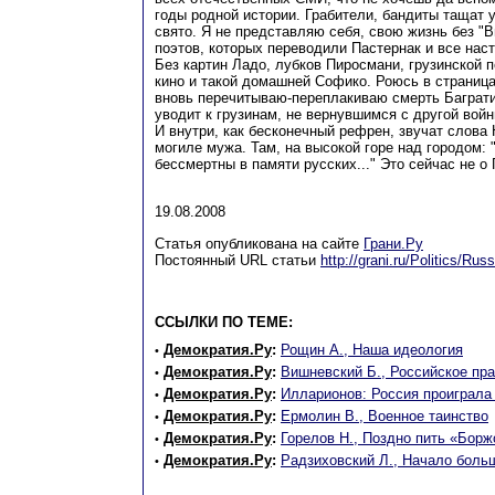
годы родной истории. Грабители, бандиты тащат у 
свято. Я не представляю себя, свою жизнь без "В
поэтов, которых переводили Пастернак и все нас
Без картин Ладо, лубков Пиросмани, грузинской п
кино и такой домашней Софико. Роюсь в страница
вновь перечитываю-переплакиваю смерть Баграти
уводит к грузинам, не вернувшимся с другой войн
И внутри, как бесконечный рефрен, звучат слова
могиле мужа. Там, на высокой горе над городом: 
бессмертны в памяти русских..." Это сейчас не о 
19.08.2008
Статья опубликована на сайте
Грани.Ру
Постоянный URL статьи
http://grani.ru/Politics/Ru
ССЫЛКИ ПО ТЕМЕ:
Демократия.Ру
:
Рощин А., Наша идеология
•
Демократия.Ру
:
Вишневский Б., Российское пр
•
Демократия.Ру
:
Илларионов: Россия проиграла
•
Демократия.Ру
:
Ермолин В., Военное таинство
•
Демократия.Ру
:
Горелов Н., Поздно пить «Бор
•
Демократия.Ру
:
Радзиховский Л., Начало боль
•