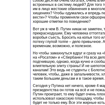
собою десятки очень богатых, очень вли
встроенных в систему людей? Для того т
им в лицо жестокие обвинения в многол
хищениях? Чтобы одумались и впредь пе
вести»? Чтобы променяли свои офшорн
хорошие отметки по поведению?
Вот уж в чем В. Путин никак не заметен, т
прекраснодушии. Ему человека оттоптать
воробья съесть. Бросить на копья того и
потеху глупой толпе – дело привычное.
временам, возможно, и полезное.
Но чтобы замахнуться вдруг и сразу на 
на «Росатом» и «Сбербанк»! На всю дел
подгнившую, однако, когда кучно и сообщ
влиятельную элиту страны! И не шепотом
каналам! Это ведь не студенты с Болотно
человек, чтобы, даже в запальчивости, х
таким большим деньгам и в такое время.
Сегодня у Путина нет ничего, кроме 4 ма
президентства он готов на всё и не пожа
Путин проиграет, то ему будет очень пло
использовал хакасскую площадку, чтобы 
будет не только ему. Все эти жирные кот