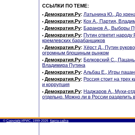
ССЫЛКИ ПО ТЕМЕ:
Демократия.Ру
:
Латынина Ю., До хрен
•
Демократия.Ру
:
Кох А., Партия, Влад
•
Демократия.Ру
:
Баранов А., Выборы П
•
Демократия.Ру
:
Путин ответит народу
•
кремлевских барабанщиков
Демократия.Ру
:
Хёрст Д., Путин руков
•
огромным блошиным рынком
Демократия.Ру
:
Белковский С., Пацаны
•
Владимира Путина
Демократия.Ру
:
Альбац Е., Игры паца
•
Демократия.Ру
:
Россия стоит на трех к
•
и коррупция
Демократия.Ру
:
Наджаров А., Мухи-отд
•
отдельно. Можно ли в России разделить 
©
Copyright
ИРИС, 1999-2026
Карта сайта