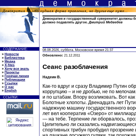
Демократия и государственный суверенитет должны бы
должно подавлять другое.
Дмитрий Медведев
СОДЕРЖАНИЕ:
08.08.2026, суббота. Московское время 21:37
»
Новости
Обновлено:
21.12.2011
»
Библиотека
»
Медиа
»
X-files
Сеанс разоблачения
»
Хочу все знать
»
Проекты
»
Горячая линия
Надеин В.
»
Публикации
»
Ссылки
Как-то вдруг и сразу Владимир Путин об
»
О нас
»
English
коррупцию – и не дробью, не по мелочам
и по штабам. Впору возликовать. Вот ка
ССЫЛКИ:
Болотные хлопоты. Двенадцать лет Пути
надежную машину государственного вор
лет вел кооператив «Озеро» от миллиард
— на тебе. Терпение ли оборвалось, про
Целительно ли сказались надвигающиес
спортивных трибун пробудил прозрение 
на лацкане досужего гуляки, так похожая