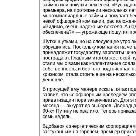
займов или покупки векселей. «Русгидро
премьера, на протяжении нескольких ле
многомиллиардные займы и покупает бе
некой офшорной компании, расположенн
«Видимо, очень надежные векселя. А на
обеспечена?» — угрожающе пошутил пр
Шутки шутками, но на следующее утро а
обрушились. Поскольку компания на чет
принадлежит государству, зарплаты чин
пострадают. Главным итогом жестокой пу
стали мы с вами как коллективные совл
собственность, и без того подточенная
кризисом, стала стоить еще на нескольк
дешевле.
В присущей ему манере искать пятак по
заявил, что «с офшорным наследием эпо
приватизации пора заканчивать». Для эт
месяца — аккурат до выборов. Двенадца
90-х» Путину не хватило. Теперь приказа
семь недель.
Вдобавок к энергетическим корпорациям
застуканным на горячем, премьер прика