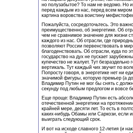
но полузабытое? То нам не ведомо. Но и
перед каждым из нас, перед всем миром
картина воровства воистину мефистофе
Пожалуйста, сосредоточьтесь. Это важно
преимущественно, об энергетике. Об от
чем не сравнимое значение для жизни с
каждого из нас. Об отрасли, где природн
позволяют России первенствовать в мир
благоденствовать. Об отрасли, куда по 
государство на дух не пускает зарубежн
купечество не жалует. Тут безраздельно 
вертикаль. Тут каждый чих звучит по вол
Попросту говоря, в энергетике нет ни е
значимой фигуры, которую премьер (а до
Владимир Путин не мог бы снять с долж
секунду под любым предлогом и вовсе бе
Еще проще: Владимир Путин есть абсо
отечественной энергетики на протяжении
крайней мере, десяти лет. То есть в пол
каких-нибудь Обамы или Саркози, если 
выиграть следующий срок.
И вот на исходе славного 12-летия (и нак