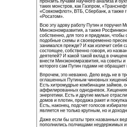
пронзить лучами научного анализа и бух
таких монстров, как Газпром, «Транснеф
«Совкомфлот», ВТБ, Сбербанк, а также 
«Росатом».
Всю эту адову работу Путин и поручил М
Минэкономразвития, а также Росфинмони
собственно, для того и придуман, чтобы
подобные схемы и своевременно пресека
занимался прежде? И как излечит себя 
состоящее, собственно говоря, из назв
деятелей? И какой такой вклад в очище
внести Минэкономразвития, на советы и
которого сам Путин годами не обращает
Впрочем, это неважно. Дело ведь не в т
оглашенных Путиным чиновных хищений. 
Есть хитромудрые комбинации займов, 
аффилированных однодневок. Хищениям
энергетики. Есть и другие милые отрасли
домов и плотин, продажа ракет и покупк
Есть, наконец, подсчет голосов избирате
является не только крупным, но и доход
Даже если бы штаты трех названных вед
пополнились полчищами неудержимых и