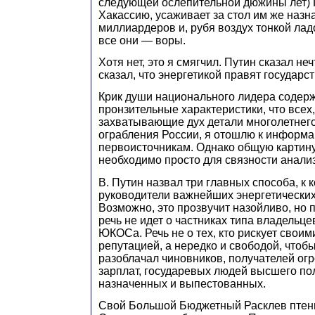
следующей ослепительной дюжины лет) 
Хакассию, усаживает за стол им же наз
миллиардеров и, рубя воздух тонкой ладо
все они — воры.
Хотя нет, это я смягчил. Путин сказал не
сказал, что энергетикой правят государс
Крик души национального лидера содерж
пронзительные характеристики, что всех,
захватывающие дух детали многолетнего
ограбления России, я отошлю к информ
первоисточникам. Однако общую картину
необходимо просто для связности анализ
В. Путин назвал три главных способа, к
руководители важнейших энергетических
Возможно, это прозвучит назойливо, но 
речь не идет о частниках типа владельц
ЮКОСа. Речь не о тех, кто рискует своим
репутацией, а нередко и свободой, чтобы
разоблачал чиновников, получателей ог
зарплат, государевых людей высшего по
назначенных и выпестованных.
Свой Большой Бюджетный Расклев птен