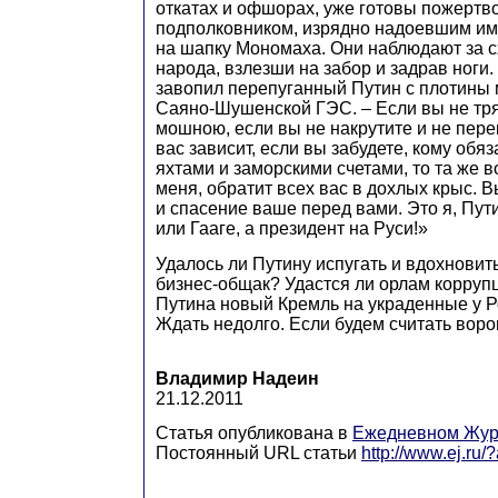
откатах и офшорах, уже готовы пожертв
подполковником, изрядно надоевшим им
на шапку Мономаха. Они наблюдают за с
народа, взлезши на забор и задрав ноги
завопил перепуганный Путин с плотины
Саяно-Шушенской ГЭС. – Если вы не тр
мошною, если вы не накрутите и не перек
вас зависит, если вы забудете, кому обя
яхтами и заморскими счетами, то та же в
меня, обратит всех вас в дохлых крыс. 
и спасение ваше перед вами. Это я, Пути
или Гааге, а президент на Руси!»
Удалось ли Путину испугать и вдохновит
бизнес-общак? Удастся ли орлам корруп
Путина новый Кремль на украденные у
Ждать недолго. Если будем считать вор
Владимир Надеин
21.12.2011
Статья опубликована в
Ежедневном Жур
Постоянный URL статьи
http://www.ej.ru