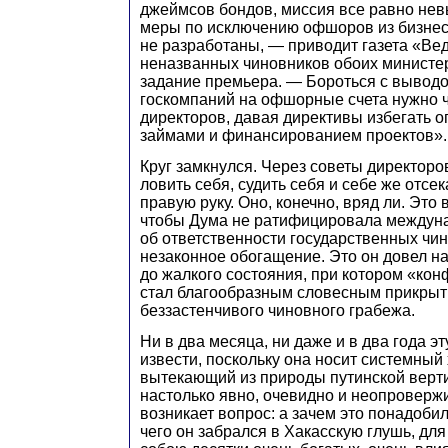
джеймсов бондов, миссия все равно не
меры по исключению офшоров из бизнес
не разработаны, — приводит газета «Ве
неназванных чиновников обоих министе
задание премьера. — Бороться с вывод
госкомпаний на офшорные счета нужно 
директоров, давая директивы избегать 
займами и финансированием проектов».
Круг замкнулся. Через советы директоро
ловить себя, судить себя и себе же отсе
правую руку. Оно, конечно, вряд ли. Это 
чтобы Дума не ратифицировала междун
об ответственности государственных чин
незаконное обогащение. Это он довел н
до жалкого состояния, при котором «кон
стал благообразным словесным прикрыт
беззастенчивого чиновного грабежа.
Ни в два месяца, ни даже и в два года эт
извести, поскольку она носит системный 
вытекающий из природы путинской верти
настолько явно, очевидно и неопроверж
возникает вопрос: а зачем это понадоби
чего он забрался в Хакасскую глушь, для