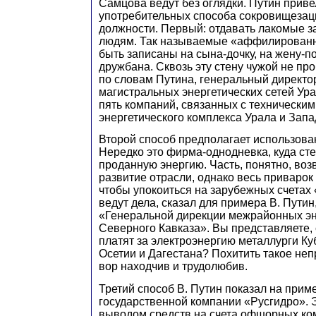
Самцова ведут без оглядки. Путин приве
употребительных способа сокровищезац
должности. Первый: отдавать лакомые з
людям. Так называемые «аффилированн
быть записаны на сына-дочку, на жену-по
дружбана. Сквозь эту стену чужой не про
по словам Путина, генеральный директ
магистральных энергетических сетей Ур
пять компаний, связанных с технически
энергетического комплекса Урала и Зап
Второй способ предполагает использова
Нередко это фирма-однодневка, куда сте
проданную энергию. Часть, понятно, воз
развитие отрасли, однако весь приварок
чтобы упокоиться на зарубежных счетах 
ведут дела, сказал для примера В. Путин
«Генеральной дирекции межрайонных эн
Северного Кавказа». Вы представляете,
платят за электроэнергию металлурги Ку
Осетии и Дагестана? Похитить такое неп
вор находчив и трудолюбив.
Третий способ В. Путин показал на при
государственной компании «Русгидро». 
выводом средств на счета офшорных ко