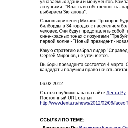
узнаваемых зданий и монументов. Кампа
лозунгами : "Власть и собственность - на
выбираем Зюганова".
Самовыдвиженец Михаил Прохоров буде
билборды в 34 городах с населением бо
человек. Они будут представлять собой 
сине-красных тонах с лозунгами "Требуйт
первой волне - "Новый президент - новая
Какую стратегию избрал лидер "Справед
Сергей Миронов, не уточняется.
Выборы президента состоятся 4 марта. 
кандидаты получили право начать агита
06.02.2012
Статья опубликована на сайте
Лента.Ру
Постоянный URL статьи
http://www.lenta.ru/news/2012/02/06/faceoff
ССЫЛКИ ПО ТЕМЕ:
Демократия.Ру
:
Владимир Кардаил: Ос