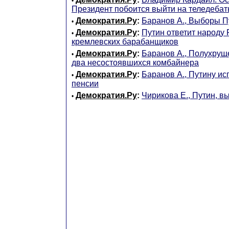
•
Президент побоится выйти на теледеба
Демократия.Ру
:
Баранов А., Выборы П
•
Демократия.Ру
:
Путин ответит народу
•
кремлевских барабанщиков
Демократия.Ру
:
Баранов А., Полухрущ
•
два несостоявшихся комбайнера
Демократия.Ру
:
Баранов А., Путину ис
•
пенсии
Демократия.Ру
:
Чирикова Е., Путин, вы
•