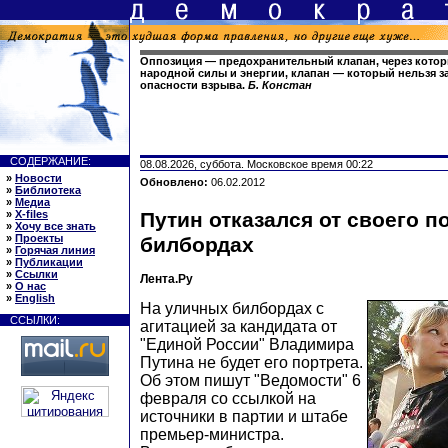
Оппозиция — предохранительный клапан, через кото
народной силы и энергии, клапан — который нельзя з
опасности взрыва.
Б. Констан
СОДЕРЖАНИЕ:
08.08.2026, суббота. Московское время 00:22
»
Новости
Обновлено:
06.02.2012
»
Библиотека
»
Медиа
»
X-files
Путин отказался от своего п
»
Хочу все знать
»
Проекты
билбордах
»
Горячая линия
»
Публикации
»
Ссылки
Лента.Ру
»
О нас
»
English
На уличных билбордах с
ССЫЛКИ:
агитацией за кандидата от
"Единой России" Владимира
Путина не будет его портрета.
Об этом пишут "Ведомости" 6
февраля со ссылкой на
источники в партии и штабе
премьер-министра.