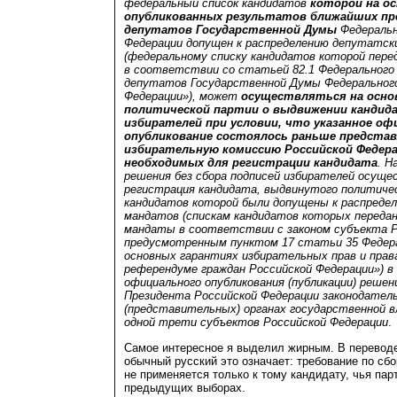
федеральный список кандидатов
которой на о
опубликованных результатов ближайших п
депутатов Государственной Думы
Федеральн
Федерации допущен к распределению депутатск
(федеральному списку кандидатов которой пер
в соответствии со статьей 82.1 Федерального 
депутатов Государственной Думы Федерального
Федерации»), может
осуществляться на осно
политической партии о выдвижении кандида
избирателей при условии, что указанное оф
опубликование состоялось раньше предста
избирательную комиссию Российской Федер
необходимых для регистрации кандидата
. Н
решения без сбора подписей избирателей осущ
регистрация кандидата, выдвинутого политичес
кандидатов которой были допущены к распреде
мандатов (спискам кандидатов которых переда
мандаты в соответствии с законом субъекта Р
предусмотренным пунктом 17 статьи 35 Федера
основных гарантиях избирательных прав и прав
референдуме граждан Российской Федерации») в
официального опубликования (публикации) решен
Президента Российской Федерации законодател
(представительных) органах государственной в
одной трети субъектов Российской Федерации
.
Самое интересное я выделил жирным. В переводе
обычный русский это означает: требование по сб
не применяется только к тому кандидату, чья пар
предыдущих выборах.