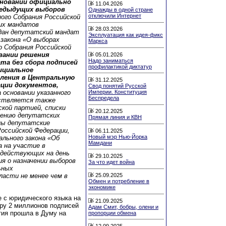
сновании официально
11.04.2026
редыдущих выборов
Однажды в одной стране
отключили Интернет
ого Собрания Российской
их мандатов
28.03.2026
едан депутатский мандат
Эксплуатация как идея-фикс
закона «О выборах
Маркса
 Собрания Российской
вании решения
05.01.2026
Надо заниматься
та без сбора подписей
профилактикой диктатур
ициальное
вления в Центральную
31.12.2025
ации документов,
Свод понятий Русской
Империи. Конституция
а основании указанного
Беспредела
ествляется также
кой партией, списки
20.12.2025
лению депутатских
Прямая линия и КВН
ны депутатские
оссийской Федерации,
06.11.2025
Новый мэр Нью-Йорка
льного закона «Об
Мамдани
а на участие в
 действующих на день
29.10.2025
ия о назначении выборов
За что идет война
ьных
25.09.2025
ласти не менее чем в
Обмен и потребление в
экономике
 с юридического языка на
21.09.2025
ору 2 миллионов подписей
Адам Смит, бобры, олени и
тия прошла в Думу на
пропорции обмена
12.09.2025