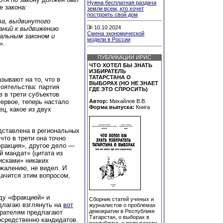
Нужна бесплатная раздача
е закона:
земли всем, кто хочет
построить свой дом
та, выдвинутого
10.10.2024
аний к выдвижению
Смена экономической
альным законом и
модели в России
»
.
ПУБЛИКАЦИИ ИРИС
ЧТО ХОТЕЛ БЫ ЗНАТЬ
ИЗБИРАТЕЛЬ
ТАТАРСТАНА О
зывают на то, что в
ВЫБОРАХ (НО НЕ ЗНАЕТ
тоятельства: партия
ГДЕ ЭТО СПРОСИТЬ)
в в трети субъектов
ервое, теперь настало
Автор:
Михайлов В.В.
Форма выпуска:
Книга
ец, какое из двух
дставлена в региональных
то в трети она точно
фракция», другое дело —
й мандат» (цитата из
писками» никаких
ожалению, не видел. И
ачится этим вопросом,
ду «фракцией» и
Сборник статей ученых и
едлагаю взглянуть на
вот
журналистов о проблемах
демократии в Республике
бирателям предлагают
Татарстан, о выборах в
осредственно кандидатов.