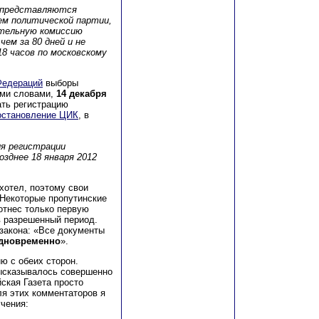
а представляются
м политической партии,
ательную комиссию
ем за 80 дней и не
18 часов по московскому
Федераций
выборы
ыми словами,
14 декабря
ать регистрацию
остановление ЦИК
, в
ля регистрации
озднее 18 января 2012
хотел, поэтому свои
 Некоторые пропутинские
 отнес только первую
в разрешенный период.
закона: «Все документы
дновременно
».
ю с обеих сторон.
высказывалось совершенно
ская Газета просто
ля этих комментаторов я
чения: