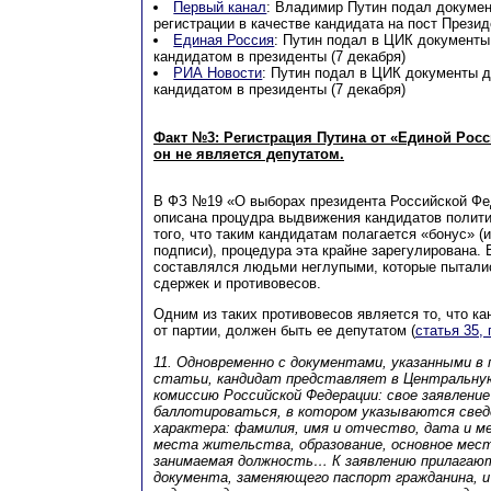
Первый канал
: Владимир Путин подал докуме
регистрации в качестве кандидата на пост Презид
Единая Россия
: Путин подал в ЦИК документы
кандидатом в президенты (7 декабря)
РИА Новости
: Путин подал в ЦИК документы д
кандидатом в президенты (7 декабря)
Факт №3: Регистрация Путина от «Единой Росси
он не является депутатом.
В ФЗ №19 «О выборах президента Российской Фе
описана процудра выдвижения кандидатов полит
того, что таким кандидатам полагается «бонус» (
подписи), процедура эта крайне зарегулирована. 
составлялся людьми неглупыми, которые пытали
сдержек и противовесов.
Одним из таких противовесов является то, что к
от партии, должен быть ее депутатом (
статья 35, 
11. Одновременно с документами, указанными в 
статьи, кандидат представляет в Центральну
комиссию Российской Федерации: свое заявление
баллотироваться, в котором указываются свед
характера: фамилия, имя и отчество, дата и м
места жительства, образование, основное мес
занимаемая должность… К заявлению прилагают
документа, заменяющего паспорт гражданина, и