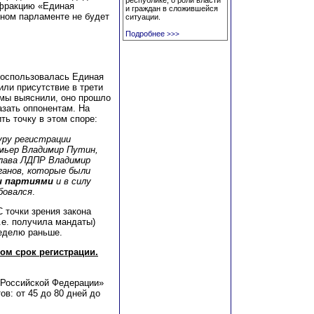
республике, о роли власти
 фракцию «Единая
и граждан в сложившейся
ьном парламенте не будет
ситуации.
Подробнее
>>>
 воспользовалась Единая
или присутствие в трети
 мы выяснили, оно прошло
азать оппонентам. На
ть точку в этом споре:
уру регистрации
мьер Владимир Путин,
глава ЛДПР Владимир
ганов, которые были
и партиями
и в силу
бовался
.
С точки зрения закона
.е. получила мандаты)
неделю раньше.
ом срок регистрации.
 Российской Федерации»
ов: от 45 до 80 дней до