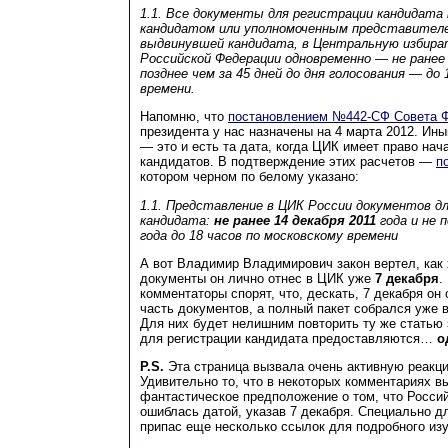
1.1. Все документы для регистрации кандидат
кандидатом или уполномоченным представителе
выдвинувшей кандидата, в Центральную избир
Российской Федерации одновременно — не ранее ч
позднее чем за 45 дней до дня голосования — до 
времени.
Напомню, что
постановлением №442-СФ Совета 
президента у нас назначены на 4 марта 2012. Ин
— это и есть та дата, когда ЦИК имеет право нач
кандидатов. В подтверждение этих расчетов —
п
котором черном по белому указано:
1.1. Представление в ЦИК России документов д
кандидата:
не ранее 14 декабря 2011
года и не п
года до 18 часов по московскому времени
А вот Владимир Владимирович закон вертел, как 
документы он лично отнес в ЦИК уже
7 декабря
.
комментаторы спорят, что, дескать, 7 декабря он
часть документов, а полный пакет собрался уже 
Для них будет нелишним повторить ту же статью 
для регистрации кандидата предоставляются…
о
P.S.
Эта страница вызвала очень активную реакци
Удивительно то, что в некоторых комментариях 
фантастическое предположение о том, что Россий
ошиблась датой, указав 7 декабря. Специально д
припас еще несколько ссылок для подробного изу