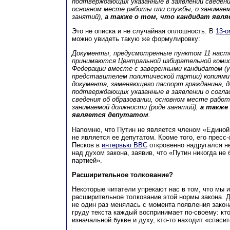
подтверждающих указанные в заявлении сведени
основном месте работы или службы, о занимаем
занятий),
а также о том, что кандидат явл
Это не описка и не случайная оплошность. В
13-о
можно увидеть такую же формулировку:
Документы, предусмотренные пунктом 11 наст
принимаются Центральной избирательной комис
Федерации вместе с заверенными кандидатом (
представителем политической партии) копиями
документа, заменяющего паспорт гражданина, 
подтверждающих указанные в заявлении о согл
сведения об образовании, основном месте работ
занимаемой должности (роде занятий),
а также
является депутатом
.
Напомню, что Путин не является членом «Единой
не является ее депутатом. Кроме того, его пресс
Песков в
интервью BBC
откровенно надругался не
над духом закона, заявив, что «Путин никогда не
партией».
Расширительное толкование?
Некоторые читатели упрекают нас в том, что мы 
расширительное толкование этой нормы закона. Д
не один раз менялась с момента появления закона
груду текста каждый воспринимает по-своему: кто
изначальной букве и духу, кто-то находит «спаси