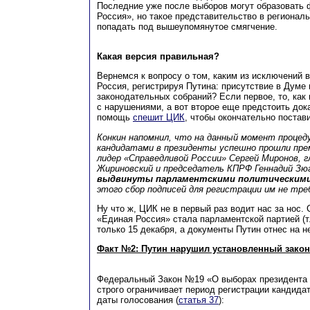
Последние уже после выборов могут образовать
Россия», но такое представительство в регионал
попадать под вышеупомянутое смягчение.
Какая версия правильная?
Вернемся к вопросу о том, каким из исключений
Россия, регистрируя Путина: присутствие в Думе 
законодательных собраний? Если первое, то, как
с нарушениями, а вот второе еще предстоить док
помощь
спешит ЦИК
, чтобы окончательно постави
Конкин напомнил, что на данный момент процед
кандидатами в президенты успешно прошли пре
лидер «Справедливой России» Сергей Миронов, 
Жириновский и председатель КПРФ Геннадий Зю
выдвинуты парламентскими политическим
этого сбор подписей для регистрации им не тре
Ну что ж, ЦИК не в первый раз водит нас за нос. 
«Единая Россия» стала парламентской партией (т
только 15 декабря, а документы Путин отнес на 
Факт №2: Путин нарушил установленный закон
Федеральный Закон №19 «О выборах президента
строго ограничивает период регистрации кандидат
даты голосования (
статья 37
):