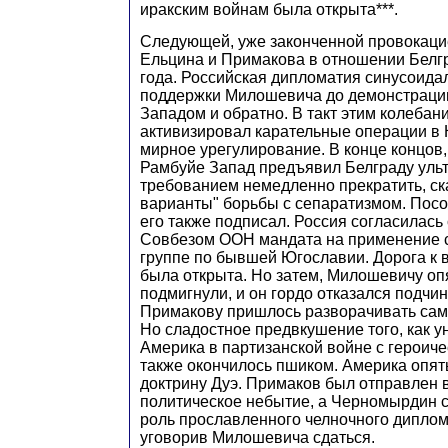
иракским войнам была открыта***.
Следующей, уже законченной провокаци
Ельцина и Примакова в отношении Белг
года. Российская дипломатия синусоида
поддержки Милошевича до демонстрации
Западом и обратно. В такт этим колебан
активизировал карательные операции в 
мирное урегулирование. В конце концов,
Рамбуйе Запад предъявил Белграду уль
требованием немедленно прекратить, ска
варианты" борьбы с сепаратизмом. Посо
его также подписал. Россия согласилась
Совбезом ООН мандата на применение 
группе по бывшей Югославии. Дорога к 
была открыта. Но затем, Милошевичу оп
подмигнули, и он гордо отказался подчи
Примакову пришлось разворачивать само
Но сладостное предвкушение того, как у
Америка в партизанской войне с героич
также окончилось пшиком. Америка опя
доктрину Дуэ. Примаков был отправлен в
политическое небытие, а Черномырдин 
роль прославленного челночного диплом
уговорив Милошевича сдаться.