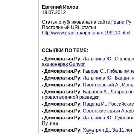
Евгений Ихлов
19.07.2012
Статья опубликована на сайте
Грани.Ру
Постоянный URL статьи
http://www.grani.ru/opinion/m.199110.html
ССЫЛКИ ПО ТЕМЕ:
Демократия.Ру
:
Латынина Ю., О внешн
•
акционерах Gunvor
Демократия.Ру
:
Гавров С., Гибель имп
•
Демократия.Ру
:
Латынина Ю., Бандит 
•
Демократия.Ру
:
Пионтковский А., Изгн
•
Демократия.Ру
:
Баранов А., Лавров о
•
провал военной разведки
Демократия.Ру
:
Пацепа И., Российски
•
Демократия.Ру
:
Советские связи Араф
•
Демократия.Ру
:
Латынина Ю., Однопо
•
Путина
Демократия.Ру
:
Хачатрян Д., За 11 ле
•