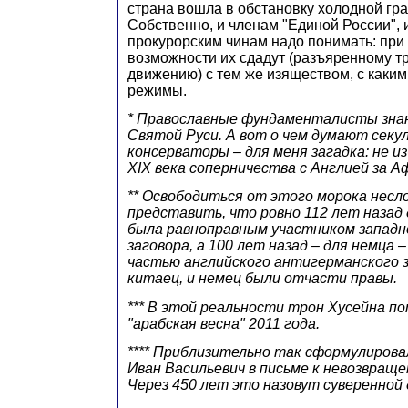
страна вошла в обстановку холодной гр
Собственно, и членам "Единой России", 
прокурорским чинам надо понимать: при
возможности их сдадут (разъяренному т
движению) с тем же изяществом, с каким
режимы.
* Православные фундаменталисты знаю
Святой Руси. А вот о чем думают секу
консерваторы – для меня загадка: не и
XIX века соперничества с Англией за 
** Освободиться от этого морока несл
представить, что ровно 112 лет назад
была равноправным участником западн
заговора, а 100 лет назад – для немца 
частью английского антигерманского з
китаец, и немец были отчасти правы.
*** В этой реальности трон Хусейна п
"арабская весна" 2011 года.
**** Приблизительно так сформулирова
Иван Васильевич в письме к невозвраще
Через 450 лет это назовут суверенной