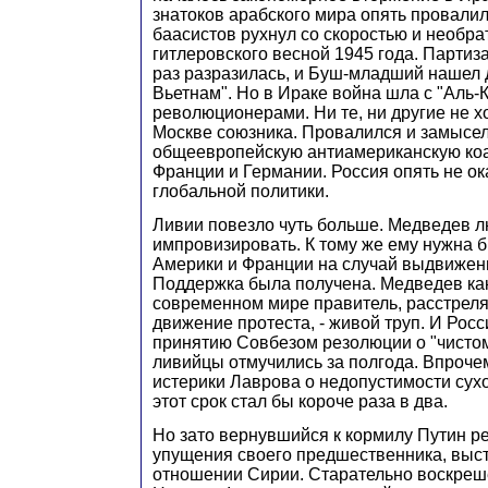
знатоков арабского мира опять провалил
баасистов рухнул со скоростью и необр
гитлеровского весной 1945 года. Партиза
раз разразилась, и Буш-младший нашел 
Вьетнам". Но в Ираке война шла с "Аль-
революционерами. Ни те, ни другие не х
Москве союзника. Провалился и замысе
общеевропейскую антиамериканскую ко
Франции и Германии. Россия опять не ок
глобальной политики.
Ливии повезло чуть больше. Медведев 
импровизировать. К тому же ему нужна 
Америки и Франции на случай выдвижени
Поддержка была получена. Медведев как-
современном мире правитель, расстрел
движение протеста, - живой труп. И Рос
принятию Совбезом резолюции о "чистом
ливийцы отмучились за полгода. Впрочем
истерики Лаврова о недопустимости сух
этот срок стал бы короче раза в два.
Но зато вернувшийся к кормилу Путин р
упущения своего предшественника, выст
отношении Сирии. Старательно воскреш