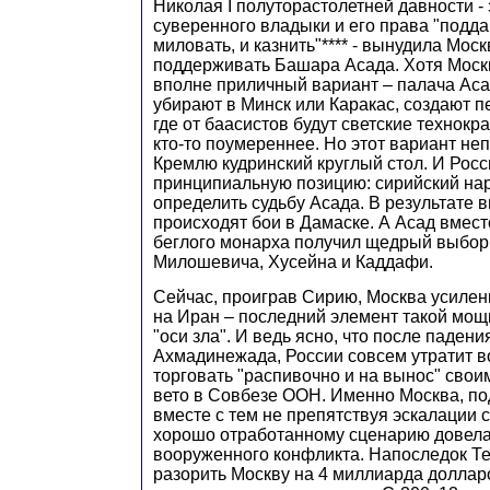
Николая I полуторастолетней давности -
суверенного владыки и его права "подда
миловать, и казнить"**** - вынудила Моск
поддерживать Башара Асада. Хотя Моск
вполне приличный вариант – палача Ас
убирают в Минск или Каракас, создают п
где от баасистов будут светские технокра
кто-то поумереннее. Но этот вариант н
Кремлю кудринский круглый стол. И Рос
принципиальную позицию: сирийский на
определить судьбу Асада. В результате в
происходят бои в Дамаске. А Асад вмест
беглого монарха получил щедрый выбор
Милошевича, Хусейна и Каддафи.
Сейчас, проиграв Сирию, Москва усилен
на Иран – последний элемент такой мо
"оси зла". И ведь ясно, что после паден
Ахмадинежада, России совсем утратит 
торговать "распивочно и на вынос" сво
вето в Совбезе ООН. Именно Москва, п
вместе с тем не препятствуя эскалации с
хорошо отработанному сценарию довела
вооруженного конфликта. Напоследок Те
разорить Москву на 4 миллиарда доллар