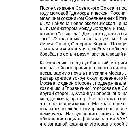
После увядания Советского Союза и посл
году молодой "демократической" России
младшим союзником Соединенных Штато
была найдена новая экологическая ниша
быть медиатором между Западом и тем, 
названо "осью зла". Для этого должна б
"ось". 22 года тому назад разгуляться бы
Ливия, Сирия, Северная Корея... Позици
- важная и уважаемая в любом сообществ
борьба, но есть и разум, заставляющий 
К сожалению, спецслужбистский, интрига
постзастойного правящего класса налож
несмываемую печать на усилия Москвы. 
разгар кризиса вокруг оккупированного 
Москва, с одной стороны, поддерживал
коалицию и "правильно" голосовала в Со
другой стороны, Хусейну непрерывно ш
мол, держись, братец. Все шло как по п
что в последний момент Москва его не ос
отказался от любых компромиссов, и во
неминуема. Наслушавшись своих арабис
обожавших социал-фашизм партии БААС
что западной коалиции уготован второй 