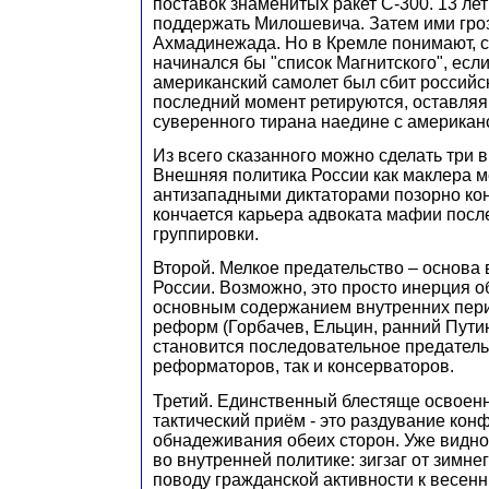
поставок знаменитых ракет С-300. 13 лет
поддержать Милошевича. Затем ими гро
Ахмадинежада. Но в Кремле понимают, 
начинался бы "список Магнитского", если
американский самолет был сбит российск
последний момент ретируются, оставля
суверенного тирана наедине с американ
Из всего сказанного можно сделать три 
Внешняя политика России как маклера 
антизападными диктаторами позорно кон
кончается карьера адвоката мафии посл
группировки.
Второй. Мелкое предательство – основа
России. Возможно, это просто инерция о
основным содержанием внутренних пер
реформ (Горбачев, Ельцин, ранний Пути
становится последовательное предатель
реформаторов, так и консерваторов.
Третий. Единственный блестяще освое
тактический приём - это раздувание кон
обнадеживания обеих сторон. Уже видно,
во внутренней политике: зигзаг от зимне
поводу гражданской активности к весен