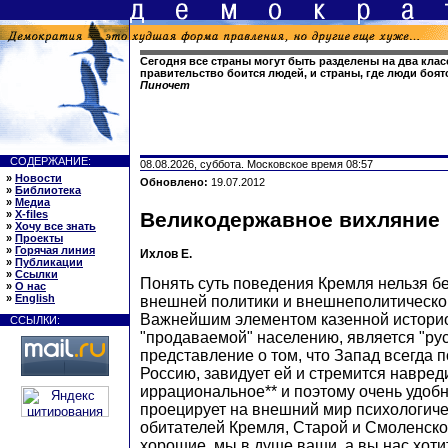
Сегодня все страны могут быть разделены на два класс
правительство боится людей, и страны, где люди боят
Пиночет
СОДЕРЖАНИЕ:
08.08.2026, суббота. Московское время 08:57
»
Новости
Обновлено:
19.07.2012
»
Библиотека
»
Медиа
»
X-files
Великодержавное вихляние
»
Хочу все знать
»
Проекты
»
Горячая линия
Ихлов Е.
»
Публикации
»
Ссылки
Понять суть поведения Кремля нельзя бе
»
О нас
»
English
внешней политики и внешнеполитическо
Важнейшим элементом казенной истори
ССЫЛКИ:
"продаваемой" населению, является "ру
представление о том, что Запад всегда 
Россию, завидует ей и стремится навред
иррациональное** и поэтому очень удобн
проецирует на внешний мир психологич
обитателей Кремля, Старой и Смоленск
хорошие, мы в душе ваши, а вы нас хоти