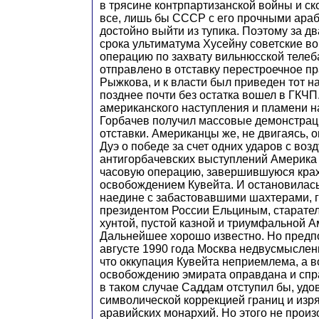
в трясине контрпартизанской войны и ско
все, лишь бы СССР с его прочными ара
достойно выйти из тупика. Поэтому за дв
срока ультиматума Хусейну советские в
операцию по захвату вильнюсской теле
отправлено в отставку перестроечное п
Рыжкова, и к власти был приведен тот на
позднее почти без остатка вошел в ГКЧП
американского наступления и пламени 
Горбачев получил массовые демонстрац
отставки. Американцы же, не двигаясь, 
Дуэ о победе за счет одних ударов с возд
антигорбачевских выступлений Америка 
часовую операцию, завершившуюся крах
освобождением Кувейта. И остановилась
наедине с забастовавшими шахтерами, 
президентом России Ельциным, старате
хунтой, пустой казной и триумфальной А
Дальнейшее хорошо известно. Но предпо
августе 1990 года Москва недвусмыслен
что оккупация Кувейта неприемлема, а 
освобождению эмирата оправдана и спр
в таком случае Саддам отступил бы, уд
символической коррекцией границ и изр
аравийских монархий. Но этого не произ