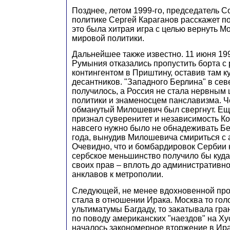
Позднее, летом 1999-го, председатель 
политике Сергей Караганов расскажет по 
это была хитрая игра с целью вернуть Мо
мировой политики.
Дальнейшее также известно. 11 июня 19
Румыния отказались пропустить борта с
контингентом в Приштину, оставив там к
десантников. "Западного Берлина" в се
получилось, а Россия не стала нервным
политики и знаменосцем панславизма. Ч
обманутый Милошевич был свергнут. Еще
признал суверенитет и независимость Ко
навсего нужно было не обнадеживать Бе
года, вынудив Милошевича смириться с 
Очевидно, что и бомбардировок Сербии 
сербское меньшинство получило бы куда
своих прав – вплоть до административн
анклавов к метрополии.
Следующей, не менее вдохновенной про
стала в отношении Ирака. Москва то гол
ультиматумы Багдаду, то закатывала гр
по поводу американских "наездов" на Ху
началось закономерное вторжение в Ира