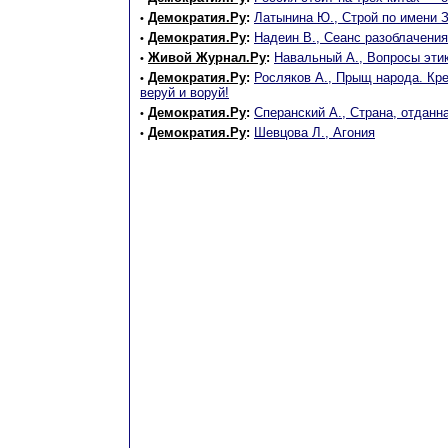
Демократия.Ру
:
Латынина Ю., Строй по имени 
•
Демократия.Ру
:
Надеин В., Сеанс разоблачения
•
Живой Журнал.Ру
:
Навальный А., Вопросы эти
•
Демократия.Ру
:
Росляков А., Прыщ народа. Кре
•
веруй и воруй!
Демократия.Ру
:
Сперанский А., Страна, отданна
•
Демократия.Ру
:
Шевцова Л., Агония
•