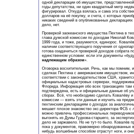
одной декларации об имуществе, представленной
годы депутатства, ни один квадратный метр нед
фигурировал. Откуда взялась и сама эта собстве
долларов на её покупку, и счета, с которых при
никаких сведений в опубликованных декларациях 
дело, нет.
Проверкой заокеанского имущества Пехтина в те
глава думской комиссии по доходам Николай Ков
1999 года, и тоже, разумеется, единорос. Ковалёв
наличии соответствующего поручения от однопар
готова озадачиться проверкой доходов собрата по
единственном условии: если эти документы «буд
надлежащим образом
».
Оговорка восхитительная. Речь, как мы помним, 
сделках Пехтина с американским имуществом, ин
соответствии с законодательством США, хранится
официальных кадастровых серверах, поддержив
Флорида. Информация обо всех транзакциях там 
подтверждена, есть и официальные данные об уп
сборах. Всё, что необходимо сделать Ковалёву и
комиссии — взять эти данные и изучить на предм
пехтинским декларациям о доходах за аналогичн
мешает плохое знакомство экс-директора ФСБ с 
можно привлечь профессиональных переводчиков
выгонять из Думы Гудкова-старшего, за эксперти
дело не заржавело. Но не тут-то было. Ковалёв 
пока у документов, правомерно обнародованных 
нибудь волшебным способом отрастут ноги, и они