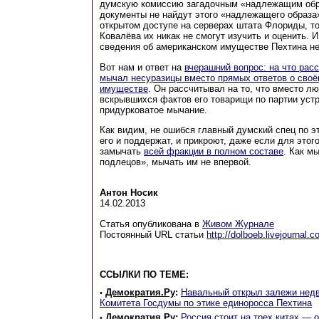
думскую комиссию загадочным «надлежащим обр
документы не найдут этого «надлежащего образа»
открытом доступе на серверах штата Флориды, т
Ковалёва их никак не смогут изучить и оценить.
сведения об американском имуществе Пехтина не
Вот нам и ответ на
вчерашний вопрос: на что рас
мычал несуразицы вместо прямых ответов о сво
имуществе
. Он рассчитывал на то, что вместо л
вскрывшихся фактов его товарищи по партии устр
придурковатое мычание.
Как видим, не ошибся главный думский спец по э
его и поддержат, и прикроют, даже если для этог
замычать
всей фракции в полном составе
. Как м
подлецов», мычать им не впервой.
Антон Носик
14.02.2013
Статья опубликована в
Живом Журнале
Постоянный URL статьи
http://dolboeb.livejournal
ССЫЛКИ ПО ТЕМЕ:
Демократия.Ру
:
Навальный открыл залежи нед
•
Комитета Госдумы по этике единоросса Пехтина
Демократия.Ру
:
Россия стоит на трех китах — о
•