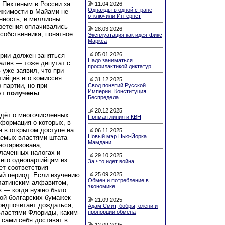
 Пехтиным в России за
11.04.2026
Однажды в одной стране
вижимости в Майами не
отключили Интернет
нность, и миллионы
обретения оплачивались —
28.03.2026
собственника, понятное
Эксплуатация как идея-фикс
Маркса
05.01.2026
ории должен заняться
Надо заниматься
алев — тоже депутат с
профилактикой диктатур
 уже заявил, что при
тийцев его комиссия
31.12.2025
 партии, но при
Свод понятий Русской
Империи. Конституция
ут
получены
Беспредела
20.12.2025
идёт о многочисленных
Прямая линия и КВН
формация о которых, в
 в открытом доступе на
06.11.2025
Новый мэр Нью-Йорка
аемых властями штата
Мамдани
нотаризована,
лаченных налогах и
29.10.2025
 его однопартийцам из
За что идет война
ет соответствия
25.09.2025
ый период. Если изучению
Обмен и потребление в
латинским алфавитом,
экономике
 — когда нужно было
зой болгарских бумажек
21.09.2025
предпочитает дождаться,
Адам Смит, бобры, олени и
пропорции обмена
властями Флориды, каким-
 сами себя доставят в
12.09.2025