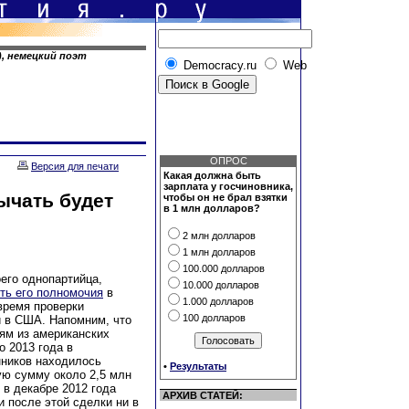
6), немецкий поэт
Democracy.ru
Web
ОПРОС
Версия для печати
Какая должна быть
зарплата у госчиновника,
ычать будет
чтобы он не брал взятки
в 1 млн долларов?
2 млн долларов
1 млн долларов
100.000 долларов
его однопартийца,
10.000 долларов
ть его полномочия
в
1.000 долларов
время проверки
100 долларов
 в США. Напомним, что
ям из американских
о 2013 года в
нников находилось
•
Результаты
ю сумму около 2,5 млн
в декабре 2012 года
АРХИВ СТАТЕЙ:
и после этой сделки ни в