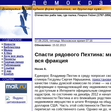
Отечество раба там, где палка.
Генрих Гейне (1797-185
СОДЕРЖАНИЕ:
07.08.2026, пятница. Московское время 07:16
»
Новости
Обновлено:
15.02.2013
»
Библиотека
»
Медиа
»
X-files
Спасти рядового Пехтина: м
»
Хочу все знать
»
Проекты
вся фракция
»
Горячая линия
»
Публикации
»
Ссылки
Носик А.
»
О нас
»
English
Единорос Владимир Пехтин в среду попросил сво
спикера Госдумы Сергея Нарышкина,
приостанови
ССЫЛКИ:
качестве главы думской комиссии по этике — на 
информации о принадлежащей ему недвижимости
по доступным в Интернете официальным сведени
кадастров, по состоянию на декабрь 2012 и начал
собственности Пехтина и его ближайших родстве
недвижимое имущество в штате Флорида на общу
долларов США. Часть этой собственности Пехтин 
переписал на собственного сына. Однако ни до, н