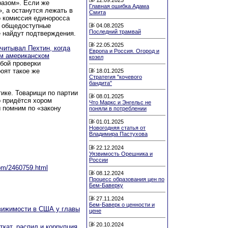
азом». Если же
Главная ошибка Адама
, а останутся лежать в
Смита
о комиссия единоросса
 И общедоступные
04.08.2025
Последний трамвай
 найдут подтверждения.
22.05.2025
считывал Пехтин, когда
Европа и Россия. Огород и
ём американском
козел
юбой проверки
оят такое же
18.01.2025
Стратегия "кочевого
бандита"
тике. Товарищи по партии
08.01.2025
о придётся хором
Что Маркс и Энгельс не
ы помним по «закону
поняли в потреблении
01.01.2025
Новогодняя статья от
Владимира Пастухова
22.12.2024
Уязвимость Орешника и
России
.com/2460759.html
08.12.2024
Процесс образования цен по
Бем-Баверку
27.11.2024
Бем-Баверк о ценности и
вижимости в США у главы
цене
20.10.2024
ткат, распил и коррупция