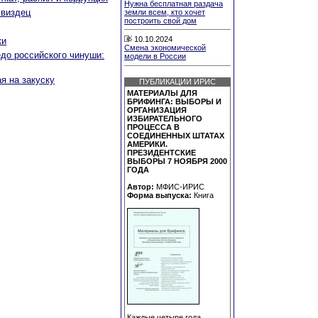
Нужна бесплатная раздача
Звиздец
земли всем, кто хочет
построить свой дом
10.10.2024
ки
Смена экономической
до российского чинуши:
модели в России
я на закуску
ПУБЛИКАЦИИ ИРИС
МАТЕРИАЛЫ ДЛЯ
БРИФИНГА: ВЫБОРЫ И
ОРГАНИЗАЦИЯ
ИЗБИРАТЕЛЬНОГО
ПРОЦЕССА В
СОЕДИНЕННЫХ ШТАТАХ
АМЕРИКИ.
ПРЕЗИДЕНТСКИЕ
ВЫБОРЫ 7 НОЯБРЯ 2000
ГОДА
Автор:
МФИС-ИРИС
Форма выпуска:
Книга
Каждые четыре года