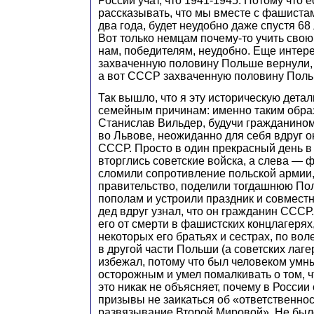
России учат, что 1941-1945. Потому что е
рассказывать, что мы вместе с фашиста
два года, будет неудобно даже спустя 68
Вот только немцам почему-то учить свою
нам, победителям, неудобно. Еще интер
захваченную половину Польше вернули, 
а вот СССР захваченную половину Польш
Так вышло, что я эту историческую детал
семейным причинам: именно таким обра
Станислав Вильдер, будучи гражданино
во Львове, неожиданно для себя вдруг 
СССР. Просто в один прекрасный день 
вторглись советские войска, а слева — 
сломили сопротивление польской армии,
правительство, поделили тогдашнюю По
пополам и устроили праздник и совместн
дед вдруг узнал, что он гражданин СССР.
его от смерти в фашистских концлагерях,
некоторых его братьях и сестрах, по во
в другой части Польши (а советских лаге
избежал, потому что был человеком умн
осторожным и умел помалкивать о том, ч
это никак не объясняет, почему в России
призывы не заикаться об «ответственно
развязывание Второй Мировой». Не было