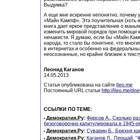
Выдумка?
А еще мне искренне непонятно, почему 
«Майн Кампф». Эта поучительная (хоть 
книга дает яркое представление о мань
изменить мировой порядок при помощи 
ненависти. Я думаю, если бы «Майн Ка
народа, то стало бы понятнее, что многи
в интернетах и особенно на федеральны
неосознанные, но крайне близкие к текст
Леонид Каганов
14.05.2013
Статья опубликована на сайте
lleo.me
Постоянный URL статьи
http://lleo.me/dn
ССЫЛКИ ПО ТЕМЕ:
Демократия.Ру
:
Фирсов А., Сколько ра
•
безоговорочно капитулировала в 1945-о
Демократия.Ру
:
Суварин Б., Брехня ка
•
Демократия.Ру
:
Каганов Л., Прощай, "Ф
•