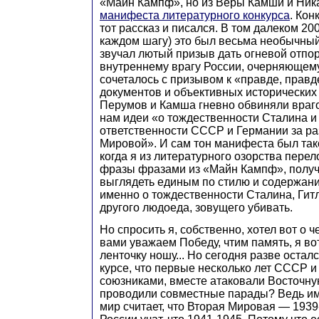
«Майн Кампф», но из Веры Камши и Ник
манифеста литературного конкурса
. Кон
тот рассказ и писался. В том далеком 200
каждом шагу) это был весьма необычны
звучал лютый призыв дать огневой отпо
внутреннему врагу России, очерняющему
сочеталось с призывом к «правде, прав
документов и объективных исторических
Перумов и Камша гневно обвиняли враг
нам идеи «о тождественности Сталина и
ответственности СССР и Германии за р
Мировой». И сам тон манифеста был так
когда я из литературного озорства пере
фразы фразами из «Майн Кампф», получ
выглядеть единым по стилю и содержани
именно о тождественности Сталина, Гит
другого людоеда, зовущего убивать.
Но спросить я, собственно, хотел вот о ч
вами уважаем Победу, чтим память, я во
ленточку ношу... Но сегодня разве остался
курсе, что первые несколько лет СССР 
союзниками, вместе атаковали Восточну
проводили совместные парады? Ведь им
мир считает, что Вторая Мировая — 1939-