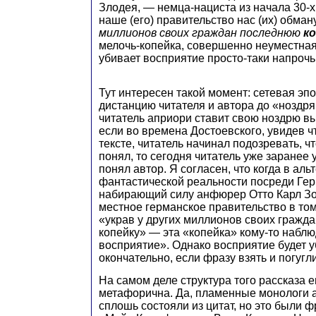
Злодея, — немца-нациста из начала 30-х
наше (его) правительство нас (их) обман
миллионов своих граждан последнюю
к
мелочь-копейка, совершенно неуместная 
убивает восприятие просто-таки напрочь 
Тут интересен такой момент: сетевая эп
дистанцию читателя и автора до «ноздря
читатель априори ставит свою ноздрю в
если во времена Достоевского, увидев ч
тексте, читатель начинал подозревать, чт
понял, то сегодня читатель уже заранее 
понял автор. Я согласен, что когда в ал
фантастической реальности посреди Гер
набирающий силу анфюрер Отто Карл Зо
местное германское правительство в том
«украв у других миллионов своих гражд
копейку» — эта «копейка» кому-то набл
восприятие». Однако восприятие будет у
окончательно, если фразу взять и погугли
На самом деле структура того рассказа 
метафорична. Да, пламенные монологи
сплошь состояли из цитат, но это были ф