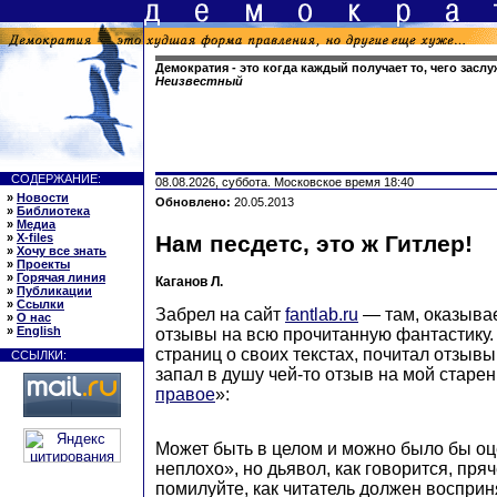
Демократия - это когда каждый получает то, чего засл
Неизвестный
СОДЕРЖАНИЕ:
08.08.2026, суббота. Московское время 18:40
»
Новости
Обновлено:
20.05.2013
»
Библиотека
»
Медиа
»
X-files
Нам песдетс, это ж Гитлер!
»
Хочу все знать
»
Проекты
»
Горячая линия
Каганов Л.
»
Публикации
»
Ссылки
Забрел на сайт
fantlab.ru
— там, оказывае
»
О нас
»
English
отзывы на всю прочитанную фантастику. 
страниц о своих текстах, почитал отзывы
ССЫЛКИ:
запал в душу чей-то отзыв на мой старен
правое
»:
Может быть в целом и можно было бы оц
неплохо», но дьявол, как говорится, пряче
помилуйте, как читатель должен восприн