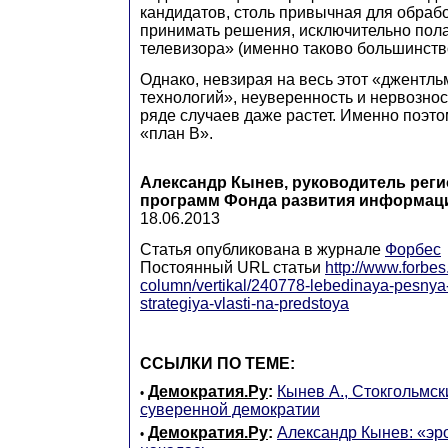
кандидатов, столь привычная для обрабо
принимать решения, исключительно пол
телевизора» (именно таково большинств
Однако, невзирая на весь этот «джентл
технологий», неуверенность и нервозност
ряде случаев даже растет. Именно поэто
«план В».
Александр Кынев, руководитель рег
программ Фонда развития информац
18.06.2013
Статья опубликована в журнале
Форбес
Постоянный URL статьи
http://www.forbes
column/vertikal/240778-lebedinaya-pesnya-
strategiya-vlasti-na-predstoya
ССЫЛКИ ПО ТЕМЕ:
Демократия.Ру
:
Кынев А., Стокгольмс
•
суверенной демократии
Демократия.Ру
:
Александр Кынев: «эр
•