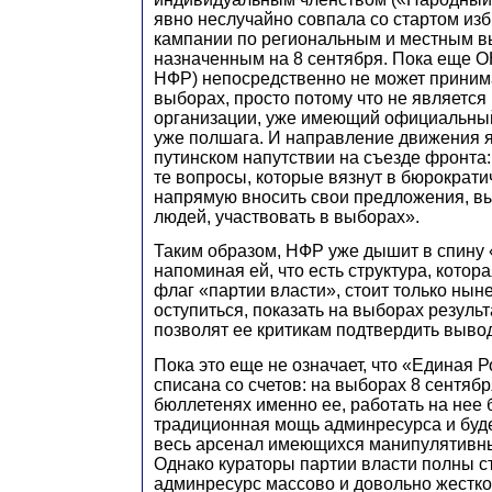
явно неслучайно совпала со стартом из
кампании по региональным и местным в
назначенным на 8 сентября. Пока еще О
НФР) непосредственно не может принима
выборах, просто потому что не является
организации, уже имеющий официальный 
уже полшага. И направление движения я
путинском напутствии на съезде фронта:
те вопросы, которые вязнут в бюрократи
напрямую вносить свои предложения, в
людей, участвовать в выборах».
Таким образом, НФР уже дышит в спину
напоминая ей, что есть структура, котор
флаг «партии власти», стоит только нын
оступиться, показать на выборах резуль
позволят ее критикам подтвердить вывод
Пока это еще не означает, что «Единая 
списана со счетов: на выборах 8 сентяб
бюллетенях именно ее, работать на нее 
традиционная мощь админресурса и буде
весь арсенал имеющихся манипулятивны
Однако кураторы партии власти полны ст
админресурс массово и довольно жестко