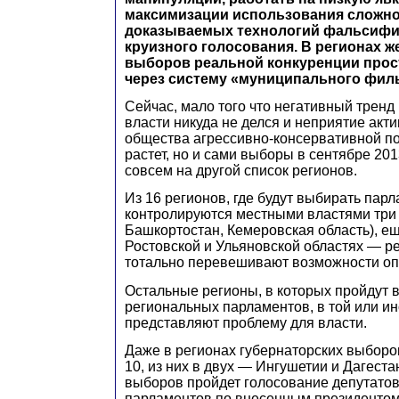
максимизации использования сложн
доказываемых технологий фальсифи
круизного голосования. В регионах ж
выборов реальной конкуренции прос
через систему «муниципального фил
Сейчас, мало того что негативный тренд
власти никуда не делся и неприятие акт
общества агрессивно-консервативной п
растет, но и сами выборы в сентябре 20
совсем на другой список регионов.
Из 16 регионов, где будут выбирать пар
контролируются местными властями три 
Башкортостан, Кемеровская область), ещ
Ростовской и Ульяновской областях — р
тотально перевешивают возможности оп
Остальные регионы, в которых пройдут
региональных парламентов, в той или ин
представляют проблему для власти.
Даже в регионах губернаторских выборов
10, из них в двух — Ингушетии и Дагест
выборов пройдет голосование депутато
парламентов по внесенным президентом