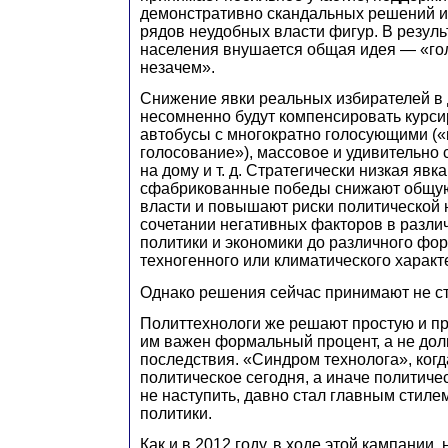
демонстративно скандальных решений и 
рядов неудобных власти фигур. В резуль
населения внушается общая идея — «голо
незачем».
Снижение явки реальных избирателей в
несомненно будут компенсировать курс
автобусы с многократно голосующими («
голосование»), массовое и удивительно 
на дому и т. д. Стратегически низкая явка
сфабрикованные победы снижают общую
власти и повышают риски политической 
сочетании негативных факторов в разли
политики и экономики до различного фо
техногенного или климатического характ
Однако решения сейчас принимают не стр
Политтехнологи же решают простую и п
им важен формальный процент, а не до
последствия. «Синдром технолога», когд
политическое сегодня, а иначе политиче
не наступить, давно стал главным стиле
политики.
Как и в 2012 году, в ходе этой кампании,