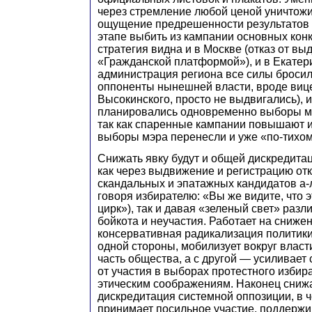
через стремление любой ценой уничтожит
ощущение предрешенности результатов 
этапе выбить из кампании основных конк
стратегия видна и в Москве (отказ от в
«Гражданской платформой»), и в Екатери
администрация региона все силы бросил
оппоненты нынешней власти, вроде виц
Высокинского, просто не выдвигались), и
планировались одновременно выборы мэ
так как спаренные кампании повышают ин
выборы мэра перенесли и уже «по-тихом
Снижать явку будут и общей дискредита
как через выдвижение и регистрацию от
скандальных и эпатажных кандидатов а-л
говоря избирателю: «Вы же видите, что э
цирк»), так и давая «зеленый свет» раз
бойкота и неучастия. Работает на сниже
консервативная радикализация политики 
одной стороны, мобилизует вокруг влас
часть общества, а с другой — усиливает
от участия в выборах протестного избир
этическим соображениям. Наконец снижа
дискредитация системной оппозиции, в 
принимает посильное участие, поддержи