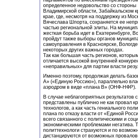
определенное недовольство со стороны э
Владимирской области, Забайкальском к
крае, где, несмотря на поддержку из Мо
Вячеслава Шпорта, сохраняется ее непр
частью региональной элиты. На муници
жесткая борьба идет в Екатеринбурге, Во
пройдут также выборы органов муницип
самоуправления в Красноярске, Вологде,
некоторых других важных городах.
Так как большая часть регионов, которы
отличается высокой внутренней конкурен
«неправильных» для партии власти рез
Именно поэтому, продолжая делать базо
А» («Единую Россию»), параллельно вла
аэродром в виде «плана В» (ОНФ-НФР).
В случае неблагоприятных результатов с
представлены публично не как провал к
технологов, а как часть гениального пол
плана по отказу власти от «Единой Росс
всего связанного с политическими и соц
экономическими проблемами негатива. Т
политтехнологи страхуются и по возмож
дистанцируются от возможных провалов,