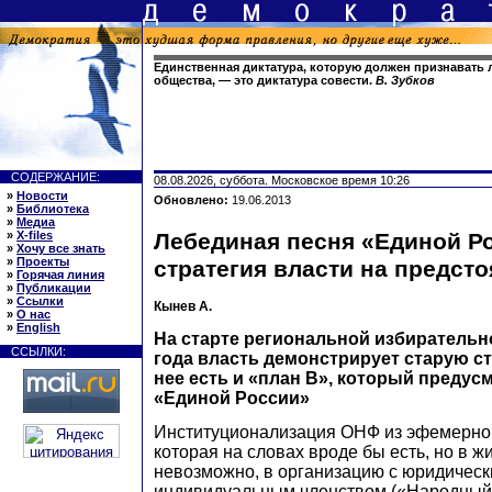
Единственная диктатура, которую должен признавать 
общества, — это диктатура совести.
В. Зубков
СОДЕРЖАНИЕ:
08.08.2026, суббота. Московское время 10:26
»
Новости
Обновлено:
19.06.2013
»
Библиотека
»
Медиа
»
X-files
Лебединая песня «Единой Ро
»
Хочу все знать
»
Проекты
стратегия власти на предст
»
Горячая линия
»
Публикации
»
Ссылки
Кынев А.
»
О нас
»
English
На старте региональной избирательн
ССЫЛКИ:
года власть демонстрирует старую ст
нее есть и «план В», который предусм
«Единой России»
Институционализация ОНФ из эфемерной
которая на словах вроде бы есть, но в ж
невозможно, в организацию с юридическ
индивидуальным членством («Народный 