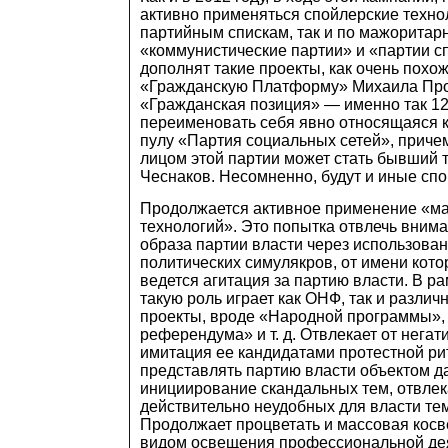
активно применяться спойлерские техно
партийным спискам, так и по мажоритар
«коммунистические партии» и «партии 
дополнят такие проекты, как очень похо
«Гражданскую Платформу» Михаила Про
«Гражданская позиция» — именно так 1
переименовать себя явно относящаяся 
пулу «Партия социальных сетей», причем
лицом этой партии может стать бывший 
Чеснаков. Несомненно, будут и иные сп
Продолжается активное применение «м
технологий». Это попытка отвлечь внима
образа партии власти через использова
политических симулякров, от имени кот
ведется агитация за партию власти. В р
такую роль играет как ОНФ, так и разли
проекты, вроде «Народной программы»,
референдума» и т. д. Отвлекает от негат
имитация ее кандидатами протестной ри
представлять партию власти объектом д
инициирование скандальных тем, отвле
действительно неудобных для власти тем
Продолжает процветать и массовая косв
видом освещения профессиональной де