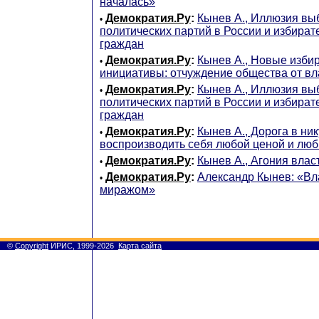
началась»
Демократия.Ру
:
Кынев А., Иллюзия вы
•
политических партий в России и избира
граждан
Демократия.Ру
:
Кынев А., Новые изби
•
инициативы: отчуждение общества от вл
Демократия.Ру
:
Кынев А., Иллюзия вы
•
политических партий в России и избира
граждан
Демократия.Ру
:
Кынев А., Дорога в ник
•
воспроизводить себя любой ценой и лю
Демократия.Ру
:
Кынев А., Агония влас
•
Демократия.Ру
:
Александр Кынев: «Вла
•
миражом»
©
Copyright
ИРИС, 1999-2026
Карта сайта