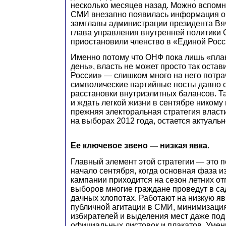
несколько месяцев назад. Можно вспомни
СМИ внезапно появилась информация о 
замглавы администрации президента Вя
глава управления внутренней политики 
приостановили членство в «Единой Росс
Именно потому что ОНФ пока лишь «пла
день», власть не может просто так остав
России» — слишком много на него потрач
символические партийные посты давно 
расстановки внутриэлитных балансов. Та
и ждать легкой жизни в сентябре никому н
прежняя электоральная стратегия власт
на выборах 2012 года, остается актуальн
Ее ключевое звено — низкая явка
.
Главный элемент этой стратегии — это 
начало сентября, когда основная фаза и
кампании приходится на сезон летних отп
выборов многие граждане проведут в са
дачных хлопотах. Работают на низкую я
публичной агитации в СМИ, минимизаци
избирателей и выделения мест даже по
официальных листовок и плакатов. Умень