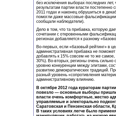
без исключения выборах последних лет,
результатам партии власти постепенно с
2011 годах и наконец обрушиться в декаб
помогли даже массовые фальсификации,
сообщали наблюдатели).
Дело в том, что та прибавка, которую да
сочетании с откровенными фальсификац
регионах добавляется к разному «базово
Во-первых, если «базовый рейтинг» в це
административная прибавка не поможет 
добавлять к 15% совсем не то же самое, 
30%). Во-вторых, регионы очень сильно 
уровню конкуренции между элитами, сос
развитию демократических традиций. Пр
разный уровень «сопротивления матери
административному влиянию.
В октябре 2012 года кураторам парти
повезло — основные выборы пришлис
власти очень комфортные, жестко а
управляемые и электорально подконт
Саратовская и Пензенская области, К
В таких условиях легче было примен
манипуляции, работать на низкую явк