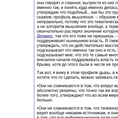
они говорят и главное, вытрясти из них
п
именно так, и понять куда именно делась
утверждаю что подобный... как бы это пр
скажем,
профиль мышления
, -- образо
неправильно, потому что это тематическ
а не алгоритм мышления вообще, а терм
окончательно растерял значение которо
Доукинс
, так что его тоже не пришьешь -
поддерживает нынешнюю власть. Я такж
утверждать, что он действительно массо
подсказывает что именно так оно и есть
подсказывает мне, что это те самые мно
внезапно начали поддерживать власть п
Крыма, хотя до этого были в числе ее пр
Так вот, я вижу в этом профиле дыры, в 
хотите что-то сделать, можно забивать гв
•Они не сомневаются в том, что вокруг м
абсолютно уверены, что точно так же вор
более того, утверждают что во всем мир
больше.
•Они не сомневаются в том, что телевизо
верят вообще никаким источникам, и он
в том, что все информационное поле на