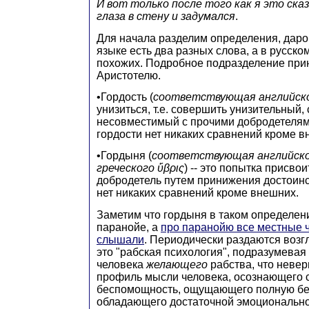
И вот только после того как я это сказ
глаза в стену и задумался
.
Для начала разделим определения, даро
языке есть два разных слова, а в русско
похожих. Подробное подразделение пр
Аристотелю.
•Гордость (
соответствующая английско
унизиться, т.е. совершить унизительный,
несовместимый с прочими добродетелям
гордости нет никаких сравнений кроме в
•Гордыня (
соответствующая английском
греческого ὕβρις
) -- это попытка присво
добродетель путем принижения достоинс
нет никаких сравнений кроме внешних.
Заметим что гордыня в таком определен
паранойе, а
про паранойю все местные 
слышали
. Периодически раздаются возгл
это "рабская психология", подразумевая 
человека
желающего
рабства, что невер
профиль мысли человека, осознающего 
беспомощность, ощущающего полную без
обладающего достаточной эмоционально