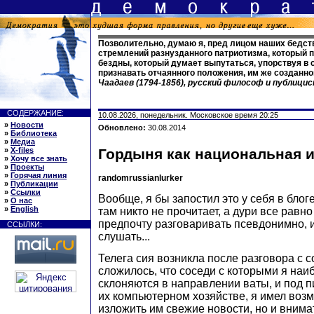
Позволительно, думаю я, пред лицом наших бедст
стремлений разнузданного патриотизма, который п
бездны, который думает выпутаться, упорствуя в 
признавать отчаянного положения, им же созданно
Чаадаев (1794-1856), русский философ и публици
СОДЕРЖАНИЕ:
10.08.2026, понедельник. Московское время 20:25
»
Новости
Обновлено:
30.08.2014
»
Библиотека
»
Медиа
»
X-files
Гордыня как национальная 
»
Хочу все знать
»
Проекты
»
Горячая линия
randomrussianlurker
»
Публикации
»
Ссылки
Вообще, я бы запостил это у себя в блоге
»
О нас
»
English
там никто не прочитает, а дури все равно
предпочту разговаривать псевдонимно, и 
ССЫЛКИ:
слушать...
Телега сия возникла после разговора с с
сложилось, что соседи с которыми я наи
склоняются в направлении ваты, и под п
их компьютерном хозяйстве, я имел возм
изложить им свежие новости, но и внима