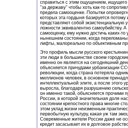
справиться с этим ощущением, ищущего
"за державу" чтобы хоть как-то сопроти
предела самооценке. Попытки опровергн
которых эта гордыня базируется потому 
представляют собой экзистенциальную уг
ложности эквивалентно самоубийству. А
самооценку, ему нужно достичь каких-то у
нынешнем состоянии, когда переломаны
лифты, малореально по объективным пр
Это профиль мысли русского крестьянина
эти люди в большинстве своем городские
именно он является на сегодняшний ден
объясняется причудами урбанизации СС
революции, когда страна потеряла одни
миллионов человек, в основном принадл
интеллектуальной элите, а после этого у
выросла, благодаря разрушению сельског
он именно такой, объясняется прочими 
России, в которой значительная доля на
состоянии крепостного права многие сто
этом уклад жизни неизменным практическ
первобытную культуру, какая уж там эмо
Современные жители России даже не осо
кредит засасывает их в долговое рабство