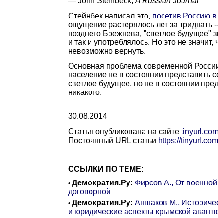
― John Steinbeck,
A Russian Journal
Стейнбек написал это,
посетив Россию в
ощущение растерялось лет за тридцать -
позднего Брежнева, "светлое будущее" 
и так и употреблялось. Но это не значит,
невозможно вернуть.
Основная проблема современной России 
население не в состоянии представить с
светлое будущее, но не в состоянии пре
никакого.
30.08.2014
Статья опубликована на сайте
tinyurl.co
Постоянный URL статьи
https://tinyurl.c
ССЫЛКИ ПО ТЕМЕ:
Демократия.Ру
:
Фирсов А., От военной
•
договорной
Демократия.Ру
:
Аншаков М., Историче
•
и юридические аспекты крымской авант