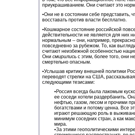
приукрашиванием. Они считают это нор
•Они не в состоянии себе представить, ч
восставать против власти бесплатно.
•Кошмарное состояние российской повс
действительности не является для них н
нормальным -- они, например, прекрасно
повседневно за рубежом. То, как выгляд
считают неизбежной особенностью нацио
Они
смирились
с этим, более того, они н
смертельно опасным.
•Услышав критику внешней политики Ро
переводят стрелки на США, рассказывая 
следующими тезисами:
•Россия всегда была лакомым куско
ее соседи хотели раздербанить. Он
нефтью, газом, лесом и прочими п
богатствами и потому ценна. Все эт
играют решающую роль в выживани
минимум соседних стран, а как мак
мира.
•За этими геополитическими интер
стремящиеся распространить по в