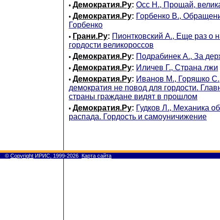
Демократия.Ру
:
Осс Н., Прощай, велик
•
Демократия.Ру
:
Горбенко В., Обращен
•
Горбенко
Грани.Ру
:
Пионтковский А., Еще раз о 
•
гордости великороссов
Демократия.Ру
:
Подрабинек А., За дер
•
Демократия.Ру
:
Иличев Г., Страна лжи
•
Демократия.Ру
:
Иванов М., Горяшко С.
•
демократия не повод для гордости. Гла
страны граждане видят в прошлом
Демократия.Ру
:
Гудков Л., Механика о
•
распада. Гордость и самоуничижение
©
Copyright
ИРИС, 1999-2026
Карта сайта