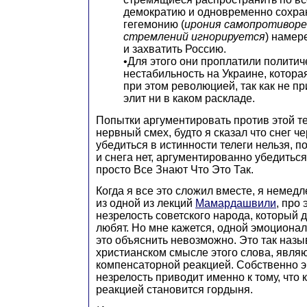
демократию и одновременно сохра
гегемонию (
ирония самопротиворе
стремлений игнорируется
) намер
и захватить Россию.
•Для этого они проплатили полити
нестабильность на Украине, котора
при этом революцией, так как не пр
элит ни в каком раскладе.
Попытки аргументировать против этой т
нервный смех, будто я сказал что снег чер
убедиться в истинности телеги нельзя, п
и снега нет, аргументированно убедиться
просто Все Знают Что Это Так.
Когда я все это сложил вместе, я немед
из одной из лекций
Мамардашвили
, про
незрелость советского народа, который ду
любят. Но мне кажется, одной эмоциона
это объяснить невозможно. Это так наз
христианском смысле этого слова, явля
компенсаторной реакцией. Собственно 
незрелость приводит именно к тому, что
реакцией становится гордыня.