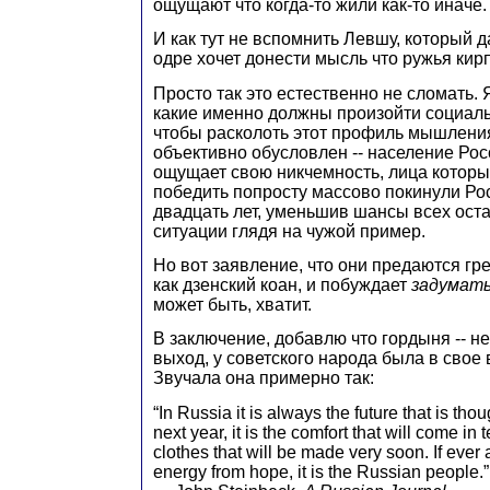
ощущают что когда-то жили как-то иначе.
И как тут не вспомнить Левшу, который 
одре хочет донести мысль что ружья кирп
Просто так это естественно не сломать.
какие именно должны произойти социал
чтобы расколоть этот профиль мышления
объективно обусловлен -- население Рос
ощущает свою никчемность, лица которы
победить попросту массово покинули Ро
двадцать лет, уменьшив шансы всех ост
ситуации глядя на чужой пример.
Но вот заявление, что они предаются гр
как дзенский коан, и побуждает
задумат
может быть, хватит.
В заключение, добавлю что гордыня -- н
выход, у советского народа была в свое
Звучала она примерно так:
“In Russia it is always the future that is thoug
next year, it is the comfort that will come in t
clothes that will be made very soon. If ever 
energy from hope, it is the Russian people.”