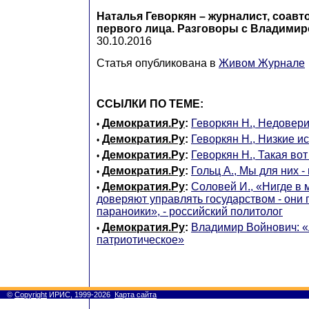
Наталья Геворкян – журналист, соавто
первого лица. Разговоры с Владими
30.10.2016
Статья опубликована в
Живом Журнале
ССЫЛКИ ПО ТЕМЕ:
Демократия.Ру
:
Геворкян Н., Недовер
•
Демократия.Ру
:
Геворкян Н., Низкие и
•
Демократия.Ру
:
Геворкян Н., Такая во
•
Демократия.Ру
:
Гольц А., Мы для них -
•
Демократия.Ру
:
Соловей И., «Нигде в
•
доверяют управлять государством - он
параноики», - российский политолог
Демократия.Ру
:
Владимир Войнович: 
•
патриотическое»
©
Copyright
ИРИС, 1999-2026
Карта сайта