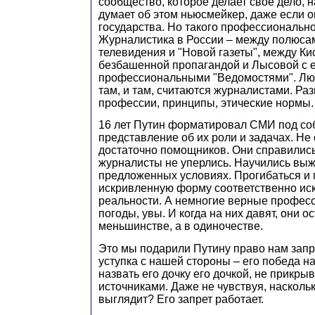
сообщество, которое делает свое дело, н
думает об этом ньюсмейкер, даже если о
государства. Но такого профессионально
Журналистика в России – между полюса
телевидения и "Новой газеты", между Ки
безбашенной пропагандой и Лысовой с 
профессиональными "Ведомостями". Лю
там, и там, считаются журналистами. Ра
профессии, принципы, этические нормы.
16 лет Путин форматировал СМИ под со
представление об их роли и задачах. Не 
достаточно помощников. Они справились
журналисты не уперлись. Научились выж
предложенных условиях. Прогибаться и
искривленную форму соответственно ис
реальности. А немногие верные профес
погоды, увы. И когда на них давят, они о
меньшинстве, а в одиночестве.
Это мы подарили Путину право нам зап
уступка с нашей стороны – его победа н
назвать его дочку его дочкой, не прикр
источниками. Даже не чувствуя, насколь
выглядит? Его запрет работает.