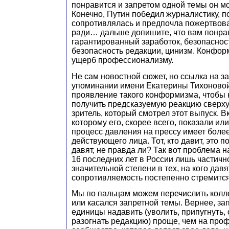
понравится и запретом одной темы он мо
Конечно, Путин победил журналистику, п
сопротивлялась и предпочла пожертвов
ради… дальше допишите, что вам понрав
гарантированный заработок, безопасност
безопасность редакции, цинизм. Конфор
ущерб профессионализму.
Не сам новостной сюжет, но ссылка на з
упоминании имени Екатерины Тихоновой
проявление такого конформизма, чтобы н
получить предсказуемую реакцию сверху
зритель, который смотрел этот выпуск. 
которому его, скорее всего, показали ил
процесс давления на прессу имеет боле
действующего лица. Тот, кто давит, это по
давят, не правда ли? Так вот проблема 
16 последних лет в России лишь частично 
значительной степени в тех, на кого давя
сопротивляемость постепенно стремится
Мы по пальцам можем перечислить колле
или касался запретной темы. Вернее, за
единицы надавить (уволить, припугнуть, 
разогнать редакцию) проще, чем на про