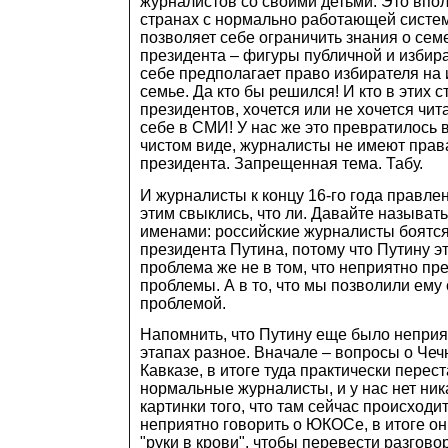
журналистов со своими детьми. Это впол
странах с нормально работающей систе
позволяет себе ограничить знания о сем
президента – фигуры публичной и избира
себе предполагает право избирателя на
семье. Да кто бы решился! И кто в этих 
президентов, хочется или не хочется чит
себе в СМИ! У нас же это превратилось в
чистом виде, журналисты не имеют права
президента. Запрещенная тема. Табу.
И журналисты к концу 16-го года правлен
этим свыклись, что ли. Давайте называт
именами: российские журналисты боятс
президента Путина, потому что Путину эт
проблема же не в том, что неприятно пре
проблемы. А в то, что мы позволили ему
проблемой.
Напомнить, что Путину еще было непри
этапах разное. Вначале – вопросы о Че
Кавказе, в итоге туда практически перес
нормальные журналисты, и у нас нет ни
картинки того, что там сейчас происходи
неприятно говорить о ЮКОСе, в итоге он
"руки в крови", чтобы перевести разгово