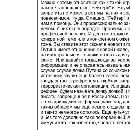
Можно к этому относиться как к такой игр
нам же запрещают, но "Рейтеру" и "Блум
запретить не может, а вот мы на них и с
повеселимся. Ну да. Смешно. "Рейтер" и 
нам в помощь. Они профессионально за
делом. У них все в порядке. Проблема с
профессией не у них. И дело не только и
конкретной теме или в конкретном сюжете.
тоже. Вы ставите этот сюжет в новости п
Путина имеет отношение к новой школе, 
на иностранные источники назвать дочку
сюжет. Или давайте тогда, когда вы увер
информации и не опасаетесь назвать им
случае случае дочка Путина со ссылкой
источники звучит еще более нелепо, чем
государство" с рефреном в скобках: зап
террористическая организация. Или дав
рефрен: будем называть дочку дочкой и п
писать: запрещенная в России тема. Но 
столь причудливые формы, даже под дав
таким образом мы еще немного сдаем пр
и так-то немногое осталось. Еще чуть-чу
и без того довольно-таки подорванный. 
иммунитета, как известно, чревато лета