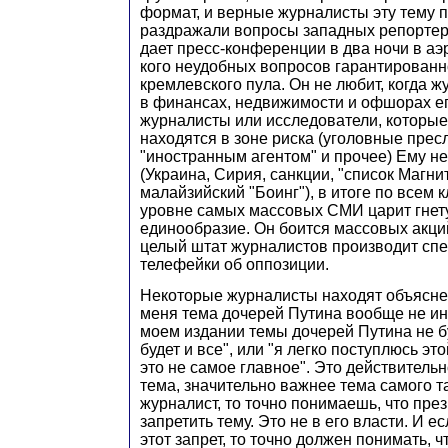
формат, и верные журналисты эту тему п
раздражали вопросы западных репортеро
дает пресс-конференции в два ночи в аэр
кого неудобных вопросов гарантированно
кремлевского пула. Он не любит, когда 
в финансах, недвижимости и офшорах его
журналисты или исследователи, которые
находятся в зоне риска (уголовные прес
"иностранным агентом" и прочее) Ему не
(Украина, Сирия, санкции, "список Магни
малайзийский "Боинг"), в итоге по всем
уровне самых массовых СМИ царит гнет
единообразие. Он боится массовых акций
целый штат журналистов производит сп
телефейки об оппозиции.
Некоторые журналисты находят объясне
меня тема дочерей Путина вообще не инт
моем издании темы дочерей Путина не бу
будет и все", или "я легко поступлюсь эт
это не самое главное". Это действитель
тема, значительно важнее тема самого т
журналист, то точно понимаешь, что пре
запретить тему. Это не в его власти. И 
этот запрет, то точно должен понимать, ч