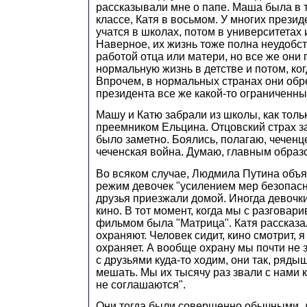
рассказывали мне о папе. Маша была в 
классе, Катя в восьмом. У многих презид
учатся в школах, потом в университетах 
Наверное, их жизнь тоже полна неудобст
работой отца или матери, но все же они
нормальную жизнь в детстве и потом, ко
Впрочем, в нормальных странах они обр
президента все же какой-то ограниченны
Машу и Катю забрали из школы, как толь
преемником Ельцина. Отцовский страх за
было заметно. Боялись, полагаю, чеченц
чеченская война. Думаю, главным образо
Во всяком случае, Людмила Путина объ
режим девочек "усилением мер безопасн
друзья приезжали домой. Иногда девочки
кино. В тот момент, когда мы с разгова
фильмом была "Матрица". Катя рассказал
охраняют. Человек сидит, кино смотрит, 
охраняет. А вообще охрану мы почти не 
с друзьями куда-то ходим, они так, ряды
мешать. Мы их тысячу раз звали с нами 
не соглашаются".
Они тогда были совершенно обычными,