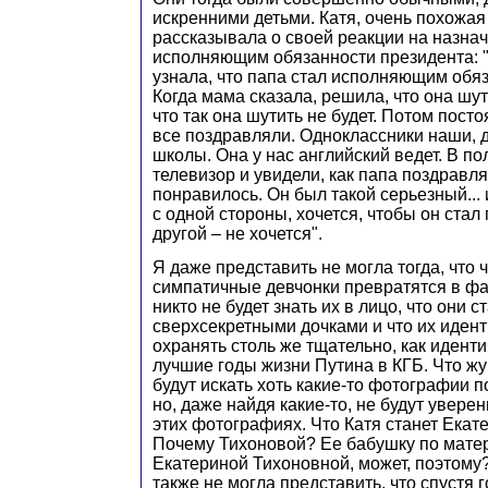
искренними детьми. Катя, очень похожая
рассказывала о своей реакции на назна
исполняющим обязанности президента: "
узнала, что папа стал исполняющим обя
Когда мама сказала, решила, что она шут
что так она шутить не будет. Потом пост
все поздравляли. Одноклассники наши, 
школы. Она у нас английский ведет. В п
телевизор и увидели, как папа поздравл
понравилось. Он был такой серьезный...
с одной стороны, хочется, чтобы он стал 
другой – не хочется".
Я даже представить не могла тогда, что ч
симпатичные девчонки превратятся в фа
никто не будет знать их в лицо, что они с
сверхсекретными дочками и что их идент
охранять столь же тщательно, как иденти
лучшие годы жизни Путина в КГБ. Что ж
будут искать хоть какие-то фотографии 
но, даже найдя какие-то, не будут увере
этих фотографиях. Что Катя станет Екат
Почему Тихоновой? Ее бабушку по мате
Екатериной Тихоновной, может, поэтому
также не могла представить, что спустя 