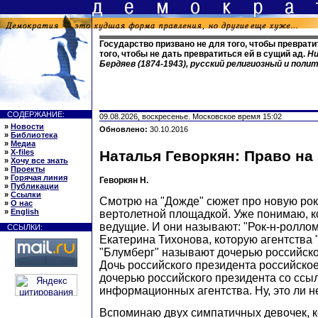
Государство призвано не для того, чтобы превратит
того, чтобы не дать превратиться ей в сущий ад.
Ни
Бердяев (1874-1943), русский религиозный и пол
СОДЕРЖАНИЕ:
09.08.2026, воскресенье. Московское время 15:02
»
Новости
Обновлено:
30.10.2016
»
Библиотека
»
Медиа
»
X-files
Наталья Геворкян: Право на
»
Хочу все знать
»
Проекты
»
Горячая линия
Геворкян Н.
»
Публикации
»
Ссылки
Смотрю на "Дожде" сюжет про новую рок
»
О нас
»
English
вертолетной площадкой. Уже понимаю, к
ведущие. И они называют: "Рок-н-ролло
ССЫЛКИ:
Екатерина Тихонова, которую агентства 
"Блумберг" называют дочерью российск
Дочь российского президента российск
дочерью российского президента со ссы
информационных агентства. Ну, это ли н
Вспоминаю двух симпатичных девочек, 