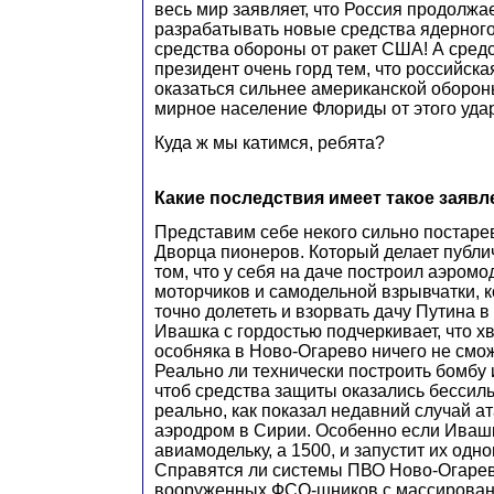
весь мир заявляет, что Россия продолжа
разрабатывать новые средства ядерног
средства обороны от ракет США! А средс
президент очень горд тем, что российска
оказаться сильнее американской обор
мирное население Флориды от этого уда
Куда ж мы катимся, ребята?
Какие последствия имеет такое заявл
Представим себе некого сильно постаре
Дворца пионеров. Который делает публи
том, что у себя на даче построил аэромо
моторчиков и самодельной взрывчатки, 
точно долететь и взорвать дачу Путина в
Ивашка с гордостью подчеркивает, что х
особняка в Ново-Огарево ничего не смож
Реально ли технически построить бомбу 
чтоб средства защиты оказались бессил
реально, как показал недавний случай а
аэродром в Сирии. Особенно если Ивашк
авиамодельку, а 1500, и запустит их одн
Справятся ли системы ПВО Ново-Огарев
вооруженных ФСО-шников с массирован