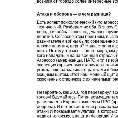
возникают гораздо более интересные во
Атака и оборона — в чем разница?
Есть аспект психологический (кто агрессо
технический. Разберем их оба. В эпоху
холодная война, конечно делалось оружи
понятия. Согласно этим понятиям, выгля
разжигателем войны было совершенно з
плохие понятия, верно? Наша страна из
щита. Потому что мы — оплот мира, мы 
кого нападать, и наша военная отрасль 
Агрессор (американцы, НАТО и т.п.) изо
зловещих скрюченных старичков-политик
угрожающе размахивают ракетами и бо
мощным щитом. Этот наш мощный щит о
скрюченных старичков с их нелепыми ра
Невероятно, как 2018 год перевернул все
голову! Вдумайтесь: Путин возмущен те
размещает в Европе комплексы ПРО (пр
оборона). И в ответ хвалится разработк
атаки! И показывает мультики, в которы
падают из космоса на штат Флорида! И эт