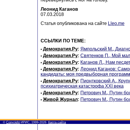
Леонид Каганов
07.03.2018
Статья опубликована на сайте
Lleo.me
ССЫЛКИ ПО ТЕМЕ:
Демократия.Ру
:
Ямпольский М., Диагн
•
Демократия.Ру
:
Святенков П., Мой ма
•
Демократия.Ру
:
Каганов Л., Нам песдет
•
Демократия.Ру
:
Леонид Каганов: Само
•
кандидаты: моя предвыборная програм
Демократия.Ру
:
Пионтковский А., Кру
•
психиатрическая катастрофа XXI века
Демократия.Ру
:
Петрович М., Путин бо
•
Живой Журнал
:
Петрович М., Путин бо
•
©
Copyright
ИРИС, 1999-2026
Карта сайта