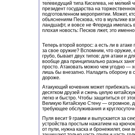
телеведущий типа Киселева, не мелкий ч
президент государства на торжественно
подготовленном мероприятии. Может, кт
объяснениям Пескова, что в мультике вз
ландшафт, и вовсе не Флорида имелась 
плохая новость: Песков лжет, это именно
Теперь второй вопрос: а есть ли в атаке
за свое оружие? Вспомним, что оружие, 
грубо, бывает двух типов: для атаки и дл
вообще два принципиально разных занят
просто. Атаковать можно чем угодно — х
лишь бы внезапно. Наладить оборону в с
дороже.
Атакующий кочевник может прибежать на
десятком друзей и сжечь целую китайск
легко и быстро. Чтобы защититься от это
Великую Китайскую Стену — огромное, д
требующее обслуживания и круглосуточ
Пуля весит 9 грамм и выпускается за сек
устройства простым нажатием на крючок
от пули, нужна каска и бронежилет, они в
защищают только часть груди и часть гол