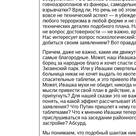
говноаэропланов из фанеры, самодельно
взрывчатки? Вряд ли. Но речь не об этом
вовсе не технический аспект — я убежд
любого терроризма в любой форме и не 
технических деталях подобного плана. Н
не вопрос достоверности — не важно, вр
Нас интересует вопрос психологический:
добиться своим заявлением? Вот правда
Причем, даже не важно, какие им движут
самые благородные. Может, наш Ивашк
борец за народное благо и хочет спасти 
Зюзинский парк. Или у Ивашки смертельн
больница никак не хочет выдать по квоте
спасительные таблетки, и это привело И
Может, Ивашка мухи не обидит, никогда 
мысли привести свой план в действие, а
припугнуть? Для нашей сказки это не ва
понять, на какой эффект рассчитывает 
заявления? Что Путин пришлет к нему го
таблетками? Что к мнению Ивашки тепер
прислушиваться на заседании районног
застройке? Абсурд.
Мы понимаем, что подобный шантаж нико