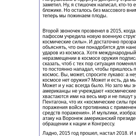
заметил. Ну, я стишочек написал, кто-то
бложике. Но осталось без массового вни
теперь мы пожинаем плоды.
Второй звоночек прозвенел в 2015, когда
пафосом учредила новую военную струк
космические силы». И достаточно прозр
объяснять, что они понадобятся для на
ударов из космоса. Хотя международный
неразмещении в космосе оружия подписан
сказать, чтоб с тех пор ситуация поменял
то постоянно нападал, чтобы пришлось 
космос. Вы, может, спросите лукаво: а н
космосе нет оружия? Может и есть, да мы
Может и у нас всегда было. Но зато мы з
американцы не учреждают «космические
хвастаются ими на весь мир и не пишут у
Пентагона, что их «космические силы п
поражения войск противника с примене
средств поражения». И мультики, изоб
атаку на Воронеж американский президе
обращении к нации и Конгрессу.
Ладно, 2015 год прошел, настал 2018. И 