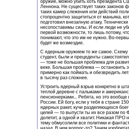
оружие, можно убить хоть президента С
Леннона. Не существует таких законов ф
таких камер слежения или действий пол
стопроцентно защититься от маньяка, ко
подготовил внезапную атаку. Технически
несопоставимы силы. И если люди не уб
первой возможности, то лишь потому, чт
понимают, что это им не нужно. Во-перв
будет же возмездие.
С ядерным оружием то же самое. Схему
студент, были и прецеденты самостоятел
— тоже не большая проблема для развит
веке. Большая проблема — остановить эт
примерно как поймать и обезвредить лет
в тысячу раз сложнее.
Устроить ядерный взрыв конкретно в шт
теплой деревне с пальмами и американ
пенсионерками... Ребята, но это вообще
России. Ей богу, если у тебя в стране 15
ядерных ракет, кучи разделяющихся бое
целей — то выпусти ты их все разом по Ф
долетит, а одной и хватит. Никакая ПРО 
тему обмусолили все политики и фантас
назад. В чем вопрос-то? Зачем изобретат