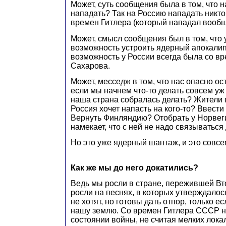
Может, суть сообщения была в том, что н
нападать? Так на Россию нападать никто
времен Гитлера (который нападал вообще
Может, смысл сообщения был в том, что 
возможность устроить ядерный апокали
возможность у России всегда была со в
Сахарова.
Может, месседж в том, что нас опасно о
если мы начнем что-то делать совсем уж
наша страна собралась делать? Жители п
Россия хочет напасть на кого-то? Ввести
Вернуть Финляндию? Отобрать у Норве
намекает, что с ней не надо связываться
Но это уже ядерный шантаж, и это совсе
Как же мы до него докатились?
Ведь мы росли в стране, пережившей В
росли на песнях, в которых утверждалос
не хотят, но готовы дать отпор, только е
нашу землю. Со времен Гитлера СССР не
состоянии войны, не считая мелких лока