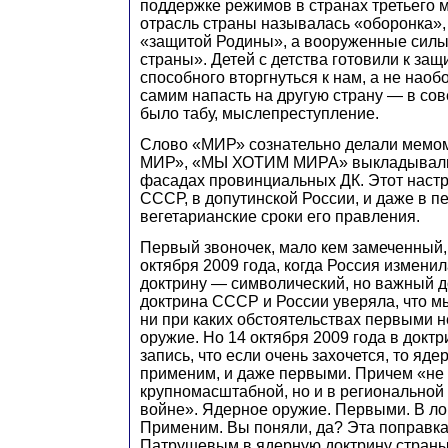
поддержке режимов в странах третьего 
отрасль страны называлась «оборонка»
«защитой Родины», а вооруженные сил
страны». Детей с детства готовили к защи
способного вторгнуться к нам, а не наобо
самим напасть на другую страну — в сов
было табу, мыслепреступление.
Слово «МИР» сознательно делали мемо
МИР», «МЫ ХОТИМ МИРА» выкладывали
фасадах провинциальных ДК. Этот настр
СССР, в допутинской России, и даже в п
вегетарианские сроки его правления.
Первый звоночек, мало кем замеченный,
октября 2009 года, когда Россия измени
доктрину — символический, но важный до
доктрина СССР и России уверяла, что мы 
ни при каких обстоятельствах первыми 
оружие. Но 14 октября 2009 года в докт
запись, что если очень захочется, то яд
применим, и даже первыми. Причем «не 
крупномасштабной, но и в региональной
войне». Ядерное оружие. Первыми. В ло
Применим. Вы поняли, да? Эта поправк
Патрушевым в ядерную доктрину страны 