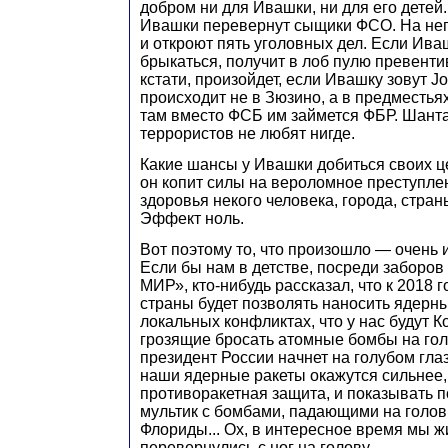
добром ни для Ивашки, ни для его детей.
Ивашки перевернут сыщики ФСО. На нег
и откроют пять уголовных дел. Если Ив
брыкаться, получит в лоб пулю превенти
кстати, произойдет, если Ивашку зовут Jo
происходит не в Зюзино, а в предместья
там вместо ФСБ им займется ФБР. Шант
террористов не любят нигде.
Какие шансы у Ивашки добиться своих це
он копит силы на вероломное преступле
здоровья некого человека, города, стра
Эффект ноль.
Вот поэтому то, что произошло — очень 
Если бы нам в детстве, посреди заборо
МИР», кто-нибудь рассказал, что к 2018 
страны будет позволять наносить ядерн
локальных конфликтах, что у нас будут 
грозящие бросать атомные бомбы на гол
президент России начнет на голубом глаз
наши ядерные ракеты окажутся сильнее,
противоракетная защита, и показывать 
мультик с бомбами, падающими на голо
Флориды... Ох, в интересное время мы ж
перевернулись с ног на голову.