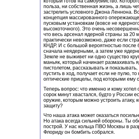
который готов на самоубийство. Которог
польза, ни собственная жизнь, а лишь ч
застрелить условного Джона Леннона. Вот
концепция массированного опережающег
пусковым установкам (вовсе не ядерного
высокоточного). Это очень несовершенн
что весь арсенал ядерной страны за 20 
практически невозможно, даже если стр
КНДР. И с большой вероятностью после 
сначала неядерными, а затем уже ядер
Земле не выживет ни одно существо кру
маньяк, который начинает размахивать 
пистолетом, рассказывать и показывать, 
пустить в ход, получает если не пулю, т
оптические прицелы, под которыми ему 
Теперь вопрос: что именно и кому хотел с
сорок минут хвастался, будто у России е
оружие, которым можно устроить атаку, 
защиту?
Что наша атака может оказаться посил
Но атака всегда сильней обороны. Ты о
построй. У нас кольца ПВО Москвы в раз
Флориду он бомбить собрался.