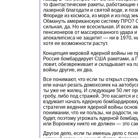
то фантастические ракеты, работающие 
лазерной благодати и святой воде, и по
Флориде из космоса, из моря и из-под з
Обмануть американскую систему ПРО? 
сильная, да. Но не всесильная. И всех 
пенсионеров от массированного удара и
апокалипсиса не защитит — ни в 1970, ни
хотя ее возможности растут.
Концепция мировой ядерной войны не пр
Россия бомбардирует США ракетами, а
ловит, обезвреживает и складывает на п
войны другие, их два.
Все понимают, что если ты открыл стрел
или начал резать домохозяек на автобус
ты уже не жилец. И следующие 50 лет п
гробу, либо под стражей. Это касается и 
вздумает начать ядерную бомбардировку
стратегия ведения ядерной войны осно
понимании, что ни пользы, ни радости, н
будет, поэтому угрожать ядерной бомба
или Воронежу никто не должен — это са
Другое дело, если ты имеешь дело с пси