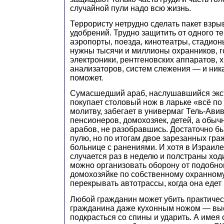
случайной пули надо всю жизнь.
Террористу нетрудно сделать пакет взрыв
удобрений. Трудно защитить от одного т
аэропорты, поезда, кинотеатры, стадион
нужны тысячи и миллионы охранников, 
электроники, рентгеновских аппаратов, 
анализаторов, систем слежения — и ника
поможет.
Сумасшедший араб, наслушавшийся экст
покупает столовый нож в ларьке «всё по
молитву, забегает в универмаг Тель-Авив
пенсионеров, домохозяек, детей, а обы
арабов, не разобравшись. Достаточно бы
пулю, но по итогам двое зарезанных гра
больнице с ранениями. И хотя в Израил
случается раз в неделю и полстраны ходи
можно организовать оборону от подобно
домохозяйке по собственному охранному
перекрывать автотрассы, когда она едет
Любой гражданин может убить практичес
гражданина даже кухонным ножом — выс
подкрасться со спины и ударить. А имея