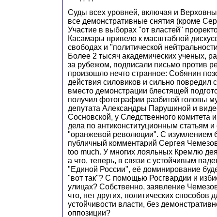
Суды всех уровней, включая и Верховн
все демонстративные снятия (кроме Сер
Участие в выборах "от властей" прорек
Касамары привело к масштабной дискус
свободах и "политической нейтральности
Более 2 тысяч академических ученых, р
за рубежом, подписали письмо против ре
произошло нечто странное: Собянин по
действия силовиков и сильно повредил 
вместо демонстрации блестящей подгото
получил фотографии разбитой головы м
депутата Александры Парушиной и виде
Сосновской, у Следственного комитета 
дела по антиконституционным статьям и
"оранжевой революции". С изумлением 
публичный комментарий Сергея Чемезова
too much. У многих лояльных Кремлю дея
а что, теперь, в связи с устойчивым пад
"Единой России", её доминирование буд
"вот так"? С помощью Росгвардии и изб
улицах? Собственно, заявление Чемезова
что, нет других, политических способов 
устойчивости власти, без демонстративн
оппозиции?