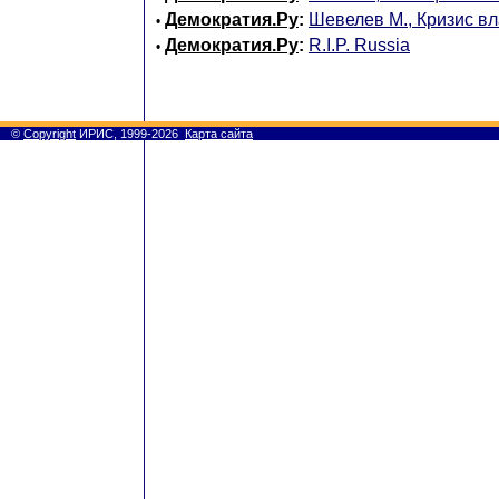
Демократия.Ру
:
Шевелев М., Кризис вл
•
Демократия.Ру
:
R.I.P. Russia
•
©
Copyright
ИРИС, 1999-2026
Карта сайта