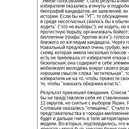
"Умное голосование" стало результатив
избиратели оказались втянуты в подроб
биографий кандидатов, их заявлений, их
истории. Если бы не "УГ", то обсуждени
в среде несогласных свелось бы к обыч
ходить" ("это не выборы"); не ходить, но
протестную борьбу, организовать бойкот;
бюллетени (графа "против всех"); голосо
близкого по взглядам кандидата. Через г
Навальный предложил очень грубую, жес
схему, которая имела несколько плюсов: 
есть не требовала от избирателя отказа 
безопасная; она содержит в себе элемент
мобилизует молодёжь вокруг своего рода
хорошем смысле слова "мстительная", то
избирателя не на то, чтобы провести сво
то, чтобы "наказать обидчика-власть".
Результат превзошел ожидания. Список "
бы ни представляли себя её ставленники
12 округов, но снятые с выборов Яшин, 
Соловьев оказались "отмщены". Стало по
представительства в городах-миллионник
будет и дальше гнить в теле авторитарн
модели. Во-вторых, подтвердилось, что
депутаты могут быть гораздо более сер