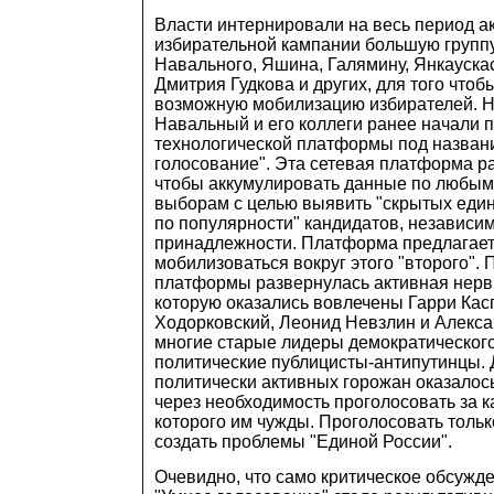
Власти интернировали на весь период а
избирательной кампании большую группу
Навального, Яшина, Галямину, Янкауска
Дмитрия Гудкова и других, для того чтоб
возможную мобилизацию избирателей. Но
Навальный и его коллеги ранее начали 
технологической платформы под назван
голосование". Эта сетевая платформа ра
чтобы аккумулировать данные по любы
выборам с целью выявить "скрытых един
по популярности" кандидатов, независим
принадлежности. Платформа предлагает
мобилизоваться вокруг этого "второго". 
платформы развернулась активная нервн
которую оказались вовлечены Гарри Кас
Ходорковский, Леонид Невзлин и Алекс
многие старые лидеры демократическог
политические публицисты-антипутинцы. 
политически активных горожан оказалось
через необходимость проголосовать за к
которого им чужды. Проголосовать тольк
создать проблемы "Единой России".
Очевидно, что само критическое обсуж