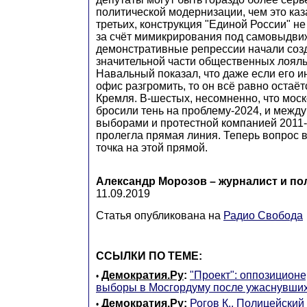
политической модернизации, чем это каз
третьих, конструкция "Единой России" н
за счёт мимикрирования под самовыдвиж
демонстративные репрессии начали соз
значительной части общественных лояль
Навальный показал, что даже если его и
офис разгромить, то он всё равно остаёт
Кремля. В-шестых, несомненно, что мос
бросили тень на проблему-2024, и между
выборами и протестной компанией 2011-г
пролегла прямая линия. Теперь вопрос в
точка на этой прямой.
Александр Морозов – журналист и по
11.09.2019
Статья опубликована на
Радио Свобода
ССЫЛКИ ПО ТЕМЕ:
Демократия.Ру
:
"Проект": оппозиционе
•
выборы в Мосгордуму после ужаснувших
Демократия.Ру
:
Рогов К., Полицейский
•