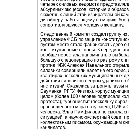
четырех силовых ведомств представлял
абсурдных эксцессов, которые и образов
сюжетных линий этой избирательной кам
дизайнеру, работающему на мэрию; боец
сопротивлявшуюся молодую женщину,
Следственный комитет создал группу из 
управление ФСБ по защите конституцион
пустом месте стало фабриковать дело о
конституционные основы. К середине ав
вообще перестала напоминать о выборах
большую спецоперацию по разгрому опп
против ФБК Алексея Навального открыли
силовики совершили налет на его офис,
квартирах нескольких муниципальных де
действия силовиков веером ударили по 
институций. Оказались затронуты вузы и
Бауманка, РГГУ, Физтех), корпус муници
целом (более 100 человек подписали ко
протеста), "урбанисты" (поскольку образ
просвещенного мэра потускнел), ЦИК и 
человека. Элла Памфилова не смогла сп
ситуацией, а научно-экспертный совет п
коллективным письмом, осуждающим сн
кандидатов.