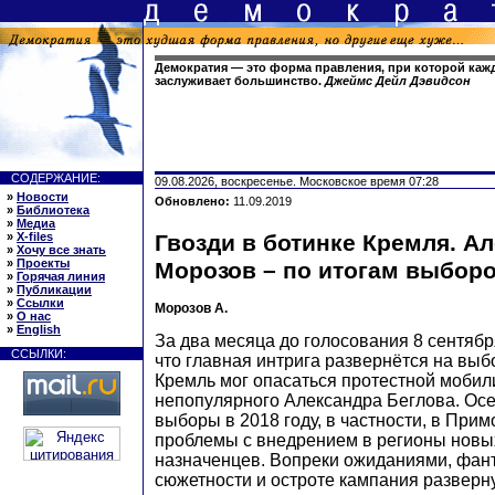
Демократия — это форма правления, при которой кажд
заслуживает большинство.
Джеймс Дейл Дэвидсон
СОДЕРЖАНИЕ:
09.08.2026, воскресенье. Московское время 07:28
»
Новости
Обновлено:
11.09.2019
»
Библиотека
»
Медиа
»
X-files
Гвозди в ботинке Кремля. А
»
Хочу все знать
»
Проекты
Морозов – по итогам выбор
»
Горячая линия
»
Публикации
»
Ссылки
Морозов А.
»
О нас
»
English
За два месяца до голосования 8 сентябр
ССЫЛКИ:
что главная интрига развернётся на выб
Кремль мог опасаться протестной мобил
непопулярного Александра Беглова. Осе
выборы в 2018 году, в частности, в При
проблемы с внедрением в регионы новы
назначенцев. Вопреки ожиданиями, фант
сюжетности и остроте кампания разверн