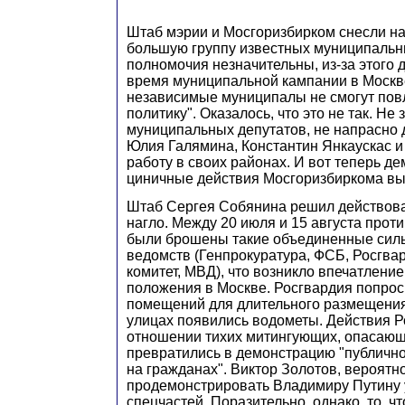
Штаб мэрии и Мосгоризбирком снесли на
большую группу известных муниципальн
полномочия незначительны, из-за этого д
время муниципальной кампании в Москве
независимые муниципалы не смогут пов
политику". Оказалось, что это не так. Не
муниципальных депутатов, не напрасно 
Юлия Галямина, Константин Янкаускас и
работу в своих районах. И вот теперь д
циничные действия Мосгоризбиркома вы
Штаб Сергея Собянина решил действова
нагло. Между 20 июля и 15 августа прот
были брошены такие объединенные сил
ведомств (Генпрокуратура, ФСБ, Росгва
комитет, МВД), что возникло впечатлени
положения в Москве. Росгвардия попрос
помещений для длительного размещения
улицах появились водометы. Действия Р
отношении тихих митингующих, опасающ
превратились в демонстрацию "публичн
на гражданах". Виктор Золотов, вероятн
продемонстрировать Владимиру Путину 
спецчастей. Поразительно, однако, то, ч