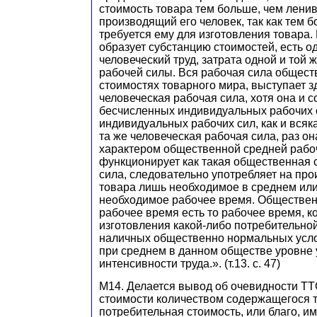
стоимость товара тем больше, чем лени
производящий его человек, так как тем 
требуется ему для изготовления товара. 
образует субстанцию стоимостей, есть 
человеческий труд, затрата одной и той 
рабочей силы. Вся рабочая сила общес
стоимостях товарного мира, выступает зд
человеческая рабочая сила, хотя она и с
бесчисленных индивидуальных рабочих с
индивидуальных рабочих сил, как и всяка
та же человеческая рабочая сила, раз он
характером общественной средней рабо
функционирует как такая общественная 
сила, следовательно употребляет на про
товара лишь необходимое в среднем ил
необходимое рабочее время. Обществе
рабочее время есть то рабочее время, к
изготовления какой-либо потребительно
наличных общественно нормальных усло
при среднем в данном обществе уровне 
интенсивности труда.». (т.13. с. 47)
М14. Делается вывод об очевидности ТТ
стоимости количеством содержащегося т
потребительная стоимость, или благо, и