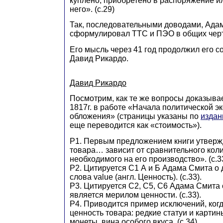
куплено, приобретено в распоряжение и
него». (с.29)
Так, последовательными доводами, Ада
сформулировал ТТС и ПЭО в общих черт
Его мысль через 41 год продолжил его с
Давид Рикардо.
Давид Рикардо
Посмотрим, как те же вопросы доказыва
1817г. в работе «Начала политической э
обложения» (страницы указаны по
издан
еще переводится как «стоимость»).
Р1. Первым предложением книги утверж
товара… зависит от сравнительного коли
необходимого на его производство». (с.33
Р2. Цитируется С1 А и Б Адама Смита о
слова value (англ. Ценность). (с.33).
Р3. Цитируется С2, С5, С6 Адама Смита о
является мерилом ценности. (с.33).
Р4. Приводится пример исключений, когд
ценность товара: редкие статуи и картин
монеты, вина особого вкуса. (с.34).