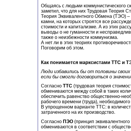
Общаясь с людьми коммунистического с
заметил, что для них Трудовая Теория С
Теория Эквивалентного Обмена (ТЭО) – 
камни, на которых строятся все рассужд
стоимости и капитализме. А из этих рас
выводы о не гуманности и несправедлив
также о неизбежности коммунизма.
А нет ли в этих теориях противоречивос
Поговорим об этом.
Как понимается марксистами ТТС и Т
Люди избавились бы от половины свои
если бы смогли договориться о значени
Согласно
ТТС
(трудовая теория стоимос
обмениваются между собой в таких коли
обеспечить равенство общественно-нео
рабочего времени (труда), необходимого
В упрощенном варианте ТТС: в количест
затраченного на их производство.
Согласно
ПЭО
(принцип эквивалентного
обмениваются в соответствии с общест