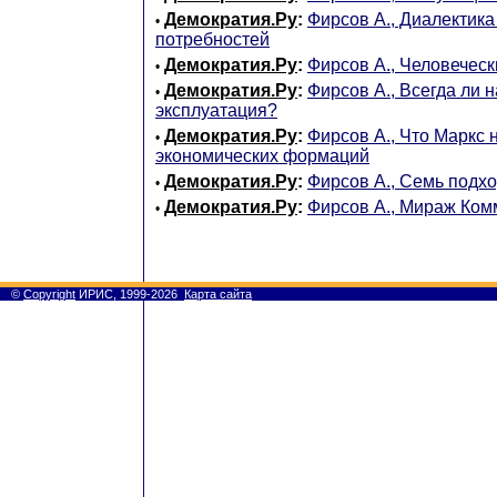
Демократия.Ру
:
Фирсов А., Диалектика
•
потребностей
Демократия.Ру
:
Фирсов А., Человеческ
•
Демократия.Ру
:
Фирсов А., Всегда ли 
•
эксплуатация?
Демократия.Ру
:
Фирсов А., Что Маркс 
•
экономических формаций
Демократия.Ру
:
Фирсов А., Семь подхо
•
Демократия.Ру
:
Фирсов А., Мираж Ко
•
©
Copyright
ИРИС, 1999-2026
Карта сайта