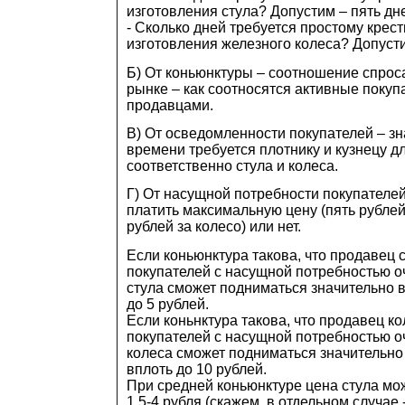
изготовления стула? Допустим – пять дн
- Сколько дней требуется простому крес
изготовления железного колеса? Допусти
Б) От коньюнктуры – соотношение спрос
рынке – как соотносятся активные покуп
продавцами.
В) От осведомленности покупателей – зн
времени требуется плотнику и кузнецу д
соответственно стула и колеса.
Г) От насущной потребности покупателей
платить максимальную цену (пять рублей 
рублей за колесо) или нет.
Если коньюнктура такова, что продавец с
покупателей с насущной потребностью оч
стула сможет подниматься значительно в
до 5 рублей.
Если коньнктура такова, что продавец ко
покупателей с насущной потребностью оч
колеса сможет подниматься значительно
вплоть до 10 рублей.
При средней коньюнктуре цена стула мож
1,5-4 рубля (скажем, в отдельном случае -