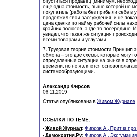
опуститься продавец (минимум, необход
еще одна стоимость, выше которой не м
покупатель (работа без прибыли себе в у
продолжил свои рассуждения, и не показа
цена сделки по найму рабочей силы нахо
крайних полюсов, а где-то посередине. И
увидел, что такая же ситуация происход
всеми товарами и услугами.
7. Трудовая теория стоимости Принцип 
обмена – это две схемы, которые могут 
определенные ситуации на рынке в опр
времени, но не являются основополага
системообразующими.
Александр Фирсов
06.11.2019
Статья опубликована в
Живом Журнале
ССЫЛКИ ПО ТЕМЕ:
Живой Журнал
:
Фирсов А., Притча про
•
Демократия.Ру
:
Фирсов А., Эксгумаци
•