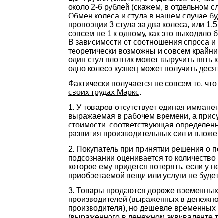
около 2-6 рублей (скажем, в отдельном сл
Обмен колеса и стула в нашем случае бу
пропорции 3 стула за два колеса, или 1,5 
совсем не 1 к одному, как это выходило 
В зависимости от соотношения спроса 
теоретически возможны и совсем крайние
один стул плотник может выручить пять к
одно колесо кузнец может получить десят
Фактически получается не совсем то, что
своих трудах Маркс
:
1. У товаров отсутствует единая иммане
выражаемая в рабочем времени, а прису
стоимости, соответствующая определен
развития производительных сил и вложе
2. Покупатель при принятии решения о п
подсознании оценивается то количество 
которое ему придется потерять, если у н
приобретаемой вещи или услуги не будет
3. Товары продаются дороже временных
производителей (выраженных в денежно
производителя), но дешевле временных 
(выраженного в денежном эквиваленте т