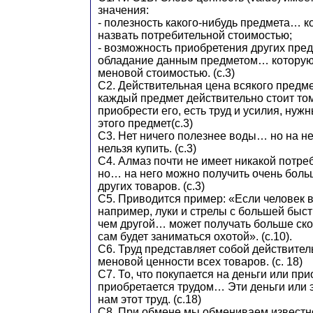
значения:
- полезность какого-нибудь предмета… 
назвать потребительной стоимостью;
- возможность приобретения других пред
обладание данным предметом… которую
меновой стоимостью. (с.3)
С2. Действительная цена всякого предмета,
каждый предмет действительно стоит тому
приобрести его, есть труд и усилия, ну
этого предмет(с.3)
С3. Нет ничего полезнее воды… но на не
нельзя купить. (с.3)
С4. Алмаз почти не имеет никакой потре
но… на него можно получить очень боль
других товаров. (с.3)
С5. Приводится пример: «Если человек 
например, луки и стрелы с большей быст
чем другой… может получать больше скот
сам будет заниматься охотой». (с.10).
С6. Труд представляет собой действите
меновой ценности всех товаров. (с. 18)
С7. То, что покупается на деньги или п
приобретается трудом… Эти деньги или 
нам этот труд. (с.18)
С8. При обмене мы обмениваем известно