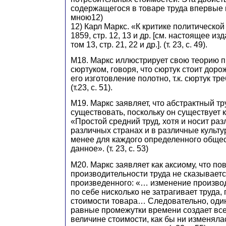
содержащегося в товаре труда впервые 
мною12)
12) Карл Маркс. «К критике политической
1859, стр. 12, 13 и др. [см. настоящее из
том 13, стр. 21, 22 и др.]. (т. 23, с. 49).
М18. Маркс иллюстрирует свою теорию п
сюртуком, говоря, что сюртук стоит дор
его изготовление полотно, т.к. сюртук тр
(т.23, с. 51).
М19. Маркс заявляет, что абстрактный т
существовать, поскольку он существует к
«Простой средний труд, хотя и носит ра
различных странах и в различные культу
менее для каждого определенного общес
данное». (т. 23, c. 53)
М20. Маркс заявляет как аксиому, что п
производительности труда не сказываетс
произведенного: «… изменение произво
по себе нисколько не затрагивает труда,
стоимости товара… Следовательно, один 
равные промежутки времени создает все
величине стоимости, как бы ни изменяла