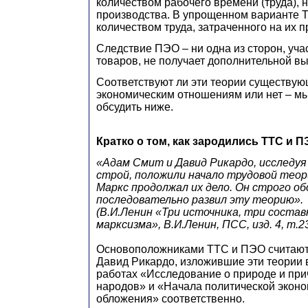
количеством рабочего времени (труда), 
производства. В упрощенном варианте Т
количеством труда, затраченного на их п
Следствие ПЭО – ни одна из сторон, уч
товаров, не получает дополнительной вы
Соответствуют ли эти теории существу
экономическим отношениям или нет – м
обсудить ниже.
Кратко о том, как зародились ТТС и П
«Адам Смит и Давид Рикардо, исследуя
строй, положили начало трудовой тео
Маркс продолжал их дело. Он строго об
последовательно развил эту теорию».
(В.И.Ленин «Три источника, три соста
марксизма», В.И.Ленин, ПСС, изд. 4, т.23,
Основоположниками ТТС и ПЭО считают
Давид Рикардо, изложившие эти теории 
работах «Исследование о природе и при
народов» и «Начала политической эконо
обложения» соответственно.