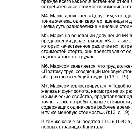
прежде всего как количественное отноше
потребительные стоимости обмениваются
М4. Маркс допускает: «Допустим, что одн
тонна железа, один квартер пшеницы и 
шелка суть равновеликие меновые стоим
М5. Маркс на основании допущения М4 
предложении делает вывод: «Как такие э
которых качественное различие их потр
стоимостей стерто, они представляют о
одного и того же труда».
М6. Марксом заявляется, что труд долже
«Поэтому труд, создающий меновую стои
абстрактно-всеобщий труд». (т.13. с. 15)
М7. Марксом иллюстрируется: «Подобно т
железа и фунт золота, несмотря на их р
и химические свойства, представляют оди
точно так же потребительные стоимости 
содержащих одинаковое рабочее время,
и ту же меновую стоимость». (т.13. с. 19).
В том же ключе выводятся ТТС и ПЭО в
первых страницах Капитала.