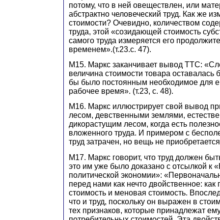
потому, что в ней овеществлен, или мат
абстрактно человеческий труд. Как же из
стоимости? Очевидно, количеством сод
труда, этой «созидающей стоимость субс
самого труда измеряется его продолжит
временем».(т.23.с. 47).
М15. Маркс заканчивает вывод ТТС: «Сл
величина стоимости товара оставалась 
бы было постоянным необходимое для е
рабочее время». (т.23, с. 48).
М16. Маркс иллюстрирует свой вывод пр
лесом, девственными землями, естеств
дикорастущим лесом, когда есть полезнос
вложенного труда. И примером с беспол
труд затрачен, но вещь не приобретается (
М17. Маркс говорит, что труд должен быт
это им уже было доказано с отсылкой к «
политической экономии»: «Первоначальн
перед нами как нечто двойственное: как
стоимость и меновая стоимость. Впосле
что и труд, поскольку он выражен в стои
тех признаков, которые принадлежат ему
потребительных стоимостей. Эта двойст