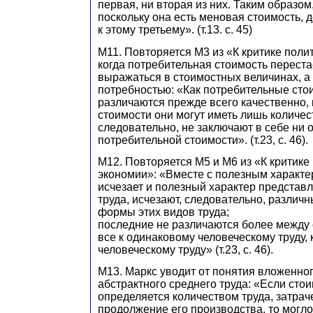
первая, ни вторая из них. Таким образом,
поскольку она есть меновая стоимость, 
к этому третьему». (т.13. с. 45)
М11. Повторяется М3 из «К критике поли
когда потребительная стоимость переста
выражаться в стоимостных величинах, а 
потребностью: «Как потребительные сто
различаются прежде всего качественно,
стоимости они могут иметь лишь количе
следовательно, не заключают в себе ни 
потребительной стоимости». (т.23, с. 46).
М12. Повторяется М5 и М6 из «К критике
экономии»: «Вместе с полезным характе
исчезает и полезный характер представ
труда, исчезают, следовательно, различ
формы этих видов труда;
последние не различаются более между 
все к одинаковому человеческому труду, 
человеческому труду» (т.23, с. 46).
М13. Маркс уводит от понятия вложенног
абстрактного среднего труда: «Если сто
определяется количеством труда, затрач
продолжение его производства, то могло