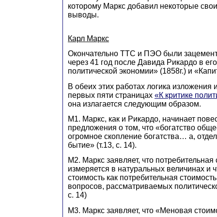
которому Маркс добавил некоторые свои
выводы.
Карл Маркс
Окончательно ТТС и ПЭО были зацемен
через 41 год после Давида Рикардо в его
политической экономии» (1858г.) и «Капит
В обеих этих работах логика изложения 
первых пяти страницах
«К критике поли
она излагается следующим образом.
М1. Маркс, как и Рикардо, начинает пове
предложения о том, что «богатство обще
огромное скопление богатства… а, отдел
бытие» (т.13, с. 14).
М2. Маркс заявляет, что потребительная
измеряется в натуральных величинах и ч
стоимость как потребительная стоимость
вопросов, рассматриваемых политическо
с. 14)
М3. Маркс заявляет, что «Меновая стоим