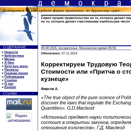
Самое лучшее правительство не то, которое делает л
но то, которое делает счастливыми наибольшее число
СОДЕРЖАНИЕ:
09.08.2026, воскресенье. Московское время 05:55
»
Новости
Обновлено:
07.11.2019
»
Библиотека
»
Медиа
»
X-files
Корректируем Трудовую Те
»
Хочу все знать
»
Проекты
Стоимости или «Притча о ст
»
Горячая линия
»
Публикации
кузнеце»
»
Ссылки
»
О нас
»
English
Фирсов А.
ССЫЛКИ:
«The true object of the pure science of Poli
discover the laws that regulate the Exchan
Quantities». G.D.Macleod
«Истинный предмет науки политическ
состоит в открытии законов, опреде
отношения количеств». Г.Д. Маклеод