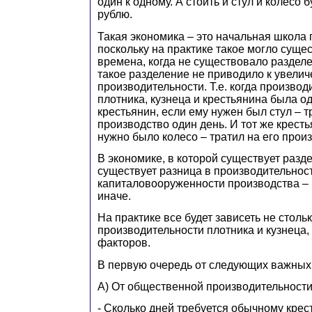
один к одному. А стоить и стул и колесо 
рублю.
Такая экономика – это начальная школа
поскольку на практике такое могло сущес
времена, когда не существовало разделе
такое разделение не приводило к увели
производительности. Т.е. когда производ
плотника, кузнеца и крестьянина была о
крестьянин, если ему нужен был стул – т
производство один день. И тот же кресть
нужно было колесо – тратил на его прои
В экономике, в которой существует разде
существует разница в производительност
капиталовооруженности производства – 
иначе.
На практике все будет зависеть не стольк
производительности плотника и кузнеца, 
факторов.
В первую очередь от следующих важных
А) От общественной производительности
- Сколько дней требуется обычному крес