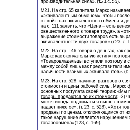
производительная сила». (т.23.с. 55).
М21. На стр. 65 капитала Маркс называ
«эквивалентным обменом», чтобы после
о свойствах эквивалентного обмена и дене
на с. 111 заявить, что «Цена – есть ден
овеществленного в товаре труда», а «от
выражение стоимости товаров есть выр
эквивалентности двух товаров» (т.23, с. 1
М22. На стр. 146 говоря о деньгах, как с
Маркс как окончательную истину повторя
«Товаровладельцы вступали поэтому в 
между собой лишь как представители и
наличности взаимных эквивалентов». (т. 2
М23. На стр. 528, начиная разговор о св
стоимости и цены рабочей силы, Маркс 
основных постулата своей теории: «Мы п
товары продаются по их стоимости
; -2)
может иногда подниматься выше стоимос
падает ниже ее». (т. 23, с. 528), «Хотя т
проданы по ценам, отклоняющимся от их
такое нарушение является нарушением 
товарообмена»(т.23, с. 169).