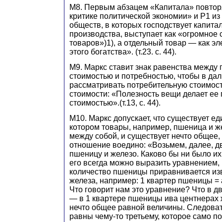
М8. Первым абзацем «Капитала» повторя
критике политической экономии» и Р1 из
обществ, в которых господствует капита
производства, выступает как «огромное
товаров»)1), а отдельный товар — как 
этого богатства». (т.23. с. 44).
М9. Маркс ставит знак равенства между
стоимостью и потребностью, чтобы в да
рассматривать потребительную стоимост
стоимости: «Полезность вещи делает ее
стоимостью».(т.13, с. 44).
М10. Маркс допускает, что существует е
котором товары, например, пшеница и ж
между собой, и существует нечто общее, 
отношение воедино: «Возьмем, далее, д
пшеницу и железо. Каково бы ни было и
его всегда можно выразить уравнением,
количество пшеницы приравнивается из
железа, например: 1 квартер пшеницы = 
Что говорит нам это уравнение? Что в д
— в 1 квартере пшеницы ива центнерах
нечто общее равной величины. Следоват
равны чему-то третьему, которое само по