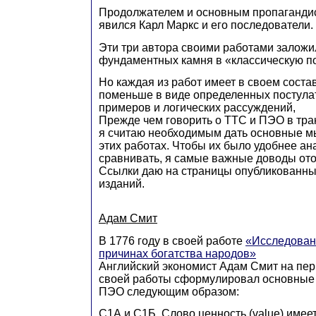
Продолжателем и основным пропагандис
явился Карл Маркс и его последователи.
Эти три автора своими работами заложи
фундаментных камня в «классическую п
Но каждая из работ имеет в своем соста
поменьше в виде определенных постулат
примеров и логических рассуждений,
Прежде чем говорить о ТТС и ПЭО в тра
я считаю необходимым дать основные м
этих работах. Чтобы их было удобнее ан
сравнивать, я самые важные доводы ото
Ссылки даю на страницы опубликованны
изданий.
Адам Смит
В 1776 году в своей работе
«Исследован
причинах богатства народов»
Английский экономист Адам Смит на пер
своей работы сформулировал основные
ПЭО следующим образом:
С1А и С1Б. Слово ценность (value) имее