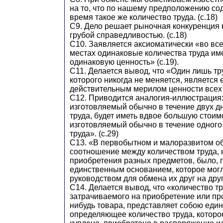
на то, что по нашему предположению со
время такое же количество труда. (с.18)
С9. Дело решает рыночная конкуренция в
грубой справедливостью. (с.18)
С10. Заявляется аксиоматически «во все
местах одинаковые количества труда им
одинаковую ценность» (с.19).
С11. Делается вывод, что «Один лишь тр
которого никогда не меняется, является
действительным мерилом ценности всех т
С12. Приводится аналогия-иллюстрация:
изготовляемый обычно в течение двух дн
труда, будет иметь вдвое большую стоимо
изготовляемый обычно в течение одного 
труда». (с.29)
С13. «В первобытном и малоразвитом о
соотношение между количеством труда,
приобретения разных предметов, было, 
единственным основанием, которое мог
руководством для обмена их друг на друга
С14. Делается вывод, что «количество т
затрачиваемого на приобретение или про
нибудь товара, представляет собою еди
определяющее количество труда, которо