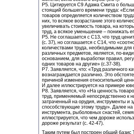
Р5. Цитируется С9 Адама Смита о больш
стоящий большего времени труда: «Если
товаров определяется количеством труд
них, то всякое возрастание этого количе
увеличивать стоимость товара, на котор
труд, а всякое уменьшение – понижать его.
Р5. Не соглашается с С13, что труд цени
(с. 37), но соглашается с С14, что «соо
количествами труда, необходимыми для
различных предметов, является, по-вид
основанием, для выработки правил, ре
одних товаров на другие» (с.37-38).
Р7. Заявляется, что: «Труд различного к
вознаграждается различно. Это обстояте
причиной изменения относительной ценно
И далее иллюстрируется на примере юве
Р8. Заявляется, что «На ценность товаро
труд, применяемый непосредственно к ни
затраченный на орудия, инструменты и з
способствующие этому труду». Далее на
инструмента, рыболовных снастей, семя
иллюстрируется, что чем дороже использ
дороже результат (с. 42-47).
Таким путем был построен общий базис 