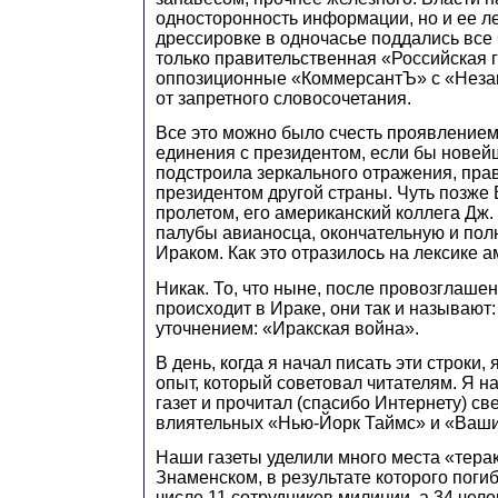
односторонность информации, но и ее ле
дрессировке в одночасье поддались все
только правительственная «Российская га
оппозиционные «КоммерсантЪ» с «Незав
от запретного словосочетания.
Все это можно было счесть проявление
единения с президентом, если бы новей
подстроила зеркального отражения, прав
президентом другой страны. Чуть позже 
пролетом, его американский коллега Дж.
палубы авианосца, окончательную и пол
Ираком. Как это отразилось на лексике
Никак. То, что ныне, после провозглаше
происходит в Ираке, они так и называют:
уточнением: «Иракская война».
В день, когда я начал писать эти строки,
опыт, который советовал читателям. Я н
газет и прочитал (спасибо Интернету) с
влиятельных «Нью-Йорк Таймс» и «Ваши
Наши газеты уделили много места «терак
Знаменском, в результате которого погиб
числе 11 сотрудников милиции, а 34 чел