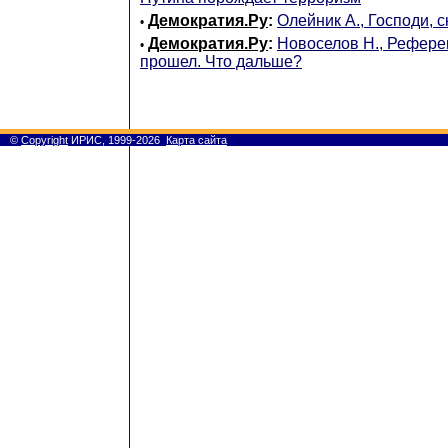
Демократия.Ру
:
Олейник А., Господи, 
•
Демократия.Ру
:
Новоселов Н., Рефере
•
прошел. Что дальше?
©
Copyright
ИРИС, 1999-2026
Карта сайта