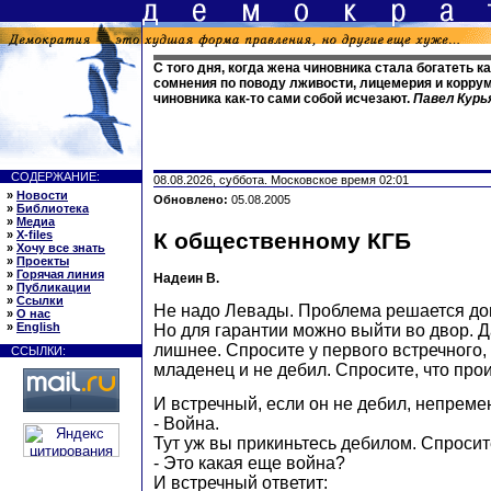
С того дня, когда жена чиновника стала богатеть к
сомнения по поводу лживости, лицемерия и корру
чиновника как-то сами собой исчезают.
Павел Кур
СОДЕРЖАНИЕ:
08.08.2026, суббота. Московское время 02:01
»
Новости
Обновлено:
05.08.2005
»
Библиотека
»
Медиа
»
X-files
К общественному КГБ
»
Хочу все знать
»
Проекты
»
Горячая линия
Надеин В.
»
Публикации
»
Ссылки
Не надо Левады. Проблема решается д
»
О нас
»
English
Но для гарантии можно выйти во двор. Д
лишнее. Спросите у первого встречного,
ССЫЛКИ:
младенец и не дебил. Спросите, что прои
И встречный, если он не дебил, непреме
- Война.
Тут уж вы прикиньтесь дебилом. Спросит
- Это какая еще война?
И встречный ответит: