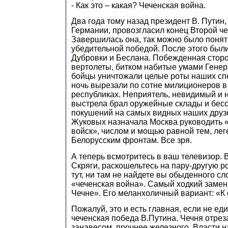
- Как это – какая? Чеченская война.
Два года тому назад президент В. Путин,
Германии, провозгласил конец Второй ч
Завершилась она, так можно было понят
убедительной победой. После этого был
Дубровки и Беслана. Побежденная стор
вертолеты, битком набитые умами Генер
бойцы уничтожали целые роты наших спе
ночь вырезали по сотне милиционеров в
республиках. Неприятель, невидимый и 
выстрела брал оружейные склады и бесс
покушений на самых видных наших друз
Жуковых назначала Москва руководить 
войск», числом и мощью равной тем, ле
Белорусским фронтам. Все зря.
А теперь всмотритесь в ваш телевизор. 
Скряги, раскошельтесь на пару-другую ро
тут, ни там не найдете вы обыденного сл
«чеченская война». Самый ходкий замен
Чечне». Его меланхоличный вариант: «К
Пожалуй, это и есть главная, если не ед
чеченская победа В.Путина. Чечня отрез
занавесом, прочнее железного. Власти н