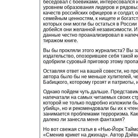
беседовал с боевиками, интересовался и
уровнем образования лидеров и рядовых
качеств российских офицеров и солдат, 
семейным ценностям, к нищете и богатст
которых они могли бы остаться в России 
добейся они желанной независимости. И
данные честно проанализировал в напе
тиражом книге.
Вы бы прокляли этого журналиста? Вы 
издательство, опозорившее себя такой 
одобрили суровый приговор этому пропа
Оставляя ответ на вашей совести, но пре
автора было бы не меньше хулителей, ч
Бабицкого, которому грозят и патриоты, 
Однако пойдем чуть дальше. Представим
напечатали на самых читаемых своих стр
которой не только подробно изложили б
убийц», но и рекомендовали бы их к чтен
занимается проблемами терроризма. Как
далеко ли занесла меня фантазия?
Но вот свежая статья в «Нью-Йорк Таймс
«Сменив крикет на джихад». Автор Дэйв