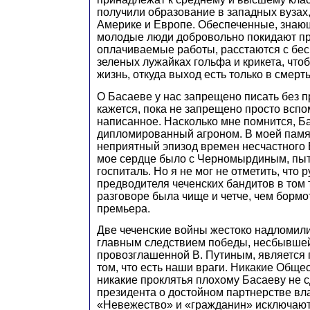
получили образование в западных вузах
Америке и Европе. Обеспеченные, знающ
молодые люди добровольно покидают п
оплачиваемые работы, расстаются с бе
зеленых лужайках гольфа и крикета, чтоб
жизнь, откуда выход есть только в смерть
О Басаеве у нас запрещено писать без п
кажется, пока не запрещено просто вспо
написанное. Насколько мне помнится, Б
дипломированный агроном. В моей памя
неприятный эпизод времен несчастного 
мое сердце было с Черномырдиным, пы
госпиталь. Но я не мог не отметить, что 
предводителя чеченских бандитов в том
разговоре была чище и четче, чем бормо
премьера.
Две чеченские войны жестоко надломили
главным следствием победы, несбывшей
провозглашенной В. Путиным, является 
том, что есть наши враги. Никакие Обще
никакие проклятья плохому Басаеву не 
президента о достойном партнерстве вл
«Невежество» и «гражданин» исключают 