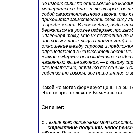
не имеет силы по отношению ко многи
материальных благ, а, во-вторых, он 
собой самостоятельного закона, так к
приходится заимствовать свою силу ли
и предложения. В самом деле, ведь це
держаться на уровне издержек произво
благодаря тому, что их постоянно под
постольку, поскольку их подгоняет) к 
отношение между спросом и предложен
определяются в действительности цен
«закон издержек производства» сводитс
названных выше законов, — к закону сп
следовательно, этим-то последним и 
собственно говоря, все наши знания о з
Какой же мотив формирует цены на рынк
Этот вопрос волнует и Бем-Баверка.
Он пишет:
«
…выше всех остальных мотивов сто
— стремление получить непосредс
обмена
. Явление — вполне естественн