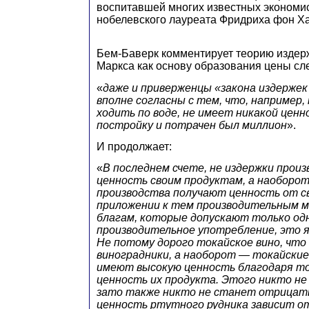
воспитавшей многих известных экономи
нобелевского лауреата Фридриха фон Ха
Бем-Баверк комментирует теорию издер
Маркса как основу образования цены с
«
даже и приверженцы «закона издержек
вполне согласны с тем, что, например,
ходить по воде, не имеет никакой ценн
постройку и потрачен был миллион
».
И продолжает:
«
В последнем счете, не издержки прои
ценность своим продуктам, а наоборо
производства получают ценность от св
приложении к тем производительным 
благам, которые допускают только од
производительное употребление, это яс
Не потому дорого токайское вино, что
виноградники, а наоборот — токайские
имеют высокую ценность благодаря то
ценность их продукта. Этого никто н
зато также никто не станет отрицать
ценность ртутного рудника зависит о