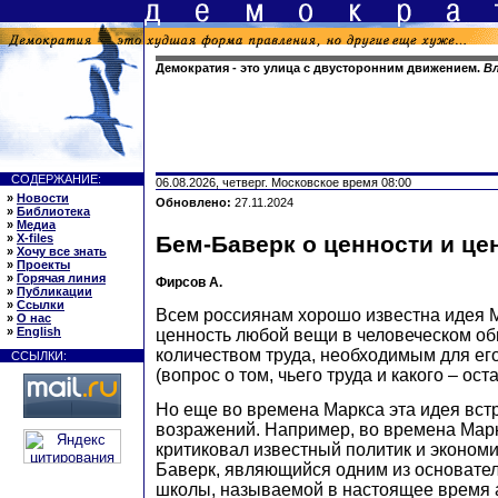
Демократия - это улица с двусторонним движением.
В
СОДЕРЖАНИЕ:
06.08.2026, четверг. Московское время 08:00
»
Новости
Обновлено:
27.11.2024
»
Библиотека
»
Медиа
»
X-files
Бем-Баверк о ценности и це
»
Хочу все знать
»
Проекты
»
Горячая линия
Фирсов А.
»
Публикации
»
Ссылки
Всем россиянам хорошо известна идея М
»
О нас
»
English
ценность любой вещи в человеческом о
количеством труда, необходимым для ег
ССЫЛКИ:
(вопрос о том, чьего труда и какого – ост
Но еще во времена Маркса эта идея вст
возражений. Например, во времена Марк
критиковал известный политик и экономи
Баверк, являющийся одним из основате
школы, называемой в настоящее время 