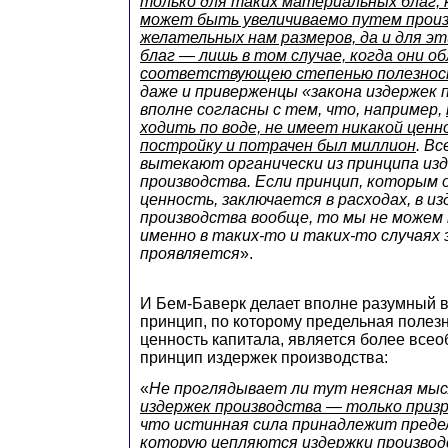
только для таких материальных благ,
может быть увеличиваемо путем произ
желательных нам размеров, да и для э
благ — лишь в том случае, когда они о
соответствующею степенью полезно
даже и приверженцы «закона издержек 
вполне согласны с тем, что, например,
ходить по воде, не имеет никакой ценн
постройку и потрачен был миллион
. Вс
вытекают органически из принципа из
производства. Если принцип, которым
ценность, заключается в расходах, в и
производства вообще, то мы не можем 
именно в таких-то и таких-то случаях
проявляется
».
И Бем-Баверк делает вполне разумный в
принцип, по которому предельная полез
ценность капитала, является более все
принцип издержек производства:
«
Не проглядывает ли тут неясная мыс
издержек производства — только приз
что истинная сила принадлежит предел
которую цепляются издержки производ