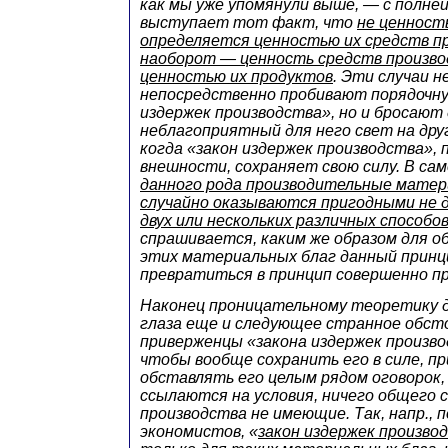
как мы уже упомянули выше, — с полн
выступает тот факт, что
не ценност
определяется ценностью их средств пр
наоборот — ценность средств произв
ценностью их продуктов
. Эти случаи н
непосредственно пробивают порядочну
издержек производства», но и бросают
неблагоприятный для него свет на друг
когда «закон издержек производства», 
внешности, сохраняет свою силу. В сам
данного рода производительные матер
случайно оказываются пригодными не д
двух или нескольких различных способо
спрашивается, каким же образом для о
этих материальных благ данный принц
превратиться в принцип совершенно 
Наконец проницательному теоретику д
глаза еще и следующее странное обст
приверженцы «закона издержек произво
чтобы вообще сохранить его в силе, п
обставлять его целым рядом оговорок,
ссылаются на условия, ничего общего 
производства не имеющие. Так, напр., 
экономистов, «
закон издержек произво