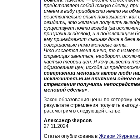
представляет собой такую сделку, пр
имеем в виду приобрести нечто на обм
действительно опыт показывает, как 
ожидать, что желание получить выгод
существует почти всегда (за исключе
призрачных сделок), и в подавляющем 
ему принадлежит львиная доля в деле в
совершаемые нами меновые акты.
Что касается меня лично, то я намере
страницах заняться, наоборот, исклю
частью теории цен. Я хочу вывести тол
образования цен, исходя из предположе
совершении меновых актов люди на
исключительным влиянием одного 
стремления получить непосредстве
меновой сделки
».
Закон образования цены по которому це
результате стремления получить выгоду 
рассмотрим в следующей статье.
Александр Фирсов
27.11.2024
Статья опубликована в
Живом Журнале A