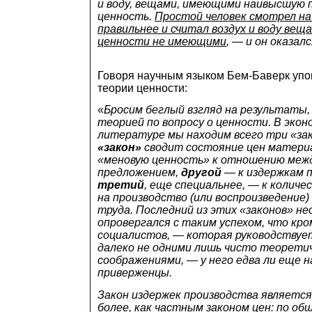
и воду, вещами, имеющими наивысшую
ценность.
Простой человек смотрел на
правильнее и считал воздух и воду веща
ценности не имеющими
, — и он оказал
Говоря научным языком Бем-Баверк упо
теории ценности:
«
Бросим беглый взгляд на результаты
теорией по вопросу о ценности. В экон
литературе мы находим всего три «зак
«закон»
сводит состояние цен материа
«меновую ценность» к отношению межд
предложением,
другой
— к издержкам п
третий
, еще специальнее, — к количе
на производство (или воспроизведение
труда. Последний из этих «законов» н
опровергался с таким успехом, что кр
социалистов, — которая руководствует
далеко не одними лишь чисто теорети
соображениями, — у него едва ли еще 
приверженцы.
Закон издержек производства является,
более, как частным законом цен: по об