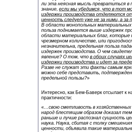
ли эта неясная мысль превратиться в
знание,
если мы убедимся, что в тот м
издержки производства отделяются от
ценность следует уже не за ними, а за
В области монопольных материальных 
польза поднимается выше издержек про
области материальных благ, которые 
чрезмерном количестве, или пригодно
незначительна, предельная польза пад
издержек производства. О чем свидет
явление? О том, что
в обоих случаях ц
издержки производства и идет за пред
Разве не служат эти факты самым ярк
можно себе представить, подтвержде
предельной пользы?
»
Интересно, как Бем-Баверк отсылает к н
практичности:
«
…свою сметливость в хозяйственных 
народ блестящим образом доказал тем,
раньше и лучше распознал сущность це
наука. Наука, сбитая с толку смешение
ценности, объявила такие материальны