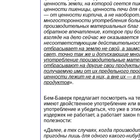
ценность земли, на которой сеется пш
ценности пшеницы, ценность печи для 
— от ценности кирпича, а не наоборот.
многосторонности употребления бол
производительных материальных благ
обратное впечатление, которое при б
взгляде на дело сейчас же оказывается
несоответствующим действительнос
отбрасывает на землю не свой, а заим
свет, точно так же и допускающие мн
употребление производительные мате
отбрасывают на другие свои продукты
получаемую ими от их предельного про
ценности лежит не в них, а вне их — в 
продуктов
».
Бем-Баверк предлагает посмотреть на те
имеют двойственное употребление или 
употребление и убедиться, что уже в эти
издержек не работает, а работает закон 
полезности:
«
Далее, в тех случаях, когда производ
пригодны лишь для одного какого-нибу