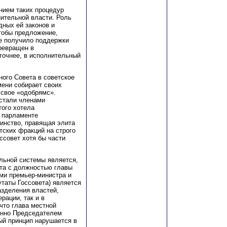
нием таких процедур
нительной власти. Роль
дных ей законов и
чтобы предложение,
е получило поддержки
ревращен в
точнее, в исполнительный
ного Совета в советское
мени собирает своих
 свое «одобрямс».
 стали членами
того хотела
в парламенте
инство, правящая элита
тских фракций на строго
оссовет хотя бы части
льной системы является,
ата с должностью главы
ми премьер-министра и
утаты Госсовета) является
зделения властей,
рации, так и в
что глава местной
енно Председателем
ый принцип нарушается в