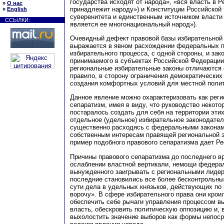
государства исходят от народа», «вся власть в Р
»
О нас
принадлежит народу») и Конституции Российской
»
English
суверенитета и единственным источником власти
ССЫЛКИ:
является ее многонациональный народ»).
Очевидный дефект правовой базы избирательной
выражается в явном расхождении федеральных п
избирательного процесса, с одной стороны, и зак
принимаемого в субъектах Российской Федерации,
региональные избирательные законы отличаются 
правило, в сторону ограничения демократических
создания комфортных условий для местной полит
Данное явление можно охарактеризовать как рег
сепаратизм, имея в виду, что руководство некот
постаралось создать для себя на территории этих
отдельное (удельное) избирательное законодател
существенно расходясь с федеральными законам
собственным интересам правящей региональной 
пример подобного правового сепаратизма дает Ре
Причины правового сепаратизма до последнего в
ослаблении властной вертикали, немощи федерал
вынужденного заигрывать с региональными лидер
последние становились все более бесконтрольн
сути дела в удельных князьков, действующих по п
ворочу». В сфере избирательного права они кроил
обеспечить себе рычаги управления процессом в
власть, обескровить политическую оппозицию и, 
выхолостить значение выборов как формы непоср