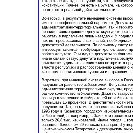
Татарстане дважды. Получается, что в республике
конституции. Точнее, он есть на бумаге, на котор
но его нет в реальной действительности.
Во-вторых, в результате нынешней системы выбор
имеет непрофессиональный парламент. Депутаты,
административно-территориальным, так и террито
правило, совмещающие депутатскую должность с 
работать в парламенте лишь наездами. У подавл
них нет профессиональных знаний, необходимых 
депутатской деятельности. По большому счету ни
интересует сложная, требующая кропотливого, п
работа депутата. Они идут в депутаты за благами
иначе связан статус депутата парламента республ
приходится удивляться снижению авторитета пре
власти республики и распространению мнения о 
как формы политического участия и выражения в
В-третьих, при нынешней системе выборов в Госс
нарушается равенство избирателей. Депутаты, из
административно-территориальным округам, пре
разное количество избирателей. Даже по татарст
разница в численности избирателей по избирате
превышать 15 процентов. В действительности эта
нарушается. Так, на момент проведения выборов 
1995 году в Казанском городском избирательном о
избирателей, а, например, в Заинском городском 
только 26,8 тыс. избирателей. Иначе говоря, 1 го
равнялся более чем 29 голосам казанцев. В утв
Центризбиркомом Татарстана к декабрьским выбор