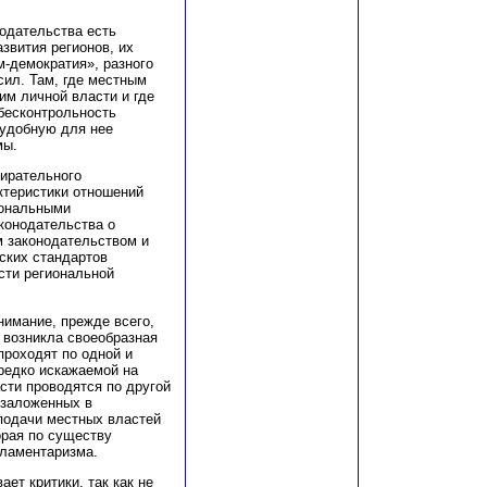
одательства есть
звития регионов, их
м-демократия», разного
сил. Там, где местным
им личной власти и где
бесконтрольность
 удобную для нее
мы.
бирательного
ктеристики отношений
иональными
конодательства о
м законодательством и
ских стандартов
сти региональной
нимание, прежде всего,
я возникла своеобразная
проходят по одной и
редко искажаемой на
сти проводятся по другой
 заложенных в
подачи местных властей
орая по существу
рламентаризма.
ет критики, так как не