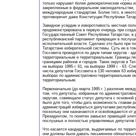
только нарушает более демократические нормы и
закрепленные в федеральном законодательстве, н
международным стандартам. Более того, в некот
противоречит даже Конституции Республики Татар
Завидное усердие и изворотливость местная пол
продемонстрировала в первую очередь при созда
Государственный Совет Республики Татарстан, в 
республиканский парламент превращен в послуш
исполнительной власти. Сделано это было при п
Татарстане избирательной системы. Суть ее в то
Госсовета проводятся по двум типам округов - а
территориальным и территориальным. Границы п
границами районов и городов. Таких округов в Та
на выборах 1995 г. 61, на выборах 1999 г. - 63. С
числа депутатов Госсовета в 130 человек 63 изб
выборах по административно-территориальным окр
территориальным.
Первоначально (до марта 1995 г. ) различие меж
том, что депутаты, избранные по административ
округам, совмещали статус депутата с основной 
было для того, чтобы дать возможность главам р
администраций избираться депутатами республик
поскольку они назначаются и освобождаются от 
Президентом, то понятен замысел правящей элиты
послушных и полностью управляемых депутатов 
Что касается кандидатов, выдвигаемых по террит
они должны были давать письменное обязательств