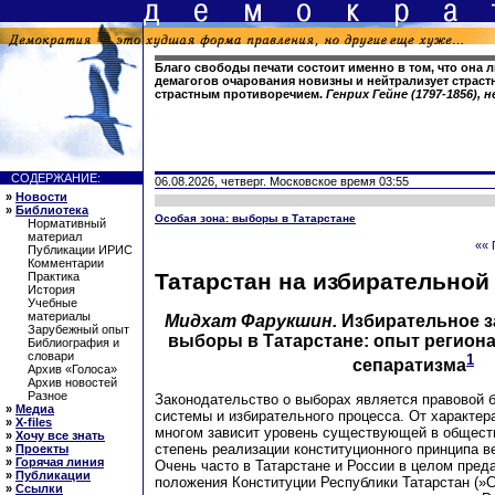
Благо свободы печати состоит именно в том, что она 
демагогов очарования новизны и нейтрализует страст
страстным противоречием.
Генрих Гейне (1797-1856),
СОДЕРЖАНИЕ:
06.08.2026, четверг. Московское время 03:55
»
Новости
»
Библиотека
Особая зона: выборы в Татарстане
Нормативный
материал
«« 
Публикации ИРИС
Комментарии
Татарстан на избирательной
Практика
История
Учебные
материалы
Мидхат Фарукшин.
Избирательное з
Зарубежный опыт
выборы в Татарстане: опыт регион
Библиография и
словари
1
сепаратизма
Архив «Голоса»
Архив новостей
Разное
Законодательство о выборах является правовой 
»
Медиа
системы и избирательного процесса. От характера
»
X-files
многом зависит уровень существующей в обществ
»
Хочу все знать
степень реализации конституционного принципа в
»
Проекты
»
Горячая линия
Очень часто в Татарстане и России в целом пре
»
Публикации
положения Конституции Республики Татарстан (»
»
Ссылки