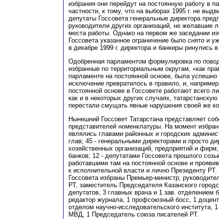
избрания они перейдут на постоянную работу в па
частности, к тому, что на выборах 1995 г. не выд
депутаты Госсовета генеральные директора пред
руководители других организаций, не желавшие л
места работы. Однако на первом же заседании изб
Госсовета указанное ограничение было снято и 
в декабре 1999 г. директора и банкиры ринулись в
Одобренная парламентом формулировка по поводу
избранные по территориальным округам, «как пра
парламенте на постоянной основе, была успешно 
исключение превратилось в правило, и, например
постоянной основе в Госсовете работают всего ли
как и в некоторых других случаях, татарстанскую
перестали смущать явные нарушения своей же ко
Нынешний Госсовет Татарстана представляет соб
представителей номенклатуры. На момент избран
являлись главами районных и городских админист
глав; 45 - генеральными директорами и просто д
хозяйственных организаций, предприятий и фирм;
банков; 12 - депутатами Госсовета прошлого созы
работавшими там на постоянной основе и прояв
к исполнительной власти и лично Президенту РТ.
Госсовета избраны Премьер-министр, руководите
РТ, заместитель Председателя Казанского город
депутатов, 3 главных врача и 1 зав. отделением 
редактор журнала, 1 профсоюзный босс, 1 доцент 
отделом научно-исследовательского института, 1
МВД, 1 Председатель союза писателей РТ.