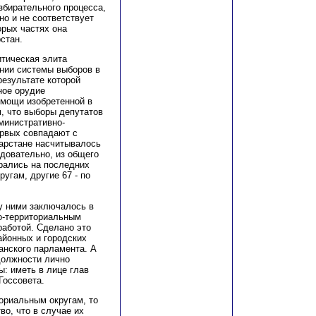
збирательного процесса,
о и не соответствует
орых частях она
стан.
итическая элита
нии системы выборов в
результате которой
ное орудие
омощи изобретенной в
м, что выборы депутатов
дминистративно-
ервых совпадают с
тарстане насчитывалось
ледовательно, из общего
ирались на последних
угам, другие 67 - по
ду ними заключалось в
но-территориальным
работой. Сделано это
айонных и городских
анского парламента. А
должности лично
: иметь в лице глав
Госсовета.
ориальным округам, то
о, что в случае их