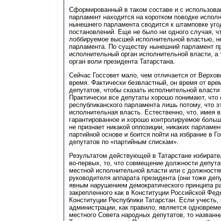
Сформированный в таком составе и с использова
парламент находится на коротком поводке испол
нынешнего парламента сводится к штамповке уго
постановлений. Еще не было ни одного случая, 
лоббируемое высшей исполнительной властью, н
парламента. По существу нынешний парламент п
исполнительный орган исполнительной власти, а 
орган воли президента Татарстана.
Сейчас Госсовет мало, чем отличается от Верхов
время. Фактически безвластный, он время от вре
депутатов, чтобы сказать исполнительной власти
Практически все депутаты хорошо понимают, что
республиканского парламента лишь потому, что э
исполнительная власть. Естественно, что, имея 
гарантированное и хорошо контролируемое больш
не признает никакой оппозиции, никаких парламен
партийной основе и боится пойти на избрание в Г
депутатов по «партийным спискам».
Результатом действующей в Татарстане избирате
во-первых, то, что совмещение должности депут
местной исполнительной власти или с должностя
руководителя аппарата президента (они тоже деп
явным нарушением демократического принципа ра
закрепленного как в Конституции Российской Феде
Конституции Республики Татарстан. Если учесть, 
администрации, как правило, является одноврем
местного Совета народных депутатов, то названн