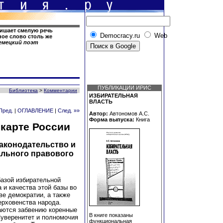
лишает смелую речь
Democracy.ru
Web
ное слово столь же
 немецкий поэт
ПУБЛИКАЦИИ ИРИС
Библиотека
>
Комментарии
ИЗБИРАТЕЛЬНАЯ
ВЛАСТЬ
Пред.
|
ОГЛАВЛЕНИЕ
|
След. »»
Автор:
Автономов А.С.
Форма выпуска:
Книга
 карте России
аконодательство и
ального правового
базой избирательной
 и качества этой базы во
е демократии, а также
ерховенства народа.
даются забвению коренные
В книге показаны
Суверенитет и полномочия
функциональная