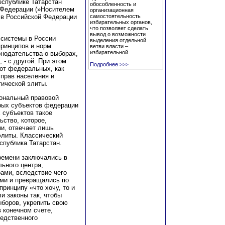
еспублике Татарстан
обособленность и
 Федерации (»Носителем
организационная
 в Российской Федерации
самостоятельность
избирательных органов,
что позволяет сделать
вывод о возможности
 системы в России
выделения отдельной
ринципов и норм
ветви власти –
избирательной.
онодательства о выборах,
 - с другой. При этом
Подробнее
>>>
от федеральных, как
 прав населения и
ической элиты.
иональный правовой
орых субъектов федерации
 субъектов такое
ьство, которое,
и, отвечает лишь
элиты. Классический
спублика Татарстан.
ремени заключались в
ьного центра,
ами, вследствие чего
ыми и превращались по
ринципу «что хочу, то и
и законы так, чтобы
ыборов, укрепить свою
в конечном счете,
едственного