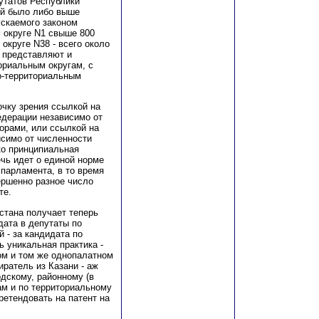
утатов Республики
лей было либо выше
скаемого законом
 округе N1 свыше 800
округе N38 - всего около
й представляют и
ориальным округам, с
но-территориальным
очку зрения ссылкой на
едерации независимо от
орами, или ссылкой на
исимо от численности
ко принципиальная
ечь идет о единой норме
 парламента, в то время
ершенно разное число
те.
стана получает теперь
дата в депутаты по
 - за кандидата по
ь уникальная практика -
ом и том же однопалатном
иратель из Казани - аж
одскому, районному (в
ам и по территориальному
ретендовать на патент на