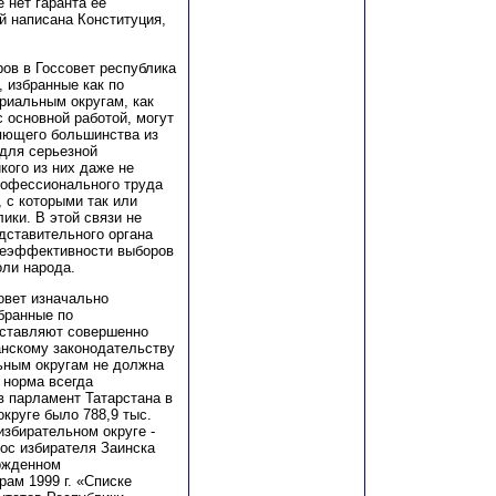
 нет гаранта ее
ой написана Конституция,
ов в Госсовет республика
 избранные как по
риальным округам, как
основной работой, могут
яющего большинства из
для серьезной
кого из них даже не
рофессионального труда
, с которыми так или
ики. В этой связи не
дставительного органа
неэффективности выборов
оли народа.
овет изначально
бранные по
дставляют совершенно
анскому законодательству
льным округам не должна
 норма всегда
в парламент Татарстана в
круге было 788,9 тыс.
избирательном округе -
лос избирателя Заинска
ержденном
ам 1999 г. «Списке