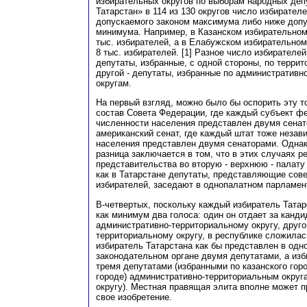
избирательных округов по выборам народных деп
Татарстан» в 114 из 130 округов число избирате
допускаемого законом максимума либо ниже допу
минимума. Например, в Казанском избирательном
тыс. избирателей, а в Елабужском избирательном 
8 тыс. избирателей. [1] Разное число избирателе
депутаты, избранные, с одной стороны, по террит
другой - депутаты, избранные по административ
округам.
На первый взгляд, можно было бы оспорить эту т
состав Совета Федерации, где каждый субъект ф
численности населения представлен двумя сенат
американский сенат, где каждый штат тоже незав
населения представлен двумя сенаторами. Одна
разница заключается в том, что в этих случаях р
представительства во вторую - верхнюю - палату
как в Татарстане депутаты, представляющие сов
избирателей, заседают в однопалатном парламен
В-четвертых, поскольку каждый избиратель Татар
как минимум два голоса: один он отдает за канди
административно-территориальному округу, другой
территориальному округу, в республике сложилас
избиратель Татарстана как бы представлен в одн
законодательном органе двумя депутатами, а изб
тремя депутатами (избранными по казанского гор
городе) административно-территориальным округ
округу). Местная правящая элита вполне может п
свое изобретение.