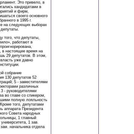
рламент. Это привело, в
вигались кандидатами в
приятий и фирм,
ишаться своего основного
ранного в 1995 г.
уже на следующих выборах
 депутаты.
 того, что депутаты,
вило», работают в
проигнорирована,
, в настоящее время на
шь 29 депутатов. В этом,
 власть уже давно
нституции.
ой собрание
ия 130 депутатов 52
раций; 5 - заместителями
иректорами различных
 3 - руководителями
ва во главе со спикером,
ившими полную лояльность
 Кроме того, депутатами
ль аппарата Президента
ского Совета народных
больницы, 1 главный
университета, 1 зав.
 зам. начальника отдела