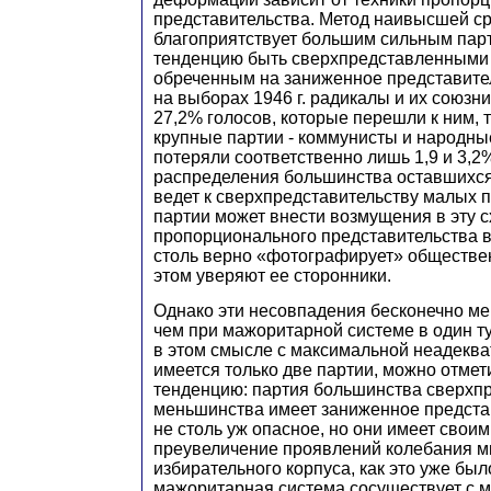
представительства. Метод наивысшей с
благоприятствует большим сильным па
тенденцию быть сверхпредставленными
обреченным на заниженное представите
на выборах 1946 г. радикалы и их союзни
27,2% голосов, которые перешли к ним, 
крупные партии - коммунисты и народн
потеряли соответственно лишь 1,9 и 3,2
распределения большинства оставшихся 
ведет к сверхпредставительству малых 
партии может внести возмущения в эту с
пропорционального представительства в
столь верно «фотографирует» обществен
этом уверяют ее сторонники.
Однако эти несовпадения бесконечно ме
чем при мажоритарной системе в один ту
в этом смысле с максимальной неадеква
имеется только две партии, можно отмет
тенденцию: партия большинства сверхпр
меньшинства имеет заниженное предста
не столь уж опасное, но они имеет свои
преувеличение проявлений колебания 
избирательного корпуса, как это уже был
мажоритарная система сосуществует с 