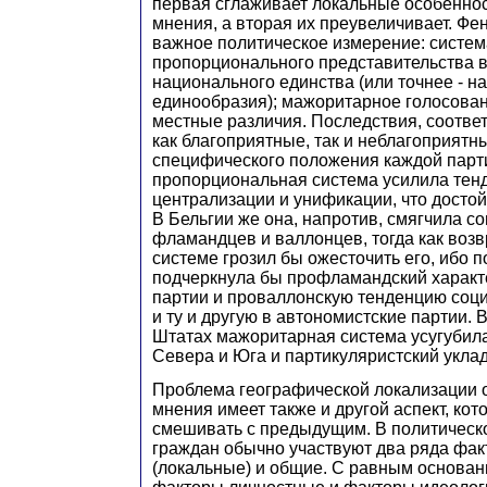
первая сглаживает локальные особенно
мнения, а вторая их преувеличивает. Фе
важное политическое измерение: систем
пропорционального представительства в
национального единства (или точнее - н
единообразия); мажоритарное голосова
местные различия. Последствия, соответ
как благоприятные, так и неблагоприятны
специфического положения каждой парт
пропорциональная система усилила тен
централизации и унификации, что досто
В Бельгии же она, напротив, смягчила с
фламандцев и валлонцев, тогда как воз
системе грозил бы ожесточить его, ибо 
подчеркнула бы профламандский характ
партии и проваллонскую тенденцию соци
и ту и другую в автономистские партии.
Штатах мажоритарная система усугубил
Севера и Юга и партикуляристский уклад
Проблема географической локализации 
мнения имеет также и другой аспект, кот
смешивать с предыдущим. В политическ
граждан обычно участвуют два ряда фак
(локальные) и общие. С равным основан