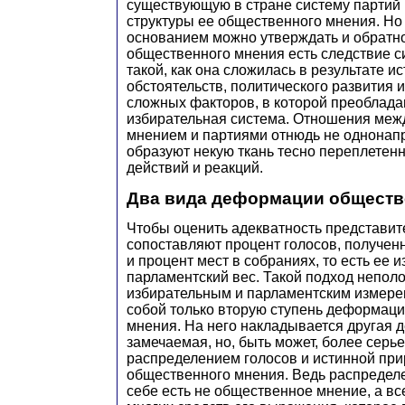
существующую в стране систему партий 
структуры ее общественного мнения. Но
основанием можно утверждать и обратно
общественного мнения есть следствие с
такой, как она сложилась в результате и
обстоятельств, политического развития 
сложных факторов, в которой преоблад
избирательная система. Отношения ме
мнением и партиями отнюдь не однонап
образуют некую ткань тесно переплетен
действий и реакций.
Два вида деформации обществ
Чтобы оценить адекватность представит
сопоставляют процент голосов, полученн
и процент мест в собраниях, то есть ее 
парламентский вес. Такой подход непол
избирательным и парламентским измере
собой только вторую ступень деформац
мнения. На него накладывается другая 
замечаемая, но, быть может, более серь
распределением голосов и истинной пр
общественного мнения. Ведь распределе
себе есть не общественное мнение, а вс