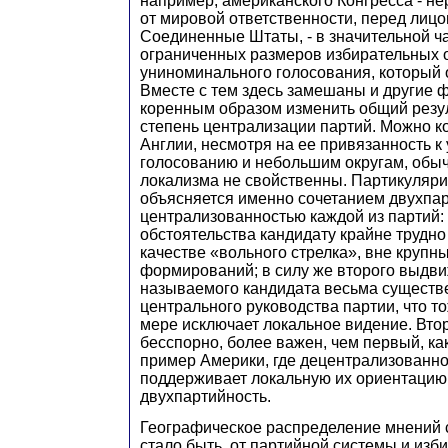
например, американского Конгресса - не
от мировой ответственности, перед лицо
Соединенные Штаты, - в значительной ча
ограниченных размеров избирательных о
униноминального голосования, который 
Вместе с тем здесь замешаны и другие 
коренным образом изменить общий резуль
степень централизации партий. Можно ко
Англии, несмотря на ее привязанность 
голосованию и небольшим округам, обы
локализма не свойственны. Партикуляр
объясняется именно сочетанием двухпа
централизованностью каждой из партий: 
обстоятельства кандидату крайне трудно 
качестве «вольного стрелка», вне круп
формирований; в силу же второго выдви
называемого кандидата весьма существе
центрального руководства партии, что т
мере исключает локальное видение. Вто
бесспорно, более важен, чем первый, ка
пример Америки, где децентрализованно
поддерживает локальную их ориентацию
двухпартийность.
Географическое распределение мнений 
стало быть, от партийной системы и изб