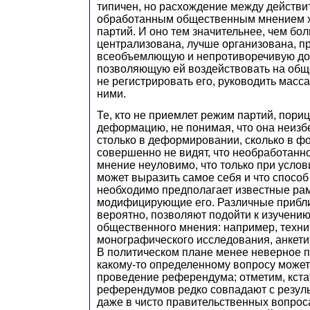
типичен, но расхождение между действи
обработанным общественным мнением х
партий. И оно тем значительнее, чем бо
централизована, лучше организована, п
всеобъемлющую и непротиворечивую док
позволяющую ей воздействовать на общ
не регистрировать его, руководить масса
ними.
Те, кто не приемлет режим партий, пориц
деформацию, не понимая, что она неизбе
столько в деформировании, сколько в ф
совершенно не видят, что необработан
мнение неуловимо, что только при услов
может выразить самое себя и что спосо
необходимо предполагает известные рам
модифицирующие его. Различные прибл
вероятно, позволяют подойти к изучени
общественного мнения: например, техни
монографического исследования, анкетир
В политическом плане менее неверное 
какому-то определенному вопросу может
проведение референдума; отметим, кстат
референдумов редко совпадают с резул
даже в чисто правительственных вопрос