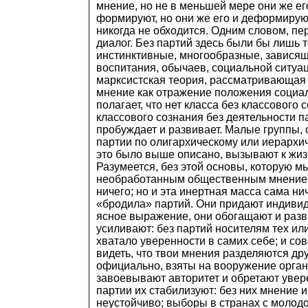
мнение, но не в меньшей мере они же его
формируют, но они же его и деформируют
никогда не обходится. Одним словом, пер
диалог. Без партий здесь были бы лишь 
инстинктивные, многообразные, зависящ
воспитания, обычаев, социальной ситуац
марксистская теория, рассматривающая
мнение как отражение положения социал
полагает, что нет класса без классового 
классового сознания без деятельности па
пробуждает и развивает. Малые группы,
партии по олигархическому или иерархич
это было выше описано, вызывают к жиз
Разумеется, без этой основы, которую м
необработанным общественным мнением
ничего; но и эта инертная масса сама ни
«бродила» партий. Они придают индив
ясное выражение, они обогащают и разв
усиливают: без партий носителям тех ил
хватало уверенности в самих себе; и со
видеть, что твои мнения разделяются др
официально, взяты на вооружение орган
завоевывают авторитет и обретают увер
партии их стабилизуют: без них мнение и
неустойчиво; выборы в странах с молодо