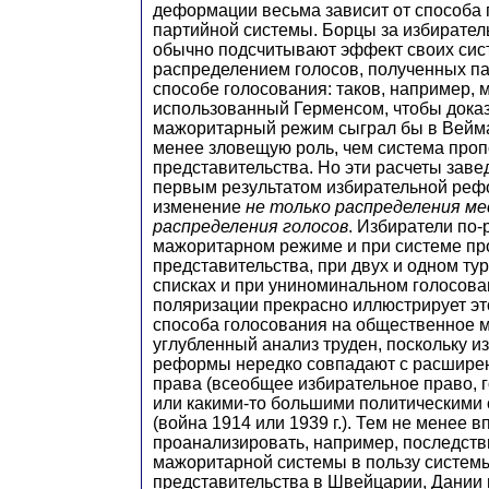
деформации весьма зависит от способа 
партийной системы. Борцы за избирате
обычно подсчитывают эффект своих сис
распределением голосов, полученных п
способе голосования: таков, например, м
использованный Герменсом, чтобы доказ
мажоритарный режим сыграл бы в Вейм
менее зловещую роль, чем система про
представительства. Но эти расчеты зав
первым результатом избирательной ре
изменение
не только распределения ме
распределения голосов
. Избиратели по-
мажоритарном режиме и при системе пр
представительства, при двух и одном ту
списках и при униноминальном голосова
поляризации прекрасно иллюстрирует эт
способа голосования на общественное м
углубленный анализ труден, поскольку 
реформы нередко совпадают с расшире
права (всеобщее избирательное право, 
или какими-то большими политическими
(война 1914 или 1939 г.). Тем не менее 
проанализировать, например, последстви
мажоритарной системы в пользу систем
представительства в Швейцарии, Дании 