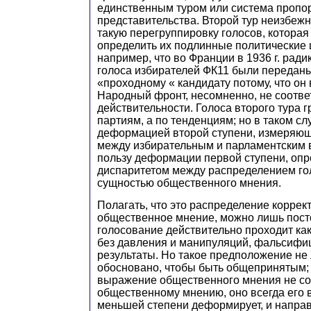
единственным туром или система пропо
представительства. Второй тур неизбеж
такую перегруппировку голосов, которая
определить их подлинные политические ц
например, что во Франции в 1936 г. ради
голоса избирателей ФК11 были переданы
«проходному « кандидату потому, что он
Народный фронт, несомненно, не соотве
действительности. Голоса второго тура 
партиям, а по тенденциям; но в таком с
деформацией второй ступени, измеряю
между избирательным и парламентским в
пользу деформации первой ступени, оп
диспаритетом между распределением го
сущностью общественного мнения.
Полагать, что это распределение коррек
общественное мнение, можно лишь посто
голосование действительно проходит как
без давления и манипуляций, фальсифи
результаты. Но такое предположение не
обосновано, чтобы быть общепринятым;
выражение общественного мнения не со
общественному мнению, оно всегда его 
меньшей степени деформирует, и направ