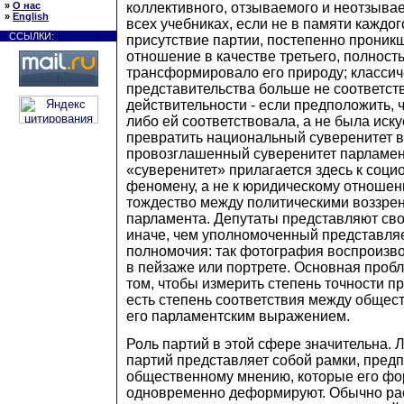
коллективного, отзываемого и неотзыва
»
О нас
»
English
всех учебниках, если не в памяти каждого
ССЫЛКИ:
присутствие партии, постепенно проникш
отношение в качестве третьего, полност
трансформировало его природу; классич
представительства больше не соответст
действительности - если предположить, 
либо ей соответствовала, а не была иск
превратить национальный суверенитет 
провозглашенный суверенитет парламен
«суверенитет» прилагается здесь к соци
феномену, а не к юридическому отношен
тождество между политическими воззре
парламента. Депутаты представляют сво
иначе, чем уполномоченный представляет
полномочия: так фотография воспроизво
в пейзаже или портрете. Основная проб
том, чтобы измерить степень точности пр
есть степень соответствия между обще
его парламентским выражением.
Роль партий в этой сфере значительна. 
партий представляет собой рамки, пре
общественному мнению, которые его фо
одновременно деформируют. Обычно ра