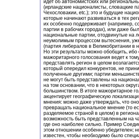
идет об автономистских или региональн
(ирландские националисты, словацкие п
Чехословакии, etc.); это и будущие наци
которые начинают развиваться в тех рег
их особенно поддерживает (например, с
партии в рабочих городах), или даже бы
национальные партии, отодвинутые на 
неумолимым процессом вытеснения, у
(партия либералов в Великобритании в 
Но эти результаты можно обобщить, ибо 
мажоритарного голосования ведет к тому
представлять регион в целом возлагаетс
который опередил конкурентов, не прини
полученные другими; партии меньшинств
не могут быть представлены на национа
на том основании, что в некоторых окру
большинством. В итоге мажоритарное г
акцентирует географическую локализац
мнения: можно даже утверждать, что он
превращать национальное мнение (то ес
разделяемое страной в целом) в региона
возможность быть представленным на ча
где оно наиболее сильно. Пример Соед
этом отношении особенно убедителен; н
известен, чтобы необходимо было специ