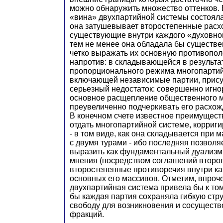
можно обнаружить множество оттенков. 
«вина» двухпартийной системы состояла
она затушевывает второстепенные расх
существующие внутри каждого «духовног
тем не менее она обладала бы существ
четко выражать их основную противопол
напротив: в складывающейся в результа
пропорционального режима многопартий
включающей независимые партии, прису
серьезный недостаток: совершенно игно
основное расщепление общественного 
преувеличенно подчеркивать его расхож
В конечном счете известное преимущест
отдать многопартийной системе, корриг
- в том виде, как она складывается при
с двумя турами - ибо последняя позвол
выразить как фундаментальный дуализм
мнения (посредством соглашений второго
второстепенные противоречия внутри ка
основных его массивов. Отметим, впроче
двухпартийная система привела бы к том
бы каждая партия сохраняла гибкую стру
свободу для возникновения и сосущест
фракций.