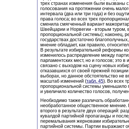
трех странах изменения были вызваны 
голосования на протяжении очень мало
интервала (два или три года) и без ощу
права голоса; во всех трех пропорциона
сменила смягченный вариант мажоритар
Швейцарии и Норвегии - вторым туром, 
пропорциональной системы); наконец, ре
государствах достаточно благополучных
мнение обладает, как правило, относите
В результате избирательной реформы к
изменилось распределение между парти
парламентских мест, но и голосов; это в
связано с выходом на сцену новых изби
отказавшихся от своей прежней позиции
выборах, но данное обстоятельство не 
масштаб изменений (
табл. 45
). Во всех 
пропорциональной системы уменьшило г
и увеличило количество голосов, получ
Необходимо также различать обработан
необработанное общественное мнение. 
второго в результате двух операций: ра
кувалдой партийной пропаганды и посл
перемалывания жерновами избирательн
партийной системы. Партии выражают 