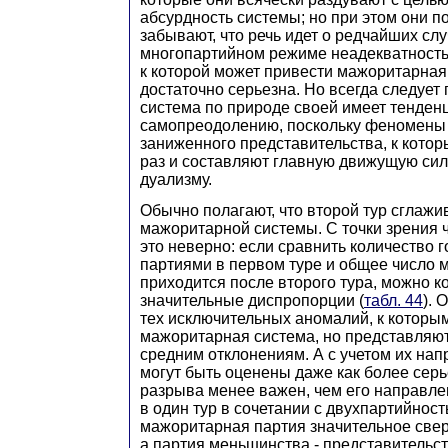
абсурдность системы; но при этом они п
забывают, что речь идет о редчайших слу
многопартийном режиме неадекватность
к которой может привести мажоритарная
достаточно серьезна. Но всегда следует 
система по природе своей имеет тенден
самопреодолению, поскольку феномены
заниженного представительства, к котор
раз и составляют главную движущую сил
дуализму.
Обычно полагают, что второй тур сглажи
мажоритарной системы. С точки зрения 
это неверно: если сравнить количество 
партиями в первом туре и общее число м
приходится после второго тура, можно к
значительные диспропорции (
табл. 44
). 
тех исключительных аномалий, к которы
мажоритарная система, но представляю
средним отклонениям. А с учетом их на
могут быть оценены даже как более серь
разрыва менее важен, чем его направле
в один тур в сочетании с двухпартийнос
мажоритарная партия значительное свер
а партия меньшинства - представительст