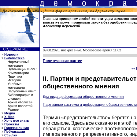
Главным принципом любой конституции является поло
власть не может принимать закона без одобрения пре
Александр Керенский
СОДЕРЖАНИЕ:
09.08.2026, воскресенье. Московское время 11:02
»
Новости
»
Библиотека
Политические партии
Нормативный
материал
«« 
Публикации ИРИС
Комментарии
Практика
II. Партии и представительс
История
Учебные
общественного мнения
материалы
Зарубежный опыт
Библиография и
Два вида деформации общественного мнения
словари
Архив «Голоса»
Партийные системы и деформация общественного 
Архив новостей
Разное
»
Медиа
Термин «представительство» берется на
»
X-files
»
Хочу все знать
его смысле. Здесь все сказано и к этой 
»
Проекты
обращаться: классические противополо
»
Горячая линия
»
Публикации
императивного и репрезентативного, ин
»
Ссылки