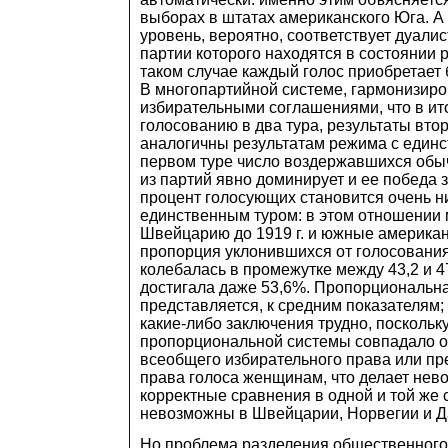
выборах в штатах американского Юга. 
уровень, вероятно, соответствует дуали
партии которого находятся в состоянии 
таком случае каждый голос приобретает
В многопартийной системе, гармонизир
избирательными соглашениями, что в ито
голосованию в два тура, результаты втор
аналогичны результатам режима с единс
первом туре число воздержавшихся обы
из партий явно доминирует и ее победа 
процент голосующих становится очень ни
единственным туром: в этом отношении
Швейцарию до 1919 г. и южные американ
пропорция уклонившихся от голосования 
колебалась в промежутке между 43,2 и 47,
достигала даже 53,6%. Пропорциональная
представляется, к средним показателям;
какие-либо заключения трудно, поскольк
пропорциональной системы совпадало 
всеобщего избирательного права или п
права голоса женщинам, что делает не
корректные сравнения в одной и той же 
невозможны в Швейцарии, Норвегии и Д
Но проблема разделения общественного