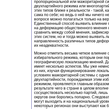
пропорциональной или мажоритарной си
двухпартийного режима или многопартийн
этих типов ближе к реальности - такой, к
сама по себе; но ведь о ней мы ничего н
вопросе можно полагаться только на вер
Единственный способ выявить влияние 
на деформацию общественного мнения с
сравнить между собой мнения, зафикси
этих систем, но и тогда можно выявить 
направленность различных типов деформ
их неадекватности.
Можно отметить весьма четкое влияние 
избирательного режима, которым они по
географическую локализацию мнений. Д
имеет несколько аспектов. Мы уже немно
из них, изучая функционирование локал
условиях мажоритарной системы с одним
двухпартийности, порождаемая этим из
режимом, проявляется главным образом 
результате чего в стране в целом вполне
сосуществовать несколько партий, лишь 
округов они боролись попарно. Следова
могут выходить и на национальный урове
некоторых регионах они выступают как б