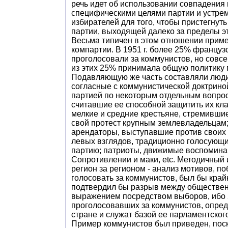
речь идет об использовании совпадения
специфическими целями партии и устре
избирателей для того, чтобы пристегнуть
партии, выходящей далеко за пределы эт
Весьма типичен в этом отношении прим
компартии. В 1951 г. более 25% француз
проголосовали за коммунистов, но совс
из этих 25% принимала общую политику 
Подавляющую же часть составляли люди
согласные с коммунистической доктрино
партией по некоторым отдельным вопрос
считавшие ее способной защитить их кл
мелкие и средние крестьяне, стремивши
свой протест крупным землевладельцам;
арендаторы, выступавшие против своих 
левых взглядов, традиционно голосующ
партию; патриоты, движимые воспомина
Сопротивлении и маки, etc. Методичный 
регион за регионом - анализ мотивов, 
голосовать за коммунистов, был бы край
подтвердил бы разрыв между обществе
выражением посредством выборов, ибо 
проголосовавших за коммунистов, опред
стране и служат базой ее парламентског
Пример коммунистов был приведен, поск