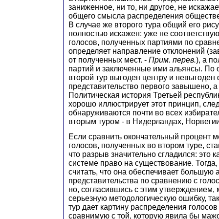
заниженное, ни то, ни другое, не искажае
общего смысла распределения обществ
В случае же второго тура общий его рису
полностью искажен: уже не соответству
голосов, полученных партиями по сравне
определяет направление отклонений (з
от полученных мест. -
Прим. перев.
), а п
партий и заключенные ими альянсы. По
второй тур выгоден центру и невыгоден 
представительство первого завышено, а 
Политическая история Третьей республи
хорошо иллюстрирует этот принцип, сле
обнаруживаются почти во всех избирате
вторым туром - в Нидерландах, Норвегии,
Если сравнить окончательный процент м
голосов, полученных во втором туре, ст
что разрыв значительно сгладился: это к
системе право на существование. Тогда,
считать, что она обеспечивает большую 
представительства по сравнению с голос
но, согласившись с этим утверждением,
серьезную методологическую ошибку, так
тур дает картину распределения голосов
сравнимую с той, которую явила бы маж