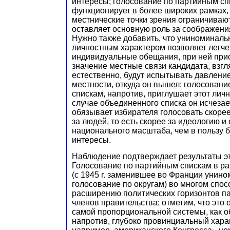
интересы; голосование по партийным сп
функционирует в более широких рамках,
местнические точки зрения ограничивают 
оставляет основную роль за соображени
Нужно также добавить, что униноминаль
личностным характером позволяет легче
индивидуальные обещания, при ней при
значение местные связи кандидата, взгл
естественно, будут испытывать давление
местности, откуда он вышел; голосован
спискам, напротив, приглушает этот лич
случае объединенного списка он исчезае
обязывает избирателя голосовать скорее
за людей, то есть скорее за идеологию и
национального масштаба, чем в пользу 
интересы.
Наблюдение подтверждает результаты эт
Голосование по партийным спискам в р
(с 1945 г. заменившее во Франции унин
голосование по округам) во многом спо
расширению политических горизонтов п
членов правительства; отметим, что это 
самой пропорциональной системы, как о
напротив, глубоко провинциальный хара