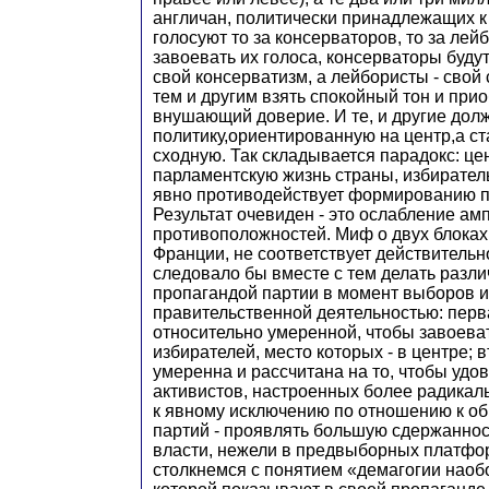
англичан, политически принадлежащих к 
голосуют то за консерваторов, то за лей
завоевать их голоса, консерваторы буд
свой консерватизм, а лейбористы - свой
тем и другим взять спокойный тон и прио
внушающий доверие. И те, и другие дол
политику,ориентированную на центр,а ст
сходную. Так складывается парадокс: це
парламентскую жизнь страны, избирател
явно противодействует формированию п
Результат очевиден - это ослабление ам
противоположностей. Миф о двух блоках,
Франции, не соответствует действительн
следовало бы вместе с тем делать разл
пропагандой партии в момент выборов и
правительственной деятельностью: перв
относительно умеренной, чтобы завоев
избирателей, место которых - в центре; 
умеренна и рассчитана на то, чтобы удо
активистов, настроенных более радикал
к явному исключению по отношению к о
партий - проявлять большую сдержаннос
власти, нежели в предвыборных платфо
столкнемся с понятием «демагогии наоб