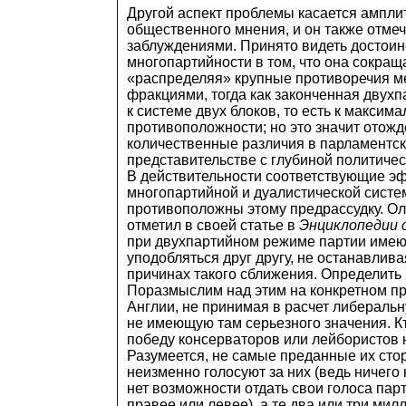
Другой аспект проблемы касается ампли
общественного мнения, и он также отме
заблуждениями. Принято видеть достоин
многопартийности в том, что она сокраща
«распределяя» крупные противоречия 
фракциями, тогда как законченная двухп
к системе двух блоков, то есть к максим
противоположности; но это значит отожд
количественные различия в парламентс
представительстве с глубиной политиче
В действительности соответствующие э
многопартийной и дуалистической сист
противоположны этому предрассудку. О
отметил в своей статье в
Энциклопедии 
при двухпартийном режиме партии имею
уподобляться друг другу, не останавлива
причинах такого сближения. Определить 
Поразмыслим над этим на конкретном п
Англии, не принимая в расчет либераль
не имеющую там серьезного значения. К
победу консерваторов или лейбористов
Разумеется, не самые преданные их сто
неизменно голосуют за них (ведь ничего
нет возможности отдать свои голоса пар
правее или левее), а те два или три ми