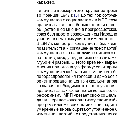
характер.
Типичный пример этого - крушение трех
во Франции 1947 г.
[3]
. До тех пор сотруд
коммунистов с социалистами и МРП соз
правительственное большинство и орие
общественное мнение в прогрессистском
союз был просто возрождением Народного
участие в нем коммунистов имело те же 
В 1947 г. министры-коммунисты были из
правительства и соглашение трех партий
коммунистов оно не получило никакого 
напротив, между недавними союзниками
глубокий разрыв. С этого времени выра
мнения приняло иную форму: санитарны
коммунистической партии изменил его бе
перераспределения голосов и даже без 
ориентировано на центр и скользит впра
сознавая необходимость своего участия 
правительствах, склоняются ко все бол
реформизму; MPП урезает свою социаль
давая перевес консерватизму своих изб
прогрессизмом своих активистов; радика
умеренные вновь обретают утраченное 
изменения партий не представляют из с