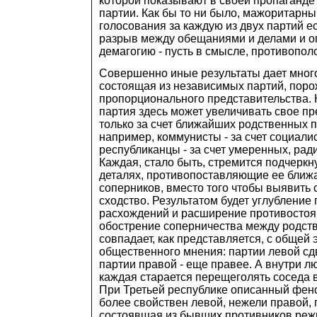
которой показывают в своей пропаганде
партии. Как бы то ни было, мажоритарны
голосования за каждую из двух партий е
разрыв между обещаниями и делами и о
демагогию - пусть в смысле, противопо
Совершенно иные результаты дает мног
состоящая из независимых партий, по
пропорционального представительства. 
партия здесь может увеличивать свое п
только за счет ближайших родственных п
например, коммунисты - за счет социали
республиканцы - за счет умеренных, ради
Каждая, стало быть, стремится подчеркн
деталях, противопоставляющие ее ближ
соперников, вместо того чтобы выявить 
сходство. Результатом будет углубление
расхождений и расширение противостоя
обострение соперничества между родс
совпадает, как представляется, с общей
общественного мнения: партии левой сд
партии правой - еще правее. А внутри 
каждая старается перещеголять соседа 
При Третьей республике описанный фено
более свойствен левой, нежели правой, 
состоявшая из бывших противников ре