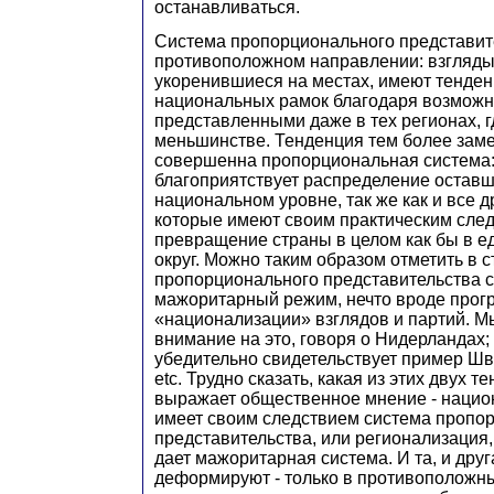
останавливаться.
Система пропорционального представите
противоположном направлении: взгляды
укоренившиеся на местах, имеют тенде
национальных рамок благодаря возможн
представленными даже в тех регионах, г
меньшинстве. Тенденция тем более заме
совершенна пропорциональная система:
благоприятствует распределение оставш
национальном уровне, так же как и все д
которые имеют своим практическим сле
превращение страны в целом как бы в 
округ. Можно таким образом отметить в с
пропорционального представительства 
мажоритарный режим, нечто вроде прог
«национализации» взглядов и партий. 
внимание на это, говоря о Нидерландах;
убедительно свидетельствует пример Шв
etc. Трудно сказать, какая из этих двух 
выражает общественное мнение - нацио
имеет своим следствием система пропо
представительства, или регионализация,
дает мажоритарная система. И та, и друг
деформируют - только в противоположн