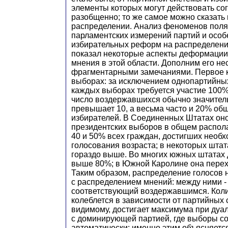
элементы которых могут действовать со
разобщенно; то же самое можно сказать 
распределении. Анализ феноменов поля
парламентских измерений партий и осо
избирательных реформ на распределени
показал некоторые аспекты деформации
мнения в этой области. Дополним его не
фрагментарными замечаниями. Первое к
выборах: за исключением однопартийных 
каждых выборах требуется участие 100%
число воздержавшихся обычно значитель
превышает 10, а весьма часто и 20% об
избирателей. В Соединенных Штатах оно
президентских выборов в общем распола
40 и 50% всех граждан, достигших необх
голосования возраста; в некоторых шта
гораздо выше. Во многих южных штатах
выше 80%; в Южной Каролине она перехо
Таким образом, распределение голосов н
с распределением мнений: между ними -
соответствующий воздержавшимся. Коли
колеблется в зависимости от партийных с
видимому, достигает максимума при дуа
с доминирующей партией, где выборы с
автоматически: именно этим объясняется