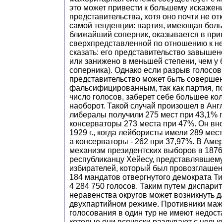
это может привести к большему искаже
представительства, хотя оно почти не от
самой тенденции: партия, имеющая боль
ближайший соперник, оказывается в пр
сверхпредставленной по отношению к н
сказать: его представительство завышен
или занижено в меньшей степени, чем у
соперника). Однако если разрыв голосов
представительство может быть соверше
фальсифицированным, так как партия, 
число голосов, заберет себе большее кол
наоборот. Такой случай произошел в Англи
либералы получили 275 мест при 43,1% г
консерваторы 273 места при 47%. Он вн
1929 г., когда лейбористы имели 289 мес
а консерваторы - 262 при 37,97%. В Ам
механизм президентских выборов в 1876 
республиканцу Хейесу, представлявшему
избирателей, который был провозглашен
184 мандатов отвергнутого демократа Ти
4 284 750 голосов. Таким путем диспарит
неравенства округов может возникнуть 
двухпартийном режиме. Противники ма
голосования в один тур не имеют недост
которые они всячески раздувают с целью