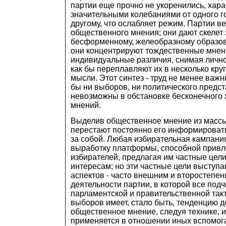
партии еще прочно не укоренились, хар
значительными колебаниями от одного г
другому, что ослабляет режим. Партии в
общественного мнения; они дают скелет
бесформенному, желеобразному образов
они концентрируют тождественные мнен
индивидуальные различия, снимая лично
как бы переплавляют их в несколько кр
мысли. Этот синтез - труд не менее важн
бы ни выборов, ни политического предст
невозможны в обстановке бесконечного 
мнений.
Выделив общественное мнение из массы
перестают постоянно его информировать
за собой. Любая избирательная кампани
выработку платформы, способной привл
избирателей, предлагая им частные цели
интересам; но эти частные цели выступа
аспектов - часто внешним и второстепе
деятельности партии, в которой все под
парламентской и правительственной так
выборов имеет, стало быть, тенденцию 
общественное мнение, следуя технике, и
применяется в отношении иных вспомог