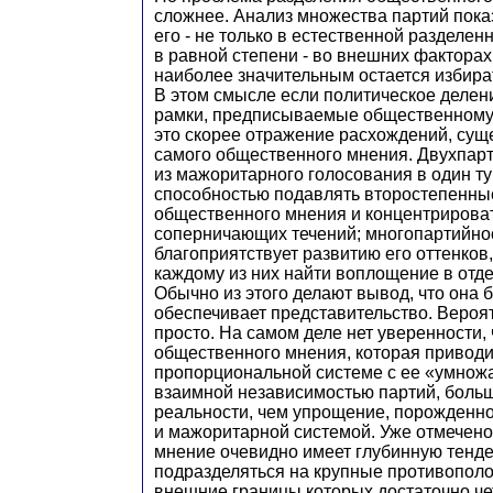
сложнее. Анализ множества партий показ
его - не только в естественной разделенн
в равной степени - во внешних факторах
наиболее значительным остается избира
В этом смысле если политическое делен
рамки, предписываемые общественному 
это скорее отражение расхождений, су
самого общественного мнения. Двухпар
из мажоритарного голосования в один ту
способностью подавлять второстепенны
общественного мнения и концентрироват
соперничающих течений; многопартийнос
благоприятствует развитию его оттенков
каждому из них найти воплощение в отде
Обычно из этого делают вывод, что она 
обеспечивает представительство. Вероят
просто. На самом деле нет уверенности,
общественного мнения, которая приводи
пропорциональной системе с ее «умно
взаимной независимостью партий, больш
реальности, чем упрощение, порожденн
и мажоритарной системой. Уже отмечено
мнение очевидно имеет глубинную тенд
подразделяться на крупные противопол
внешние границы которых достаточно чет