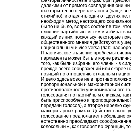
факторы личностные и факторы идеолог
далекими от прямого совпадения они ни 
факторы тесно переплетаются (чаще все
стихийно), и отделить одни от других не, 
необходим метод настоящего социальног
бы то ни было, вопрос состоит в том, чт
влияние партийных систем и избирател
каждый из них, поскольку некоторые ло
общественного мнения действуют в уще
национальным и vice versa (лат.: наоборот
Практическое значение проблемы очевид
парламента может быть в корне различно
того, как были избраны его члены - в си
прежде всего соображений или скорее н
позиций по отношению к главным нацио
И дело здесь вовсе не в противоположн
пропорциональной и мажоритарной систе
противоположности униноминального го
голосования по партийным спискам, так 
быть приспособлено к пропорционально
передачи голосов), а второе нередко фу
мажоритарных рамках. Действительно, 
голосование предполагает небольшие окр
естественно преобладают «соображения
колокольни «, как говорят во Франции, т