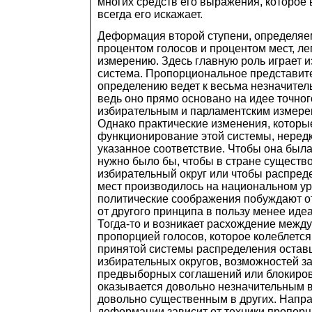
многих средств его выражения, которое 
всегда его искажает.
Деформация второй ступени, определя
процентом голосов и процентом мест, ле
измерению. Здесь главную роль играет 
система. Пропорциональное представит
определению ведет к весьма незначите
ведь оно прямо основано на идее точно
избирательным и парламентским измере
Однако практические изменения, которы
функционирование этой системы, неред
указанное соответствие. Чтобы она был
нужно было бы, чтобы в стране существ
избирательный округ или чтобы распред
мест производилось на национальном у
политические соображения побуждают отс
от другого принципа в пользу менее иде
Тогда-то и возникает расхождение межд
пропорцией голосов, которое колеблется
принятой системы распределения оставш
избирательных округов, возможностей з
предвыборных соглашений или блокирова
оказывается довольно незначительным в
довольно существенным в других. Напр
деформации зависит от техники пропор