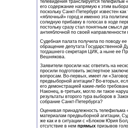
телевидения транслируется телефильм 
его содержание напрямую к этим выбора
поскольку Санкт-Петербург известен как
«яблочный» город и именно эта политич
солидную прибавку в голосах в ходе пер
постольку сразу стал понятным смысл д
антияблочной по своей направленности 
Судебная палата получила по поводу ее
обращение депутата Государственной Д
тогдашнего секретаря ЦИК, а ныне ее Пр
Вешнякова.
Заявители просили нас ответить на нескол
просили подготовить экспертное заключ
вопросам. Во-первых, имеет ли «Загово
предвыборной агитации? Во-вторых, есл
его демонстрацией какие-либо требован
Наконец, в-третьих, могло ли такое нар
результаты второго тура выборов в Зак
собрание Санкт-Петербурга?
Оценивая принадлежность телефильма «
материалам предвыборной агитации, Суд
же как и в ситуации с «Блоком Юрия Бо
отсутствие в нем
прямых
призывов голо