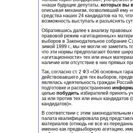
«наши будущие депутаты,
которых вы 
описывая механизм, позволивший ему «
средства наших 24 кандидатов на то, чт
возможность выступать и разъяснять сут
Обратившись далее к анализу правовых
правовой режим «агитационных» матери
выборов в Законодательное собрание С
зимой 1999 г., мы не могли не заметить т
что эти нормы предполагают более широ
«агитационности» тех или иных материа
наличие или отсутствие в них прямых пр
Так, согласно ст. 2 ФЗ «Об основных гаран
действовавшего для тех выборов, пред
являлась «деятельность граждан Россий
подготовке и распространению
информ
целью
побудить
избирателей принять уч
за или против тех или иных кандидатов (
кандидатов)».
В соответствии с этим законодательным
палата квалифицировала ряд представл
материалов (отнюдь не все из переданн
именно как предвыборную агитацию, и