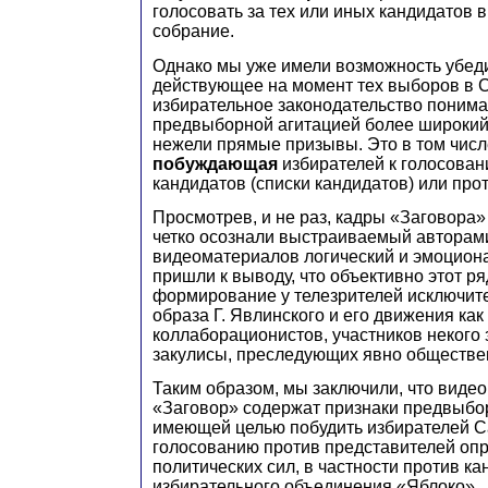
голосовать за тех или иных кандидатов 
собрание.
Однако мы уже имели возможность убеди
действующее на момент тех выборов в 
избирательное законодательство понима
предвыборной агитацией более широкий 
нежели прямые призывы. Это в том числ
побуждающая
избирателей к голосован
кандидатов (списки кандидатов) или прот
Просмотрев, и не раз, кадры «Заговора
четко осознали выстраиваемый авторам
видеоматериалов логический и эмоцион
пришли к выводу, что объективно этот ря
формирование у телезрителей исключите
образа Г. Явлинского и его движения как
коллаборационистов, участников некого
закулисы, преследующих явно обществе
Таким образом, мы заключили, что виде
«Заговор» содержат признаки предвыбор
имеющей целью побудить избирателей Са
голосованию против представителей оп
политических сил, в частности против ка
избирательного объединения «Яблоко».