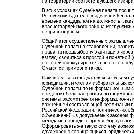
на территории соответствующего избират
В этих условиях Судебная палата посчит
Республики Адыгея в выделении беспла
времени кандидатам на должность глав
Красногвардейского района Республики
неправомерным.
Общий итог осуществленных размышлен
Судебной палаты в становлении, развит
права на предвыборную агитацию через
взгляд, сводиться к простой и понятной 
по своей формулировке, а не по способу
Смысл ее примерно таков.
Нам всем - и законодателям, и судьям с
юрисдикции, и членам избирательных ко
Судебной палаты по информационным спор
предстоит большая работа по формиро
системы рассмотрения информационных
важнейшей составляющей реализации п
Российской Федерации, политических о
объединений «в допускаемых законом ф
методами проводить предвыборную аги
Сформировать же такую систему возмо
двух хорошо сообщающихся юридических