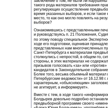
заключение о том, не были ли нарушен
такого рода материалов требования пра
регулирующих осуществление предвыбо
время указанных выборов, и если такое
место, то как оно могло повлиять на рез
выборов?
Ознакомившись с представленными печ
и руководствуясь п. 21 Положения, Суд
по этому поводу специальное Экспертно
ходе его подготовки, оценивая принадл
представленных нам многочисленных пу
Санкт-Петербурга к материалам предвы
столкнулись с непростой, в общем-то, си
стороны, в этих материалах не содержа
призывов голосовать «за» или «против»
кандидатов в Законодательное собрание
Более того, весьма объемный материал в
Петербургские ведомости» от 16.12.98 г.
характерным, «объясняющим» заголов
не агитирует, а информирует».
Вместе с тем, в ходе такого «информир
Болдырев довольно подробно останавли
предвыборной программе своего «именн
«Блока Юрия Болдырева», употребляя 