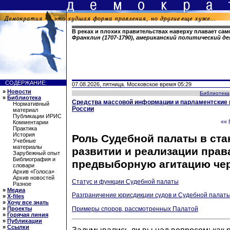
В реках и плохих правительствах наверху плавает сам
Франклин (1707-1790), американский политический д
СОДЕРЖАНИЕ:
07.08.2026, пятница. Московское время 05:29
»
Новости
Библиотека
»
Библиотека
Средства массовой информации и парламентские 
Нормативный
России
материал
Публикации ИРИС
«« 
Комментарии
Практика
История
Роль Судебной палаты в ста
Учебные
материалы
развитии и реализации прав
Зарубежный опыт
Библиография и
предвыборную агитацию че
словари
Архив «Голоса»
Архив новостей
Статус и функции Судебной палаты
Разное
»
Медиа
Разграничение юрисдикции судов и Судебной палат
»
X-files
»
Хочу все знать
Примеры споров, рассмотренных Палатой
»
Проекты
»
Горячая линия
»
Публикации
»
Ссылки