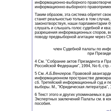
информационно-выборного правотворче
информационно-выборного правоприме
Таким образом, эта система обретет свою
станет реальностью только в том случае,
законотворствуя, наши парламентарии б
слушать и слышать голос судебной и ква
разрешения информационных споров, в
поводу предвыборной агитации через С
член Судебной палаты по ин
при Президен
4 См. "Собрание актов Президента и Пр
Российской Федерации", 1994, No 6, стр. 
5 См.
А.Б.Венгеров
. Правовой авангард
информационном пространстве демократ
сб. Третейский информационный суд и 
выборы. М., "Юридическая литература", 1
6 Текст этого и других упоминаемых в да
Экспертных заключений Палаты см. в ко
пособия.
«« 