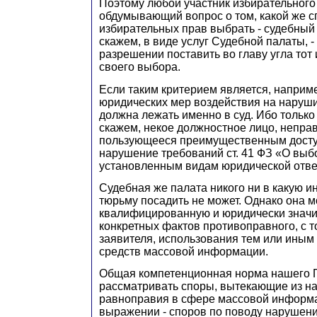
Поэтому любой участник избирательного
обдумывающий вопрос о том, какой же с
избирательных прав выбрать - судебный 
скажем, в виде услуг Судебной палаты, -
разрешении поставить во главу угла тот
своего выбора.
Если таким критерием является, наприме
юридических мер воздействия на нарушит
должна лежать именно в суд. Ибо только
скажем, некое должностное лицо, непра
пользующееся преимущественным досту
нарушение требований ст. 41 ФЗ «О выбор
установленным видам юридической отве
Судебная же палата никого ни в какую
тюрьму посадить не может. Однако она м
квалифицированную и юридически знач
конкретных фактов противоправного, с т
заявителя, использования тем или ины
средств массовой информации.
Общая компетенционная норма нашего По
рассматривать споры, вытекающие из н
равноправия в сфере массовой информац
выражении - споров по поводу нарушени