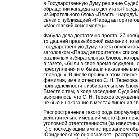
в Государственную Думу решение Судеб
обращении кандидата в депутаты Госуд
избирательного блока «Власть - народу!»
связи с публикацией «Парад авторитетов
«Московский комсомолец».
Фабула дела достаточно проста. 27 ноября
тогдашней предвыборной кампании по 
Государственную Думу, газета опублико
заголовком «Парад авторитетов» список
различных избирательных блоков, которы
в газете, «были в свое время осуждены 
преступления и отбывали наказание в м
свободы». В числе прочих в этом списке
фамилия, имя и отчество С. Н. Терехова 
принадлежности к избирательному блоку 
Вместе с тем, в ходе заседания Судебно
выяснилось, что С. Н. Терехов осужденн
не был и наказание в местах лишения с
Распространение такого рода формулир
действительно имевший место факт прив
уголовной ответственности (за известны
г.) с последующим амнистированием объ
Юридически же оно означает - распрост