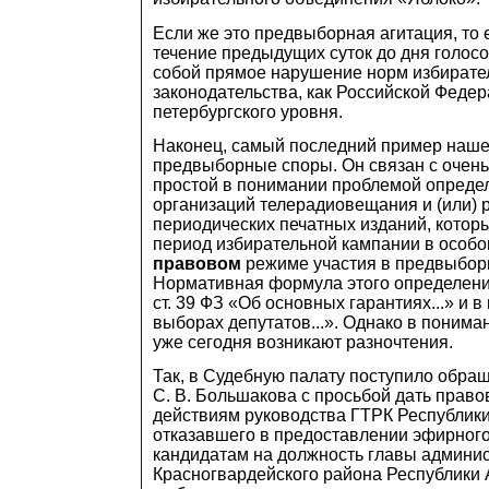
Если же это предвыборная агитация, то 
течение предыдущих суток до дня голос
собой прямое нарушение норм избирате
законодательства, как Российской Федера
петербургского уровня.
Наконец, самый последний пример наше
предвыборные споры. Он связан с очень
простой в понимании проблемой определ
организаций телерадиовещания и (или) 
периодических печатных изданий, котор
период избирательной кампании в особ
правовом
режиме участия в предвыборн
Нормативная формула этого определения
ст. 39 ФЗ «Об основных гарантиях...» и в 
выборах депутатов...». Однако в поним
уже сегодня возникают разночтения.
Так, в Судебную палату поступило обр
С. В. Большакова с просьбой дать право
действиям руководства ГТРК Республики
отказавшего в предоставлении эфирног
кандидатам на должность главы админи
Красногвардейского района Республики 