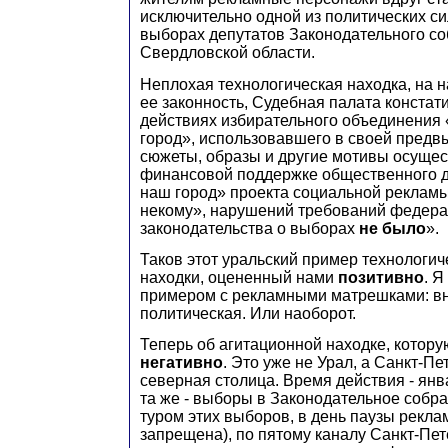
исключительно одной из политических си
выборах депутатов Законодательного с
Свердловской области.
Неплохая технологическая находка, на 
ее законность, Судебная палата констати
действиях избирательного объединения
город», использовавшего в своей предв
сюжеты, образы и другие мотивы осущес
финансовой поддержке общественного 
наш город» проекта социальной рекламы
некому», нарушений требований федера
законодательства о выборах
не было
».
Таков этот уральский пример технологи
находки, оцененный нами
позитивно
. Я
примером с рекламными матрешками: вн
политическая. Или наоборот.
Теперь об агитационной находке, котор
негативно
. Это уже не Урал, а Санкт-Пе
северная столица. Время действия - янв
та же - выборы в Законодательное собр
туром этих выборов, в день паузы рекла
запрещена), по пятому каналу Санкт-Пет