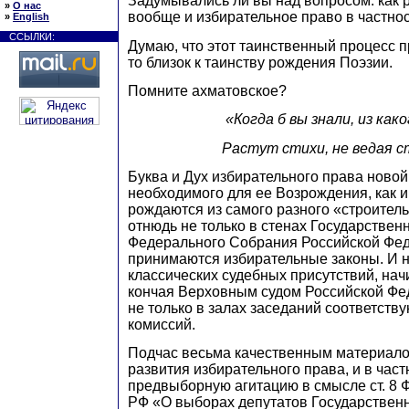
Задумывались ли вы над вопросом: как 
»
О нас
вообще и избирательное право в частно
»
English
ССЫЛКИ:
Думаю, что этот таинственный процесс п
то близок к таинству рождения Поэзии.
Помните ахматовское?
«Когда б вы знали, из како
Растут стихи, не ведая ст
Буква и Дух избирательного права новой 
необходимого для ее Возрождения, как и 
рождаются из самого разного «строител
отнюдь не только в стенах Государстве
Федерального Собрания Российской Фед
принимаются избирательные законы. И н
классических судебных присутствий, нач
кончая Верховным судом Российской Фед
не только в залах заседаний соответст
комиссий.
Подчас весьма качественным материало
развития избирательного права, и в част
предвыборную агитацию в смысле ст. 8 
РФ «О выборах депутатов Государствен