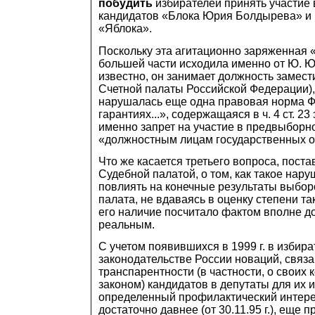
побудить
избирателей принять участие
кандидатов «Блока Юрия Болдырева» и
«Яблока».
Поскольку эта агитационно заряженная
большей части исходила именно от Ю. Ю
известно, он занимает должность замес
Счетной палаты Российской Федерации),
нарушалась еще одна правовая норма 
гарантиях...», содержащаяся в ч. 4 ст. 23 
именно запрет на участие в предвыборн
«должностным лицам государственных о
Что же касается третьего вопроса, пост
Судебной палатой, о том, как такое нар
повлиять на конечные результаты выбор
палата, не вдаваясь в оценку степени та
его наличие посчитало фактом вполне д
реальным.
С учетом появившихся в 1999 г. в избир
законодательстве России новаций, свя
транспарентности (в частности, о своих 
законом) кандидатов в депутаты для их 
определенный профилактический интере
достаточно давнее (от 30.11.95 г.), еще