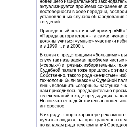
новейшего избирательного законодатель
актуализируется проблема сохранения их
достоверности в ходе передачи, воспрои
установленных случаях обнародования 
сведений.
Приведенный негативный пример «МК» 19
«Парада авторитетов» - та самая чужая 
должны учиться «умные» участники изби
и в 1999 г., и в 2000 г.
В связи с предстоящими «большими» вы
слуху так называемая проблема чистых и
(«серых») и грязных избирательных техн
Судебной палате тоже пришлось с этим с
Собственно, такого рода «нечистые» из
технологии были знакомы Судебной пала
лишь вспомнить «озорные» частушки г-н
нам приходилось предварительно просм
телекомпаний в ходе предыдущих парла
Но кое-что есть действительно новенько
интересное.
В их ряду - спор о характере рекламног
думать о людях», распространенного в м
по каналам ряда телекомпаний Свердлов