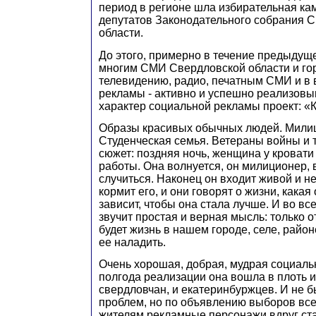
период в регионе шла избирательная к
депутатов Законодательного собрания 
области.
До этого, примерно в течение предыдуще
многим СМИ Свердловской области и гор
телевидению, радио, печатным СМИ и в
рекламы - активно и успешно реализов
характер социальной рекламы проект: «К
Образы красивых обычных людей. Милиц
Студенческая семья. Ветераны войны и 
сюжет: поздняя ночь, женщина у кровати
работы. Она волнуется, он милиционер, 
случиться. Наконец он входит живой и 
кормит его, и они говорят о жизни, какая о
зависит, чтобы она стала лучше. И во в
звучит простая и верная мысль: только от
будет жизнь в нашем городе, селе, район
ее наладить.
Очень хорошая, добрая, мудрая социаль
полгода реализации она вошла в плоть и
свердловчан, и екатеринбуржцев. И не б
проблем, но по объявлению выборов вс
жителям рекламные персонажи вдруг с