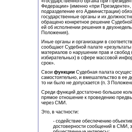
«государственного органа при Президен
Федерации» (именно «при Президенте», а
подразделение его Администрации) обя
государственные органы и их должностн
обращено конкретное решение Судебной
ей об исполнении решения в двухнедельн
Положения).
Иные органы и организации в соответств
сообщают Судебной палате «результаты
материалов о нарушении прав и свобод (
избирательных) в сфере массовой инфо
срок».
Свои
функции
Судебная палата осущес
самостоятельно, и вмешательство в ее д
то ни было не допускается (п. 3 Положен
Среди функций достаточно большое кол
прямое отношение к проведению предв
через СМИ.
Это, в частности:
- содействие обеспечению объекти
достоверности сообщений в СМИ, 
общественные интересы;