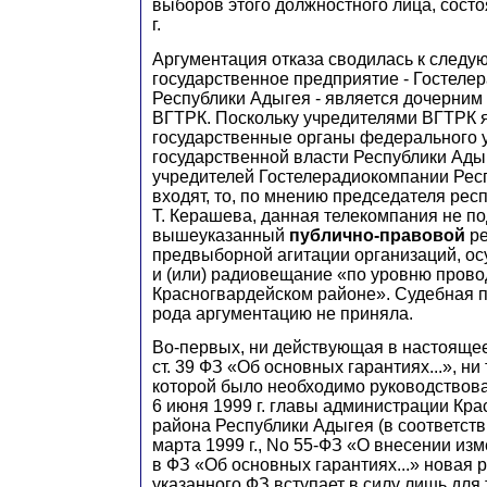
выборов этого должностного лица, сост
г.
Аргументация отказа сводилась к след
государственное предприятие - Гостеле
Республики Адыгея - является дочерним
ВГТРК. Поскольку учредителями ВГТРК 
государственные органы федерального у
государственной власти Республики Ады
учредителей Гостелерадиокомпании Рес
входят, то, по мнению председателя рес
Т. Керашева, данная телекомпания не п
вышеуказанный
публично-правовой
ре
предвыборной агитации организаций, о
и (или) радиовещание «по уровню пров
Красногвардейском районе». Судебная 
рода аргументацию не приняла.
Во-первых, ни действующая в настоящее
ст. 39 ФЗ «Об основных гарантиях...», ни
которой было необходимо руководствова
6 июня 1999 г. главы администрации Кра
района Республики Адыгея (в соответстви
марта 1999 г., No 55-ФЗ «О внесении из
в ФЗ «Об основных гарантиях...» новая ре
указанного ФЗ вступает в силу лишь для