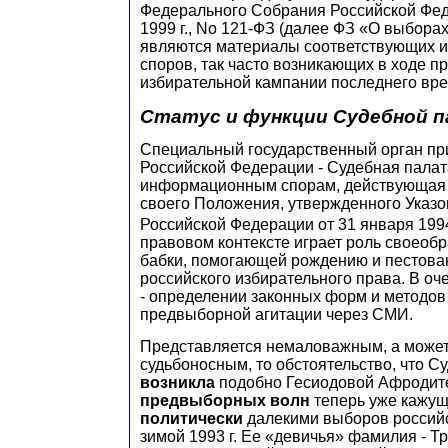
Федерального Собрания Российской Фед
1999 г., No 121-ФЗ (далее ФЗ «О выборах 
являются материалы соответствующих
споров, так часто возникающих в ходе п
избирательной кампании последнего вр
Статус и функции Судебной 
Специальный государственный орган пр
Российской Федерации - Судебная палат
информационным спорам, действующая 
своего Положения, утвержденного Указ
Российской Федерации от 31 января 1994
правовом контексте играет роль своеоб
бабки, помогающей рождению и пестов
российского избирательного права. В оч
- определении законных форм и методо
предвыборной агитации через СМИ.
Представляется немаловажным, а может
судьбоносным, то обстоятельство, что С
возникла
подобно Гесиодовой Афроди
предвыборных волн
теперь уже кажущ
политически
далекими выборов россий
зимой 1993 г. Ее «девичья» фамилия - Т