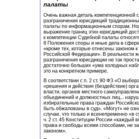
палаты
Очень важная деталь компетенционной с
разграничения юрисдикций традиционны
палаты по информационным спорам. Но
выражение границ этих юрисдикций дост
к компетенции Судебной палаты относятс
8 Положения споры и иные дела в сфер
«кроме тех, которые отнесены законом к
Российской Федерации». В реальности 
разграничения юрисдикции не так проста
достаточно больших «ума холодных наб
это на конкретном примере.
В соответствии с п. 2 ст. 90 ФЗ «О выбора
«решения и действия (бездействие) орг
власти, органов местного самоуправлен
объединений и должностных лиц... нар
избирательные права граждан Российск
быть обжалованы в суд». «Могут» не озн
случае, что только и всенепременно «в с
ч. 2 ст. 45 Конституции России «каждый
права и свободы всеми способами, не 
законом».