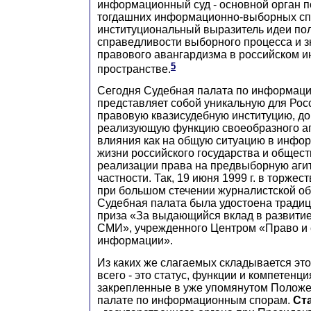
информационный суд - основной орган 
тогдашних информационно-выборных сп
институциональный выразитель идеи по
справедливости выборного процесса и з
правового авангардизма в российском
5
пространстве.
Сегодня Судебная палата по информац
представляет собой уникальную для Рос
правовую квазисудебную институцию, д
реализующую функцию своеобразного аг
влияния как на общую ситуацию в инфо
жизни российского государства и обществ
реализации права на предвыборную аги
частности. Так, 19 июня 1999 г. в торжес
при большом стечении журналистской о
Судебная палата была удостоена традиц
приза «За выдающийся вклад в развитие
СМИ», учрежденного Центром «Право и 
информации».
Из каких же слагаемых складывается эт
всего - это статус, функции и компетенц
закрепленные в уже упомянутом Положе
палате по информационным спорам.
Ст